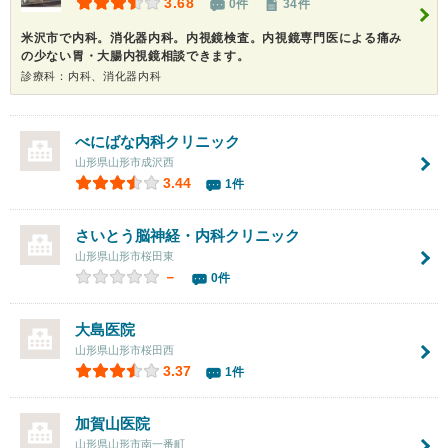
3.68
0件
34件
米沢市で内科。消化器内科。内視鏡検査。内視鏡専門医による痛み
の少ない胃・大腸内視鏡相談できます。
診療科：内科、消化器内科
べにばな内科クリニック
山形県山形市成沢西
3.44
1件
さいとう脳神経・内科クリニック
山形県山形市桜田東
－
0件
大島医院
山形県山形市桜田西
3.37
1件
加賀山医院
山形県山形市南一番町