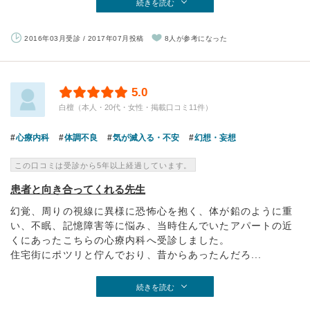
続きを読む
2016年03月受診 / 2017年07月投稿
8人が参考になった
5.0
白檀（本人・20代・女性・掲載口コミ11件）
心療内科
体調不良
気が滅入る・不安
幻想・妄想
この口コミは受診から5年以上経過しています。
患者と向き合ってくれる先生
幻覚、周りの視線に異様に恐怖心を抱く、体が鉛のように重
い、不眠、記憶障害等に悩み、当時住んでいたアパートの近
くにあったこちらの心療内科へ受診しました。
住宅街にポツリと佇んでおり、昔からあったんだろ...
続きを読む