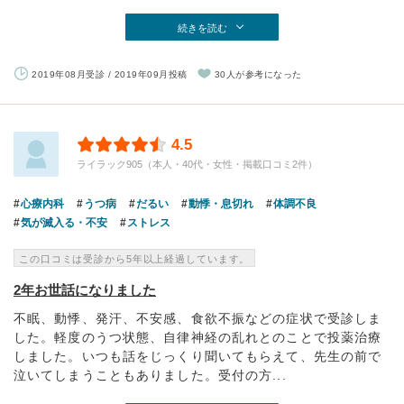
続きを読む
2019年08月受診 / 2019年09月投稿
30人が参考になった
4.5
ライラック905（本人・40代・女性・掲載口コミ2件）
心療内科
うつ病
だるい
動悸・息切れ
体調不良
気が滅入る・不安
ストレス
この口コミは受診から5年以上経過しています。
2年お世話になりました
不眠、動悸、発汗、不安感、食欲不振などの症状で受診しま
した。軽度のうつ状態、自律神経の乱れとのことで投薬治療
しました。いつも話をじっくり聞いてもらえて、先生の前で
泣いてしまうこともありました。受付の方...