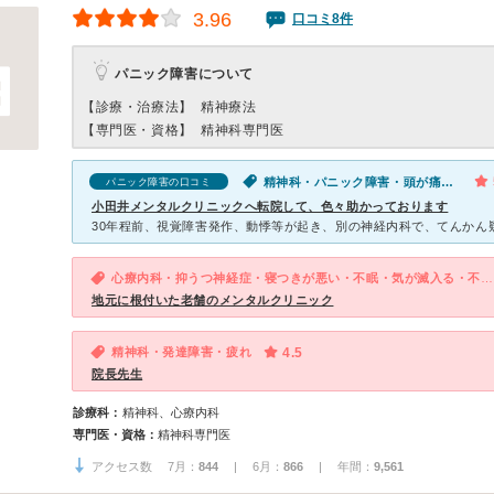
3.96
口コミ8件
パニック障害について
【診療・治療法】
精神療法
【専門医・資格】
精神科専門医
精神科・パニック障害・頭が痛い・気が滅入る・不安
パニック障害の口コミ
小田井メンタルクリニックへ転院して、色々助かっております
心療内科・抑うつ神経症・寝つきが悪い・不眠・気が滅入る・不安・幻想・妄想・体重増加
地元に根付いた老舗のメンタルクリニック
精神科・発達障害・疲れ
4.5
院長先生
診療科：
精神科、心療内科
専門医・資格：
精神科専門医
アクセス数 7月：
844
| 6月：
866
| 年間：
9,561