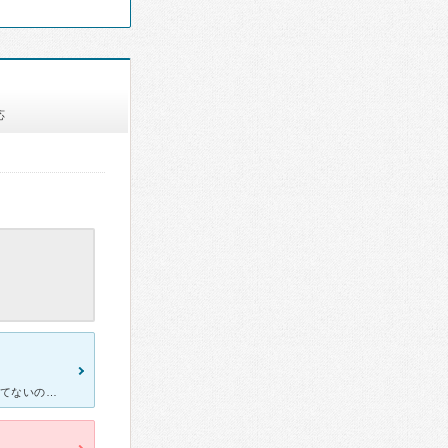
応
他のメンクリに予約しようとしたら、2週間待ちとのこと。さすがに待てないのでこちらのメンクリにお世話になることにしました。 院内には割とたくさんの患者さんがいます。ただ、自分の番に回ってくるのは早いと