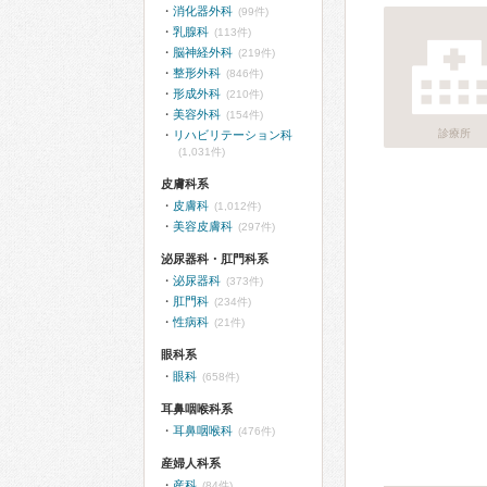
消化器外科
(99件)
乳腺科
(113件)
脳神経外科
(219件)
整形外科
(846件)
形成外科
(210件)
美容外科
(154件)
診療所
リハビリテーション科
(1,031件)
皮膚科系
皮膚科
(1,012件)
美容皮膚科
(297件)
泌尿器科・肛門科系
泌尿器科
(373件)
肛門科
(234件)
性病科
(21件)
眼科系
眼科
(658件)
耳鼻咽喉科系
耳鼻咽喉科
(476件)
産婦人科系
産科
(84件)