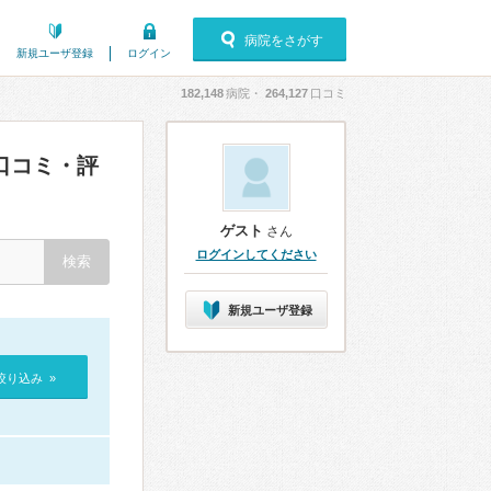
病院をさがす
新規ユーザ登録
ログイン
182,148
病院・
264,127
口コミ
口コミ・評
ゲスト
さん
ログインしてください
新規ユーザ登録
絞り込み »