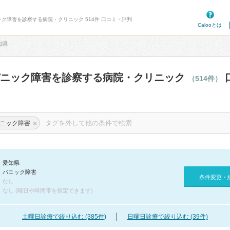
ック障害を診察する病院・クリニック 514件 口コミ・評判
Calooとは
知県
パニック障害を診察する病院・クリニック
（514件）
×
ニック障害
愛知県
パニック障害
条件変更・
なし
なし (曜日や時間帯を指定できます)
土曜日診療で絞り込む (385件)
日曜日診療で絞り込む (39件)