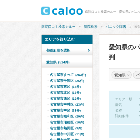
病院口コミ検索カルー - 愛知県のパニ
病院口コミ検索カルー
病院検索
パニック障害
愛
エリアを絞り込む
愛知県の
都道府県を選択
判
愛知県
(514件)
×
愛知県
パ
名古屋市すべて
(253件)
名古屋市千種区
(26件)
名古屋市東区
(14件)
名古屋市北区
(13件)
名古屋市西区
(12件)
エリア・駅
名古屋市中村区
(23件)
病気
名古屋市中区
名称
(33件)
詳細条件
名古屋市昭和区
(20件)
名古屋市瑞穂区
(16件)
名古屋市熱田区
(9件)
名古屋市中川区
(11件)