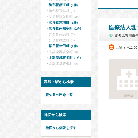
海部郡蟹江町
(3件)
海部郡飛島村
(0)
知多郡阿久比町
(0)
知多郡東浦町
(1件)
医療法人理
知多郡南知多町
(1件)
知多郡美浜町
(0)
愛知県豊川市
知多郡武豊町
(0)
額田郡幸田町
(1件)
土曜（〜12:3
北設楽郡設楽町
(0)
北設楽郡東栄町
(1件)
北設楽郡豊根村
(0)
路線・駅から検索
愛知県の路線一覧
診療所
地図から検索
地図から病院を探す