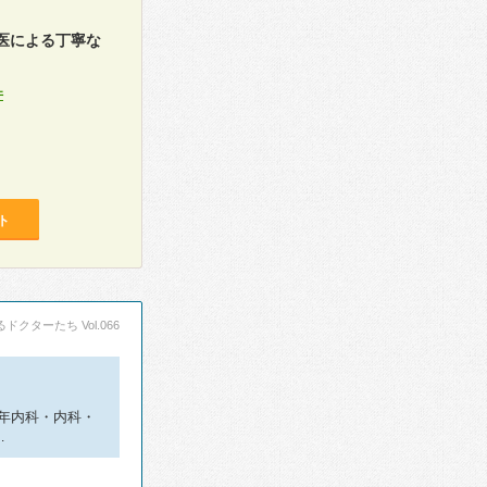
医による丁寧な
件
ト
ドクターたち Vol.066
年内科・内科・
…