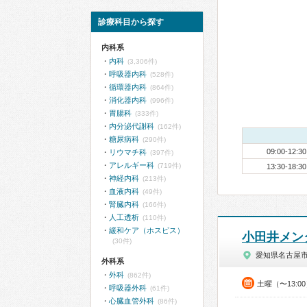
診療科目から探す
内科系
内科
(3,306件)
呼吸器内科
(528件)
循環器内科
(864件)
消化器内科
(996件)
胃腸科
(333件)
内分泌代謝科
(162件)
糖尿病科
(290件)
09:00-12:30
リウマチ科
(397件)
アレルギー科
(719件)
13:30-18:30
神経内科
(213件)
血液内科
(49件)
腎臓内科
(166件)
人工透析
(110件)
緩和ケア（ホスピス）
小田井メン
(30件)
愛知県名古屋
外科系
外科
(862件)
土曜（〜13:0
呼吸器外科
(61件)
心臓血管外科
(86件)