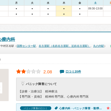
月
火
水
木
金
土
09:30-13:00
●
●
●
●
●
●
●
●
●
●
心療内科
市中村区名駅（
国際センター駅
、
名古屋駅（名鉄名古屋駅、近鉄名古屋駅）
、
丸の内駅
）
0）
2.08
口コミ20件
パニック障害について
【診療・治療法】
精神療法
【専門医・資格】
精神科専門医、心療内科専門医
心療内科・パニック障害・動悸・息切れ
パニック障害の口コミ