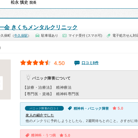
松永 慎史
院長
一会 きくちメンタルクリニック
牛久保町（
牛久保駅
）
駐車場あり
マイナ受付 (スマホ可)
電子処方せん対
0）
4.50
口コミ8件
パニック障害について
【診療・治療法】
精神療法
【専門医・資格】
精神科専門医
5.0
精神科・パニック障害
パニック障害の口コミ
友人の紹介でした
精神科・うつ病
5.0