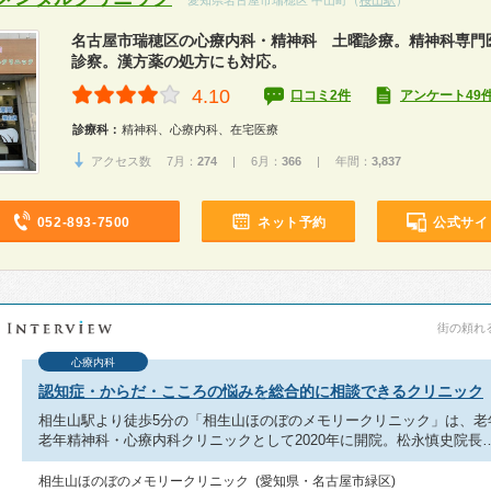
愛知県名古屋市瑞穂区 中山町（
桜山駅
）
名古屋市瑞穂区の心療内科・精神科 土曜診療。精神科専門
診察。漢方薬の処方にも対応。
4.10
口コミ2件
アンケート49
診療科：
精神科、心療内科、在宅医療
アクセス数 7月：
274
| 6月：
366
| 年間：
3,837
052-893-7500
ネット予約
公式サイ
街の頼れる
心療内科
認知症・からだ・こころの悩みを総合的に相談できるクリニック
相生山駅より徒歩5分の「相生山ほのぼのメモリークリニック」は、老
老年精神科・心療内科クリニックとして2020年に開院。松永慎史院長
相生山ほのぼのメモリークリニック (愛知県・名古屋市緑区)