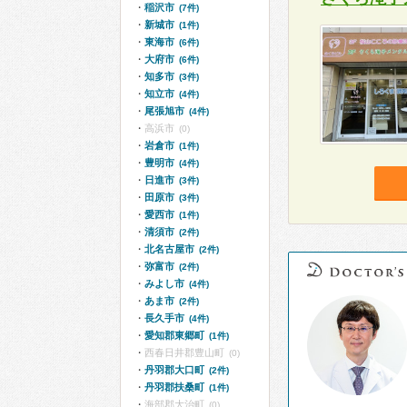
稲沢市
(7件)
新城市
(1件)
東海市
(6件)
大府市
(6件)
知多市
(3件)
知立市
(4件)
尾張旭市
(4件)
高浜市
(0)
岩倉市
(1件)
豊明市
(4件)
日進市
(3件)
田原市
(3件)
愛西市
(1件)
清須市
(2件)
北名古屋市
(2件)
弥富市
(2件)
みよし市
(4件)
あま市
(2件)
長久手市
(4件)
愛知郡東郷町
(1件)
西春日井郡豊山町
(0)
丹羽郡大口町
(2件)
丹羽郡扶桑町
(1件)
海部郡大治町
(0)