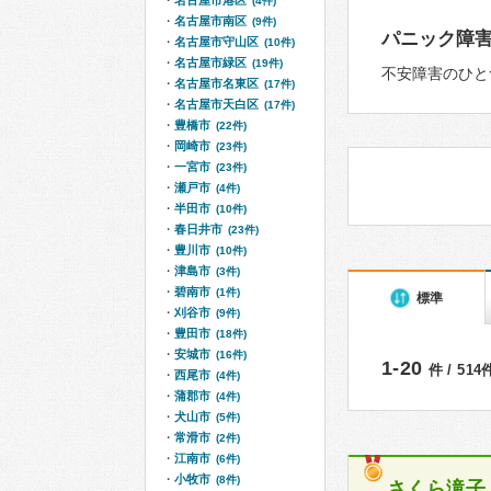
名古屋市港区
(4件)
名古屋市南区
(9件)
パニック障
名古屋市守山区
(10件)
名古屋市緑区
(19件)
不安障害のひと
名古屋市名東区
(17件)
名古屋市天白区
(17件)
豊橋市
(22件)
岡崎市
(23件)
一宮市
(23件)
瀬戸市
(4件)
半田市
(10件)
春日井市
(23件)
豊川市
(10件)
津島市
(3件)
碧南市
(1件)
標準
刈谷市
(9件)
豊田市
(18件)
安城市
(16件)
1-20
件 / 51
西尾市
(4件)
蒲郡市
(4件)
犬山市
(5件)
常滑市
(2件)
江南市
(6件)
小牧市
(8件)
さくら滝子