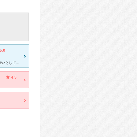
5.0
30年程前、視覚障害発作、動悸等が起き、別の神経内科で、てんかん疑いとして治療していましたが、日向等の明るい所にいるだけで眼痛、頭痛がひどくなったり、サイレンの様な大きな耳鳴り、神経過敏になっていきま
4.5