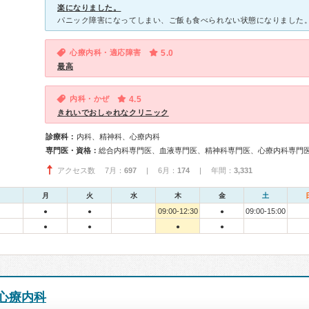
楽になりました。
心療内科・適応障害
5.0
最高
内科・かぜ
4.5
きれいでおしゃれなクリニック
診療科：
内科、精神科、心療内科
専門医・資格：
総合内科専門医、血液専門医、精神科専門医、心療内科専門
アクセス数 7月：
697
| 6月：
174
| 年間：
3,331
月
火
水
木
金
土
09:00-12:30
09:00-15:00
●
●
●
●
●
●
●
心療内科