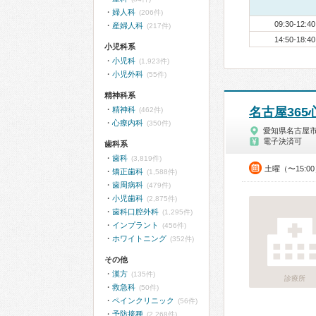
婦人科
(206件)
09:30-12:40
産婦人科
(217件)
14:50-18:40
小児科系
小児科
(1,923件)
小児外科
(55件)
精神科系
精神科
名古屋365
(462件)
心療内科
(350件)
愛知県名古屋
電子決済可
歯科系
歯科
(3,819件)
土曜（〜15:0
矯正歯科
(1,588件)
歯周病科
(479件)
小児歯科
(2,875件)
歯科口腔外科
(1,295件)
インプラント
(456件)
ホワイトニング
(352件)
その他
漢方
(135件)
診療所
救急科
(50件)
ペインクリニック
(56件)
予防接種
(2,268件)