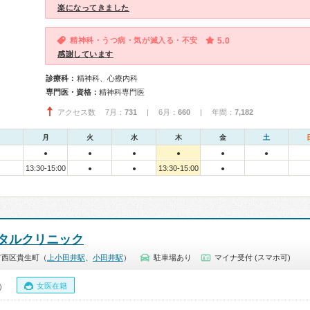
楽になってきました
精神科・うつ病・気が滅入る・不安
5.0
感謝しています
診療科：
精神科、心療内科
専門医・資格：
精神科専門医
アクセス数 7月：
731
| 6月：
660
| 年間：
7,182
月
火
水
木
金
土
●
●
●
●
●
●
13:30-15:00
13:30-15:00
●
●
●
タルクリニック
市西区貴生町（
上小田井駅
、
小田井駅
）
駐車場あり
マイナ受付 (スマホ可)
女医在籍
0）