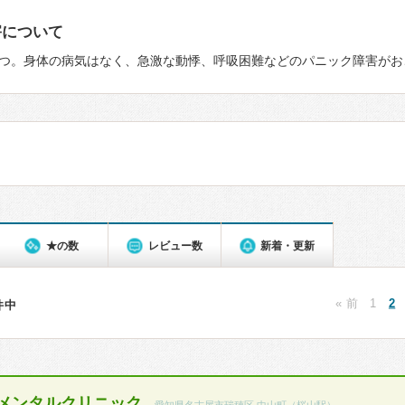
害について
つ。身体の病気はなく、急激な動悸、呼吸困難などのパニック障害がお
★の数
レビュー数
新着・更新
« 前
1
2
4件中
メンタルクリニック