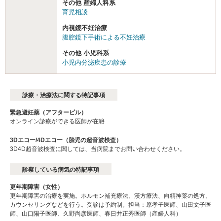
その他 産婦人科系
育児相談
内視鏡不妊治療
腹腔鏡下手術による不妊治療
その他 小児科系
小児内分泌疾患の診療
診療・治療法に関する特記事項
緊急避妊薬（アフターピル）
オンライン診療ができる医師が在籍
3Dエコー/4Dエコー（胎児の超音波検査）
3D4D超音波検査に関しては、当病院までお問い合わせください。
診察している病気の特記事項
更年期障害（女性）
更年期障害の治療を実施。ホルモン補充療法、漢方療法、向精神薬の処方、
カウンセリングなどを行う。受診は予約制。担当：原孝子医師、山田文子医
師、山口陽子医師、久野尚彦医師、春日井正秀医師（産婦人科）