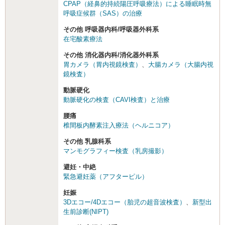
CPAP（経鼻的持続陽圧呼吸療法）による睡眠時無
呼吸症候群（SAS）の治療
その他 呼吸器内科/呼吸器外科系
在宅酸素療法
その他 消化器内科/消化器外科系
胃カメラ（胃内視鏡検査）
、
大腸カメラ（大腸内視
鏡検査）
動脈硬化
動脈硬化の検査（CAVI検査）と治療
腰痛
椎間板内酵素注入療法（ヘルニコア）
その他 乳腺科系
マンモグラフィー検査（乳房撮影）
避妊・中絶
緊急避妊薬（アフターピル）
妊娠
3Dエコー/4Dエコー（胎児の超音波検査）
、
新型出
生前診断(NIPT)