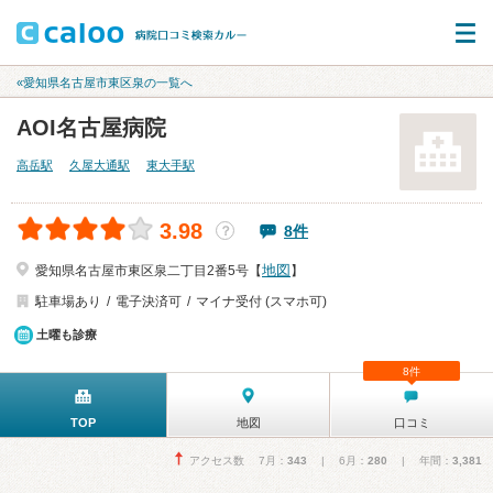
«愛知県名古屋市東区泉の一覧へ
AOI名古屋病院
高岳駅
久屋大通駅
東大手駅
3.98
8件
？
地図
愛知県名古屋市東区泉二丁目2番5号【
】
駐車場あり
電子決済可
マイナ受付 (スマホ可)
土曜も診療
8件
TOP
地図
口コミ
アクセス数 7月：
343
| 6月：
280
| 年間：
3,381