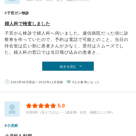
子宮ガン検診
婦人科で検査しました
子宮がん検診で婦人科へ伺いました。逓信病院だった頃に診
察券を作っていたので、予約は電話で可能とのこと。当日の
待合室は広い割に患者さんが少なく、受付はスムーズでし
た。婦人科の窓口では当日飛び込みの患者さ...
続きを読む
2022年09月受診 / 2022年11月投稿
5人が参考になった
5.0
氷雨006（本人ではない・1歳未満・女性・掲載口コミ5件）
小児科