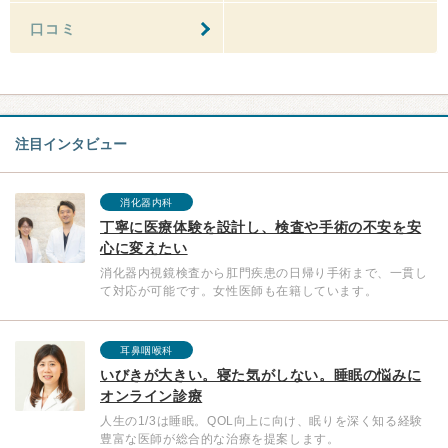
口コミ
注目インタビュー
消化器内科
丁寧に医療体験を設計し、検査や手術の不安を安
心に変えたい
消化器内視鏡検査から肛門疾患の日帰り手術まで、一貫し
て対応が可能です。女性医師も在籍しています。
耳鼻咽喉科
いびきが大きい。寝た気がしない。睡眠の悩みに
オンライン診療
人生の1/3は睡眠。QOL向上に向け、眠りを深く知る経験
豊富な医師が総合的な治療を提案します。