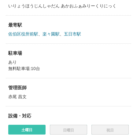
いりょうほうじんしゃだん あかおふぁみりーくりにっく
最寄駅
佐伯区役所前駅
、
楽々園駅
、
五日市駅
駐車場
あり
無料駐車場:10台
管理医師
赤尾 昌文
設備・対応
土曜日
日曜日
祝日