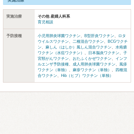
実施治療
実施治療
その他 産婦人科系
育児相談
予防接種
小児用肺炎球菌ワクチン
、
B型肝炎ワクチン
、
ロタ
ウイルスワクチン
、
二種混合ワクチン
、
BCGワクチ
ン
、
麻しん（はしか）風しん混合ワクチン
、
水疱瘡
ワクチン（水痘ワクチン）
、
日本脳炎ワクチン
、
子
宮頸がんワクチン
、
おたふくかぜワクチン
、
インフ
ルエンザ予防接種
、
成人用肺炎球菌ワクチン
、
風疹
ワクチン（単独）
、
麻疹ワクチン（単独）
、
四種混
合ワクチン
、
Hib（ヒブ）ワクチン（単独）