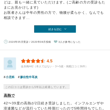
どは、親も一緒に見ていただけます。(ご高齢の方の受診もた
まにお見かけします)
お医者さんは中年の男性の方で、物腰が柔らかく、なんでも
相談できます...
続きを読む
2020年05月受診 / 2020年08月投稿
3人が参考になった
4.5
金糸梅442（本人ではない・3〜5歳・掲載口コミ36件）
小児科
滲出性中耳炎
この口コミは受診から5年以上経過しています。
高熱で
42〜39度の高熱が2日続き受診しました。インフルエンザや
溶連菌などが流行っていた時期だったので5時間待ちでした。