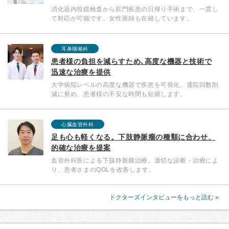
消化器内視鏡検査から肛門疾患の日帰り手術まで、一貫し
て対応が可能です。女性医師も在籍しています。
耳鼻咽喉科
患者様の負担を減らすため､高度な機器と技術で
迅速な治療を提供
大学病院レベルの高度な機器で疾患を可視化。通院回数削
減に努め、患者様の不安な時間も短縮します。
心臓血管外科
足も心も軽くなる。下肢静脈瘤の種類に合わせ、
的確な治療を提案
血管外科医による下肢静脈瘤治療。適切な診断・治療によ
り、患者さまのQOLを改善します。
ドクターズインタビューをもっと読む »