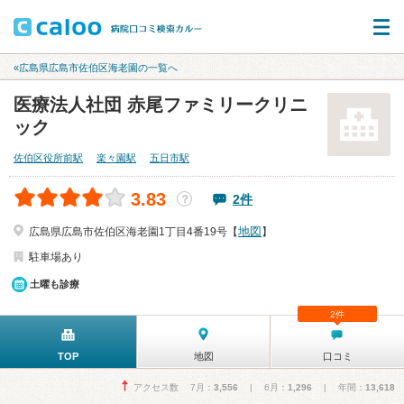
«広島県広島市佐伯区海老園の一覧へ
医療法人社団 赤尾ファミリークリニ
ック
佐伯区役所前駅
楽々園駅
五日市駅
3.83
2件
？
地図
広島県広島市佐伯区海老園1丁目4番19号【
】
駐車場あり
土曜も診療
2件
TOP
地図
口コミ
アクセス数 7月：
3,556
| 6月：
1,296
| 年間：
13,618