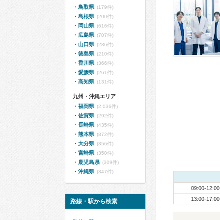
鳥取県
(179件)
島根県
(200件)
岡山県
(616件)
広島県
(707件)
山口県
(286件)
徳島県
(210件)
香川県
(366件)
愛媛県
(261件)
高知県
(131件)
九州・沖縄エリア
福岡県
(2,036件)
佐賀県
(292件)
長崎県
(435件)
熊本県
(872件)
大分県
(356件)
宮崎県
(350件)
鹿児島県
(309件)
沖縄県
(347件)
09:00-12:00
13:00-17:00
路線・駅から検索