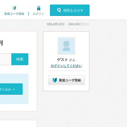
病院をさがす
新規ユーザ登録
ログイン
182,225
病院・
264,153
口コミ
判
ゲスト
さん
ログインしてください
新規ユーザ登録
絞り込み »