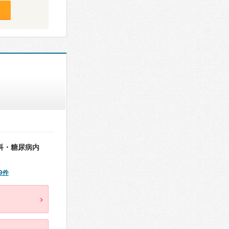
科・糖尿病内
9件