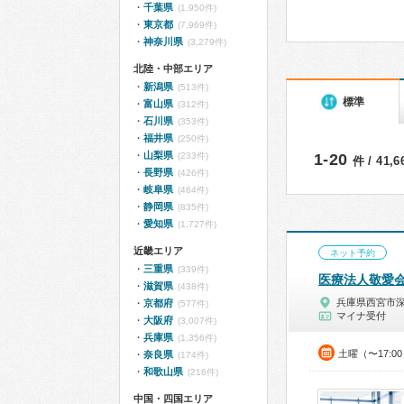
千葉県
(1,950件)
東京都
(7,969件)
神奈川県
(3,279件)
北陸・中部エリア
新潟県
(513件)
標準
富山県
(312件)
石川県
(353件)
福井県
(250件)
山梨県
(233件)
1-20
件 / 41,
長野県
(426件)
岐阜県
(464件)
静岡県
(835件)
愛知県
(1,727件)
近畿エリア
ネット予約
三重県
(339件)
医療法人敬愛
滋賀県
(438件)
兵庫県西宮市
京都府
(577件)
マイナ受付
大阪府
(3,007件)
兵庫県
(1,356件)
土曜（〜17:0
奈良県
(174件)
和歌山県
(216件)
中国・四国エリア