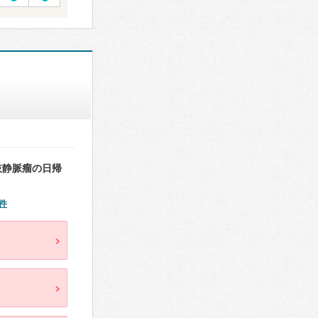
肢静脈瘤の日帰
件