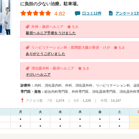
に負担の少ない治療。駐車場。
4.82
口コミ12件
アンケート13
外科・鼠径ヘルニア
5.0
鼠径ヘルニア手術をうけました
リハビリテーション科・股関節大腿の骨折・けが
5.0
ありがとうございました
消化器外科・鼠径ヘルニア
5.0
そけいヘルニア
診療科：
内科、消化器内科、外科、消化器外科、リハビリテーション科、泌
専門医・資格：
アクセス数 7月：
1,574
| 6月：
1,228
| 年間：
14,167
月
火
水
木
金
土
●
●
●
●
●
●
●
●
●
●
●
●