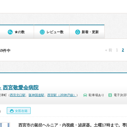
★の数
レビュー数
新着・更新
« 前
1
2
669件中
西宮敬愛会病院
会
深津町（
西宮北口駅
、
阪神国道駅
、
西宮駅（JR神戸線）
）
駐車場あり
電子決済
女医在籍
0）
西宮市の鼠径ヘルニア・内視鏡・泌尿器。土曜17時まで。専