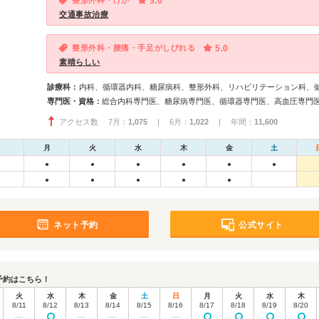
整形外科・けが
5.0
交通事故治療
整形外科・腰痛・手足がしびれる
5.0
素晴らしい
診療科：
内科、循環器内科、糖尿病科、整形外科、リハビリテーション科、
専門医・資格：
アクセス数 7月：
1,075
| 6月：
1,022
| 年間：
11,600
月
火
水
木
金
土
●
●
●
●
●
●
●
●
●
●
●
ネット予約
公式サイト
予約はこちら！
火
水
木
金
土
日
月
火
水
木
8/11
8/12
8/13
8/14
8/15
8/16
8/17
8/18
8/19
8/20