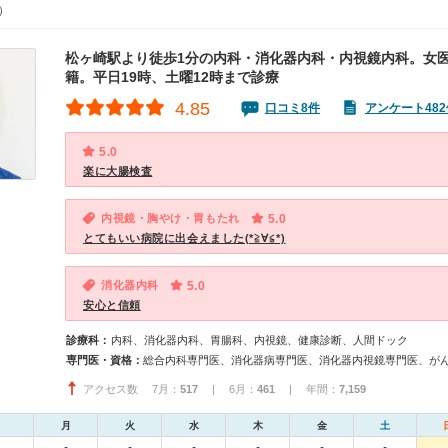
0）
松ヶ崎駅より徒歩1分の内科・消化器内科・内視鏡内科。女
籍。平日19時、土曜12時まで診療
4.85
口コミ8件
アンケート482
5.0
楽に大腸検査
内視鏡・胸やけ・胃もたれ
5.0
とてもいい病院に出会えました(*≧∀≦*)
消化器内科
5.0
安心と信頼
診療科：
内科、消化器内科、胃腸科、内視鏡、健康診断、人間ドック
専門医・資格：
総合内科専門医、消化器病専門医、消化器内視鏡専門医、が
アクセス数 7月：
517
| 6月：
461
| 年間：
7,159
月
火
水
木
金
土