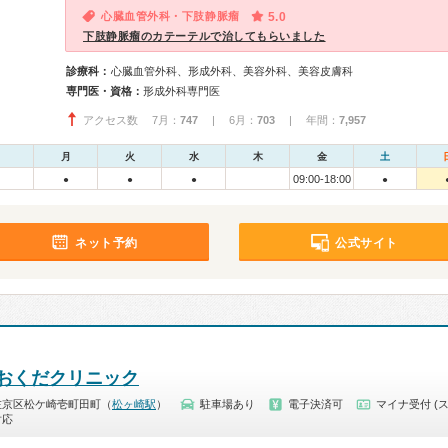
心臓血管外科・下肢静脈瘤
5.0
下肢静脈瘤のカテーテルで治してもらいました
診療科：
心臓血管外科、形成外科、美容外科、美容皮膚科
専門医・資格：
形成外科専門医
アクセス数 7月：
747
| 6月：
703
| 年間：
7,957
月
火
水
木
金
土
09:00-18:00
●
●
●
●
ネット予約
公式サイト
おくだクリニック
左京区松ケ崎壱町田町（
松ヶ崎駅
）
駐車場あり
電子決済可
マイナ受付 (
対応