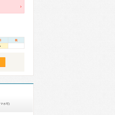
日
祝
●
スマホ可)