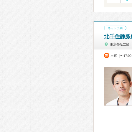
ネット予約
北千住静脈
東京都足立区
土曜（〜17:0