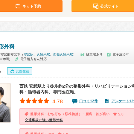
ネット予約
公式サイト
形外科
市安武町安武本（
安武駅
、
久留米駅
、
西鉄久留米駅
）
駐車場あり
電子決済可
マホ可)
電子処方せん対応
女医在籍
0）
西鉄 安武駅より徒歩約2分の整形外科・リハビリテーション
科・循環器内科。専門医在籍。
4.78
口コミ12件
アンケート12
整形外科・むち打ち（頸椎捻挫）・腰痛・首が痛い
5.0
交通事故に強い整形外科