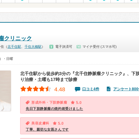
瘤クリニック
千住（
北千住駅
、
千住大橋駅
）
電子決済可
マイナ受付 (スマホ可)
0）・日曜
北千住駅から徒歩約3分の『北千住静脈瘤クリニック』、下
り治療・土曜も17時まで診療
4.48
口コミ4件
アンケート800
形成外科・下肢静脈瘤
5.0
先日下肢静脈瘤の焼灼術受けました
美容皮膚科
5.0
丁寧、親切な女医さんです