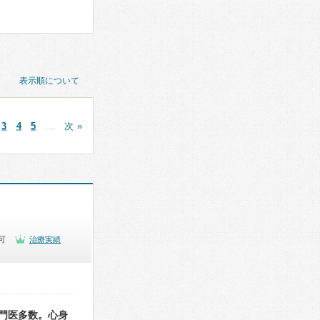
表示順について
3
4
5
…
次 »
可
治療実績
門医多数。心身