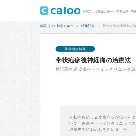
病院口コミ検索カルー - [特集記事] 
病院口コミ検索カルー
特集記事
帯状疱疹後神経痛の治
帯状疱疹特集
帯状疱疹後神経痛の治療法
横浜馬車道皮膚科・ペインクリニック院
帯状疱疹による皮膚症状が治ったに
いて、皮膚科・ペインクリニックの
理華先生にお話しを伺いました。