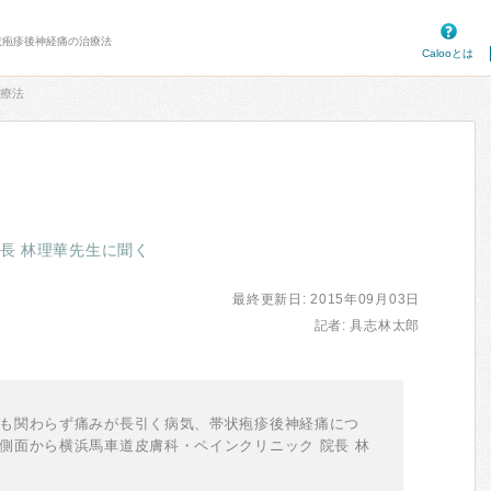
帯状疱疹後神経痛の治療法
Calooとは
療法
長 林理華先生に聞く
最終更新日: 2015年09月03日
記者: 具志林太郎
も関わらず痛みが長引く病気、帯状疱疹後神経痛につ
側面から横浜馬車道皮膚科・ペインクリニック 院長 林