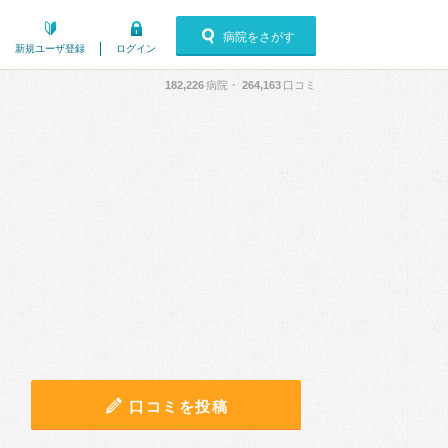
病院をさがす
新規ユーザ登録
ログイン
182,226
病院・
264,163
口コミ
口コミを投稿