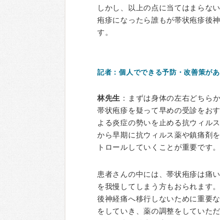
しかし、以上の点に当てはまらな
疱疹になったら誰もが帯状疱疹後
す。
記者：個人でできる予防・改善策があ
林先生
：まずは身体の左右どちら
帯状疱疹を疑って早めの受診をお
よる炎症の勢いを止める抗ウィル
から早期に抗ウィルス薬や鎮痛剤
トロールしていくことが重要です
患者さんの中には、帯状疱疹は痛
を我慢してしまう方もおられます
後神経痛へ移行しないために重要
をしていき、薬の調整をしていた