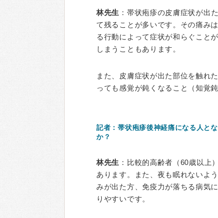
林先生
：帯状疱疹の皮膚症状が出
て残ることが多いです。その痛み
る行動によって症状が和らぐこと
しまうこともあります。
また、皮膚症状が出た部位を触れ
っても感覚が鈍くなること（知覚
記者：帯状疱疹後神経痛になる人とな
か？
林先生
：比較的高齢者（60歳以上
あります。また、夜も眠れないよ
みが出た方、免疫力が落ちる病気
りやすいです。