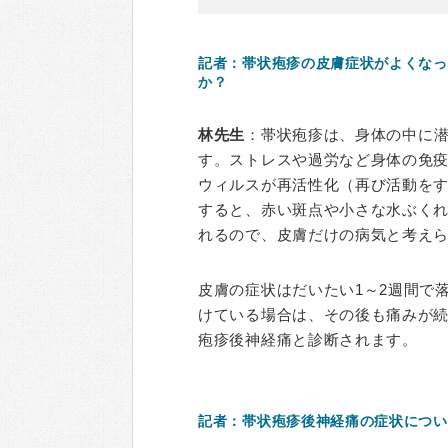
記者：帯状疱疹の皮膚症状がよくなっ
か？
林先生
：帯状疱疹は、身体の中に
す。ストレスや過労など身体の免
ウィルスが再活性化（再び活動を
すると、赤い斑点や小さな水ぶく
れるので、皮膚だけの病気と考え
皮膚の症状はだいたい1～2週間で
けている場合は、その後も痛みが続
疱疹後神経痛と診断されます。
記者：帯状疱疹後神経痛の症状につい