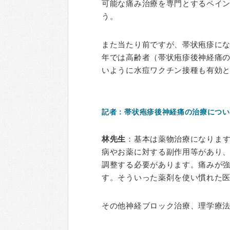
可能な痛み治療を専門とするペイ
う。
また当たり前ですが、帯状疱疹に
年では高齢者（帯状疱疹後神経痛
いように水痘ワクチン接種も有効
記者：帯状疱疹後神経痛の治療につい
林先生
：基本は薬物治療になりま
病やお薬に対する副作用等があり
調整する必要があります。痛みが
す。そういった薬剤を使い慣れた
その他神経ブロック治療、理学療