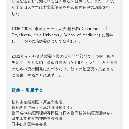
心理療法として知られる森田療法を習得した。また、米沢
女子短期大学では非常勤講師を務め精神保健の講義を担当
した。
1996-1998に米国イェール大学 精神科(Department of
Psychiatry, Yale University School of Medicine) に留学
し、うつ病の治療薬について研究した。
2001年から外資系製薬企業の研究開発部門でうつ病、統合
失調症、注意欠陥・多動性障害（ADHD）などこころの病気
のための薬の開発にたずさわり、数々の治療薬を患者さん
にお届けすることに成功した。
資格・所属学会
精神保健指定医（厚生労働省）
精神科専門医（日本精神神経学会）
臨床精神神経薬理学専門医（日本臨床精神神経薬理学会）
日本児童青年精神医学会会員
日本心身医学会会員