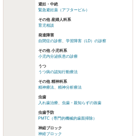
避妊・中絶
緊急避妊薬（アフターピル）
その他 産婦人科系
育児相談
発達障害
自閉症の診察
、
学習障害（LD）の診察
その他 小児科系
小児内分泌疾患の診療
うつ
うつ病の認知行動療法
その他 精神科系
精神療法
、
精神分析療法
虫歯
入れ歯治療
、
虫歯・親知らずの抜歯
虫歯予防
PMTC（専門的機械的歯面掃除）
神経ブロック
神経ブロック