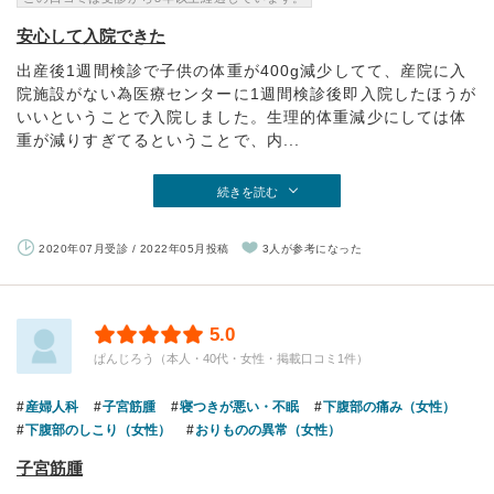
安心して入院できた
出産後1週間検診で子供の体重が400g減少してて、産院に入
院施設がない為医療センターに1週間検診後即入院したほうが
いいということで入院しました。生理的体重減少にしては体
重が減りすぎてるということで、内...
続きを読む
2020年07月受診 / 2022年05月投稿
3人が参考になった
5.0
ぱんじろう（本人・40代・女性・掲載口コミ1件）
産婦人科
子宮筋腫
寝つきが悪い・不眠
下腹部の痛み（女性）
下腹部のしこり（女性）
おりものの異常（女性）
子宮筋腫