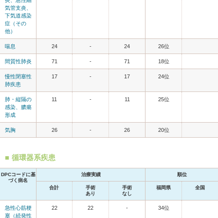
気管支炎、
下気道感染
症（その
他）
喘息
24
-
24
26位
間質性肺炎
71
-
71
18位
慢性閉塞性
17
-
17
24位
肺疾患
肺・縦隔の
11
-
11
25位
感染、膿瘍
形成
気胸
26
-
26
20位
循環器系疾患
DPCコードに基
治療実績
順位
づく病名
合計
手術
手術
福岡県
全国
あり
なし
急性心筋梗
22
22
-
34位
塞（続発性