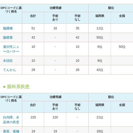
DPCコードに基
治療実績
順位
づく病名
合計
手術
手術
福岡県
全国
あり
なし
脳腫瘍
51
16
35
11位
脳梗塞
42
-
42
50位
遺伝性ニュ
10
-
10
6位
50位
ーロパチー
水頭症
10
-
10
9位
てんかん
28
-
28
42位
眼科系疾患
DPCコードに基
治療実績
順位
づく病名
合計
手術
手術
福岡県
全国
あり
なし
白内障、水
220
220
-
21位
晶体の疾患
黄斑、後極
19
19
-
18位