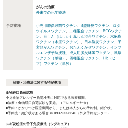
がんの治療
外来での化学療法
予防接種
小児用肺炎球菌ワクチン
、
B型肝炎ワクチン
、
ロタ
ウイルスワクチン
、
二種混合ワクチン
、
BCGワクチ
ン
、
麻しん（はしか）風しん混合ワクチン
、
水疱瘡
ワクチン（水痘ワクチン）
、
日本脳炎ワクチン
、
子
宮頸がんワクチン
、
おたふくかぜワクチン
、
インフ
ルエンザ予防接種
、
成人用肺炎球菌ワクチン
、
風疹
ワクチン（単独）
、
四種混合ワクチン
、
Hib（ヒ
ブ）ワクチン（単独）
診療・治療法に関する特記事項
食物経口負荷試験
小児食物アレルギー負荷検査に対応できる医療機関。
■診療：食物経口負荷試験を実施。（アレルギー外来）
■予約：かかりつけ医療機関から、または本人からの予約制。紹介状。
■予約先：紹介状がある場合 ℡.093-533-8640（外来予約センター）
スギ花粉症の舌下免疫療法（シダキュア）