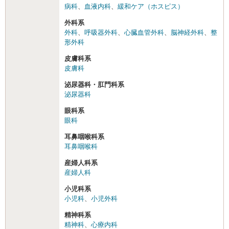
病科
、
血液内科
、
緩和ケア（ホスピス）
外科系
外科
、
呼吸器外科
、
心臓血管外科
、
脳神経外科
、
整
形外科
皮膚科系
皮膚科
泌尿器科・肛門科系
泌尿器科
眼科系
眼科
耳鼻咽喉科系
耳鼻咽喉科
産婦人科系
産婦人科
小児科系
小児科
、
小児外科
精神科系
精神科
、
心療内科