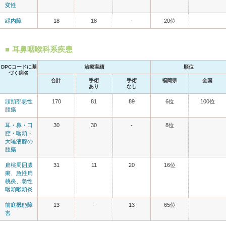
変性
緑内障
18
18
-
20位
耳鼻咽喉科系疾患
DPCコードに基
治療実績
順位
づく病名
合計
手術
手術
福岡県
全国
あり
なし
頭頸部悪性
170
81
89
6位
100位
腫瘍
耳・鼻・口
30
30
-
8位
腔・咽頭・
大唾液腺の
腫瘍
扁桃周囲膿
31
11
20
16位
瘍、急性扁
桃炎、急性
咽頭喉頭炎
前庭機能障
13
-
13
65位
害