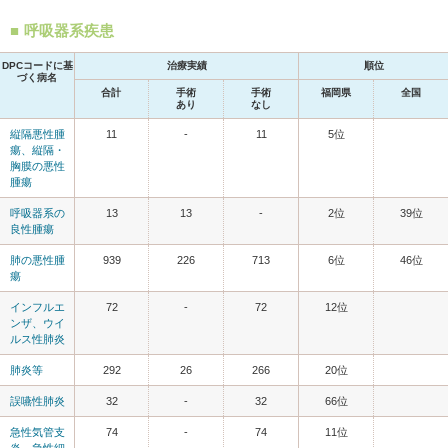
呼吸器系疾患
DPCコードに基
治療実績
順位
づく病名
合計
手術
手術
福岡県
全国
あり
なし
縦隔悪性腫
11
-
11
5位
瘍、縦隔・
胸膜の悪性
腫瘍
呼吸器系の
13
13
-
2位
39位
良性腫瘍
肺の悪性腫
939
226
713
6位
46位
瘍
インフルエ
72
-
72
12位
ンザ、ウイ
ルス性肺炎
肺炎等
292
26
266
20位
誤嚥性肺炎
32
-
32
66位
急性気管支
74
-
74
11位
炎、急性細