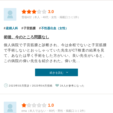
3.0
雪嶺422（本人・40代・女性・掲載口コミ1件）
産婦人科
子宮筋腫
不性器出血（女性）
術後、今のところ問題なし
個人病院で子宮筋腫と診断され、今は余程でないと子宮筋腫
で手術しないとおっしゃっていた先生がCT検査の結果を見
て、あなたは早く手術をした方がいい、良い先生がいると、
この病院の偉い先生を紹介された。偉い先...
続きを読む
2023年03月受診 / 2023年04月投稿
24人が参考になった
1.0
ema（本人ではない・80代・男性・掲載口コミ1件）