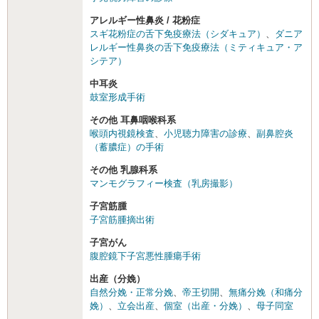
アレルギー性鼻炎 / 花粉症
スギ花粉症の舌下免疫療法（シダキュア）
、
ダニア
レルギー性鼻炎の舌下免疫療法（ミティキュア・ア
シテア）
中耳炎
鼓室形成手術
その他 耳鼻咽喉科系
喉頭内視鏡検査
、
小児聴力障害の診療
、
副鼻腔炎
（蓄膿症）の手術
その他 乳腺科系
マンモグラフィー検査（乳房撮影）
子宮筋腫
子宮筋腫摘出術
子宮がん
腹腔鏡下子宮悪性腫瘍手術
出産（分娩）
自然分娩・正常分娩
、
帝王切開
、
無痛分娩（和痛分
娩）
、
立会出産
、
個室（出産・分娩）
、
母子同室