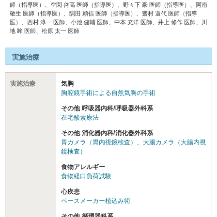
師（指導医）、空閑 啓高 医師（指導医）、野々下 豪 医師（指導医）、阿南
敬⽣ 医師（指導医）、隅⽥ 頼信 医師（指導医）、齋村 道代 医師（指導
医）、⻄村 淳⼀ 医師、⼩池 健輔 医師、中本 充洋 医師、井上 修作 医師、川
地 眸 医師、松原 太⼀ 医師
実施治療
実施治療
気胸
胸腔鏡手術による自然気胸の手術
その他 呼吸器内科/呼吸器外科系
在宅酸素療法
その他 消化器内科/消化器外科系
胃カメラ（胃内視鏡検査）
、
大腸カメラ（大腸内視
鏡検査）
食物アレルギー
食物経口負荷試験
心疾患
ペースメーカー植込み術
その他 循環器科系