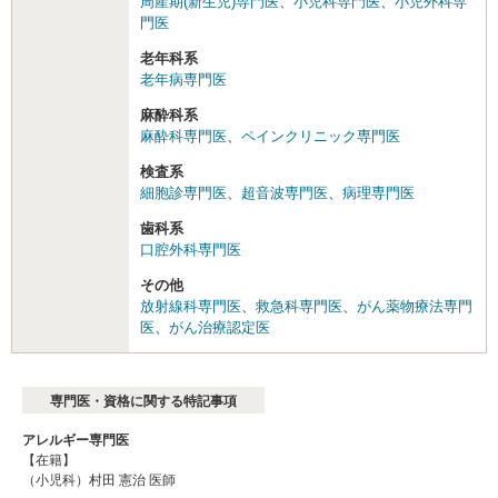
周産期(新生児)専門医
、
小児科専門医
、
小児外科専
門医
老年科系
老年病専門医
麻酔科系
麻酔科専門医
、
ペインクリニック専門医
検査系
細胞診専門医
、
超音波専門医
、
病理専門医
歯科系
口腔外科専門医
その他
放射線科専門医
、
救急科専門医
、
がん薬物療法専門
医
、
がん治療認定医
専門医・資格に関する特記事項
アレルギー専門医
【在籍】
（小児科）村田 憲治 医師