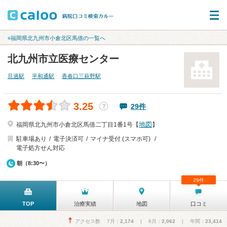
«福岡県北九州市小倉北区馬借の一覧へ
北九州市立医療センター
旦過駅
平和通駅
香春口三萩野駅
3.25
29件
？
地図
福岡県北九州市小倉北区馬借二丁目1番1号【
】
駐車場あり
電子決済可
マイナ受付 (スマホ可)
電子処方せん対応
朝（8:30〜）
29件
TOP
治療実績
地図
口コミ
アクセス数 7月：
2,174
| 6月：
2,062
| 年間：
23,414