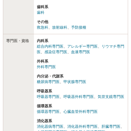
歯科系
歯科
その他
救急科
、
放射線科
、
予防接種
専門医・資格
内科系
総合内科専門医
、
アレルギー専門医
、
リウマチ専門
医
、
感染症専門医
、
血液専門医
外科系
外科専門医
内分泌・代謝系
糖尿病専門医
、
甲状腺専門医
呼吸器系
呼吸器専門医
、
呼吸器外科専門医
、
気管支鏡専門医
循環器系
循環器専門医
、
心臓血管外科専門医
消化器系
消化器病専門医
、
消化器外科専門医
、
肝臓専門医
、