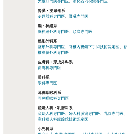
大腸肛門病専門医
、
消化器内視鏡専門医
腎臓・泌尿器系
泌尿器科専門医
、
腎臓専門医
脳・神経系
脳神経外科専門医
、
頭痛専門医
整形外科系
整形外科専門医
、
脊椎内視鏡下手術技術認定医
、
脊
椎脊髄外科専門医
皮膚科・形成外科系
皮膚科専門医
眼科系
眼科専門医
耳鼻咽喉科系
耳鼻咽喉科専門医
産婦人科・乳腺科系
産婦人科専門医
、
婦人科腫瘍専門医
、
乳腺専門医
、
産科婦人科腹腔鏡技術認定医
小児科系