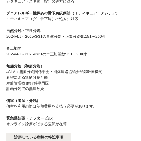
シダキュア（スギ舌下錠）の処方に対応
ダニアレルギー性鼻炎の舌下免疫療法（ミティキュア・アシテア）
ミティキュア（ダニ舌下錠）の処方に対応
自然分娩・正常分娩
2024/4/1～2025/3/31の自然分娩・正常分娩数:151〜200件
帝王切開
2024/4/1～2025/3/31の帝王切開数:151〜200件
無痛分娩（和痛分娩）
JALA：無痛分娩関係学会・団体連絡協議会登録医療機関
希望による無痛分娩可能
麻酔管理者:麻酔科専門医
計画分娩での無痛分娩
個室（出産・分娩）
個室を利用の際は差額費用を支払う必要があります。
緊急避妊薬（アフターピル）
オンライン診療ができる医師が在籍
診察している病気の特記事項