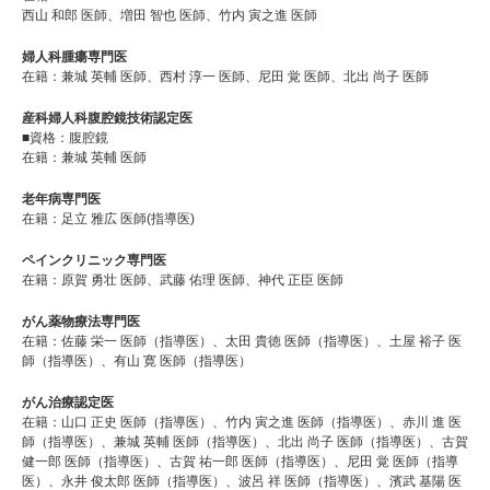
西山 和郎 医師、増田 智也 医師、竹内 寅之進 医師
婦人科腫瘍専門医
在籍：兼城 英輔 医師、西村 淳一 医師、尼田 覚 医師、北出 尚子 医師
産科婦人科腹腔鏡技術認定医
■資格：腹腔鏡
在籍：兼城 英輔 医師
老年病専門医
在籍：足立 雅広 医師(指導医)
ペインクリニック専門医
在籍：原賀 勇壮 医師、武藤 佑理 医師、神代 正臣 医師
がん薬物療法専門医
在籍：佐藤 栄一 医師（指導医）、太田 貴徳 医師（指導医）、土屋 裕子 医
師（指導医）、有山 寛 医師（指導医）
がん治療認定医
在籍：⼭⼝ 正史 医師（指導医）、⽵内 寅之進 医師（指導医）、赤川 進 医
師（指導医）、兼城 英輔 医師（指導医）、北出 尚⼦ 医師（指導医）、古賀
健⼀郎 医師（指導医）、古賀 祐⼀郎 医師（指導医）、尼⽥ 覚 医師（指導
医）、永井 俊太郎 医師（指導医）、波呂 祥 医師（指導医）、濱武 基陽 医