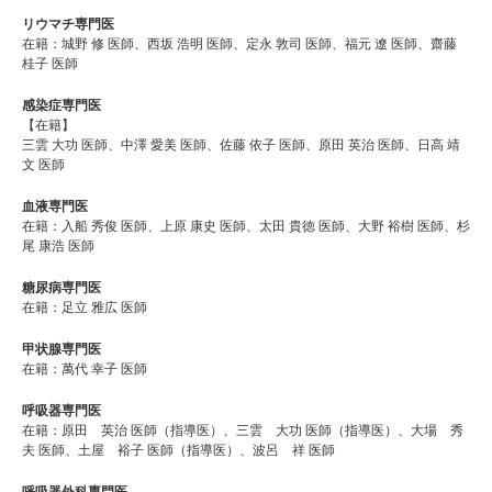
リウマチ専門医
在籍：城野 修 医師、西坂 浩明 医師、定永 敦司 医師、福元 遼 医師、齋藤
桂子 医師
感染症専門医
【在籍】
三雲 大功 医師、中澤 愛美 医師、佐藤 依子 医師、原田 英治 医師、日高 靖
文 医師
血液専門医
在籍：入船 秀俊 医師、上原 康史 医師、太田 貴徳 医師、大野 裕樹 医師、杉
尾 康浩 医師
糖尿病専門医
在籍：足立 雅広 医師
甲状腺専門医
在籍：萬代 幸子 医師
呼吸器専門医
在籍：原田 英治 医師（指導医）、三雲 大功 医師（指導医）、大場 秀
夫 医師、土屋 裕子 医師（指導医）、波呂 祥 医師
呼吸器外科専門医