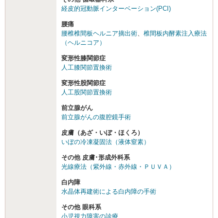
経皮的冠動脈インターベーション(PCI)
腰痛
腰椎椎間板ヘルニア摘出術
、
椎間板内酵素注入療法
（ヘルニコア）
変形性膝関節症
人工膝関節置換術
変形性股関節症
人工股関節置換術
前立腺がん
前立腺がんの腹腔鏡手術
皮膚（あざ・いぼ・ほくろ）
いぼの冷凍凝固法（液体窒素）
その他 皮膚･形成外科系
光線療法（紫外線・赤外線・ＰＵＶＡ）
白内障
水晶体再建術による白内障の手術
その他 眼科系
小児視力障害の診療