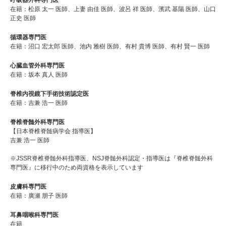
在籍：松原 太一 医師、上妻 由佳 医師、波呂 祥 医師、濱武 基陽 医師、山口
正史 医師
循環器専門医
在籍：沼口 宏太郎 医師、池内 雅樹 医師、有村 貴博 医師、有村 賢一 医師
心臓血管外科専門医
在籍：坂本 真人 医師
脊椎内視鏡下手術技術認定医
在籍：吉兼 浩一 医師
脊椎脊髄外科専門医
【日本脊椎脊髄病学会 指導医】
吉兼 浩一 医師
※JSSR脊椎脊髄外科指導医、NSJ脊髄外科認定・指導医は『脊椎脊髄外科
専門医』に移行中のため両資格を表示しています
皮膚科専門医
在籍：廣瀬 朋子 医師
耳鼻咽喉科専門医
在籍