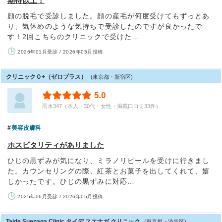
期待以上！
顔の脱毛で受診しました。顔の産毛が何度受けてもずっとあ
り、気休めのような気持ちで受診したのですが良かったで
す！2回こちらのクリニックで受けた…
2026年01月受診 / 2026年05月投稿
クリニック０+（ゼロプラス）
(東京都・新宿区)
5.0
雨水347（本人・30代・女性・掲載口コミ33件）
美容皮膚科
ホスピタリティがありました
ひじの黒ずみが気になり、ミラノリピールを受けに行きまし
た。カウンセリングの際、紅茶とお菓子を出してくれて、嬉
しかったです。ひじの黒ずみに対応…
2025年06月受診 / 2026年05月投稿
Taide Suenaga Clinic タイデ スエナガ クリニック
(東京都・渋谷区)