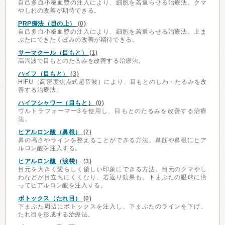
自己多血小板血漿の注入により、細胞を若返らせる治療法。クマ
やしわの改善が期待できる。
PRP療法（目の上）
(0)
自己多血小板血漿の注入により、細胞を若返らせる治療法。上ま
ぶたにできたくぼみの改善が期待できる。
サーマクール（目もと）
(1)
高周波で目もとのたるみを改善する治療法。
ハイフ（目もと）
(3)
HIFU（高密度焦点式超音波）により、目もとのしわ・たるみを改
善する治療法。
ハイフシャワー（目もと）
(0)
ウルトラフォーマー3を使用し、目もとのたるみを改善する治療
法。
ヒアルロン酸（鼻根）
(7)
鼻の高さやラインを整えることができる方法。鼻筋や鼻根にヒア
ルロン酸を注入する。
ヒアルロン酸（涙袋）
(3)
目元を大きく愛らしく優しい印象にできる方法。目元のクマやし
わなどが目立ちにくくなり、若返り効果も。下まぶたの眼球に沿
ってヒアルロン酸を注入する。
ボトックス（たれ目）
(0)
下まぶた周辺にボトックスを注入し、下まぶたのラインを下げ、
たれ目を形成する治療法。