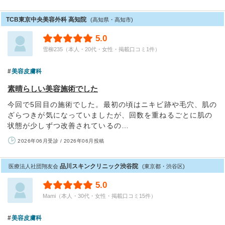
TCB東京中央美容外科 高知院
(高知県・高知市)
5.0
雪柳235（本人・20代・女性・掲載口コミ1件）
美容皮膚科
素晴らしい美容施術でした
今回で5回目の施術でした。最初の頃はニキビ跡や毛穴、肌の
ざらつきが気になっていましたが、回数を重ねるごとに肌の
状態が少しずつ改善されているの…
2026年06月受診 / 2026年06月投稿
品川スキンクリニック渋谷院
医療法人社団翔友会
(東京都・渋谷区)
5.0
Mami（本人・30代・女性・掲載口コミ15件）
美容皮膚科