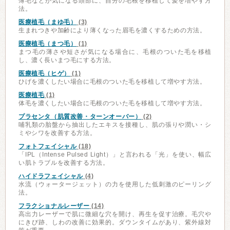
薄毛などが気になる頭部に、自分の毛根を移植して髪を増やす方
法。
医療植毛（まゆ毛）
(3)
生まれつきや加齢により薄くなった眉毛を濃くするための方法。
医療植毛（まつ毛）
(1)
まつ毛の薄さや短さが気になる場合に、毛根のついた毛を移植
し、濃く長いまつ毛にする方法。
医療植毛（ヒゲ）
(1)
ひげを濃くしたい場合に毛根のついた毛を移植して増やす方法。
医療植毛
(1)
体毛を濃くしたい場合に毛根のついた毛を移植して増やす方法。
プラセンタ（肌質改善・ターンオーバー）
(2)
哺乳類の胎盤から抽出したエキスを接種し、肌の張りや潤い・シ
ミやシワを改善する方法。
フォトフェイシャル
(18)
「IPL（Intense Pulsed Light）」と言われる「光」を使い、幅広
い肌トラブルを改善する方法。
ハイドラフェイシャル
(4)
水流（ウォータージェット）の力を使用した低刺激のピーリング
法。
フラクショナルレーザー
(14)
高出力レーザーで肌に微細な穴を開け、再生を促す治療。毛穴や
にきび跡、しわの改善に効果的。ダウンタイムがあり、紫外線対