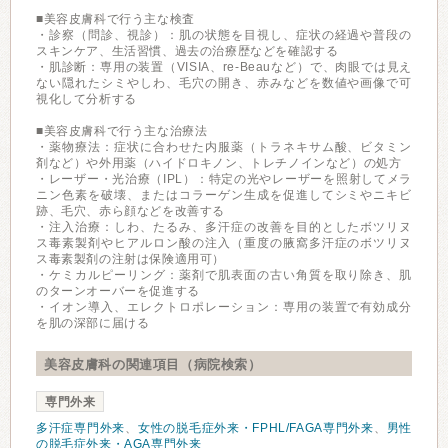
■美容皮膚科で行う主な検査
・診察（問診、視診）：肌の状態を目視し、症状の経過や普段の
スキンケア、生活習慣、過去の治療歴などを確認する
・肌診断：専用の装置（VISIA、re-Beauなど）で、肉眼では見え
ない隠れたシミやしわ、毛穴の開き、赤みなどを数値や画像で可
視化して分析する
■美容皮膚科で行う主な治療法
・薬物療法：症状に合わせた内服薬（トラネキサム酸、ビタミン
剤など）や外用薬（ハイドロキノン、トレチノインなど）の処方
・レーザー・光治療（IPL）：特定の光やレーザーを照射してメラ
ニン色素を破壊、またはコラーゲン生成を促進してシミやニキビ
跡、毛穴、赤ら顔などを改善する
・注入治療：しわ、たるみ、多汗症の改善を目的としたボツリヌ
ス毒素製剤やヒアルロン酸の注入（重度の腋窩多汗症のボツリヌ
ス毒素製剤の注射は保険適用可）
・ケミカルピーリング：薬剤で肌表面の古い角質を取り除き、肌
のターンオーバーを促進する
・イオン導入、エレクトロポレーション：専用の装置で有効成分
を肌の深部に届ける
美容皮膚科の関連項目（病院検索）
専門外来
多汗症専門外来
、
女性の脱毛症外来・FPHL/FAGA専門外来
、
男性
の脱毛症外来・AGA専門外来