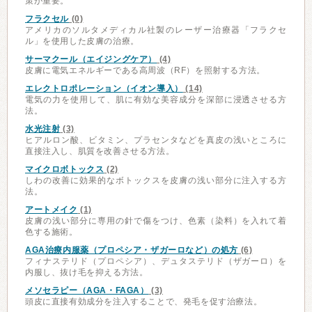
策が重要。
フラクセル
(0)
アメリカのソルタメディカル社製のレーザー治療器「フラクセ
ル」を使用した皮膚の治療。
サーマクール（エイジングケア）
(4)
皮膚に電気エネルギーである高周波（RF）を照射する方法。
エレクトロポレーション（イオン導入）
(14)
電気の力を使用して、肌に有効な美容成分を深部に浸透させる方
法。
水光注射
(3)
ヒアルロン酸、ビタミン、プラセンタなどを真皮の浅いところに
直接注入し、肌質を改善させる方法。
マイクロボトックス
(2)
しわの改善に効果的なボトックスを皮膚の浅い部分に注入する方
法。
アートメイク
(1)
皮膚の浅い部分に専用の針で傷をつけ、色素（染料）を入れて着
色する施術。
AGA治療内服薬（プロペシア・ザガーロなど）の処方
(6)
フィナステリド（プロペシア）、デュタステリド（ザガーロ）を
内服し、抜け毛を抑える方法。
メソセラピー（AGA・FAGA）
(3)
頭皮に直接有効成分を注入することで、発毛を促す治療法。