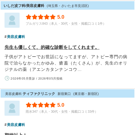
いしだ皮フ科/美容皮膚科
(埼玉県・さいたま市見沼区)
5.0
ブルガリス843（本人・30代・女性・掲載口コミ1件）
美容皮膚科
先生も優しくて、的確な診断をしてくれます。
子供がアトピーでお世話になってますが、アトピー専門の病
院で治らなかったかゆみ、瘡蓋（たくさん）が、先生のオリ
ジナルの薬（アエンカタンナンコウ…
2026年05月受診 / 2026年05月投稿
ティファクリニック
美容皮膚科
新宿東口
(東京都・新宿区)
5.0
雨水347（本人・30代・女性・掲載口コミ33件）
美容皮膚科