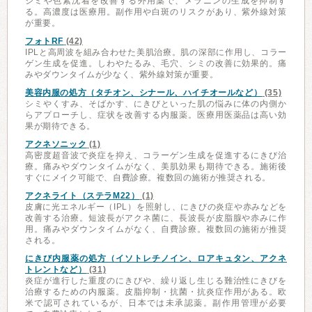
シミや色素沈着を改善する外用薬で、メラニンの生成を抑制す
る。高濃度は医療用。副作用や白斑のリスクがあり、紫外線対策
が重要。
フォトRF
(42)
IPLと高周波を組み合わせた美肌治療。肌の深部に作用し、コラー
ゲン生成を促進。しわやたるみ、毛穴、シミの改善に効果的。痛
みやダウンタイムが少なく、紫外線対策が重要。
美容内服の処方（タチオン、シナール、ハイチオールなど）
(35)
シミやくすみ、そばかす、にきびといった肌の悩みに体の内側か
らアプローチし、症状を改善する内服薬。医療用医薬品は高い効
果が期待できる。
アクネソニック
(1)
高密度超音波で炎症を抑え、コラーゲン生成を促進するにきび治
療。痛みやダウンタイムがなく、美肌効果も期待できる。施術後
すぐにメイク可能で、自費診療。複数回の施術が推奨される。
アクネライト（ステラM22）
(1)
皮膚に光エネルギー（IPL）を照射し、にきびの炎症や赤みなどを
改善する治療。短波長がアクネ菌に、長波長が皮脂腺や赤みに作
用。痛みやダウンタイムがなく、自費診療。複数回の施術が推奨
される。
にきび内服薬の処方（イソトレチノイン、ロアキュタン、アクネ
トレントなど）
(31)
炎症が進行した重度のにきびや、繰り返し生じる難治性にきびを
治療するための内服薬。皮脂抑制・抗菌・抗炎症作用がある。欧
米で認可されているが、日本では未承認薬。副作用管理が必要