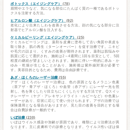
ボトックス（エイジングケア）
(78)
眉間やエラなど、気になる部位にたんぱく質の一種であるボトッ
クスを注射する方法。
ヒアルロン酸（エイジングケア）
(92)
老化により出来たしわを改善させる方法。顔の気になる部分に注
射器でヒアルロン酸を注入する。
ケミカルピーリング（エイジングケア）
(25)
ケミカルピーリングは、薬剤を皮膚に塗布して古い角質や表皮を
取り除き、肌の再生（ターンオーバー）を促す治療です。ニキビ
や毛穴の詰まり、くすみの改善が期待されます。薬剤は肌悩みや
肌質に応じて選択され、施術は2～4週間に1回を目安として、5回
程度の継続が望ましいとされます。施術に伴い一時的に赤み・か
ゆみ・乾燥が生じることがあり、施術後は紫外線対策が必要で
す。美容目的となるため、費用は自由診療です。
あざ・ほくろのレーザー治療
(55)
アザ・ほくろのレーザー治療は、色の原因となるメラニン色素
（茶アザ・青アザ・ほくろ）や血管（赤アザ）にレーザー光を照
射し、色を薄くしたり目立ちにくくしたりする方法です。Qスイッ
チレーザー（ヤグ・アレキサンドライト・ルビーなど）や色素レ
ーザーがあり、症状に応じて使い分けられます。アザの治療では
保険適用となる場合がありますが、見た目の改善を目的とする場
合は自費診療が一般的です。
いぼ治療
(230)
いぼはウイルス感染や加齢が原因であり、種類により治療法が異
なります。主に皮膚科での診療となります。ウイルス性いぼは保