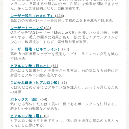
メラニンに反応する仕組みのため、白髪には効果が期待できませ
ん。多くは美容目的となり、自由診療です。
レーザー脱毛（わきの下）
(144)
高出力の医療用レーザーを照射して脇のムダ毛を減らす脱毛法。
レーザートーニング
(88)
QスイッチYAGレーザー「MedLite C6」を用いたシミ治療。肝斑
やくすみ、毛穴の開きに効果があり、肌に優しくダウンタイムが
少ない。施術後はこすらず、紫外線対策が重要。
レーザー脱毛（ビキニライン）
(93)
高出力の医療用レーザーを照射してビキニラインのムダ毛を減ら
す脱毛法。
ヒアルロン酸（目もと）
(61)
老化により出来たしわを改善させる方法。顔の気になる部分に注
射器でヒアルロン酸を注入する。
こめかみ修正（ヒアルロン酸）
(2)
くぼんだこめかみにヒアルロン酸を注入し、ふっくら見せるため
の施術。
ボトックス（顔）
(54)
気になる部位にたんぱく質の一種であるボトックスを注射する。
若返りや小顔効果などがある。
ヒアルロン酸（唇）
(8)
ヒアルロン酸を注射器で注入し、薄い唇を適度な厚みのあるふっ
くらとした唇にする。