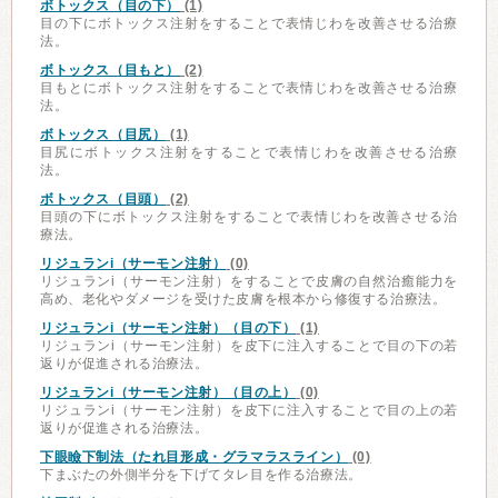
ボトックス（目の下）
(1)
目の下にボトックス注射をすることで表情じわを改善させる治療
法。
ボトックス（目もと）
(2)
目もとにボトックス注射をすることで表情じわを改善させる治療
法。
ボトックス（目尻）
(1)
目尻にボトックス注射をすることで表情じわを改善させる治療
法。
ボトックス（目頭）
(2)
目頭の下にボトックス注射をすることで表情じわを改善させる治
療法。
リジュランi（サーモン注射）
(0)
リジュランi（サーモン注射）をすることで皮膚の自然治癒能力を
高め、老化やダメージを受けた皮膚を根本から修復する治療法。
リジュランi（サーモン注射）（目の下）
(1)
リジュランi（サーモン注射）を皮下に注入することで目の下の若
返りが促進される治療法。
リジュランi（サーモン注射）（目の上）
(0)
リジュランi（サーモン注射）を皮下に注入することで目の上の若
返りが促進される治療法。
下眼瞼下制法（たれ目形成・グラマラスライン）
(0)
下まぶたの外側半分を下げてタレ目を作る治療法。