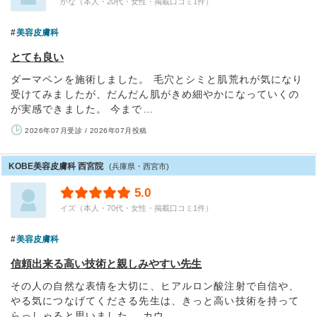
かな（本人・20代・女性・掲載口コミ1件）
美容皮膚科
とても良い
ダーマペンを施術しました。 毛穴とシミと肌荒れが気になり
受けてみましたが、だんだん肌がきめ細やかになっていくの
が実感できました。 今まで…
2026年07月受診 / 2026年07月投稿
KOBE美容皮膚科 西宮院
(兵庫県・西宮市)
5.0
イズ（本人・70代・女性・掲載口コミ1件）
美容皮膚科
信頼出来る高い技術と親しみやすい先生
その人の自然な表情を大切に、ヒアルロン酸注射で自信や、
やる気につなげてくださる先生は、きっと高い技術を持って
らっしゃると思いました。 カウ…