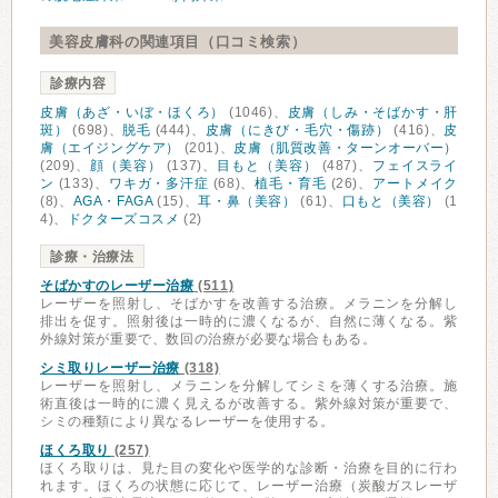
美容皮膚科の関連項目（口コミ検索）
診療内容
皮膚（あざ・いぼ・ほくろ）
(1046)、
皮膚（しみ・そばかす・肝
斑）
(698)、
脱毛
(444)、
皮膚（にきび・毛穴・傷跡）
(416)、
皮
膚（エイジングケア）
(201)、
皮膚（肌質改善・ターンオーバー）
(209)、
顔（美容）
(137)、
目もと（美容）
(487)、
フェイスライ
ン
(133)、
ワキガ・多汗症
(68)、
植毛・育毛
(26)、
アートメイク
(8)、
AGA・FAGA
(15)、
耳・鼻（美容）
(61)、
口もと（美容）
(1
4)、
ドクターズコスメ
(2)
診療・治療法
そばかすのレーザー治療
(511)
レーザーを照射し、そばかすを改善する治療。メラニンを分解し
排出を促す。照射後は一時的に濃くなるが、自然に薄くなる。紫
外線対策が重要で、数回の治療が必要な場合もある。
シミ取りレーザー治療
(318)
レーザーを照射し、メラニンを分解してシミを薄くする治療。施
術直後は一時的に濃く見えるが改善する。紫外線対策が重要で、
シミの種類により異なるレーザーを使用する。
ほくろ取り
(257)
ほくろ取りは、見た目の変化や医学的な診断・治療を目的に行わ
れます。ほくろの状態に応じて、レーザー治療（炭酸ガスレーザ