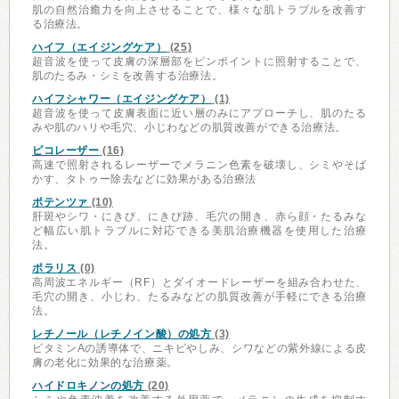
肌の自然治癒力を向上させることで、様々な肌トラブルを改善す
る治療法。
ハイフ（エイジングケア）
(25)
超音波を使って皮膚の深層部をピンポイントに照射することで、
肌のたるみ・シミを改善する治療法。
ハイフシャワー（エイジングケア）
(1)
超音波を使って皮膚表面に近い層のみにアプローチし、肌のたる
みや肌のハリや毛穴、小じわなどの肌質改善ができる治療法。
ピコレーザー
(16)
高速で照射されるレーザーでメラニン色素を破壊し、シミやそば
かす、タトゥー除去などに効果がある治療法
ポテンツァ
(10)
肝斑やシワ・にきび、にきび跡、毛穴の開き、赤ら顔・たるみな
ど幅広い肌トラブルに対応できる美肌治療機器を使用した治療
法。
ポラリス
(0)
高周波エネルギー（RF）とダイオードレーザーを組み合わせた、
毛穴の開き、小じわ、たるみなどの肌質改善が手軽にできる治療
法。
レチノール（レチノイン酸）の処方
(3)
ビタミンAの誘導体で、ニキビやしみ、シワなどの紫外線による皮
膚の老化に効果的な治療薬。
ハイドロキノンの処方
(20)