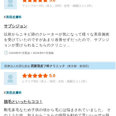
5.0
マリンブルー371（本人・20代・女性・掲載口コミ1件）
美容皮膚科
サブシジョン
以前からニキビ跡のクレーターが気になって様々な美容施術
を受けていたのですがあまり改善せずだったので、サブシジ
ョンが受けられるこちらのクリニッ…
2026年07月受診 / 2026年07月投稿
西新宿皮フ科クリニック
医療法人社団弘恵会
(東京都・新宿区)
5.0
ヒマリア802（本人・30代・女性・掲載口コミ1件）
美容皮膚科
脱毛といったらココ！
剛毛多毛なため子供の頃から毛には悩まされていました。 そ
のような中、知人からこちらの病院を勧めて貰いレーザー脱