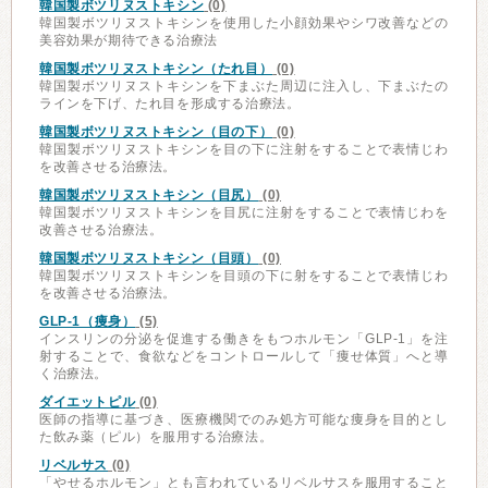
韓国製ボツリヌストキシン
(0)
韓国製ボツリヌストキシンを使用した小顔効果やシワ改善などの
美容効果が期待できる治療法
韓国製ボツリヌストキシン（たれ目）
(0)
韓国製ボツリヌストキシンを下まぶた周辺に注入し、下まぶたの
ラインを下げ、たれ目を形成する治療法。
韓国製ボツリヌストキシン（目の下）
(0)
韓国製ボツリヌストキシンを目の下に注射をすることで表情じわ
を改善させる治療法。
韓国製ボツリヌストキシン（目尻）
(0)
韓国製ボツリヌストキシンを目尻に注射をすることで表情じわを
改善させる治療法。
韓国製ボツリヌストキシン（目頭）
(0)
韓国製ボツリヌストキシンを目頭の下に射をすることで表情じわ
を改善させる治療法。
GLP-1（痩身）
(5)
インスリンの分泌を促進する働きをもつホルモン「GLP-1」を注
射することで、食欲などをコントロールして「痩せ体質」へと導
く治療法。
ダイエットピル
(0)
医師の指導に基づき、医療機関でのみ処方可能な痩身を目的とし
た飲み薬（ピル）を服用する治療法。
リベルサス
(0)
「やせるホルモン」とも言われているリベルサスを服用すること