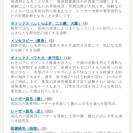
険適用となることが多く、液体窒素療法や外用薬で治療します。
接触により広がるため早期発見・早期治療が大切です。加齢など
によるいぼは美容目的の除去となり、レーザー治療や電気焼灼な
どの自費診療となることが多いです。
ボトックス（ふくらはぎ、二の腕、大腿）
(5)
脂肪ではなく、筋肉の発達により太くなってしまった顔やふくら
はぎなどを部分的に細くする治療。
メソセラピー（痩身）
(0)
脂肪の気になる部分に脂肪を溶かす薬剤を注射して、気になる部
分を細くする治療。
ボトックス（ワキガ・多汗症）
(19)
わきの下にボツリヌス毒素を注入し、汗腺の活動を抑えて過剰な
発汗を抑制する治療法です。皮膚を切らずに行えるため体への負
担が少なく、衣類の汗ジミや汗による不快なニオイを軽減する効
果が期待できます。通常、投与後2〜3日で効果が現れ、3〜6か月
ほど持続します。重度の原発性腋窩多汗症と診断された場合には
保険適用となるケースもあり、日常生活の質を向上させる有効な
選択肢として選ばれています。
レーザー脱毛（腕）
(80)
高出力の医療用レーザーを照射して腕のムダ毛を減らす脱毛法。
レーザー脱毛（足）
(93)
高出力の医療用レーザーを照射して脛や膝、腿などのムダ毛を減
らす脱毛法。
医療植毛（頭部）
(5)