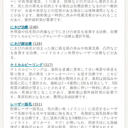
ー）や高周波電流、くり抜き、切除などの方法から選択されま
す。見た目の変化を目的とする場合は自費診療となるのが一般的
ですが、出血や炎症などの症状がある場合には保険適用となるこ
とがあります。施術後は一時的に赤みや色素沈着がみられること
があり、紫外線対策が重要です。
にきび治療
(248)
外用薬や抗生剤の内服などでにきびの炎症を改善する治療。自費
でケミカルピーリングやレーザー治療も選択可能。
にきび跡治療
(138)
にきびの炎症が治まった後に残る肌の赤みや色素沈着、凸凹など
を改善する治療。ハイドロキノン外用やレーザー治療などがあ
る。
ケミカルピーリング
(117)
ケミカルピーリングは、薬剤を皮膚に塗布して古い角質や表皮を
取り除き、肌の再生（ターンオーバー）を促す治療です。ニキビ
や毛穴の詰まり、くすみの改善が期待されます。薬剤は肌悩みや
肌質に応じて選択され、施術は2～4週間に1回を目安として、5回
程度の継続が望ましいとされます。施術に伴い一時的に赤み・か
ゆみ・乾燥が生じることがあり、施術後は紫外線対策が必要で
す。美容目的となるため、費用は自由診療です。
レーザー脱毛
(151)
医療レーザー脱毛は、毛の黒い色（メラニン）に反応するレーザ
ーで毛根や毛を生やす組織に熱を加えて、長期的な脱毛効果が期
待できる治療です。主に波長の異なる3種類のレーザー（アレキサ
ンドライト、ダイオード、ヤグ）が用いられ、照射方法にも熱破
壊式と蓄熱式があり、毛質や肌質、部位に応じて選択されます。