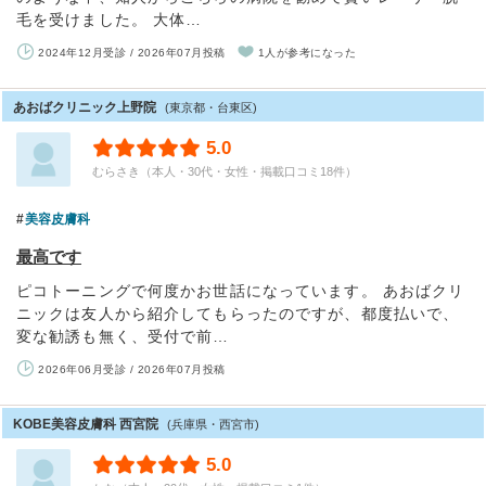
毛を受けました。 大体…
2024年12月受診 / 2026年07月投稿
1人が参考になった
あおばクリニック上野院
(東京都・台東区)
5.0
むらさき（本人・30代・女性・掲載口コミ18件）
美容皮膚科
最高です
ピコトーニングで何度かお世話になっています。 あおばクリ
ニックは友人から紹介してもらったのですが、都度払いで、
変な勧誘も無く、受付で前…
2026年06月受診 / 2026年07月投稿
KOBE美容皮膚科 西宮院
(兵庫県・西宮市)
5.0