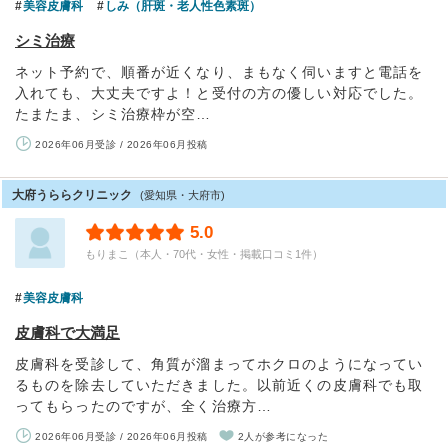
美容皮膚科
しみ（肝斑・老人性色素斑）
シミ治療
ネット予約で、順番が近くなり、まもなく伺いますと電話を
入れても、大丈夫ですよ！と受付の方の優しい対応でした。
たまたま、シミ治療枠が空…
2026年06月受診 / 2026年06月投稿
大府うららクリニック
(愛知県・大府市)
5.0
もりまこ（本人・70代・女性・掲載口コミ1件）
美容皮膚科
皮膚科で大満足
皮膚科を受診して、角質が溜まってホクロのようになってい
るものを除去していただきました。以前近くの皮膚科でも取
ってもらったのですが、全く治療方…
2026年06月受診 / 2026年06月投稿
2人が参考になった