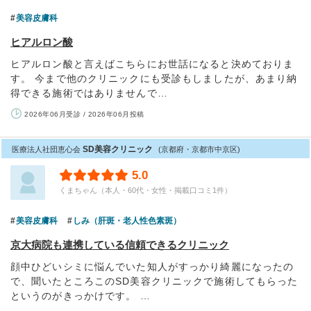
美容皮膚科
ヒアルロン酸
ヒアルロン酸と言えばこちらにお世話になると決めておりま
す。 今まで他のクリニックにも受診もしましたが、あまり納
得できる施術ではありませんで…
2026年06月受診 / 2026年06月投稿
SD美容クリニック
医療法人社団恵心会
(京都府・京都市中京区)
5.0
くまちゃん（本人・60代・女性・掲載口コミ1件）
美容皮膚科
しみ（肝斑・老人性色素斑）
京大病院も連携している信頼できるクリニック
顔中ひどいシミに悩んでいた知人がすっかり綺麗になったの
で、聞いたところこのSD美容クリニックで施術してもらった
というのがきっかけです。 …