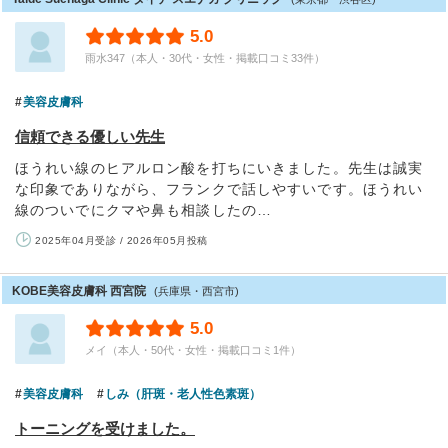
5.0
雨水347（本人・30代・女性・掲載口コミ33件）
美容皮膚科
信頼できる優しい先生
ほうれい線のヒアルロン酸を打ちにいきました。先生は誠実
な印象でありながら、フランクで話しやすいです。ほうれい
線のついでにクマや鼻も相談したの…
2025年04月受診 / 2026年05月投稿
KOBE美容皮膚科 西宮院
(兵庫県・西宮市)
5.0
メイ（本人・50代・女性・掲載口コミ1件）
美容皮膚科
しみ（肝斑・老人性色素斑）
トーニングを受けました。