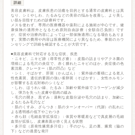
詳細
美容皮膚科は、皮膚疾患の治癒を目的とする通常の皮膚科とは異
なり、シミやしわ、たるみなどの美容の悩みを改善し、より美し
い肌を目指すための診療科です。
メスを使わず、専用の医療機器や薬剤による施術が中心です。健
康保険の適用外となるため原則自由診療（全額自己負担）です
が、症状や治療内容によっては一部保険適用になる場合もありま
す。実際の費用や内容は医療機関により異なるため、事前のカウ
ンセリングで詳細を確認することが大切です。
■美容皮膚科で対応する主な症状、疾患
・ニキビ、ニキビ跡（尋常性ざ瘡）：皮脂の詰まりやアクネ菌の
増殖による毛穴の炎症で、赤く腫れたニキビのほか、炎症後の色
素沈着、クレーター（肌の凹凸）など
・シミ、そばかす、肝斑（かんぱん）：紫外線の蓄積による老人
性色素斑、遺伝的要因の強い雀卵斑（そばかす）、女性ホルモン
が影響する左右対称のシミなど
・しわ、ほうれい線、たるみ：加齢や紫外線でコラーゲンが減少
し、弾力を失った皮膚や筋肉の緩み
・毛穴の開き、黒ずみ：過剰な皮脂分泌や毛穴の詰まり、加齢に
よるたるみ毛穴など
・肌のくすみ、ざらつき：肌のターンオーバー（代謝）の乱れに
よる透明感の低下やごわつき
・赤ら顔（毛細血管拡張症）：体質や寒暖差などで真皮層の毛細
血管が拡張し、皮膚表面が赤く見える状態
・多汗症（原発性腋窩多汗症）：手のひら、足の裏、腋窩（脇の
下）などの過度な発汗