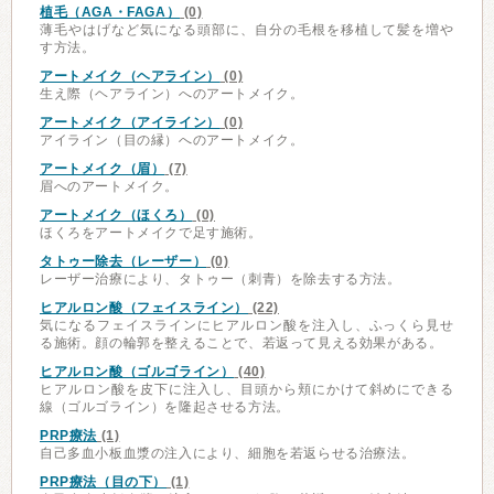
植毛（AGA・FAGA）
(0)
薄毛やはげなど気になる頭部に、自分の毛根を移植して髪を増や
す方法。
アートメイク（ヘアライン）
(0)
生え際（ヘアライン）へのアートメイク。
アートメイク（アイライン）
(0)
アイライン（目の縁）へのアートメイク。
アートメイク（眉）
(7)
眉へのアートメイク。
アートメイク（ほくろ）
(0)
ほくろをアートメイクで足す施術。
タトゥー除去（レーザー）
(0)
レーザー治療により、タトゥー（刺青）を除去する方法。
ヒアルロン酸（フェイスライン）
(22)
気になるフェイスラインにヒアルロン酸を注入し、ふっくら見せ
る施術。顔の輪郭を整えることで、若返って見える効果がある。
ヒアルロン酸（ゴルゴライン）
(40)
ヒアルロン酸を皮下に注入し、目頭から頬にかけて斜めにできる
線（ゴルゴライン）を隆起させる方法。
PRP療法
(1)
自己多血小板血漿の注入により、細胞を若返らせる治療法。
PRP療法（目の下）
(1)