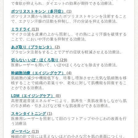
で食欲が抑えられ、ダイエットの効果が期待できる治療法。
ボツリヌストキシン（多汗症）
(1)
ボツリヌス菌から抽出されたボツリヌストキシンを注射すること
で、エクリン汗腺の活動を抑制し、汗の分泌を抑える治療法。
ミラドライ
(13)
マイクロ波を皮膚の上から照射し、その熱により汗腺を破壊する
ことで、においや汗の量を抑制する治療法。
あざ取り（プラセンタ）
(2)
プラセンタ注射をすることでアザの症状を軽減させえる治療法。
切らない いぼ・ほくろ取り
(29)
医療レーザーを用いて、いぼやほくろなどを除去する治療法。
幹細胞治療（エイジングケア）
(4)
肌細胞の減少や機能低下を、培養し増加させた元気な肌細胞を移
植することで組織の若返りや、老化に対して肌機能を回復するこ
とができる治療法。
LDM（エイジングケア）
(0)
高密度超音波エネルギーにより、肌再生・美肌改善をしながら肌
の引き締め・引き上げなど様々な肌改善ができる治療法。
スキンタイトニング
(1)
医療用レーザーを照射して顔のリフトアップや小じわの改善を行
う治療法
ダーマペン
(13)
極細の針で目には見えないほどの小さな穴を肌の表面につくり、