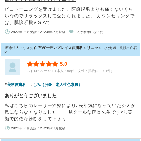
ピコトーニングを受けました。医療脱毛よりも痛くないくら
いなのでリラックスして受けられました。 カウンセリングで
は、肌診断機VISIAで…
2023年02月受診 / 2023年07月投稿
1人が参考になった
白石ガーデンプレイス皮膚科クリニック
医療法人イリス会
(北海道・札幌市白石
区)
5.0
ストロベリー724（本人・50代・女性・掲載口コミ1件）
美容皮膚科
しみ（肝斑・老人性色素斑）
ありがとうございました！
私はこちらのレーザー治療により､長年気になっていたシミが
気にならなくなりました！ 一見クールな院長先生ですが､笑
顔で的確な診断をして下さり…
2023年06月受診 / 2023年07月投稿