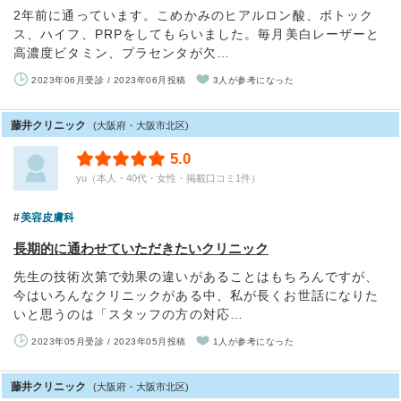
2年前に通っています。こめかみのヒアルロン酸、ボトック
ス、ハイフ、PRPをしてもらいました。毎月美白レーザーと
高濃度ビタミン、プラセンタが欠…
2023年06月受診 / 2023年06月投稿
3人が参考になった
藤井クリニック
(大阪府・大阪市北区)
5.0
yu（本人・40代・女性・掲載口コミ1件）
美容皮膚科
長期的に通わせていただきたいクリニック
先生の技術次第で効果の違いがあることはもちろんですが、
今はいろんなクリニックがある中、私が長くお世話になりた
いと思うのは「スタッフの方の対応…
2023年05月受診 / 2023年05月投稿
1人が参考になった
藤井クリニック
(大阪府・大阪市北区)