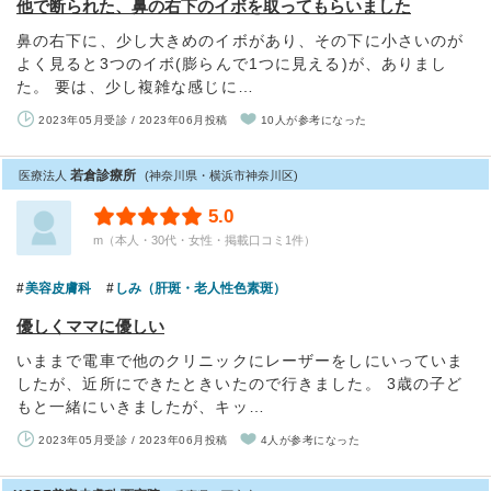
他で断られた、鼻の右下のイボを取ってもらいました
鼻の右下に、少し大きめのイボがあり、その下に小さいのが
よく見ると3つのイボ(膨らんで1つに見える)が、ありまし
た。 要は、少し複雑な感じに…
2023年05月受診 / 2023年06月投稿
10人が参考になった
若倉診療所
医療法人
(神奈川県・横浜市神奈川区)
5.0
m（本人・30代・女性・掲載口コミ1件）
美容皮膚科
しみ（肝斑・老人性色素斑）
優しくママに優しい
いままで電車で他のクリニックにレーザーをしにいっていま
したが、近所にできたときいたので行きました。 3歳の子ど
もと一緒にいきましたが、キッ…
2023年05月受診 / 2023年06月投稿
4人が参考になった