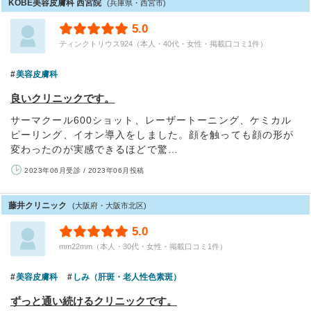
KOBE美容皮膚科 西宮院
(兵庫県・西宮市)
5.0
ティンクトリウス924（本人・40代・女性・掲載口コミ1件）
美容皮膚科
良いクリニックです。
サーマクール600ショット、レーザートーニング、ケミカル
ピーリング、イオン導入をしました。顔を触っても顔の形が
変わったのが実感できるほどで驚…
2023年06月受診 / 2023年06月投稿
藤井クリニック
(大阪府・大阪市北区)
5.0
mm22mm（本人・30代・女性・掲載口コミ1件）
美容皮膚科
しみ（肝斑・老人性色素斑）
ずっと通い続けるクリニックです。