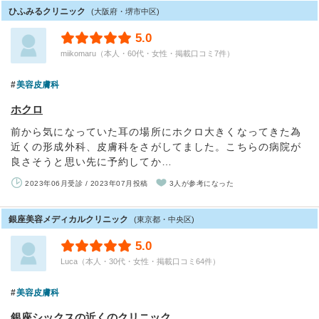
ひふみるクリニック
(大阪府・堺市中区)
5.0
miikomaru（本人・60代・女性・掲載口コミ7件）
美容皮膚科
ホクロ
前から気になっていた耳の場所にホクロ大きくなってきた為
近くの形成外科、皮膚科をさがしてました。こちらの病院が
良さそうと思い先に予約してか…
2023年06月受診 / 2023年07月投稿
3人が参考になった
銀座美容メディカルクリニック
(東京都・中央区)
5.0
Luca（本人・30代・女性・掲載口コミ64件）
美容皮膚科
銀座シックスの近くのクリニック