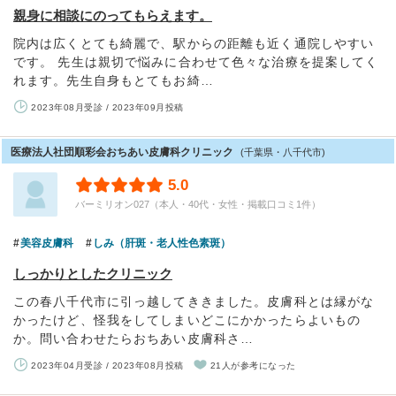
親身に相談にのってもらえます。
院内は広くとても綺麗で、駅からの距離も近く通院しやすい
です。 先生は親切で悩みに合わせて色々な治療を提案してく
れます。先生自身もとてもお綺…
2023年08月受診 / 2023年09月投稿
医療法人社団順彩会おちあい皮膚科クリニック
(千葉県・八千代市)
5.0
バーミリオン027（本人・40代・女性・掲載口コミ1件）
美容皮膚科
しみ（肝斑・老人性色素斑）
しっかりとしたクリニック
この春八千代市に引っ越してききました。皮膚科とは縁がな
かったけど、怪我をしてしまいどこにかかったらよいもの
か。問い合わせたらおちあい皮膚科さ…
2023年04月受診 / 2023年08月投稿
21人が参考になった