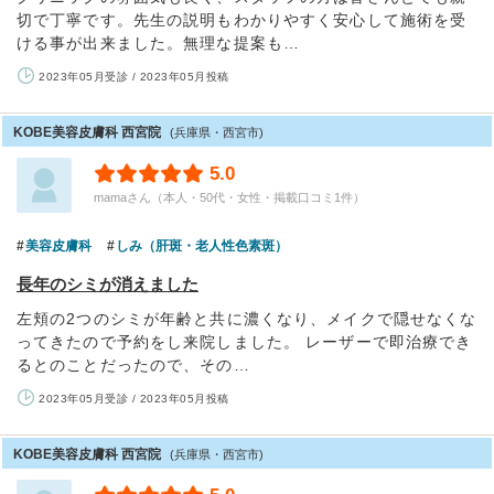
切で丁寧です。先生の説明もわかりやすく安心して施術を受
ける事が出来ました。無理な提案も…
2023年05月受診 / 2023年05月投稿
KOBE美容皮膚科 西宮院
(兵庫県・西宮市)
5.0
mamaさん（本人・50代・女性・掲載口コミ1件）
美容皮膚科
しみ（肝斑・老人性色素斑）
長年のシミが消えました
左頬の2つのシミが年齢と共に濃くなり、メイクで隠せなくな
ってきたので予約をし来院しました。 レーザーで即治療でき
るとのことだったので、その…
2023年05月受診 / 2023年05月投稿
KOBE美容皮膚科 西宮院
(兵庫県・西宮市)