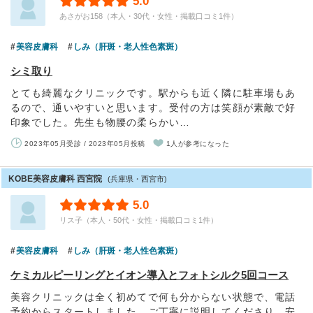
5.0
あさがお158（本人・30代・女性・掲載口コミ1件）
美容皮膚科
しみ（肝斑・老人性色素斑）
シミ取り
とても綺麗なクリニックです。駅からも近く隣に駐車場もあ
るので、通いやすいと思います。受付の方は笑顔が素敵で好
印象でした。先生も物腰の柔らかい…
2023年05月受診 / 2023年05月投稿
1人が参考になった
KOBE美容皮膚科 西宮院
(兵庫県・西宮市)
5.0
リス子（本人・50代・女性・掲載口コミ1件）
美容皮膚科
しみ（肝斑・老人性色素斑）
ケミカルピーリングとイオン導入とフォトシルク5回コース
美容クリニックは全く初めてで何も分からない状態で、電話
予約からスタートしました。ご丁寧に説明してくださり、安