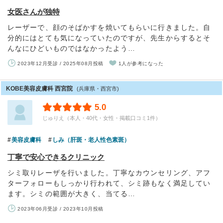
女医さんが独特
レーザーで、顔のそばかすを焼いてもらいに行きました。自
分的にはとても気になっていたのですが、先生からするとそ
んなにひどいものではなかったよう…
2023年12月受診 / 2025年08月投稿
1人が参考になった
KOBE美容皮膚科 西宮院
(兵庫県・西宮市)
5.0
じゅりえ（本人・40代・女性・掲載口コミ1件）
美容皮膚科
しみ（肝斑・老人性色素斑）
丁寧で安心できるクリニック
シミ取りレーザを行いました。丁寧なカウンセリング、アフ
ターフォローもしっかり行われて、シミ跡もなく満足してい
ます。シミの範囲が大きく、当てる…
2023年06月受診 / 2023年10月投稿