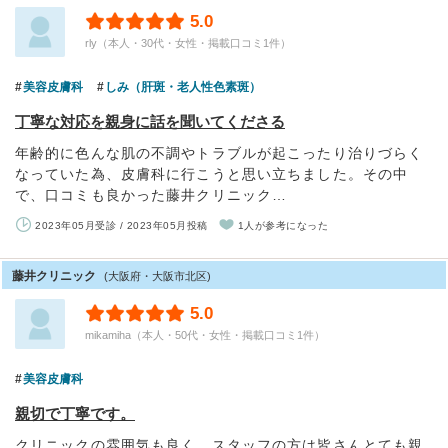
5.0
rly（本人・30代・女性・掲載口コミ1件）
美容皮膚科
しみ（肝斑・老人性色素斑）
丁寧な対応を親身に話を聞いてくださる
年齢的に色んな肌の不調やトラブルが起こったり治りづらく
なっていた為、皮膚科に行こうと思い立ちました。その中
で、口コミも良かった藤井クリニック…
2023年05月受診 / 2023年05月投稿
1人が参考になった
藤井クリニック
(大阪府・大阪市北区)
5.0
mikamiha（本人・50代・女性・掲載口コミ1件）
美容皮膚科
親切で丁寧です。
クリニックの雰囲気も良く、スタッフの方は皆さんとても親