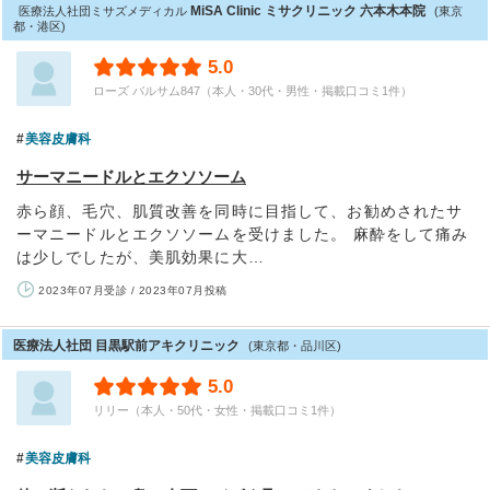
MiSA Clinic ミサクリニック 六本木本院
医療法人社団ミサズメディカル
(東京
都・港区)
5.0
ローズ バルサム847（本人・30代・男性・掲載口コミ1件）
美容皮膚科
サーマニードルとエクソソーム
赤ら顔、毛穴、肌質改善を同時に目指して、お勧めされたサ
ーマニードルとエクソソームを受けました。 麻酔をして痛み
は少しでしたが、美肌効果に大…
2023年07月受診 / 2023年07月投稿
医療法人社団 目黒駅前アキクリニック
(東京都・品川区)
5.0
リリー（本人・50代・女性・掲載口コミ1件）
美容皮膚科