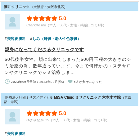
藤井クリニック
(大阪府・大阪市北区)
5.0
Charlotte riro（本人・50代・女性・掲載口コミ1件）
美容皮膚科
しみ（肝斑・老人性色素斑）
親身になってくださるクリニックです
50代後半女性。頬に出来てしまった500円玉程の大きさのシ
ミ治療の為、数年通っています。今まで何軒かのエステサロ
ンやクリニックでシミ治療しま…
2023年09月受診 / 2023年09月投稿
5人が参考になった
MiSA Clinic ミサクリニック 六本木本院
医療法人社団ミサズメディカル
(東京
都・港区)
5.0
ゆきやなぎ625（本人・30代・女性・掲載口コミ1件）
美容皮膚科