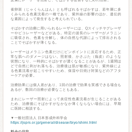
皮膚にレーザーを照射し、そばかすを改善するための治療。
雀卵斑（じゃくらんはん）とも呼ばれるそばかすは、若年層に多
くみられる色素沈着の一種であり、紫外線の影響のほか、遺伝的
な素因によって発生すると考えられている。
そばかすの治療に用いられるレーザーには、Qスイッチヤグレーザ
ーやピコレーザーなどがある。特定の波長のレーザーがメラニン
に吸収され、色素を分解し、体の自然な代謝によって排出される
ことでそばかすが薄くなる。
レーザーはメラニン色素だけにピンポイントに反応するため、正
常な肌へのダメージはない。照射後、かさぶた（痂皮）のような
状態になり、一時的にそばかすが濃くなることがあるが、1週間ほ
どで自然に剥がれ落ちる。治療後は肌が敏感になり、紫外線によ
る色素沈着が起こりやすいため、保湿や日焼け対策などのアフタ
ーケアが必要。
治療効果には個人差があり、1回の治療で効果を実感できる場合も
あるが、数回の治療が必要なこともある。
まれにレーザー照射によって炎症性色素沈着が生じることがある
ため、治療後にそばかすがなかなか薄くならない場合には、早期
に医師に相談する。
▼一般社団法人 日本形成外科学会
https://jsprs.or.jp/general/disease/biyo/shimi.html
料金の目安