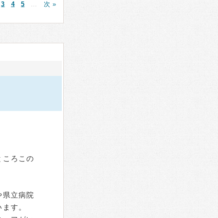
3
4
5
…
次 »
ところこの
や県立病院
います。