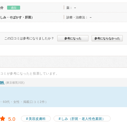
5分
薬：
－
通院
しみ・そばかす・肝斑）
診療・治療法：
－
この口コミは参考になりましたか？
参考になった
参考にならなかった
口コミが参考になったと投票しています。
膚科
(東京都荒川区)
・60代・女性・掲載口コミ2件）
5.0
美容皮膚科
しみ（肝斑・老人性色素斑）