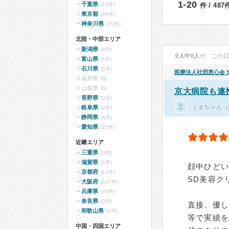
1-20
千葉県
(13件)
件 / 48
東京都
(99件)
神奈川県
(31件)
北陸・中部エリア
新潟県
(4件)
0人中0人
が、この
富山県
(1件)
石川県
(5件)
医療法人社団恵心会
福井県
(0)
山梨県
(0)
京大病院も連
長野県
(2件)
くまちゃん（
岐阜県
(2件)
静岡県
(4件)
愛知県
(25件)
近畿エリア
三重県
(3件)
滋賀県
(1件)
顔中ひど
京都府
(11件)
SD美容ク
大阪府
(107件)
兵庫県
(76件)
奈良県
(3件)
直接、優
和歌山県
(2件)
等で実績
中国・四国エリア