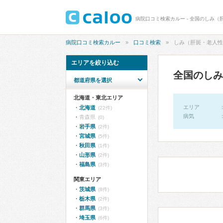
病院口コミ検索カルー - 全国のしみ（
病院口コミ検索カルー
口コミ検索
しみ（肝斑・老人性
エリアを絞り込む
全国のしみ
都道府県を選択
北海道・東北エリア
エリア
北海道
(22件)
病気
青森県
(0)
岩手県
(2件)
宮城県
(5件)
秋田県
(1件)
山形県
(2件)
福島県
(3件)
関東エリア
茨城県
(8件)
栃木県
(2件)
群馬県
(3件)
埼玉県
(6件)