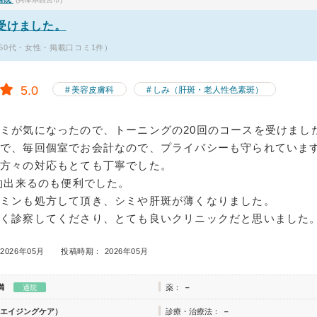
受けました。
50代・女性・掲載口コミ1件）
5.0
美容皮膚科
しみ（肝斑・老人性色素斑）
ミが気になったので、トーニングの20回のコースを受けまし
麗で、毎回個室でお会計なので、プライバシーも守られていま
方々の対応もとても丁寧でした。
予約出来るのも便利でした。
タミンも処方して頂き、シミや肝斑が薄くなりました。
しく診察してくださり、とても良いクリニックだと思いました
2026年05月
投稿時期： 2026年05月
満
薬：
－
通院
エイジングケア）
診療・治療法：
－