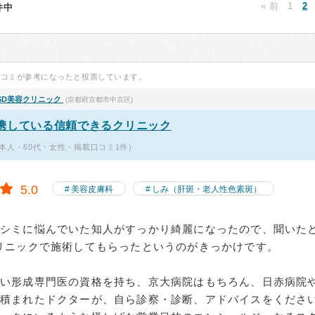
« 前
1
2
7件中
口コミが参考になったと投票しています。
SD美容クリニック
(京都府京都市中京区)
携している信頼できるクリニック
本人・60代・女性・掲載口コミ1件）
5.0
美容皮膚科
しみ（肝斑・老人性色素斑）
いシミに悩んでいた知人がすっかり綺麗になったので、聞いた
リニックで施術してもらったというのがきっかけです。
しい形成専門医の資格を持ち、京大病院はもちろん、日赤病院
を積まれたドクターが、自ら診察・診断、アドバイスをくださ