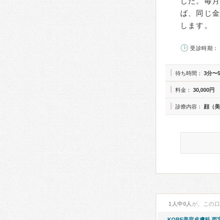
した。毎
ば、同じ
します。
受診時期： 
待ち時間：
3分〜
料金：
30,000円
診療内容：
顔（美
1人中0人
が、この
KOBE美容皮膚科 西