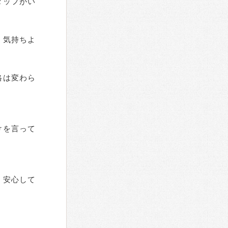
タッフがい
、気持ちよ
格は変わら
けを言って
、安心して