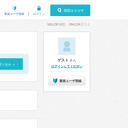
病院をさがす
新規ユーザ登録
ログイン
182,230
病院・
264,124
口コミ
ゲスト
さん
絞り込み »
ログインしてください
新規ユーザ登録