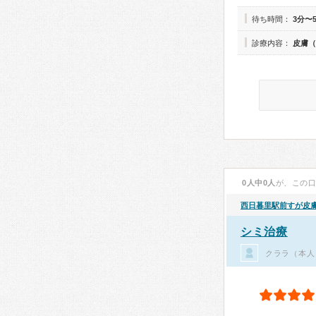
待ち時間：
3分〜
診療内容：
皮膚（
0人中0人
が、この
西日暮里駅前すが皮
シミ治療
クララ（本人