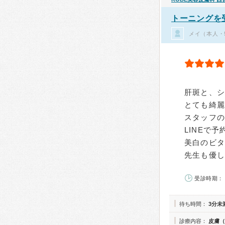
トーニングを
メイ（本人・
肝斑と、シ
とても綺
スタッフの
LINEで
美白のビ
先生も優
受診時期： 
待ち時間：
3分未
診療内容：
皮膚（