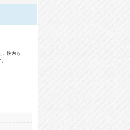
た。院内も
す。
。