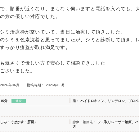
約で、順番が近くなり、まもなく伺いますと電話を入れても、
付の方の優しい対応でした。
シミ治療枠が空いていて、当日に治療して頂きました。
尻のシミを色素沈着と思ってましたが、シミと診断して頂き、
てすっかり瘡蓋が取れ満足です。
ても気さくで優しい方で安心して相談できました。
うございました。
2026年06月
投稿時期： 2026年06月
15分
薬：
ハイドロキノン、リンデロン、プロペ
通院
しみ・そばかす・肝斑）
診療・治療法：
シミ取りレーザー治療、ハ
方