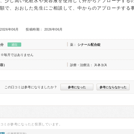
月、少し高い化粧水や美容液を使用して外からアプローチする
金額で、おおした先生にご相談して、中からのアプローチする
2026年06月
投稿時期： 2026年06月
5分
薬：
シナール配合錠
通院
※毎月ではありません
容）
診療・治療法：
スネコス
この口コミは参考になりましたか？
参考になった
参考にならなかった
口コミが参考になったと投票しています。
宮院
(兵庫県西宮市)