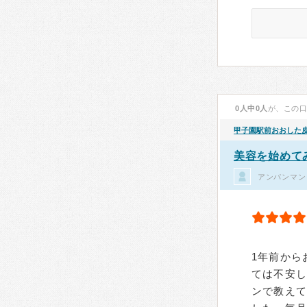
0人中0人
が、この
甲子園駅前おおした
美容を始めて
アンパンマン
1年前から
ては不安
ンで教え