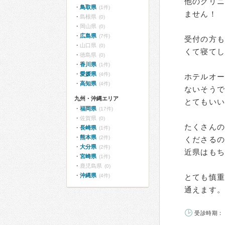
他のクリ
鳥取県
(1件)
ません！
島根県
(0)
岡山県
(0)
広島県
(7件)
受付の方
山口県
(0)
くて寝て
徳島県
(0)
香川県
(1件)
愛媛県
(4件)
ホテルオ
高知県
(4件)
ないそう
九州・沖縄エリア
とてもいい
福岡県
(17件)
佐賀県
(0)
たくさん
長崎県
(1件)
熊本県
(2件)
くださる
大分県
(2件)
近県はも
宮崎県
(1件)
鹿児島県
(0)
沖縄県
(4件)
とても慎
通えます。
受診時期： 