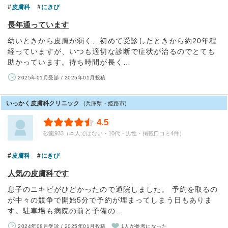
皮膚科
にきび
長年通っています
幼いときから皮膚が弱く、初めて受診したときから約20年程
経っていますが、いつも適切な診断で症状が治るのでとても
助かっています。待ち時間が長く…
2025年01月受診 / 2025年01月投稿
いっかく皮膚科クリニック
(兵庫県・姫路市)
4.5
砂嵐933（本人ではない・10代・男性・掲載口コミ4件）
皮膚科
にきび
人気の皮膚科です
息子のニキビがひどかったので通院しました。 予約を取るの
が中々の競争で開始5分で予約が埋まってしまう日もありま
す。駐車場も病院の前と予備の…
2024年08月受診 / 2025年01月投稿
1人が参考になった