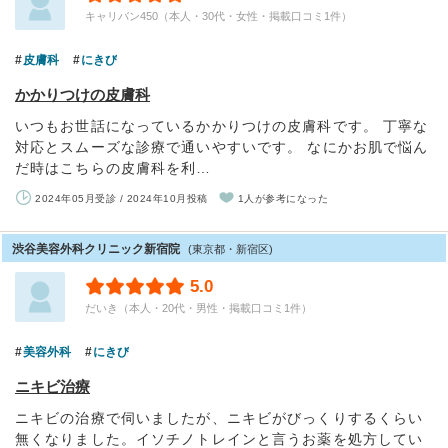
キャリバン450（本人・30代・女性・掲載口コミ1件）
皮膚科
にきび
かかりつけの皮膚科
いつもお世話になっているかかりつけの皮膚科です。 丁寧な
対応とスムーズな診療で通いやすいです。 なにかお肌で悩ん
だ時はこちらの皮膚科を利…
2024年05月受診 / 2024年10月投稿
1人が参考になった
渋谷美容外科クリニック新宿院
(東京都・新宿区)
5.0
だいき（本人・20代・男性・掲載口コミ1件）
美容外科
にきび
ニキビ治療
ニキビの治療で伺いましたが、ニキビがびっくりするくらい
無くなりました。イソチノトレインと言うお薬を処方してい