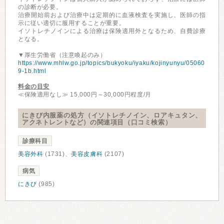
の診断が必要。
治療開始前および治療中は定期的に血液検査を実施し、医師の指
示に従い適切に服用することが重要。
イソトレチノインによる治療は保険適用外となるため、自費診療
となる。
▼厚生労働省（注意喚起のみ）
https://www.mhlw.go.jp/topics/bukyoku/iyaku/kojinyunyu/05060
9-1b.html
料金の目安
≪保険適用なし≫ 15,000円～30,000円程度/月
にきび内服薬の処方（イソトレチノイン、ロアキュタン、
アクネトレントなど）の関連項目（口コミ検索）
診療科目
美容外科
(1731)、
美容皮膚科
(2107)
病気
にきび
(985)