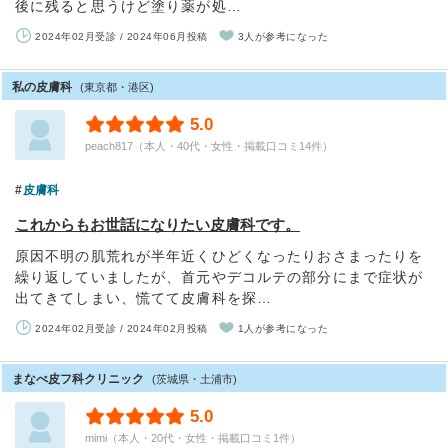
後に残ると思うけど塗り薬が処…
2024年02月受診 / 2024年06月投稿
3人が参考になった
私の皮膚科
(東京都・港区)
5.0
peach817（本人・40代・女性・掲載口コミ14件）
皮膚科
これからもお世話になりたい皮膚科です。
原因不明の肌荒れが半年近くひどくなったりおさまったりを
繰り返していましたが、首元やデコルテの部分にまで症状が
出てきてしまい、慌てて皮膚科を探…
2024年02月受診 / 2024年02月投稿
1人が参考になった
まなべ皮フ科クリニック
(茨城県・土浦市)
5.0
mimi（本人・20代・女性・掲載口コミ1件）