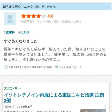
ほう皮フ科クリニック
(岡山県・倉敷市)
4.0
敦盛草267（本人・40代・男性・掲載口コミ2件）
皮膚科
にきび
すぐ良くなりました
長年ニキビが良く成らず、悩んでいた所、知り合いにここの
皮膚科を教えて貰いました。 駐車場は、院の前は殆ど停める
所は無く、少し離れた所の第二…
2022年09月受診 / 2025年01月投稿
1人が参考になった