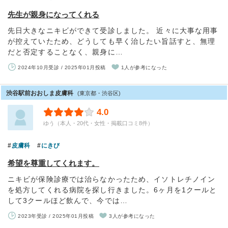
先生が親身になってくれる
先日大きなニキビができて受診しました。 近々に大事な用事
が控えていたため、どうしても早く治したい旨話すと、無理
だと否定することなく、親身に…
2024年10月受診 / 2025年01月投稿
1人が参考になった
渋谷駅前おおしま皮膚科
(東京都・渋谷区)
4.0
ゆう（本人・20代・女性・掲載口コミ8件）
皮膚科
にきび
希望を尊重してくれます。
ニキビが保険診療では治らなかったため、イソトレチノイン
を処方してくれる病院を探し行きました。6ヶ月を1クールと
して3クールほど飲んで、今では…
2023年受診 / 2025年01月投稿
3人が参考になった