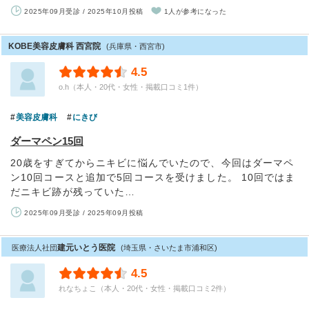
2025年09月受診 / 2025年10月投稿
1人が参考になった
KOBE美容皮膚科 西宮院
(兵庫県・西宮市)
4.5
o.h（本人・20代・女性・掲載口コミ1件）
美容皮膚科
にきび
ダーマペン15回
20歳をすぎてからニキビに悩んでいたので、今回はダーマペ
ン10回コースと追加で5回コースを受けました。 10回ではま
だニキビ跡が残っていた…
2025年09月受診 / 2025年09月投稿
建元いとう医院
医療法人社団
(埼玉県・さいたま市浦和区)
4.5
れなちょこ（本人・20代・女性・掲載口コミ2件）