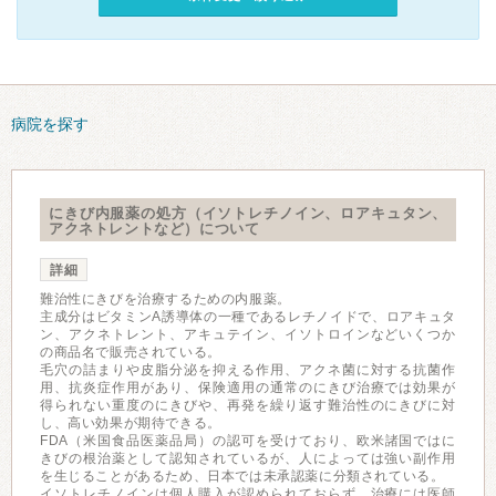
病院を探す
にきび内服薬の処方（イソトレチノイン、ロアキュタン、
アクネトレントなど）について
詳細
難治性にきびを治療するための内服薬。
主成分はビタミンA誘導体の一種であるレチノイドで、ロアキュタ
ン、アクネトレント、アキュテイン、イソトロインなどいくつか
の商品名で販売されている。
毛穴の詰まりや皮脂分泌を抑える作用、アクネ菌に対する抗菌作
用、抗炎症作用があり、保険適用の通常のにきび治療では効果が
得られない重度のにきびや、再発を繰り返す難治性のにきびに対
し、高い効果が期待できる。
FDA（米国食品医薬品局）の認可を受けており、欧米諸国ではに
きびの根治薬として認知されているが、人によっては強い副作用
を生じることがあるため、日本では未承認薬に分類されている。
イソトレチノインは個人購入が認められておらず、治療には医師