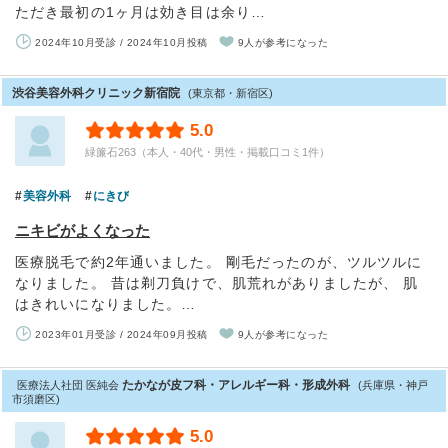
ただき最初の1ヶ月は効き目は余り…
2024年10月受診 / 2024年10月投稿
9人が参考になった
渋谷美容外科クリニック新宿院
(東京都・新宿区)
5.0
緑簾石263（本人・40代・男性・掲載口コミ1件）
美容外科
にきび
ニキビがよくなった
医療脱毛で約2年通いました。 剛毛だったのが、ツルツルに
なりました。 昔は剃刀負けで、肌荒れがありましたが、 肌
はきれいになりました。…
2023年01月受診 / 2024年09月投稿
9人が参考になった
たかなが皮フ科・アレルギー科・形成外科
医療法人社団 医純会
(兵庫県・神戸
市須磨区)
5.0