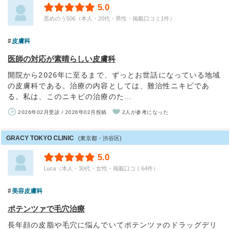
5.0
黒めのう506（本人・20代・男性・掲載口コミ1件）
皮膚科
医師の対応が素晴らしい皮膚科
開院から2026年に至るまで、ずっとお世話になっている地域
の皮膚科である。治療の内容としては、難治性ニキビであ
る。私は、このニキビの治療のた…
2026年02月受診 / 2026年02月投稿
2人が参考になった
GRACY TOKYO CLINIC
(東京都・渋谷区)
5.0
Luca（本人・30代・女性・掲載口コミ64件）
美容皮膚科
ポテンツァで毛穴治療
長年顔の皮脂や毛穴に悩んでいてポテンツァのドラッグデリ