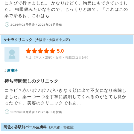
にきびで行きました。 かなりひどく、胸元にもできていまし
た。 虫眼鏡みたいなもので、じっくりと診て、「これはこの
薬で治るね、これはも…
2026年04月受診 / 2026年05月投稿
ケセラクリニック
(大阪府・大阪市中央区)
5.0
ちよ（本人・20代・女性・掲載口コミ1件）
皮膚科
待ち時間無しのクリニック
ニキビ？赤いポツポツがいきなり顔に出て不安になり来院し
ました。薬一つ一つを丁寧に説明してくれるのがとても良か
ったです。美容のクリニックでもあ…
2026年03月受診 / 2026年03月投稿
阿佐ヶ谷駅前パール皮膚科
(東京都・杉並区)