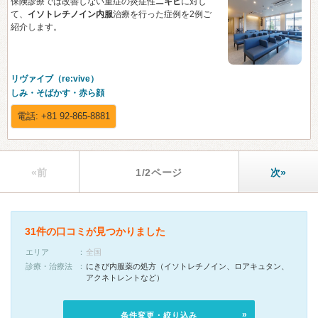
«前
1/2ページ
次»
31件の口コミが見つかりました
エリア
全国
診療・治療法
にきび内服薬の処方（イソトレチノイン、ロアキュタン、
アクネトレントなど）
条件変更・絞り込み