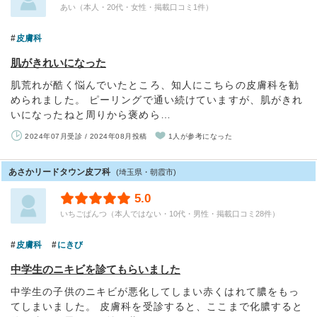
あい（本人・20代・女性・掲載口コミ1件）
皮膚科
肌がきれいになった
肌荒れが酷く悩んでいたところ、知人にこちらの皮膚科を勧
められました。 ピーリングで通い続けていますが、肌がきれ
いになったねと周りから褒めら…
2024年07月受診 / 2024年08月投稿
1人が参考になった
あさかリードタウン皮フ科
(埼玉県・朝霞市)
5.0
いちごぱんつ（本人ではない・10代・男性・掲載口コミ28件）
皮膚科
にきび
中学生のニキビを診てもらいました
中学生の子供のニキビが悪化してしまい赤くはれて膿をもっ
てしまいました。 皮膚科を受診すると、ここまで化膿すると