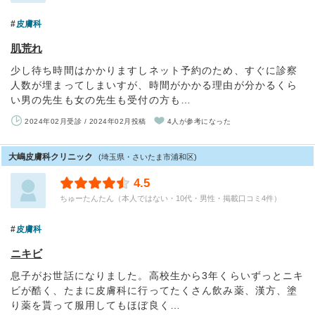
皮膚科
肌荒れ
少し待ち時間はかかりますしネット予約のため、すぐに診察
人数が埋まってしまいすが、時間がかかる理由が分かるくら
い男の先生も女の先生も受付の方も…
2024年02月受診 / 2024年02月投稿
4人が参考になった
大嶋皮膚科クリニック
(埼玉県・さいたま市浦和区)
4.5
ちゅーたんたん（本人ではない・10代・男性・掲載口コミ4件）
皮膚科
ニキビ
息子がお世話になりました。高校生から3年くらいずっとニキ
ビが酷く、たまに皮膚科に行ってたくさん飲み薬、漢方、塗
り薬を貰って服用してもほぼ良く…