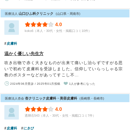
山口ひふ科クリニック
医療法人
(山口県・周南市)
4.0
koko6（本人・30代・女性・掲載口コミ10件）
皮膚科
温かく優しい先生方
吹き出物で赤く大きなものが出来て痛いし治らずですがる思
いで初めて皮膚科を受診しました。信仰していらっしゃる宗
教のポスターなどがあってすこし不…
2024年06月受診 / 2025年01月投稿
1人が参考になった
杏クリニック皮膚科・美容皮膚科
医療法人杏会
(長崎県・長崎市)
4.0
透輝石543（本人・30代・女性・掲載口コミ7件）
皮膚科
にきび