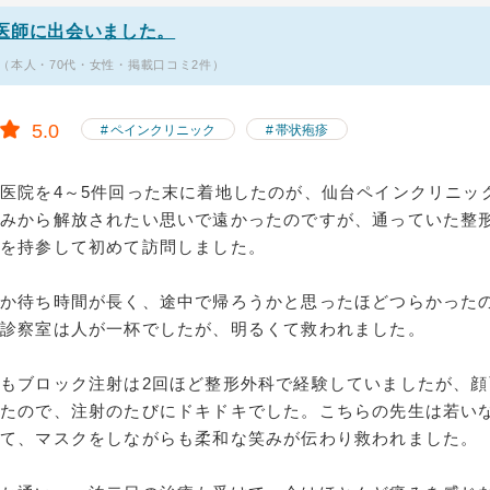
医師に出会いました。
（本人・70代・女性・掲載口コミ2件）
5.0
ペインクリニック
帯状疱疹
医院を4～5件回った末に着地したのが、仙台ペインクリニッ
痛みから解放されたい思いで遠かったのですが、通っていた整
を持参して初めて訪問しました。
いか待ち時間が長く、途中で帰ろうかと思ったほどつらかった
。診察室は人が一杯でしたが、明るくて救われました。
もブロック注射は2回ほど整形外科で経験していましたが、顔
したので、注射のたびにドキドキでした。こちらの先生は若い
いて、マスクをしながらも柔和な笑みが伝わり救われました。