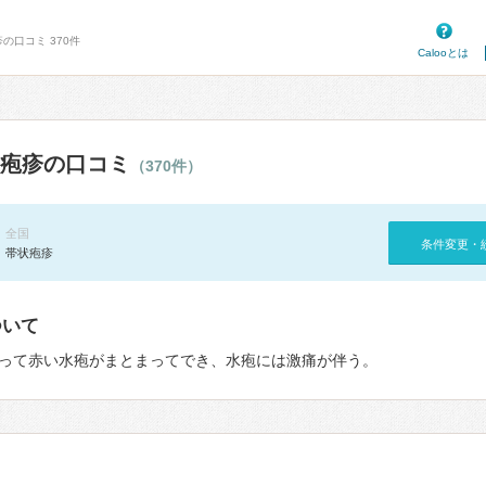
の口コミ 370件
Calooとは
疱疹の口コミ
（370件）
全国
条件変更・
帯状疱疹
ついて
って赤い水疱がまとまってでき、水疱には激痛が伴う。