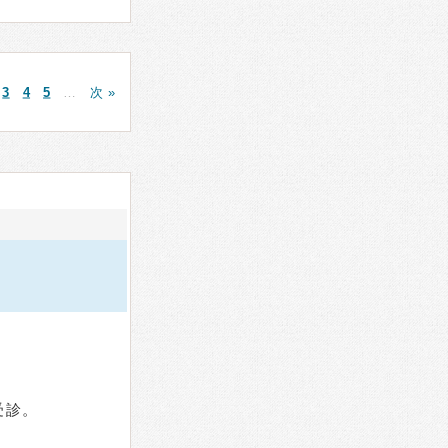
3
4
5
…
次 »
受診。