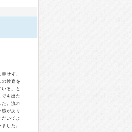
改善せず、
スの検査を
ている」と
しでも出た
した。流れ
心感があり
ただいてよ
いました。