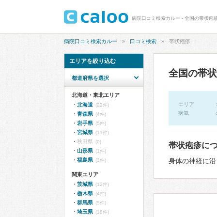
病院口コミ検索カルー - 全国の帯状疱疹
病院口コミ検索カルー
口コミ検索
帯状疱疹
エリアを絞り込む
全国の帯状
都道府県を選択
北海道・東北エリア
エリア
北海道
(22件)
病気
青森県
(4件)
岩手県
(5件)
宮城県
(11件)
秋田県
(0)
帯状疱疹に
山形県
(1件)
福島県
身体の神経に沿
(3件)
関東エリア
茨城県
(12件)
栃木県
(4件)
群馬県
(5件)
埼玉県
(18件)