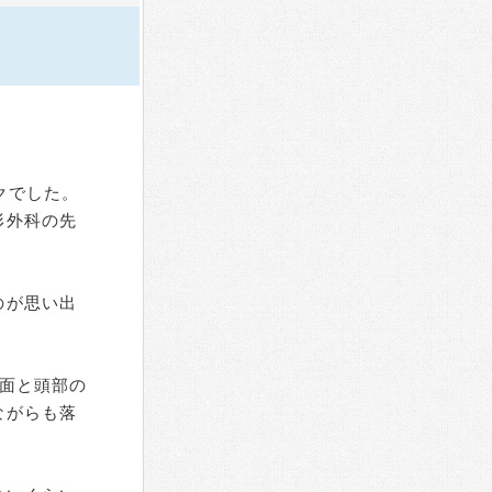
クでした。
形外科の先
のが思い出
面と頭部の
ながらも落