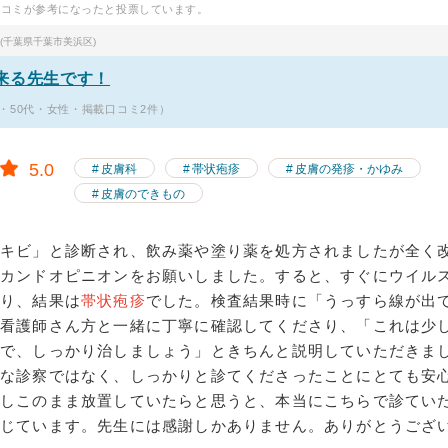
口コミが参考になったと投票しています。
(千葉県千葉市美浜区)
来る先生です！
・50代・女性・掲載口コミ2件）
5.0
皮膚科
帯状疱疹
皮膚の発疹・かゆみ
皮膚のできもの
ニキビ」と診断され、飲み薬や塗り薬を処方されましたが全く
セカンドオピニオンをお願いしました。すると、すぐにウイル
り、結果は
帯状疱疹
でした。検査結果時に「うっすら線が出
、看護師さん方と一緒に丁寧に確認してくださり、「これは少
ので、しっかり治しましょう」ときちんと説明していただきま
うな診察ではなく、しっかりと診てくださったことにとても安
もしこのまま放置していたらと思うと、本当にこちらで診てい
感じています。先生には感謝しかありません。ありがとうござ