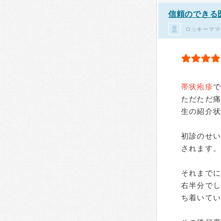
信頼のできる
ロッキーママ
帯状疱疹
で
ただただ
生の紹介状
初診のせ
されます
それまでに
右半分で
ち着いて