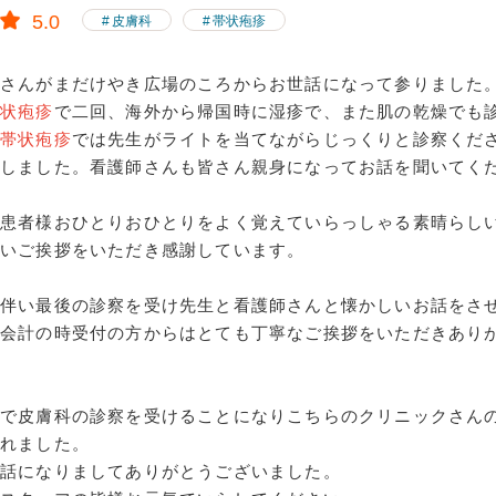
5.0
皮膚科
帯状疱疹
クさんがまだけやき広場のころからお世話になって参りました
帯状疱疹
で二回、海外から帰国時に湿疹で、また肌の乾燥でも
帯状疱疹
では先生がライトを当てながらじっくりと診察くだ
治しました。看護師さんも皆さん親身になってお話を聞いてく
は患者様おひとりおひとりをよく覚えていらっしゃる素晴らし
かいご挨拶をいただき感謝しています。
に伴い最後の診察を受け先生と看護師さんと懐かしいお話をさ
。会計の時受付の方からはとても丁寧なご挨拶をいただきあり
県で皮膚科の診察を受けることになりこちらのクリニックさん
れました。
世話になりましてありがとうございました。