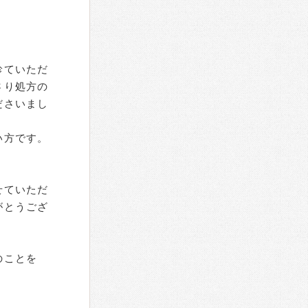
。
診ていただ
さり処方の
ださいまし
い方です。
せていただ
がとうござ
のことを