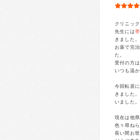
クリニッ
先生には
きました。
お薬で完
た。
受付の方
いつも温
今回転居
きました
いました。
現在は他
色々尋ねら
長い間お