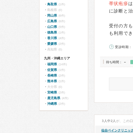
帯状疱疹
鳥取県
(1件)
島根県
(0)
に診断と
岡山県
(6件)
広島県
(6件)
受付の方も
山口県
(5件)
徳島県
も利用で
(1件)
香川県
(4件)
愛媛県
(2件)
受診時期： 
高知県
(0)
九州・沖縄エリア
待ち時間：
－
福岡県
(14件)
佐賀県
(1件)
長崎県
(2件)
熊本県
(1件)
大分県
(0)
宮崎県
(2件)
鹿児島県
(4件)
沖縄県
(2件)
3人中2人
が、この
仙台ペインクリニッ