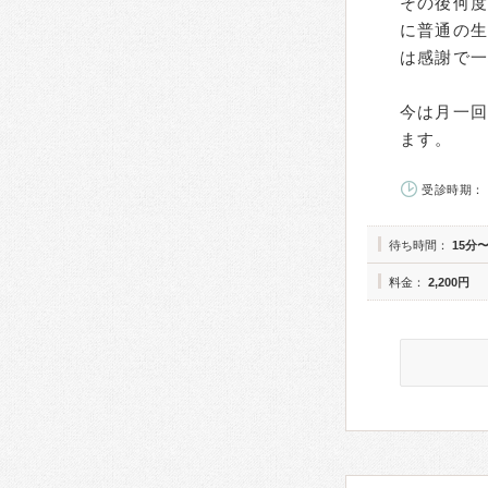
その後何
に普通の生
は感謝で
今は月一
ます。
受診時期： 
待ち時間：
15分〜
料金：
2,200円