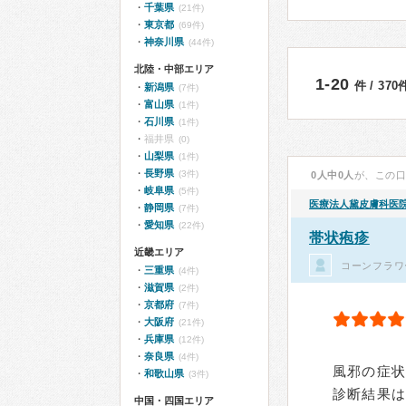
千葉県
(21件)
東京都
(69件)
神奈川県
(44件)
北陸・中部エリア
1-20
件 / 37
新潟県
(7件)
富山県
(1件)
石川県
(1件)
福井県
(0)
山梨県
(1件)
長野県
(3件)
0人中0人
が、この
岐阜県
(5件)
医療法人
黛皮膚科医
静岡県
(7件)
愛知県
(22件)
帯状疱疹
近畿エリア
コーンフラワ
三重県
(4件)
滋賀県
(2件)
京都府
(7件)
大阪府
(21件)
兵庫県
(12件)
奈良県
(4件)
風邪の症状
和歌山県
(3件)
診断結果は
中国・四国エリア