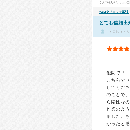
0人中0人
が、この
Y&Mクリニック幕張
とても信頼出
すみれ（本人
他院で「
こちらで
してくださ
のことで
ら陽性な
作業のよ
ました。
かったと