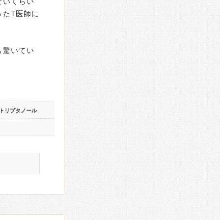
ないくらい
ったT医師に
も驚いてい
トリプタノール