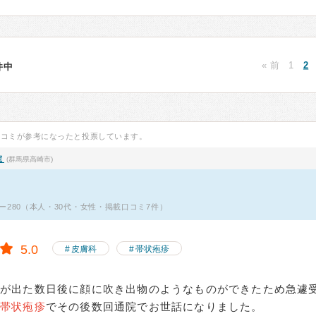
« 前
1
2
0件中
口コミが参考になったと投票しています。
院
(群馬県高崎市)
ー280（本人・30代・女性・掲載口コミ7件）
5.0
皮膚科
帯状疱疹
が出た数日後に顔に吹き出物のようなものができたため急遽
帯状疱疹
でその後数回通院でお世話になりました。