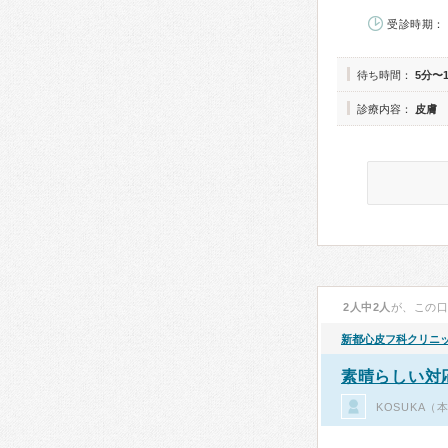
受診時期： 
待ち時間：
5分〜
診療内容：
皮膚
2人中2人
が、この
新都心皮フ科クリニ
素晴らしい対応
KOSUKA（