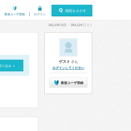
病院をさがす
新規ユーザ登録
ログイン
182,230
病院・
264,124
口コミ
ゲスト
さん
絞り込み »
ログインしてください
新規ユーザ登録