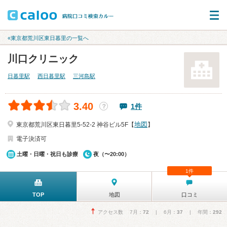
«東京都荒川区東日暮里の一覧へ
川口クリニック
日暮里駅
西日暮里駅
三河島駅
3.40
1件
？
地図
東京都荒川区東日暮里5-52-2 神谷ビル5F【
】
電子決済可
土曜・日曜・祝日も診療
夜（〜20:00）
1件
TOP
地図
口コミ
アクセス数 7月：
72
| 6月：
37
| 年間：
292