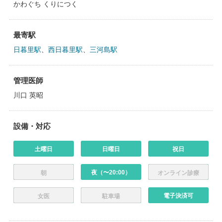
かわぐち くりにつく
最寄駅
日暮里駅
、
西日暮里駅
、
三河島駅
管理医師
川口 英昭
設備・対応
土曜日
日曜日
祝日
夜（〜20:00）
朝
オンライン診療
電子決済可
女医
駐車場