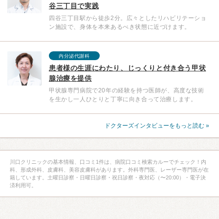
谷三丁目で実践
四谷三丁目駅から徒歩2分。広々としたリハビリテーショ
ン施設で、身体を本来あるべき状態に近づけます。
内分泌代謝科
患者様の生涯にわたり、じっくりと付き合う甲状
腺治療を提供
甲状腺専門病院で20年の経験を持つ医師が、高度な技術
を生かし一人ひとりと丁寧に向き合って治療します。
ドクターズインタビューをもっと読む »
川口クリニックの基本情報、口コミ1件は、病院口コミ検索カルーでチェック！内
科、形成外科、皮膚科、美容皮膚科があります。外科専門医、レーザー専門医が在
籍しています。土曜日診察・日曜日診察・祝日診察・夜対応（〜20:00）・電子決
済利用可。