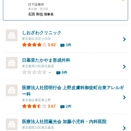
日下診療所
東京都・荒川区
石田 和也
理事長
しおざわクリニック
東京都文京区小日向
3.82
3件
日暮里たかやま形成外科
東京都荒川区西日暮里
－
0件
医療法人社団明行会
上野皮膚科御徒町台東アレルギ
ー科
東京都台東区東上野
3.67
2件
医療法人社団薫光会
加藤小児科・内科医院
東京都荒川区東日暮里