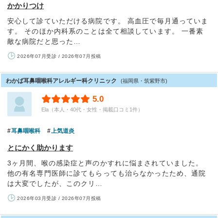
かかりつけ
安心して診ていただける病院です。 高血圧で毎月通っていま
す。 そのほか内科系のことは全て相談しています。 一番素
敵な病院だと思った…
2026年07月受診 / 2026年07月投稿
わかば耳鼻咽喉科アレルギー科クリニック
(福岡県・筑紫野市)
5.0
Ela（本人・40代・女性・掲載口コミ1件）
耳鼻咽喉科
上気道炎
とにかく助かります
3ヶ月間、喉の感染症と声のかすれに悩まされていました。
他の有名専門医師に診てもらっても治らなかったため、通院
は大変でしたが、このクリ…
2026年03月受診 / 2026年07月投稿