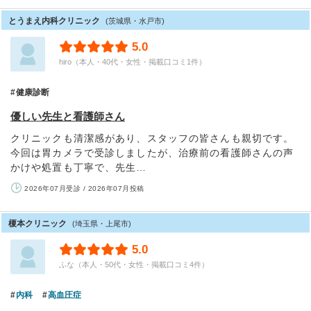
とうまえ内科クリニック
(茨城県・水戸市)
5.0
hiro（本人・40代・女性・掲載口コミ1件）
健康診断
優しい先生と看護師さん
クリニックも清潔感があり、スタッフの皆さんも親切です。
今回は胃カメラで受診しましたが、治療前の看護師さんの声
かけや処置も丁寧で、先生…
2026年07月受診 / 2026年07月投稿
榎本クリニック
(埼玉県・上尾市)
5.0
ふな（本人・50代・女性・掲載口コミ4件）
内科
高血圧症