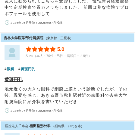
友人に勧められてこちらを受診しました。 慢性胃炎経過観察
中で定期検査で胃カメラをしました。 前回は別な病院でプロ
ポフォールを使用して…
2026年05月受診 / 2026年07月投稿
杏林大学医学部付属病院
(東京都・三鷹市)
5.0
Suzu（本人・70代・男性・掲載口コミ9件）
眼科
黄斑円孔
黄斑円孔
地元近くの大きな眼科で網膜上膜という診断でしたが、その
後、異変を感じ、あきる野市秋川駅付近の森眼科で杏林大学
附属病院に紹介状を書いていただき…
2026年07月受診 / 2026年07月投稿
相田整形外科
医療法人千寿会
(福島県・いわき市)