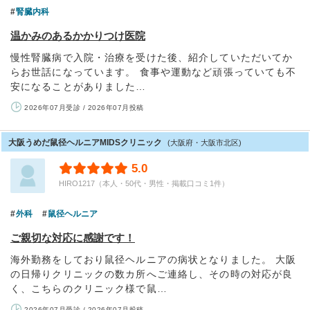
腎臓内科
温かみのあるかかりつけ医院
慢性腎臓病で入院・治療を受けた後、紹介していただいてか
らお世話になっています。 食事や運動など頑張っていても不
安になることがありました…
2026年07月受診 / 2026年07月投稿
大阪うめだ鼠径ヘルニアMIDSクリニック
(大阪府・大阪市北区)
5.0
HIRO1217（本人・50代・男性・掲載口コミ1件）
外科
鼠径ヘルニア
ご親切な対応に感謝です！
海外勤務をしており鼠径ヘルニアの病状となりました。 大阪
の日帰りクリニックの数カ所へご連絡し、その時の対応が良
く、こちらのクリニック様で鼠…
2026年07月受診 / 2026年07月投稿