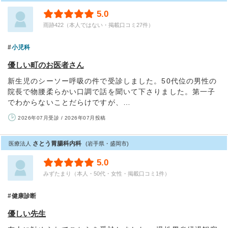
5.0
雨跡422（本人ではない・掲載口コミ27件）
小児科
優しい町のお医者さん
新生児のシーソー呼吸の件で受診しました。50代位の男性の
院長で物腰柔らかい口調で話を聞いて下さりました。第一子
でわからないことだらけですが、…
2026年07月受診 / 2026年07月投稿
さとう胃腸科内科
医療法人
(岩手県・盛岡市)
5.0
みずたまり（本人・50代・女性・掲載口コミ1件）
健康診断
優しい先生