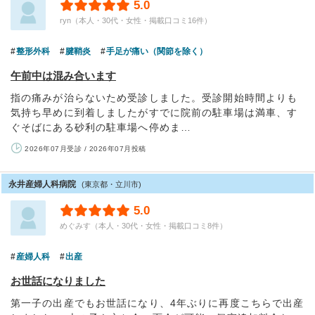
5.0
ryn（本人・30代・女性・掲載口コミ16件）
整形外科
腱鞘炎
手足が痛い（関節を除く）
午前中は混み合います
指の痛みが治らないため受診しました。受診開始時間よりも
気持ち早めに到着しましたがすでに院前の駐車場は満車、す
ぐそばにある砂利の駐車場へ停めま…
2026年07月受診 / 2026年07月投稿
永井産婦人科病院
(東京都・立川市)
5.0
めぐみす（本人・30代・女性・掲載口コミ8件）
産婦人科
出産
お世話になりました
第一子の出産でもお世話になり、4年ぶりに再度こちらで出産