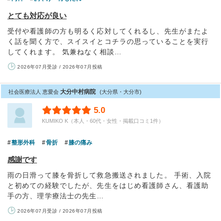
とても対応が良い
受付や看護師の方も明るく応対してくれるし、先生がまたよ
く話を聞く方で、スイスイとコチラの思っていることを実行
してくれます。 気兼ねなく相談…
2026年07月受診 / 2026年07月投稿
大分中村病院
社会医療法人 恵愛会
(大分県・大分市)
5.0
KUMIKO K（本人・60代・女性・掲載口コミ1件）
整形外科
骨折
膝の痛み
感謝です
雨の日滑って膝を骨折して救急搬送されました。 手術、入院
と初めての経験でしたが、先生をはじめ看護師さん、看護助
手の方、理学療法士の先生…
2026年07月受診 / 2026年07月投稿