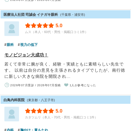
医療法人社団 司誠会 イナガキ眼科
(千葉県・浦安市)
5.0
ムス（本人・60代・男性・掲載口コミ1件）
眼科
視力の低下
モノビジョン大成功！
若くて非常に腕が良く、経験・実績ともに素晴らしい先生で
す。 以前は自分の意見を主張されるタイプでしたが、南行徳
に新しい大きな病院を開院され…
2026年07月受診 / 2026年07月投稿
1人が参考になった
白鳥内科医院
(東京都・八王子市)
5.0
カタツムリ（本人・70代・男性・掲載口コミ1件）
内科
胸やけ・胃もたれ