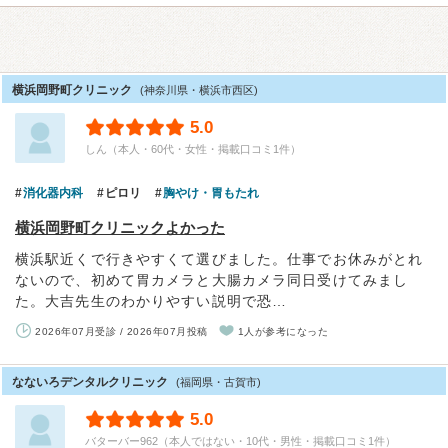
横浜岡野町クリニック
(神奈川県・横浜市西区)
5.0
しん（本人・60代・女性・掲載口コミ1件）
消化器内科
ピロリ
胸やけ・胃もたれ
横浜岡野町クリニックよかった
横浜駅近くで行きやすくて選びました。仕事でお休みがとれ
ないので、初めて胃カメラと大腸カメラ同日受けてみまし
た。大吉先生のわかりやすい説明で恐…
2026年07月受診 / 2026年07月投稿
1人が参考になった
なないろデンタルクリニック
(福岡県・古賀市)
5.0
バターバー962（本人ではない・10代・男性・掲載口コミ1件）