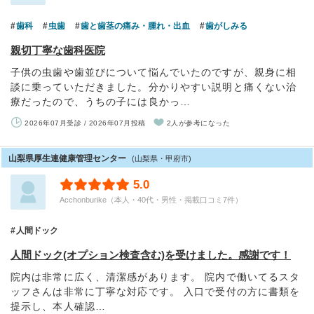
歯科
虫歯
歯と歯茎の痛み・腫れ・出血
歯がしみる
親切丁寧な歯科医院
子供の虫歯や歯並びについて悩んでいたのですが、親身に相
談に乗っていただきました。分かりやすい説明と痛くない治
療だったので、うちの子には良かっ…
2026年07月受診 / 2026年07月投稿
2人が参考になった
山梨県厚生連健康管理センター
(山梨県・甲府市)
5.0
Acchonburike（本人・40代・男性・掲載口コミ7件）
人間ドック
人間ドック(オプション検査含む)を受けました。感謝です！
院内は非常に広く、清潔感があります。 院内で働いてるスタ
ッフさんは非常に丁寧な対応です。 入口で受付の方に書類を
提示し、本人確認…