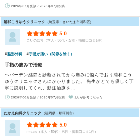
2026年07月受診 / 2026年07月投稿
浦和こうゆうクリニック
(埼玉県・さいたま市浦和区)
5.0
こいのぼり（本人・50代・女性・掲載口コミ1件）
整形外科
手足が痛い（関節を除く）
手指の痛みで治療
ヘバーデン結節と診断されてから痛みに悩んでおり浦和こう
ゆうクリニックさんにかかりました。 先生がとても優しく丁
寧に説明してくれ、動注治療を…
2026年06月受診 / 2026年07月投稿
1人が参考になった
たかえ内科クリニック
(福岡県・那珂川市)
5.0
m-sato（本人・50代・男性・掲載口コミ1件）