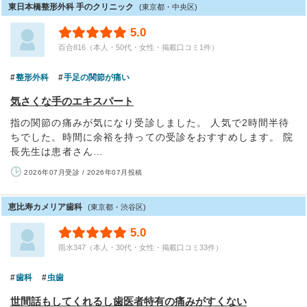
東日本橋整形外科 手のクリニック
(東京都・中央区)
5.0
百合816（本人・50代・女性・掲載口コミ1件）
整形外科
手足の関節が痛い
気さくな手のエキスパート
指の関節の痛みが気になり受診しました。 人気で2時間半待
ちでした。時間に余裕を持っての受診をおすすめします。 院
長先生は患者さん…
2026年07月受診 / 2026年07月投稿
恵比寿カメリア歯科
(東京都・渋谷区)
5.0
雨水347（本人・30代・女性・掲載口コミ33件）
歯科
虫歯
世間話もしてくれるし歯医者特有の痛みがすくない