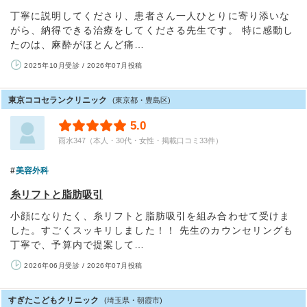
丁寧に説明してくださり、患者さん一人ひとりに寄り添いな
がら、納得できる治療をしてくださる先生です。 特に感動し
たのは、麻酔がほとんど痛…
2025年10月受診 / 2026年07月投稿
東京ココセランクリニック
(東京都・豊島区)
5.0
雨水347（本人・30代・女性・掲載口コミ33件）
美容外科
糸リフトと脂肪吸引
小顔になりたく、糸リフトと脂肪吸引を組み合わせて受けま
した。すごくスッキリしました！！ 先生のカウンセリングも
丁寧で、予算内で提案して…
2026年06月受診 / 2026年07月投稿
すぎたこどもクリニック
(埼玉県・朝霞市)