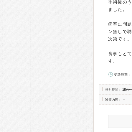
手術後のう
ました。
病室に問題
ン無しで
次第です。
食事もと
す。
受診時期： 
待ち時間：
15分〜
診療内容：
－