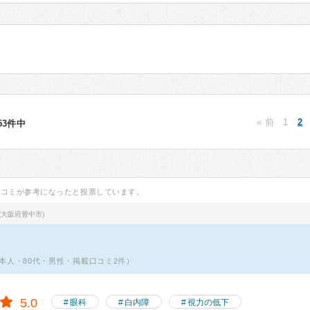
« 前
1
2
253件中
口コミが参考になったと投票しています。
(大阪府豊中市)
本人・80代・男性・掲載口コミ2件）
5.0
眼科
白内障
視力の低下