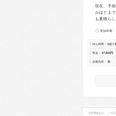
現在、手術
ルほどま
も素晴ら
受診時期： 
待ち時間：
5分〜
料金：
57,600円
診療内容：
目
0人中0人
が、この