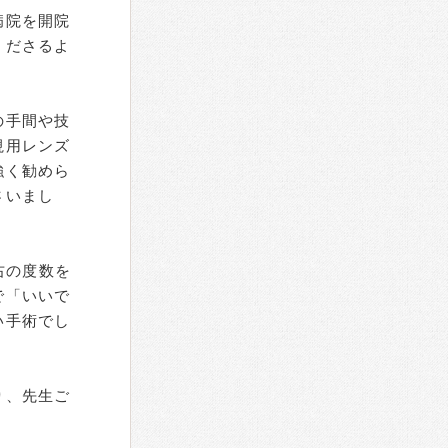
病院を開院
くださるよ
の手間や技
視用レンズ
強く勧めら
さいまし
右の度数を
で「いいで
い手術でし
り、先生ご