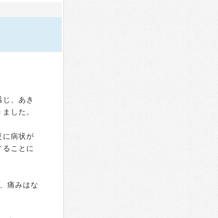
感じ、あき
きました。
更に病状が
することに
、痛みはな