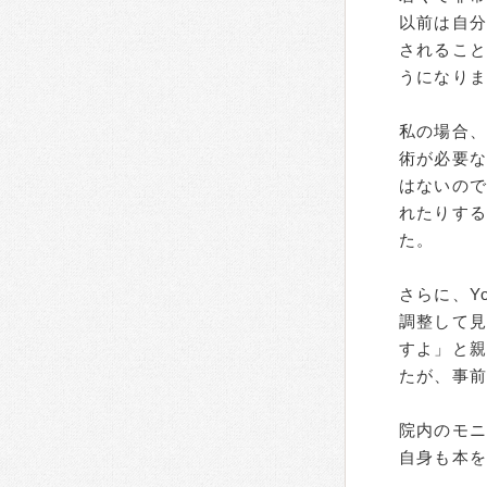
以前は自
されるこ
うになり
私の場合
術が必要
はないの
れたりす
た。
さらに、Y
調整して
すよ」と
たが、事前
院内のモ
自身も本