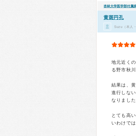
杏林大学医学部付属
黄斑円孔
Suzu（本人
地元近く
る野市秋川
結果は、
進行しな
なりまし
とても高い
いわけで