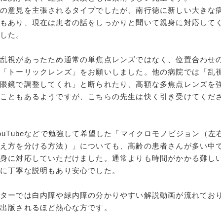
分の意見を主張されるタイプでしたが、南行徳に新しい大きな
ともあり、現在は患者の話をしっかりと聞いて親身に対応して
ました。
、乱視があったため通常の単焦点レンズではなく、位置合わせ
な「トーリックレンズ」をお願いしました。他の病院では「乱
で眼鏡で調整してくれ」と断られたり、高額な多焦点レンズを
ることもあるようですが、こちらの先生は快く引き受けてくだ
ouTubeなどで勉強して希望した「マイクロモノビジョン（左
見え方を分ける方法）」についても、高齢の患者さんが多い中
親身に対応していただけました。通常よりも時間がかかる難し
に丁寧な説明もあり安心でした。
ニターでは白内障や緑内障の分かりやすい解説動画が流れてお
を出版されるほど熱心な方です。