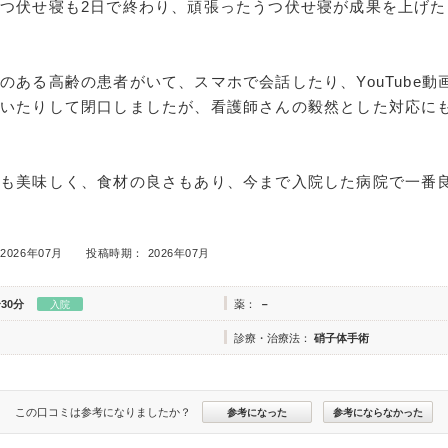
つ伏せ寝も2日で終わり、頑張ったうつ伏せ寝が成果を上げた
のある高齢の患者がいて、スマホで会話したり、YouTube動
聴いたりして閉口しましたが、看護師さんの毅然とした対応に
ても美味しく、食材の良さもあり、今まで入院した病院で一番
2026年07月
投稿時期： 2026年07月
30分
薬：
－
入院
診療・治療法：
硝子体手術
この口コミは参考になりましたか？
参考になった
参考にならなかった