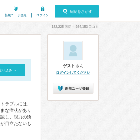
病院をさがす
新規ユーザ登録
ログイン
182,225
病院・
264,153
口コミ
ゲスト
さん
絞り込み »
ログインしてください
新規ユーザ登録
のトラブルには、
ざまな症状があり
確認し、視力の矯
状が目立たないも