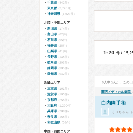
千葉県
(842件)
東京都
(2,728件)
神奈川県
(1,529件)
北陸・中部エリア
新潟県
(174件)
富山県
(62件)
石川県
(95件)
福井県
(28件)
山梨県
(41件)
1-20
件 / 15,
長野県
(145件)
岐阜県
(203件)
静岡県
(395件)
愛知県
(942件)
0人中0人
が、この
近畿エリア
三重県
(161件)
関西メディカル病院
滋賀県
(105件)
京都府
(255件)
白内障手術
大阪府
(1,200件)
兵庫県
(788件)
くりちゃん（
奈良県
(155件)
和歌山県
(59件)
中国・四国エリア