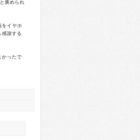
と褒められ
画をイヤホ
も感謝する
良かったで