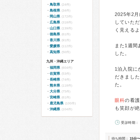
鳥取県
(24件)
島根県
(34件)
2025年
岡山県
(172件)
していた
広島県
(318件)
山口県
(139件)
く見える
徳島県
(61件)
香川県
(91件)
また1週間
愛媛県
(112件)
高知県
(50件)
した。
九州・沖縄エリア
福岡県
(604件)
1泊入院に
佐賀県
(53件)
だきまし
長崎県
(74件)
た。
熊本県
(118件)
大分県
(75件)
宮崎県
(61件)
眼科
の看
鹿児島県
(100件)
も笑顔が
沖縄県
(104件)
受診時期： 
待ち時間：
15分〜