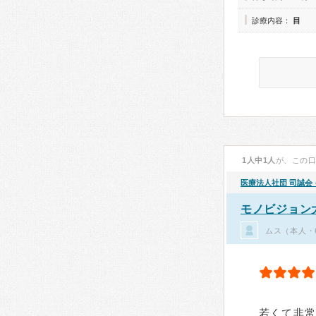
診療内容：
目
1人中1人
が、この
医療法人社団 司誠会
モノビジョン
ムス（本人・
若くて非