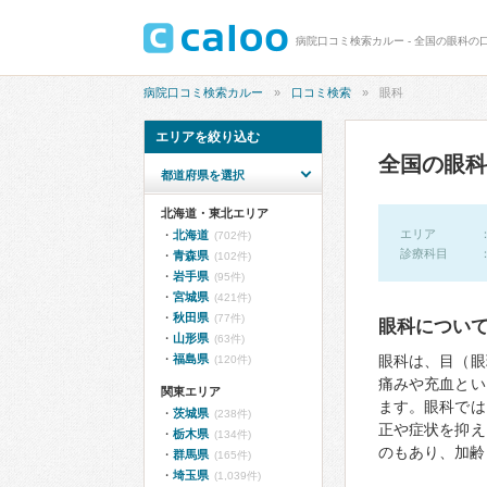
病院口コミ検索カルー - 全国の眼科の口コ
病院口コミ検索カルー
口コミ検索
眼科
エリアを絞り込む
全国の眼科
都道府県を選択
北海道・東北エリア
エリア
北海道
(702件)
診療科目
青森県
(102件)
岩手県
(95件)
宮城県
(421件)
秋田県
(77件)
眼科につい
山形県
(63件)
福島県
眼科は、目（眼
(120件)
痛みや充血とい
関東エリア
ます。眼科では
茨城県
(238件)
正や症状を抑え
栃木県
(134件)
のもあり、加齢
群馬県
(165件)
埼玉県
(1,039件)