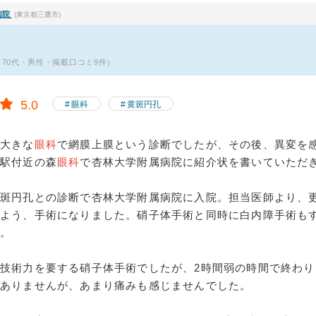
病院
(東京都三鷹市)
・70代・男性・掲載口コミ9件）
5.0
眼科
黄斑円孔
の大きな
眼科
で網膜上膜という診断でしたが、その後、異変を
駅付近の森
眼科
で杏林大学附属病院に紹介状を書いていただ
黄斑円孔との診断で杏林大学附属病院に入院。担当医師より、
いよう、手術になりました。硝子体手術と同時に白内障手術も
た。
技術力を要する硝子体手術でしたが、2時間弱の時間で終わり
はありませんが、あまり痛みも感じませんでした。