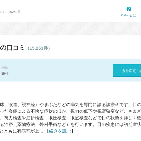
ミ 15253件
Calooとは
の口コミ
（15,253件）
全国
条件変更・
眼科
て
球、涙道、視神経）やまぶたなどの病気を専門に診る診療科です。目
った炎症による不快な症状のほか、視力の低下や視野狭窄など、さま
、視力検査や屈折検査、眼圧検査、眼底検査などで目の状態を詳しく
る治療（薬物療法、外科手術など）を行います。目の疾患には初期症
とともに有病率が上… 【
続きを読む
】