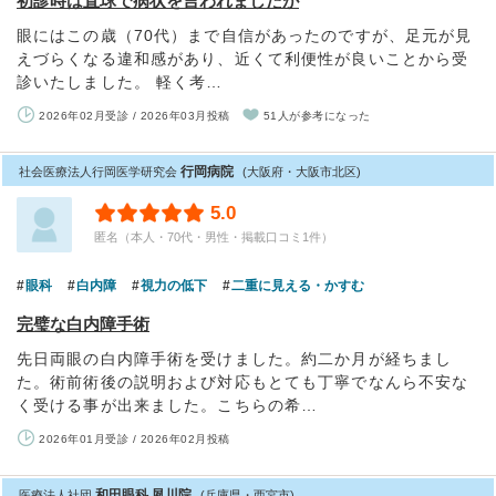
初診時は直球で病状を言われましたが
眼にはこの歳（70代）まで自信があったのですが、足元が見
えづらくなる違和感があり、近くて利便性が良いことから受
診いたしました。 軽く考…
2026年02月受診 / 2026年03月投稿
51人が参考になった
行岡病院
社会医療法人行岡医学研究会
(大阪府・大阪市北区)
5.0
匿名（本人・70代・男性・掲載口コミ1件）
眼科
白内障
視力の低下
二重に見える・かすむ
完璧な白内障手術
先日両眼の白内障手術を受けました。約二か月が経ちまし
た。術前術後の説明および対応もとても丁寧でなんら不安な
く受ける事が出来ました。こちらの希…
2026年01月受診 / 2026年02月投稿
和田眼科 夙川院
医療法人社団
(兵庫県・西宮市)