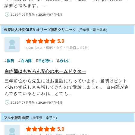
診察と進みます。 …
2026年06月受診 / 2026年07月投稿
医療法人社団OLEA オリーブ眼科クリニック
(千葉県・鎌ケ谷市)
5.0
kazu（本人・60代・女性・掲載口コミ1件）
眼科
白内障
目が赤い
めやに
白内障はもちろん安心のホームドクター
三年前位から先生にはお世話になっています。当初はピント
があわず眩しさも増してきたので受診しました。 白内障が進
んできているといわれ、とても…
2026年07月受診 / 2026年07月投稿
フルヤ眼科医院
(埼玉県・幸手市)
5.0