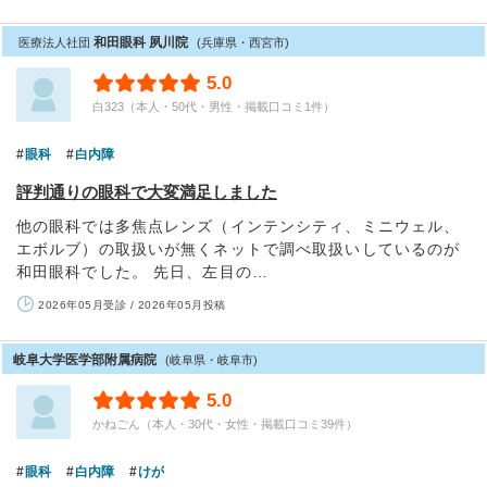
和田眼科 夙川院
医療法人社団
(兵庫県・西宮市)
5.0
白323（本人・50代・男性・掲載口コミ1件）
眼科
白内障
評判通りの眼科で大変満足しました
他の眼科では多焦点レンズ（インテンシティ、ミニウェル、
エボルブ）の取扱いが無くネットで調べ取扱いしているのが
和田眼科でした。 先日、左目の…
2026年05月受診 / 2026年05月投稿
岐阜大学医学部附属病院
(岐阜県・岐阜市)
5.0
かねごん（本人・30代・女性・掲載口コミ39件）
眼科
白内障
けが