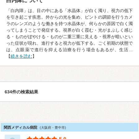
白内障について
「白内障」は、目の中にある「水晶体」が白く濁り、視力の低下
を引き起こす疾患。外からの光を集め、ピントの調節を行うカメ
ラのレンズのような働きを持つ水晶体が、何らかの原因で白く濁
ってしまうことで発症する。視界が白く霞む・光がまぶしく感じ
る・ものがぼやける・ものが二重三重に見える・視界が暗いとい
った症状が現れ、進行すると視力が低下する。ごく初期の状態で
は、点眼薬で進行を抑える治療を行う場合もあるが、生活…
【
続きを読む
】
634件の検索結果
関西メディカル病院
(大阪府・豊中市)