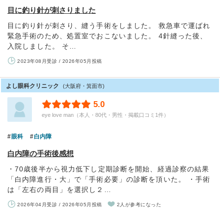
目に釣り針が刺さりました
目に釣り針が刺さり、縫う手術をしました。 救急車で運ばれ
緊急手術のため、処置室でおこないました。 4針縫った後、
入院しました。 そ…
2023年08月受診 / 2026年05月投稿
よし眼科クリニック
(大阪府・箕面市)
5.0
eye love man（本人・80代・男性・掲載口コミ1件）
眼科
白内障
白内障の手術後感想
・70歳後半から視力低下し定期診断を開始、経過診察の結果
「白内障進行・大」で「手術必要」の診断を頂いた。 ・手術
は「左右の両目」を選択し２…
2026年04月受診 / 2026年05月投稿
2人が参考になった