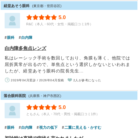
経堂あそう眼科
(東京都・世田谷区)
5.0
R&C（本人・60代・女性・掲載口コミ1件）
眼科
白内障
白内障多焦点レンズ
私はレーシック手術を数回しており、角膜も薄く、他院では
屈折異常が出るので、単焦点という選択しかないといわれま
したが、経堂あそう眼科の院長先生…
2026年04月受診 / 2026年04月投稿
2人が参考になった
落合眼科医院
(兵庫県・神戸市西区)
5.0
ともさん（本人・70代・男性・掲載口コミ1件）
眼科
白内障
視力の低下
二重に見える・かすむ