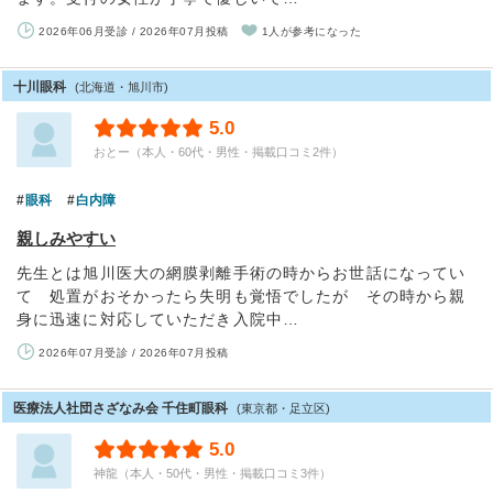
2026年06月受診 / 2026年07月投稿
1人が参考になった
十川眼科
(北海道・旭川市)
5.0
おとー（本人・60代・男性・掲載口コミ2件）
眼科
白内障
親しみやすい
先生とは旭川医大の網膜剥離手術の時からお世話になってい
て 処置がおそかったら失明も覚悟でしたが その時から親
身に迅速に対応していただき入院中…
2026年07月受診 / 2026年07月投稿
医療法人社団さざなみ会 千住町眼科
(東京都・足立区)
5.0
神龍（本人・50代・男性・掲載口コミ3件）