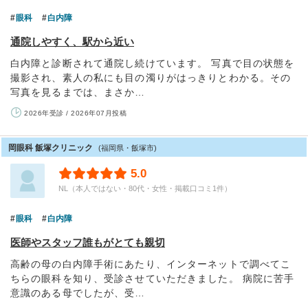
眼科
白内障
通院しやすく、駅から近い
白内障と診断されて通院し続けています。 写真で目の状態を
撮影され、素人の私にも目の濁りがはっきりとわかる。その
写真を見るまでは、まさか…
2026年受診 / 2026年07月投稿
岡眼科 飯塚クリニック
(福岡県・飯塚市)
5.0
NL（本人ではない・80代・女性・掲載口コミ1件）
眼科
白内障
医師やスタッフ誰もがとても親切
高齢の母の白内障手術にあたり、インターネットで調べてこ
ちらの眼科を知り、受診させていただきました。 病院に苦手
意識のある母でしたが、受…