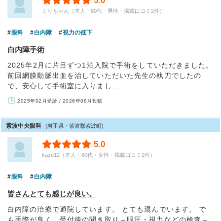
5.0
くりちゃん（本人・80代・男性・掲載口コミ2件）
眼科
白内障
視力の低下
白内障手術
2025年2月に片目ずつ1泊入院で手術をしていただきました。
前回網膜動脈出血を治していただいた先生の執刀でしたの
で、安心して手術室に入りまし…
2025年02月受診 / 2026年08月投稿
紫波中央眼科
(岩手県・紫波郡紫波町)
5.0
kaze12（本人・60代・女性・掲載口コミ2件）
眼科
白内障
皆さんとても感じが良い。
白内障の治療で通院しています。 とても混んでいます。 で
も手際が良く、受付後の聞き取り→眼圧・視力などの検査→