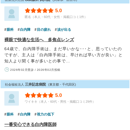
5.0
匿名（本人・60代・女性・掲載口コミ1件）
眼科
白内障
目の疲れ
涙が出る
裸眼で快適な生活へ 多焦点レンズ
64歳で、白内障手術は、まだ早いかな･･･と、思っていたの
ですが、主人は「白内障手術は、早ければ早い方が良い」と
知人より聞く事が多いとの事で…
2026年02月受診 / 2026年02月投稿
三井記念病院
社会福祉法人
(東京都・千代田区)
5.0
ワイキキ（本人・60代・男性・掲載口コミ29件）
眼科
白内障
視力の低下
一番安心できる白内障医師