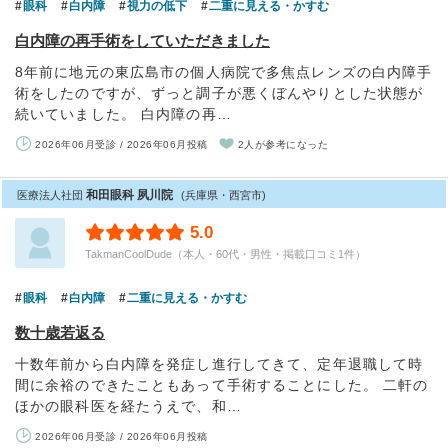
眼科
白内障
視力の低下
二重に見える・かすむ
白内障の再手術をしていただきました
8年前に地元の東広島市の個人病院で多焦点レンズの白内障手
術をしたのですが、ずっと調子が悪くぼんやりとした状態が
続いていました。 白内障の再…
2026年06月受診 / 2026年06月投稿
2人が参考になった
和田眼科 夙川院
医療法人社団
(兵庫県・西宮市)
5.0
TakmanCoolDude（本人・60代・男性・掲載口コミ1件）
眼科
白内障
二重に見える・かすむ
数十歳若返る
十数年前から白内障を発症し進行してきて、定年退職して時
間に余裕のできたこともあって手術することにした。 二軒の
ほかの眼科医を経たうえで、和…
2026年06月受診 / 2026年06月投稿