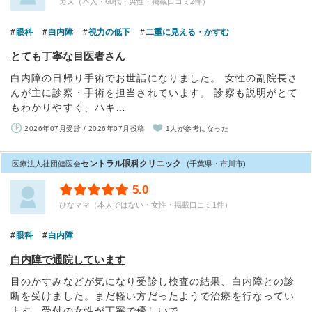
カズ（本人・60代・男性・掲載口コミ2件）
眼科
白内障
視力の低下
二重に見える・かすむ
とても丁寧な目医者さん
白内障の日帰り手術でお世話になりました。 女性の副院長さ
んが主に診察・手術を担当されています。 診察も説明がとて
もわかりやすく、ハキ…
2026年07月受診 / 2026年07月投稿
1人が参考になった
セントラル眼科クリニック
医療法人社団健医会
(千葉県・市川市)
5.0
ひなママ（本人ではない・女性・掲載口コミ1件）
眼科
白内障
白内障で通院しています
目のかすみなどが気になり受診し検査の結果、白内障との診
断を受けました。まだ軽い方だったようで治療を行なってい
ます。受付の女性が丁寧で優しいで…