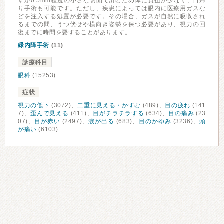
ずか0.5mm程度の小さな切開で済むため体に負担が少なく、日帰
り手術も可能です。ただし、疾患によっては眼内に医療用ガスな
どを注入する処置が必要です。その場合、ガスが自然に吸収され
るまでの間、うつ伏せや横向き姿勢を保つ必要があり、視力の回
復までに時間を要することがあります。
緑内障手術
(11)
診療科目
眼科
(15253)
症状
視力の低下
(3072)、
二重に見える・かすむ
(489)、
目の疲れ
(141
7)、
歪んで見える
(411)、
目がチラチラする
(634)、
目の痛み
(23
07)、
目が赤い
(2497)、
涙が出る
(683)、
目のかゆみ
(3236)、
頭
が痛い
(6103)