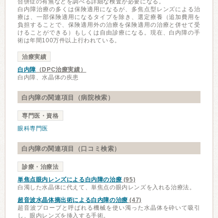
合併症の有無などを調べる詳細な検査が必要になる。
白内障治療の多くは保険適用になるが、多焦点型レンズによる治
療は、一部保険適用になるタイプを除き、選定療養（追加費用を
負担することで、保険適用外の治療を保険適用の治療と併せて受
けることができる）もしくは自由診療になる。現在、白内障の手
術は年間100万件以上行われている。
治療実績
白内障
（DPC治療実績）
白内障、水晶体の疾患
白内障の関連項目（病院検索）
専門医・資格
眼科専門医
白内障の関連項目（口コミ検索）
診療・治療法
単焦点眼内レンズによる白内障の治療
(95)
白濁した水晶体に代えて、単焦点の眼内レンズを入れる治療法。
超音波水晶体摘出術による白内障の治療
(47)
超音波プローブと呼ばれる機械を使い濁った水晶体を砕いて吸引
し、眼内レンズを挿入する手術。