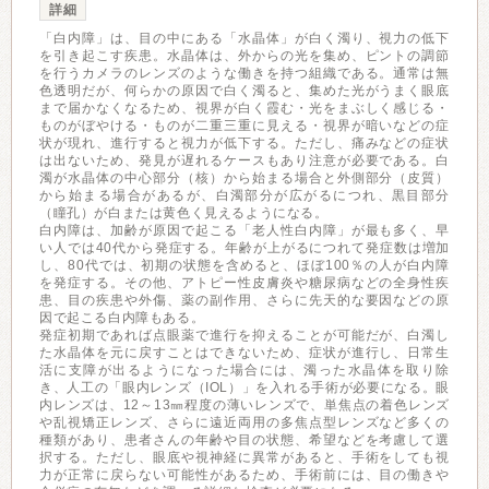
詳細
「白内障」は、目の中にある「水晶体」が白く濁り、視力の低下
を引き起こす疾患。水晶体は、外からの光を集め、ピントの調節
を行うカメラのレンズのような働きを持つ組織である。通常は無
色透明だが、何らかの原因で白く濁ると、集めた光がうまく眼底
まで届かなくなるため、視界が白く霞む・光をまぶしく感じる・
ものがぼやける・ものが二重三重に見える・視界が暗いなどの症
状が現れ、進行すると視力が低下する。ただし、痛みなどの症状
は出ないため、発見が遅れるケースもあり注意が必要である。白
濁が水晶体の中心部分（核）から始まる場合と外側部分（皮質）
から始まる場合があるが、白濁部分が広がるにつれ、黒目部分
（瞳孔）が白または黄色く見えるようになる。
白内障は、加齢が原因で起こる「老人性白内障」が最も多く、早
い人では40代から発症する。年齢が上がるにつれて発症数は増加
し、80代では、初期の状態を含めると、ほぼ100％の人が白内障
を発症する。その他、アトピー性皮膚炎や糖尿病などの全身性疾
患、目の疾患や外傷、薬の副作用、さらに先天的な要因などの原
因で起こる白内障もある。
発症初期であれば点眼薬で進行を抑えることが可能だが、白濁し
た水晶体を元に戻すことはできないため、症状が進行し、日常生
活に支障が出るようになった場合には、濁った水晶体を取り除
き、人工の「眼内レンズ（IOL）」を入れる手術が必要になる。眼
内レンズは、12～13㎜程度の薄いレンズで、単焦点の着色レンズ
や乱視矯正レンズ、さらに遠近両用の多焦点型レンズなど多くの
種類があり、患者さんの年齢や目の状態、希望などを考慮して選
択する。ただし、眼底や視神経に異常があると、手術をしても視
力が正常に戻らない可能性があるため、手術前には、目の働きや