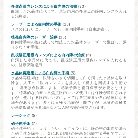
多焦点眼内レンズによる白内障の治療
(33)
白濁した水晶体に代えて、遠近両用の多焦点の眼内レンズを入れ
る治療法。
レーザーによる白内障の手術
(13)
メスの代わりにレーザーで行う白内障手術（自由診療）。
後発白内障のレーザー治療
(13)
白内障手術の際に残って増殖した水晶体をレーザーで飛ばし、濁
りをなくす手術。
乱視矯正用眼内レンズによる白内障の治療
(6)
白濁した水晶体に代えて、乱視矯正用の眼内レンズを入れるも
の。健康保険適用
水晶体再建術による白内障の手術
(5)
水晶体再建術は、眼球を小さく切開して白く濁った水晶体を取り
除き、人工の「眼内レンズ」を挿入して視力を回復する手術で
す。術後は点眼薬による、感染予防と傷口保護が必要となりま
す。標準的な治療（単焦点眼内レンズ使用）は保険が適用されま
すが、使用する眼内レンズによっては選定療養や自由診療になる
場合があります。多くは日帰り治療が可能ですが、単身の高齢者
や基礎疾患がある場合などは入院治療が推奨されます。
レーシック
(5)
硝子体手術
(7)
硝子体手術（しょうしたいしゅじゅつ）は、眼の中の出血や濁っ
た硝子体を除去し、奥にある網膜の疾患を治療する手術です。わ