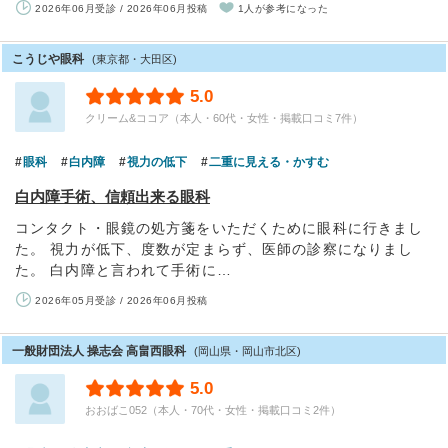
2026年06月受診 / 2026年06月投稿
1人が参考になった
こうじや眼科
(東京都・大田区)
5.0
クリーム&ココア（本人・60代・女性・掲載口コミ7件）
眼科
白内障
視力の低下
二重に見える・かすむ
白内障手術、信頼出来る眼科
コンタクト・眼鏡の処方箋をいただくために眼科に行きまし
た。 視力が低下、度数が定まらず、医師の診察になりまし
た。 白内障と言われて手術に…
2026年05月受診 / 2026年06月投稿
一般財団法人 操志会 高畠西眼科
(岡山県・岡山市北区)
5.0
おおばこ052（本人・70代・女性・掲載口コミ2件）