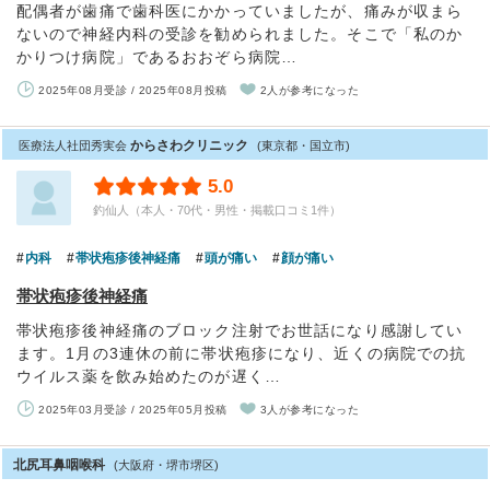
配偶者が歯痛で歯科医にかかっていましたが、痛みが収まら
ないので神経内科の受診を勧められました。そこで「私のか
かりつけ病院」であるおおぞら病院…
2025年08月受診 / 2025年08月投稿
2人が参考になった
からさわクリニック
医療法人社団秀実会
(東京都・国立市)
5.0
釣仙人（本人・70代・男性・掲載口コミ1件）
内科
帯状疱疹後神経痛
頭が痛い
顔が痛い
帯状疱疹後神経痛
帯状疱疹後神経痛のブロック注射でお世話になり感謝してい
ます。1月の3連休の前に帯状疱疹になり、近くの病院での抗
ウイルス薬を飲み始めたのが遅く…
2025年03月受診 / 2025年05月投稿
3人が参考になった
北尻耳鼻咽喉科
(大阪府・堺市堺区)