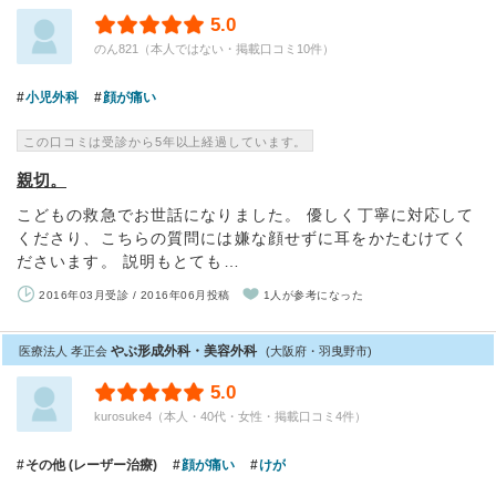
5.0
のん821（本人ではない・掲載口コミ10件）
小児外科
顔が痛い
この口コミは受診から5年以上経過しています。
親切。
こどもの救急でお世話になりました。 優しく丁寧に対応して
くださり、こちらの質問には嫌な顔せずに耳をかたむけてく
ださいます。 説明もとても…
2016年03月受診 / 2016年06月投稿
1人が参考になった
やぶ形成外科・美容外科
医療法人 孝正会
(大阪府・羽曳野市)
5.0
kurosuke4（本人・40代・女性・掲載口コミ4件）
その他 (レーザー治療)
顔が痛い
けが