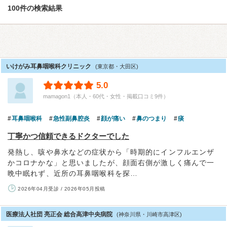
100件の検索結果
いけがみ耳鼻咽喉科クリニック
(東京都・大田区)
5.0
mamagon1（本人・60代・女性・掲載口コミ9件）
耳鼻咽喉科
急性副鼻腔炎
顔が痛い
鼻のつまり
痰
丁寧かつ信頼できるドクターでした
発熱し、咳や鼻水などの症状から「時期的にインフルエンザ
かコロナかな」と思いましたが、顔面右側が激しく痛んで一
晩中眠れず、近所の耳鼻咽喉科を探…
2026年04月受診 / 2026年05月投稿
医療法人社団 亮正会 総合高津中央病院
(神奈川県・川崎市高津区)