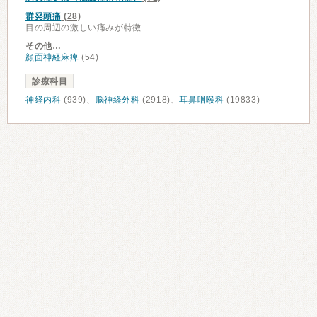
群発頭痛
(28)
目の周辺の激しい痛みが特徴
その他…
顔面神経麻痺
(54)
診療科目
神経内科
(939)、
脳神経外科
(2918)、
耳鼻咽喉科
(19833)