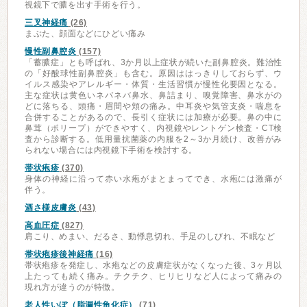
視鏡下で膿を出す手術を行う。
三叉神経痛
(26)
まぶた、顔面などにひどい痛み
慢性副鼻腔炎
(157)
「蓄膿症」とも呼ばれ、3か月以上症状が続いた副鼻腔炎。難治性
の「好酸球性副鼻腔炎」も含む。原因ははっきりしておらず、ウ
イルス感染やアレルギー・体質・生活習慣が慢性化要因となる。
主な症状は黄色いネバネバ鼻水、鼻詰まり、嗅覚障害、鼻水がの
どに落ちる、頭痛・眉間や頬の痛み。中耳炎や気管支炎・喘息を
合併することがあるので、長引く症状には加療が必要。鼻の中に
鼻茸（ポリープ）ができやすく、内視鏡やレントゲン検査・CT検
査から診断する。低用量抗菌薬の内服を2～3か月続け、改善がみ
られない場合には内視鏡下手術を検討する。
帯状疱疹
(370)
身体の神経に沿って赤い水疱がまとまってでき、水疱には激痛が
伴う。
酒さ様皮膚炎
(43)
高血圧症
(827)
肩こり、めまい、だるさ、動悸息切れ、手足のしびれ、不眠など
帯状疱疹後神経痛
(16)
帯状疱疹を発症し、水疱などの皮膚症状がなくなった後、3ヶ月以
上たっても続く痛み。チクチク、ヒリヒリなど人によって痛みの
現れ方が違うのが特徴。
老人性いぼ（脂漏性角化症）
(71)