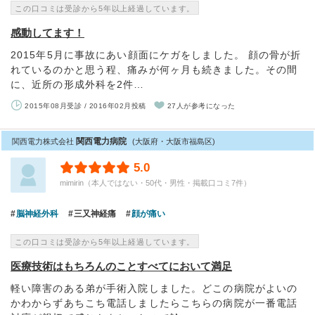
この口コミは受診から5年以上経過しています。
感動してます！
2015年5月に事故にあい顔面にケガをしました。 顔の骨が折
れているのかと思う程、痛みが何ヶ月も続きました。その間
に、近所の形成外科を2件…
2015年08月受診 / 2016年02月投稿
27人が参考になった
関西電力病院
関西電力株式会社
(大阪府・大阪市福島区)
5.0
mimirin（本人ではない・50代・男性・掲載口コミ7件）
脳神経外科
三又神経痛
顔が痛い
この口コミは受診から5年以上経過しています。
医療技術はもちろんのことすべてにおいて満足
軽い障害のある弟が手術入院しました。どこの病院がよいの
かわからずあちこち電話しましたらこちらの病院が一番電話