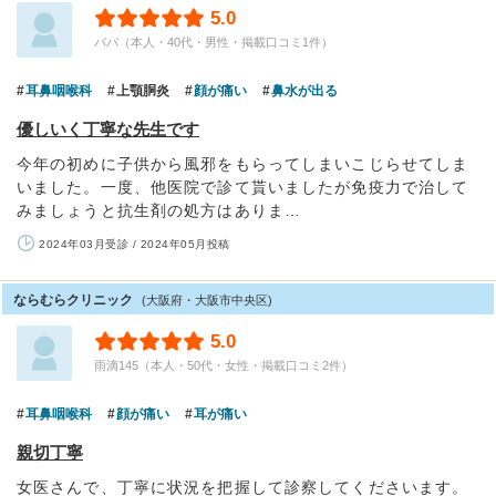
5.0
パパ（本人・40代・男性・掲載口コミ1件）
耳鼻咽喉科
上顎胴炎
顔が痛い
鼻水が出る
優しいく丁寧な先生です
今年の初めに子供から風邪をもらってしまいこじらせてしま
いました。一度、他医院で診て貰いましたが免疫力で治して
みましょうと抗生剤の処方はありま…
2024年03月受診 / 2024年05月投稿
ならむらクリニック
(大阪府・大阪市中央区)
5.0
雨滴145（本人・50代・女性・掲載口コミ2件）
耳鼻咽喉科
顔が痛い
耳が痛い
親切丁寧
女医さんで、丁寧に状況を把握して診察してくださいます。