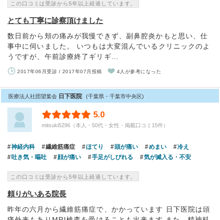
この口コミは受診から5年以上経過しています。
とても丁寧に診察頂けました
数日前から頬の痛みが我慢できず、副鼻腔炎かもと思い、仕
事中に伺いました。 いつもは大変混んでいるクリニックのよ
うですが、午前診療終了ギリギ…
2017年06月受診 / 2017年07月投稿
4人が参考になった
日下医院
医療法人社団望葉会
(千葉県・千葉市中央区)
5.0
mitsuki5296（本人・50代・女性・掲載口コミ15件）
神経内科
繊維筋痛症
ほてり
頭が痛い
めまい
冷え
吐き気・嘔吐
顔が痛い
手足がしびれる
気が滅入る・不安
この口コミは受診から5年以上経過しています。
頼りがいある院長
昨年の六月から繊維筋痛症で、かかっています 日下医院は頭
痛外来もありMRI検査を受けることも出来ます また、精神科