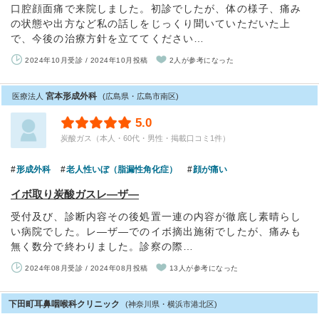
口腔顔面痛で来院しました。初診でしたが、体の様子、痛み
の状態や出方など私の話しをじっくり聞いていただいた上
で、今後の治療方針を立ててください…
2024年10月受診 / 2024年10月投稿
2人が参考になった
宮本形成外科
医療法人
(広島県・広島市南区)
5.0
炭酸ガス（本人・60代・男性・掲載口コミ1件）
形成外科
老人性いぼ（脂漏性角化症）
顔が痛い
イボ取り炭酸ガスレ―ザ―
受付及び、診断内容その後処置一連の内容が徹底し素晴らし
い病院でした。レ―ザ―でのイボ摘出施術でしたが、痛みも
無く数分で終わりました。診察の際…
2024年08月受診 / 2024年08月投稿
13人が参考になった
下田町耳鼻咽喉科クリニック
(神奈川県・横浜市港北区)