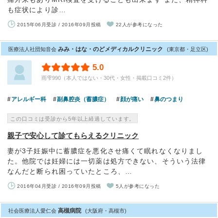
も症状により診…
2015年06月受診 / 2016年09月投稿
22人が参考になった
みみ・はな・のどメディカルクリニック
医療法人社団知音会
(東京都・足立区)
5.0
雨雫990（本人ではない・30代・女性・掲載口コミ2件）
アレルギー科
副鼻腔炎（蓄膿症）
顔が痛い
鼻のつまり
この口コミは受診から5年以上経過しています。
親子で安心して診てもらえるクリニック
妻が3子妊娠中に蓄膿症を悪化させ痛くて眠れなくなりまし
た。他院では妊婦には一切薬は処方できない、そういう法律
なんだと断られ困っていたところ、…
2016年04月受診 / 2016年09月投稿
5人が参考になった
高槻病院
社会医療法人愛仁会
(大阪府・高槻市)