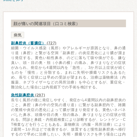
顔が痛いの関連項目（口コミ検索）
病気
副鼻腔炎（蓄膿症）
(727)
細菌・ウイルス感染（風邪）やアレルギーが原因となり、鼻の通
り道（鼻腔）と繋がる空洞「副鼻腔」の炎症悪化により膿が溜ま
り発症する。黄色い粘性鼻水、のどに落ちて咳や痰がでる、嫌な
臭い、頭・目の奥・頬（小鼻の横）の痛み、鼻づまりなどの症状
がみられ、発症から4週間以内を「急性」、3か月以上症状が続く
ものを「慢性」と分類する。まれに失明や腫瘍リスクもあるた
め、長引く症状には早めの受診が望まれる。治療は薬物療法（内
服薬、ネブライザーなどの局所治療）を中心とするが、重症化・
難治化した場合には内視鏡下での手術を検討する。
急性副鼻腔炎
(297)
長引く風邪の後に発症しやすく、発症から4週間以内の副鼻腔炎の
こと。鼻腔（鼻の中の空気の通り道）に繋がる副鼻腔内で、雑菌
の繁殖や炎症の悪化によって膿が溜まり発症する。黄色いネバネ
バした鼻水、頭痛や目の奥・頬の痛み、鼻づまりなどの症状が現
れる。問診と鼻鏡・内視鏡検査により診断するが、レントゲン・C
T検査などを行うこともある。薬物療法（内服・局所治療）により
2週間～1か月ほどで改善するが、放置すると慢性副鼻腔炎へ移行
するので早めに治療したい。失明・腫瘍リスクを伴う場合には内