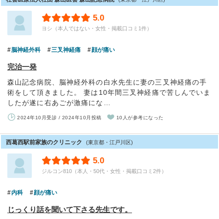
5.0
ヨシ（本人ではない・女性・掲載口コミ1件）
脳神経外科
三叉神経痛
顔が痛い
完治一発
森山記念病院、脳神経外科の白水先生に妻の三叉神経痛の手
術をして頂きました。 妻は10年間三叉神経痛で苦しんでいま
したが遂に右あごが激痛にな…
2024年10月受診 / 2024年10月投稿
10人が参考になった
西葛西駅前家族のクリニック
(東京都・江戸川区)
5.0
ジルコン810（本人・50代・女性・掲載口コミ2件）
内科
顔が痛い
じっくり話を聞いて下さる先生です。