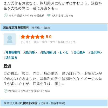
また受付も無駄なく、調剤薬局に行かずにすむよう、診察料
金を支払の際に一緒にお薬をも…
2023年受診 / 2023年10月投稿
2人が参考になった
川越江原耳鼻咽喉科
(埼玉県・川越市)
5.0
まりりん（本人・40代・女性・掲載口コミ1件）
耳鼻咽喉科
顔が痛い
顔が腫れる・むくむ
目の痛み
目が赤い
涙が出る
親切
目の痛み、涙目、赤目、頬の痛み、頬の腫れで、上顎ガンが
心配なのできました。耳鼻科の先生は威圧的なイメージの先
生が多いですが、江原先生は、優し…
2023年10月受診 / 2023年10月投稿
札幌道都病院
医療法人社団
(北海道・札幌市東区)