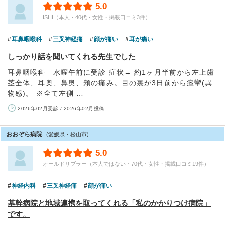
5.0
ISHI（本人・40代・女性・掲載口コミ3件）
耳鼻咽喉科
三叉神経痛
顔が痛い
耳が痛い
しっかり話を聞いてくれる先生でした
耳鼻咽喉科 水曜午前に受診 症状→ 約1ヶ月半前から左上歯
茎全体、耳奥、鼻奥、頬の痛み。目の裏が3日前から痙攣(異
物感)。 ※全て左側 …
2026年02月受診 / 2026年02月投稿
おおぞら病院
(愛媛県・松山市)
5.0
オールドリブラー（本人ではない・70代・女性・掲載口コミ19件）
神経内科
三叉神経痛
顔が痛い
基幹病院と地域連携を取ってくれる「私のかかりつけ病院」
です。