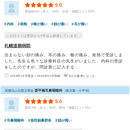
5.0
望遠鏡944（本人・50代・女性・掲載口コミ25件）
内科
発熱
喉が痛い
顔が痛い
耳が痛い
この口コミは受診から5年以上経過しています。
札幌道都病院
治まらない顔の痛み、耳の痛み、喉の痛み、発熱で受診しま
した。先生も色々な診療科目の先生がいました。内科の受診
をしたのですが、問診票に記入する…
2018年10月受診 / 2020年01月投稿
8人が参考になった
喜平橋耳鼻咽喉科
医療法人社団玉翠会
(東京都・小平市)
5.0
露草788（本人・40代・男性・掲載口コミ1件）
耳鼻咽喉科
急性副鼻腔炎
顔が痛い