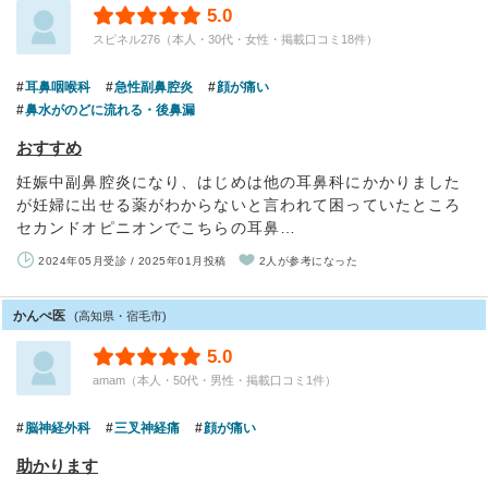
5.0
スピネル276（本人・30代・女性・掲載口コミ18件）
耳鼻咽喉科
急性副鼻腔炎
顔が痛い
鼻水がのどに流れる・後鼻漏
おすすめ
妊娠中副鼻腔炎になり、はじめは他の耳鼻科にかかりました
が妊婦に出せる薬がわからないと言われて困っていたところ
セカンドオピニオンでこちらの耳鼻…
2024年05月受診 / 2025年01月投稿
2人が参考になった
かんぺ医
(高知県・宿毛市)
5.0
amam（本人・50代・男性・掲載口コミ1件）
脳神経外科
三叉神経痛
顔が痛い
助かります