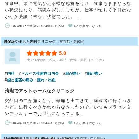
食事中、頭に電気が走る様な感覚をうけ、食事もままならな
い状況になり、病院を探しましたが、仕事が忙しく平日はな
かなか受診出来ない状態でした。 …
2024年12月受診 / 2024年12月投稿
4人が参考になった
神楽坂やまもと内科クリニック
(東京都・新宿区)
5.0
NekoTakeda（本人・40代・女性・掲載口コミ1件）
内科
ヘルペス性歯肉口内炎
頭が痛い
顔が痛い
歯と歯茎の痛み・腫れ・出血
清潔でアットホームなクリニック
突然口の中が痛くなり、頭痛も出てきて、歯医者に行くべき
かどこに行くべきかわからなかったので、いつもプラセンタ
やアレルギーでお世話になっている…
2024年10月受診 / 2024年10月投稿
1人が参考になった
社会医療法人社団 森山医会 森山記念病院
(東京都・江戸川区)