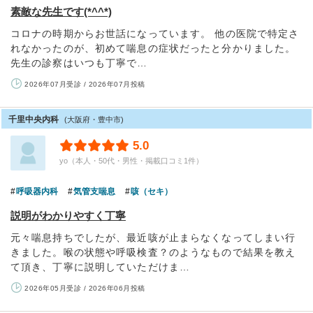
素敵な先生です(*^^*)
コロナの時期からお世話になっています。 他の医院で特定さ
れなかったのが、初めて喘息の症状だったと分かりました。
先生の診察はいつも丁寧で…
2026年07月受診 / 2026年07月投稿
千里中央内科
(大阪府・豊中市)
5.0
yo（本人・50代・男性・掲載口コミ1件）
呼吸器内科
気管支喘息
咳（セキ）
説明がわかりやすく丁寧
元々喘息持ちでしたが、最近咳が止まらなくなってしまい行
きました。喉の状態や呼吸検査？のようなもので結果を教え
て頂き、丁寧に説明していただけま…
2026年05月受診 / 2026年06月投稿