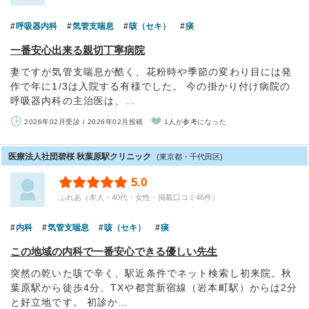
呼吸器内科
気管支喘息
咳（セキ）
痰
一番安心出来る親切丁寧病院
妻ですが気管支喘息が酷く、花粉時や季節の変わり目には発
作で年に1/3は入院する有様でした。 今の掛かり付け病院の
呼吸器内科の主治医は、…
2026年02月受診 / 2026年02月投稿
1人が参考になった
医療法人社団碧桜 秋葉原駅クリニック
(東京都・千代田区)
5.0
ふれあ（本人・40代・女性・掲載口コミ46件）
内科
気管支喘息
咳（セキ）
痰
この地域の内科で一番安心できる優しい先生
突然の乾いた咳で辛く、駅近条件でネット検索し初来院。秋
葉原駅から徒歩4分、TXや都営新宿線（岩本町駅）からは2分
と好立地です。 初診か…