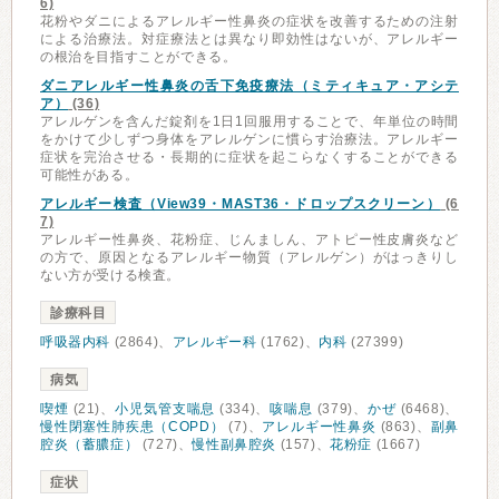
6)
花粉やダニによるアレルギー性鼻炎の症状を改善するための注射
による治療法。対症療法とは異なり即効性はないが、アレルギー
の根治を目指すことができる。
ダニアレルギー性鼻炎の舌下免疫療法（ミティキュア・アシテ
ア）
(36)
アレルゲンを含んだ錠剤を1日1回服用することで、年単位の時間
をかけて少しずつ身体をアレルゲンに慣らす治療法。アレルギー
症状を完治させる・長期的に症状を起こらなくすることができる
可能性がある。
アレルギー検査（View39・MAST36・ドロップスクリーン）
(6
7)
アレルギー性鼻炎、花粉症、じんましん、アトピー性皮膚炎など
の方で、原因となるアレルギー物質（アレルゲン）がはっきりし
ない方が受ける検査。
診療科目
呼吸器内科
(2864)、
アレルギー科
(1762)、
内科
(27399)
病気
喫煙
(21)、
小児気管支喘息
(334)、
咳喘息
(379)、
かぜ
(6468)、
慢性閉塞性肺疾患（COPD）
(7)、
アレルギー性鼻炎
(863)、
副鼻
腔炎（蓄膿症）
(727)、
慢性副鼻腔炎
(157)、
花粉症
(1667)
症状