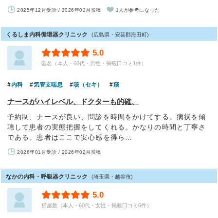
2025年12月受診 / 2026年02月投稿
1人が参考になった
くるしま内科循環器クリニック
(広島県・安芸郡海田町)
5.0
匿名（本人・60代・男性・掲載口コミ1件）
内科
気管支喘息
咳（セキ）
痰
ナースがハイレベル、ドクターも的確、
予約制、ナースが良い、問診を時間をかけてする。病状を傾
聴して患者の実態把握をしてくれる。かなりの時間と丁寧さ
である。患者はここで安心感を得ら…
2026年01月受診 / 2026年02月投稿
なかの内科・呼吸器クリニック
(埼玉県・越谷市)
5.0
猫屋敷（本人・60代・女性・掲載口コミ6件）