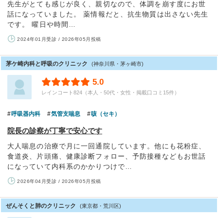
先生がとても感じが良く、親切なので、体調を崩す度にお世
話になっていました。 薬情報だと、抗生物質は出さない先生
です。 曜日や時間…
2024年01月受診 / 2026年05月投稿
茅ケ崎内科と呼吸のクリニック
(神奈川県・茅ヶ崎市)
5.0
レインコート824（本人・50代・女性・掲載口コミ15件）
呼吸器内科
気管支喘息
咳（セキ）
院長の診察が丁寧で安心です
大人喘息の治療で月に一回通院しています。他にも花粉症、
食道炎、片頭痛、健康診断フォロー、予防接種などもお世話
になっていて内科系のかかりつけで…
2026年04月受診 / 2026年05月投稿
ぜんそくと肺のクリニック
(東京都・荒川区)