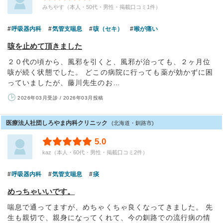
みちやす（本人・50代・男性・掲載口コミ1件）
呼吸器内科
気管支喘息
咳（セキ）
喉が痛い
咳を止めて頂きました
２０代の頃から、風邪を引くと、風邪が治っても、２ヶ月位
咳が続く状態でした。 どこの病院に行っても薬が効かずに困
っていましたが、藤川先生のお…
2026年03月受診 / 2026年03月投稿
医療法人社団しろやま内科クリニック
(北海道・釧路市)
5.0
kaz（本人・60代・男性・掲載口コミ2件）
呼吸器内科
気管支喘息
痰
めっちゃいいです。
喘息で通ってますが、めちゃくちゃ良くなってきました。 先
生も親切で、親身になってくれて、今の釧路での流行病の情