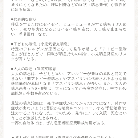
通りにくくなるため、呼吸困難などの症状（喘息発作）が慢性的
に出る病気。
■代表的な症状
呼吸をするたびにゼイゼイ、ヒューヒュー音がする喘鳴（ぜんめ
い）、夜や朝方になるとゼイゼイ咳き込む、カラ咳が止まらな
い、呼吸困難 など。
■子どもの喘息（小児気管支喘息）
特定のアレルゲンが原因となって発作が起こる「アトピー型喘
息」がほとんどで、両親が喘息持ちの場合、小児喘息発症のリス
クが高くなる。
■大人の喘息（気管支喘息）
大人の喘息は、子どもと違い、アレルギーが発症の原因と特定で
きない「非アトピー型喘息」やアスピリンに代表されるような解
熱鎮痛剤が原因となる「アスピリン喘息」が多い。また、大人の
喘息患者うち6～8割は、大人になってから突然発症し、中でも40
歳以降が半数を占めている。
最近の喘息治療は、発作や症状が出てからだけではなく、発作や
症状が出ないように普段から喘息をコントロールする”予防治療”に
注力するようになった。そのため、発作によって入院・死亡とい
うことが激減したとされる。
一部の自治体では、ぜん息患者医療費助成制度がある。
▼成人ぜん息の基礎知識（環境再生保全機構ウェブサイト）