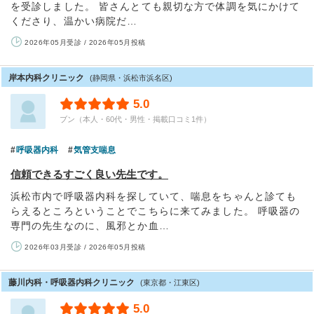
を受診しました。 皆さんとても親切な方で体調を気にかけて
くださり、温かい病院だ…
2026年05月受診 / 2026年05月投稿
岸本内科クリニック
(静岡県・浜松市浜名区)
5.0
ブン（本人・60代・男性・掲載口コミ1件）
呼吸器内科
気管支喘息
信頼できるすごく良い先生です。
浜松市内で呼吸器内科を探していて、喘息をちゃんと診ても
らえるところということでこちらに来てみました。 呼吸器の
専門の先生なのに、風邪とか血…
2026年03月受診 / 2026年05月投稿
藤川内科・呼吸器内科クリニック
(東京都・江東区)
5.0