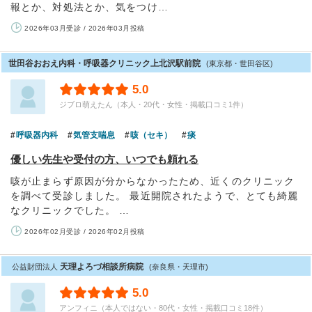
報とか、対処法とか、気をつけ…
2026年03月受診 / 2026年03月投稿
世田谷おおえ内科・呼吸器クリニック上北沢駅前院
(東京都・世田谷区)
5.0
ジブロ萌えたん（本人・20代・女性・掲載口コミ1件）
呼吸器内科
気管支喘息
咳（セキ）
痰
優しい先生や受付の方、いつでも頼れる
咳が止まらず原因が分からなかったため、近くのクリニック
を調べて受診しました。 最近開院されたようで、とても綺麗
なクリニックでした。 …
2026年02月受診 / 2026年02月投稿
天理よろづ相談所病院
公益財団法人
(奈良県・天理市)
5.0
アンフィニ（本人ではない・80代・女性・掲載口コミ18件）