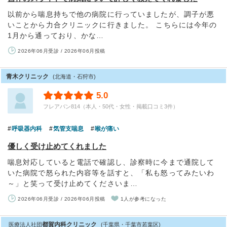
以前から喘息持ちで他の病院に行っていましたが、調子が悪
いことから力合クリニックに行きました。 こちらには今年の
1月から通っており、かな…
2026年06月受診 / 2026年06月投稿
青木クリニック
(北海道・石狩市)
5.0
フレアバン814（本人・50代・女性・掲載口コミ3件）
呼吸器内科
気管支喘息
喉が痛い
優しく受け止めてくれました
喘息対応していると電話で確認し、診察時に今まで通院して
いた病院で怒られた内容等を話すと、「私も怒ってみたいわ
～」と笑って受け止めてくださいま…
2026年06月受診 / 2026年06月投稿
1人が参考になった
都賀内科クリニック
医療法人社団
(千葉県・千葉市若葉区)