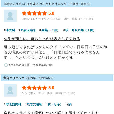
あんべこどもクリニック
医療法人社団ふたば会
(千葉県・印西市)
5.0
Sherly（本人ではない・3〜5歳・男性・掲載口コミ11件）
小児科
気管支喘息
発熱（子供）
咳・呼吸困難（子供）
先生が優しい、薬もしっかり処方してくれる
引っ越してきたばっかりのタイミングで、日曜日に子供の気
管支喘息の発作が悪化し、「日曜日診てくれる病院なん
て…」と思いつつ、遠いけどとにかく連…
2026年06月受診 / 2026年06月投稿
力合クリニック
(熊本県・熊本市南区)
5.0
なる（本人・30代・男性・掲載口コミ1件）
呼吸器内科
気管支喘息
咳（セキ）
痰
自作のスライドで病気について詳しく教えてくれました