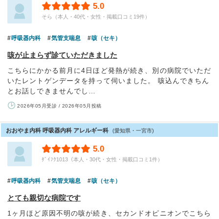
5.0
そら（本人・40代・女性・掲載口コミ19件）
呼吸器内科
気管支喘息
咳（セキ）
咳が止まらず診ていただきました
こちらにかかる前月に4日ほど発熱が続き、別の病院でいただ
いたレントゲンデータを持って伺いました。 咳込んできちん
とお話しできませんでし…
2026年05月受診 / 2026年05月投稿
おおやま内科 呼吸器内科 アレルギー科
(愛知県・一宮市)
5.0
ﾀﾞｲﾌｸ1013（本人・30代・女性・掲載口コミ1件）
呼吸器内科
気管支喘息
咳（セキ）
とても親切な病院です
1ヶ月ほど原因不明の咳が続き、セカンドオピニオンでこちら