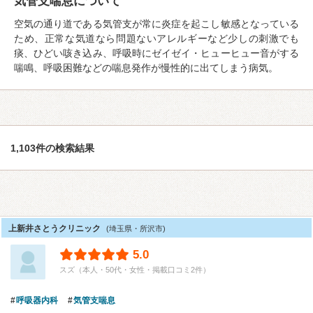
気管支喘息について
空気の通り道である気管支が常に炎症を起こし敏感となっている
ため、正常な気道なら問題ないアレルギーなど少しの刺激でも
痰、ひどい咳き込み、呼吸時にゼイゼイ・ヒューヒュー音がする
喘鳴、呼吸困難などの喘息発作が慢性的に出てしまう病気。
1,103件の検索結果
上新井さとうクリニック
(埼玉県・所沢市)
5.0
スズ（本人・50代・女性・掲載口コミ2件）
呼吸器内科
気管支喘息