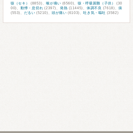
咳（セキ）
(8853)、
喉が痛い
(6560)、
咳・呼吸困難（子供）
(30
00)、
動悸・息切れ
(2397)、
発熱
(11445)、
体調不良
(7618)、
痰
(553)、
だるい
(5210)、
頭が痛い
(6103)、
吐き気・嘔吐
(3582)