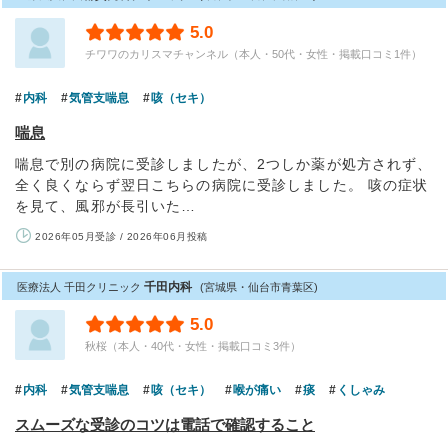
5.0
チワワのカリスマチャンネル（本人・50代・女性・掲載口コミ1件）
内科
気管支喘息
咳（セキ）
喘息
喘息で別の病院に受診しましたが、2つしか薬が処方されず、
全く良くならず翌日こちらの病院に受診しました。 咳の症状
を見て、風邪が長引いた…
2026年05月受診 / 2026年06月投稿
千田内科
医療法人 千田クリニック
(宮城県・仙台市青葉区)
5.0
秋桜（本人・40代・女性・掲載口コミ3件）
内科
気管支喘息
咳（セキ）
喉が痛い
痰
くしゃみ
スムーズな受診のコツは電話で確認すること