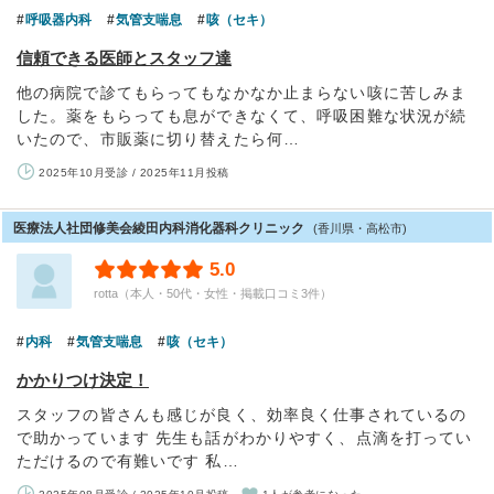
呼吸器内科
気管支喘息
咳（セキ）
信頼できる医師とスタッフ達
他の病院で診てもらってもなかなか止まらない咳に苦しみま
した。薬をもらっても息ができなくて、呼吸困難な状況が続
いたので、市販薬に切り替えたら何…
2025年10月受診 / 2025年11月投稿
医療法人社団修美会綾田内科消化器科クリニック
(香川県・高松市)
5.0
rotta（本人・50代・女性・掲載口コミ3件）
内科
気管支喘息
咳（セキ）
かかりつけ決定！
スタッフの皆さんも感じが良く、効率良く仕事されているの
で助かっています 先生も話がわかりやすく、点滴を打ってい
ただけるので有難いです 私…