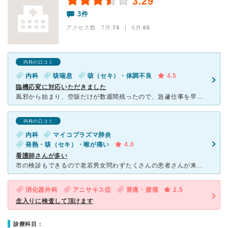
3.29
3件
アクセス数 7月:
74
| 6月:
66
内科の口コミ
内科
咳喘息
咳（セキ）・体調不良
4.5
臨機応変に対応いただきました
風邪から始まり、空咳だけが数週間残ったので、急遽仕事を早退して医者にいくことになり、夕方に電話してそのまま18時直前に診て頂きました。お正月明けだったからか、夕方にも関わらず他の患者さんもいらっしゃっ
内科の口コミ
内科
マイコプラズマ肺炎
発熱・咳（セキ）・喉が痛い
4.0
看護師さんが多い
市の検診もできるので老若男女問わずたくさんの患者さんが来ています。看護師さんが多いのでとてもスムーズで待ち時間もそんなに長くはないように感じます。インフルエンザの予防接種も小学生の子供も一緒に受けまし
消化器外科
アニサキス症
胃痛・腹痛
2.5
念入りに検査して頂けます
診療科目：