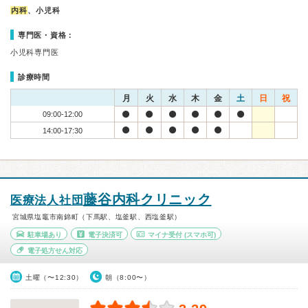
内科
、小児科
専門医・資格：
小児科専門医
診療時間
月
火
水
木
金
土
日
祝
09:00-12:00
14:00-17:30
藤谷内科クリニック
医療法人社団
宮城県塩竈市南錦町（下馬駅、塩釜駅、西塩釜駅）
駐車場あり
電子決済可
マイナ受付
(スマホ可)
電子処方せん対応
土曜（〜12:30）
朝（8:00〜）