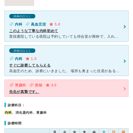
内科の口コミ
内科
高血圧症
5.0
このような丁寧な内科初めて
普段通院している医院は予約していても待合室が満杯で、入れないときには車で待機、風邪の患者が多い時は玄関や外で待機？自分でなくても気の毒でした。コロナのワクチン注射の時は予約でいっぱいで、歩いて20分く
内科の口コミ
内科
1.5
すぐに診察してもらえる
高血圧のため、診察にいきました。 場所も奥まった住居がある一角にあります。 院内は狭く、患者も数人ですぐ呼ばれました。 血圧計測結果のみの診断で、薬を処方されました。 医者も血圧が上がるしくみ
胃腸科
便秘
4.0
先生が真摯です。
診療科目：
内科
、消化器内科、胃腸科
診療時間
月
火
水
木
金
土
日
祝