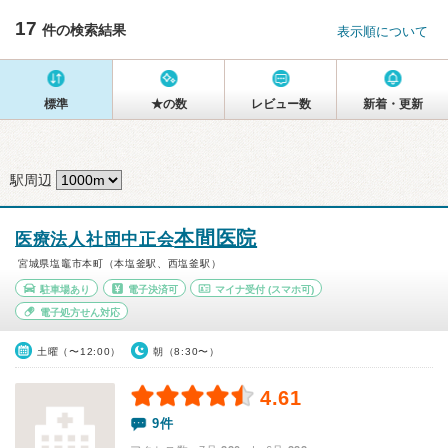
17
件の検索結果
表示順について
標準
★の数
レビュー数
新着・更新
駅周辺
本間医院
医療法人社団中正会
宮城県塩竈市本町（本塩釜駅、西塩釜駅）
駐車場あり
電子決済可
マイナ受付
(スマホ可)
電子処方せん対応
土曜（〜12:00）
朝（8:30〜）
4.61
9件