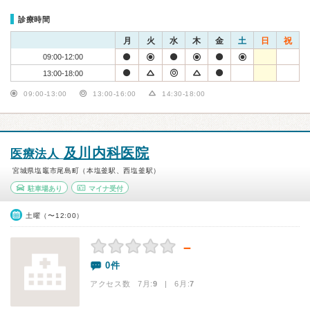
診療時間
月
火
水
木
金
土
日
祝
09:00-12:00
13:00-18:00
09:00-13:00
13:00-16:00
14:30-18:00
及川内科医院
医療法人
宮城県塩竈市尾島町（本塩釜駅、西塩釜駅）
駐車場あり
マイナ受付
土曜（〜12:00）
－
0件
アクセス数 7月:
9
| 6月:
7