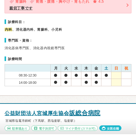
胃腸科
胃痛・腹痛・胸やけ・胃もたれ
4.5
親切丁寧です
診療科目：
内科
、消化器内科、胃腸科、小児科
専門医・資格：
消化器病専門医、消化器内視鏡専門医
診療時間
月
火
水
木
金
土
日
祝
08:30-12:30
14:00-18:00
坂総合病院
公益財団法人宮城厚生協会
宮城県塩竈市錦町（下馬駅、西塩釜駅、塩釜駅）
駐車場あり
電子決済可
マイナ受付
(スマホ可)
女医在籍