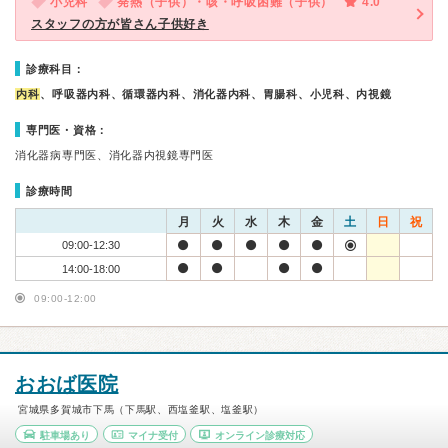
小児科
発熱（子供）・咳・呼吸困難（子供）
4.0
スタッフの方が皆さん子供好き
診療科目：
内科
、呼吸器内科、循環器内科、消化器内科、胃腸科、小児科、内視鏡
専門医・資格：
消化器病専門医、消化器内視鏡専門医
診療時間
月
火
水
木
金
土
日
祝
09:00-12:30
14:00-18:00
09:00-12:00
おおば医院
宮城県多賀城市下馬（下馬駅、西塩釜駅、塩釜駅）
駐車場あり
マイナ受付
オンライン診療対応