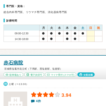
専門医・資格：
総合内科専門医、リウマチ専門医、消化器病専門医
診療時間
月
火
水
木
金
土
日
祝
09:00-12:30
14:30-18:00
赤石病院
宮城県塩竈市花立町（下馬駅、西塩釜駅、塩釜駅）
駐車場あり
電子決済可
マイナ受付
(スマホ可)
女医在籍
土曜（〜13:00）
3.94
4件