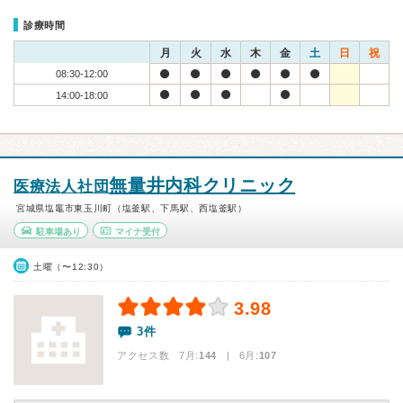
診療時間
月
火
水
木
金
土
日
祝
08:30-12:00
14:00-18:00
無量井内科クリニック
医療法人社団
宮城県塩竈市東玉川町（塩釜駅、下馬駅、西塩釜駅）
駐車場あり
マイナ受付
土曜（〜12:30）
3.98
3件
アクセス数 7月:
144
| 6月:
107