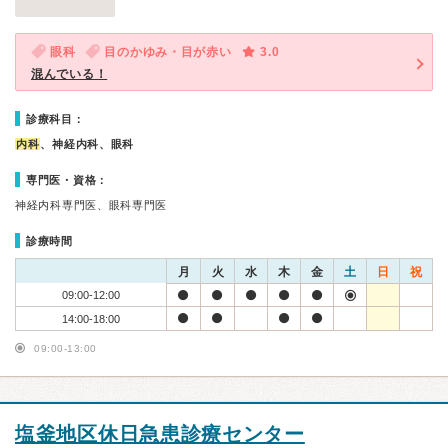
眼科
目のかゆみ・目が赤い
3.0
混んでいる！
診療科目：
内科
、神経内科、眼科
専門医・資格：
神経内科専門医、眼科専門医
診療時間
月
火
水
木
金
土
日
祝
09:00-12:00
14:00-18:00
09:00-13:00
塩釜地区休日急患診療センター