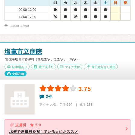
月
火
水
木
金
土
日
祝
09:00-12:00
14:00-17:00
13:30-17:00
塩竈市立病院
宮城県塩竈市香津町（西塩釜駅、塩釜駅、下馬駅）
駐車場あり
電子決済可
マイナ受付
電子処方せん対応
女医在籍
3.75
2件
アクセス数 7月:
294
| 6月:
258
皮膚科
5.0
塩釜で皮膚科を探している人におススメ