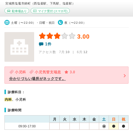
宮城県塩竈市錦町（西塩釜駅、下馬駅、塩釜駅）
駐車場あり
マイナ受付
(スマホ可)
土曜（〜22:00）・日曜・祝日
夜（〜22:00）
3.00
1件
アクセス数 7月:
10
| 6月:
12
小児科
小児気管支喘息
3.0
分かりづらい場所がネックです。
診療科目：
内科
、小児科
診療時間
月
火
水
木
金
土
日
祝
09:00-17:00