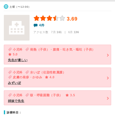
土曜（〜12:00）
3.69
4件
アクセス数 7月:
161
| 6月:
136
小児科
発熱（子供）・腹痛・吐き気・嘔吐（子供）
5.0
先生が優しい
小児科
水いぼ（伝染性軟属腫）
皮膚の発疹・かゆみ
4.0
みずいぼ
小児科
咳・呼吸困難（子供）
3.5
姉妹で先生
診療科目：