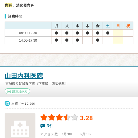
内科
、消化器内科
診療時間
月
火
水
木
金
土
日
祝
08:00-12:30
14:00-17:30
山田内科医院
宮城県多賀城市下馬（下馬駅、西塩釜駅）
駐車場あり
土曜（〜12:00）
3.28
3件
アクセス数 7月:
80
| 6月:
96