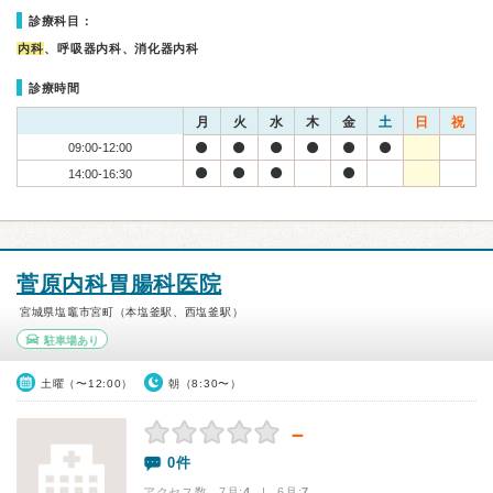
診療科目：
内科
、呼吸器内科、消化器内科
診療時間
月
火
水
木
金
土
日
祝
09:00-12:00
14:00-16:30
菅原内科胃腸科医院
宮城県塩竈市宮町（本塩釜駅、西塩釜駅）
駐車場あり
土曜（〜12:00）
朝（8:30〜）
－
0件
アクセス数 7月:
4
| 6月:
7