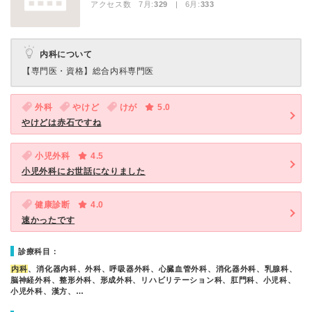
アクセス数 7月:
329
| 6月:
333
内科について
【専門医・資格】
総合内科専門医
外科
やけど
けが
5.0
やけどは赤石ですね
小児外科
4.5
小児外科にお世話になりました
健康診断
4.0
速かったです
診療科目：
内科
、消化器内科、外科、呼吸器外科、心臓血管外科、消化器外科、乳腺科、
脳神経外科、整形外科、形成外科、リハビリテーション科、肛門科、小児科、
小児外科、漢方、…