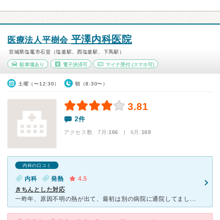
平澤内科医院
医療法人平樹会
宮城県塩竈市石堂（塩釜駅、西塩釜駅、下馬駅）
駐車場あり
電子決済可
マイナ受付
(スマホ可)
土曜（〜12:30）
朝（8:30〜）
3.81
2件
アクセス数 7月:
166
| 6月:
169
内科の口コミ
内科
発熱
4.5
きちんとした対応
一昨年、原因不明の熱が出て、最初は別の病院に通院してましたが、 熱が下がったり、あがったりを繰り返すばかりで、全然よくならず。 そんな時、知人に勧められて行ってみたところ、前の病院では全然検査して