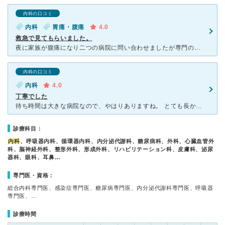
内科の口コミ
内科
胃痛・腹痛
4.0
救急で見てもらいました。
夜に家族が腹痛になり二つの病院に問い合わせましたが専門の先生ではないなどと断られました。しかし坂病院は専門の先生がいなくても受診するように言われました。受診したところ10人近い患者さんがいて、診察まで
内科の口コミ
内科
4.0
丁寧でした
待ち時間は大きな病院なので、やはりありますね。 とても長かったです。ほぼ丸一日かかりました... ですが、待っている価値はありました。 こういう、大きな病院では珍しいくらいよく、しっかりみて
診療科目：
内科
、呼吸器内科、循環器内科、内分泌代謝科、糖尿病科、外科、心臓血管外
科、脳神経外科、整形外科、形成外科、リハビリテーション科、皮膚科、泌尿
器科、眼科、耳鼻…
専門医・資格：
総合内科専門医、感染症専門医、糖尿病専門医、内分泌代謝科専門医、呼吸器
専門医、…
診療時間