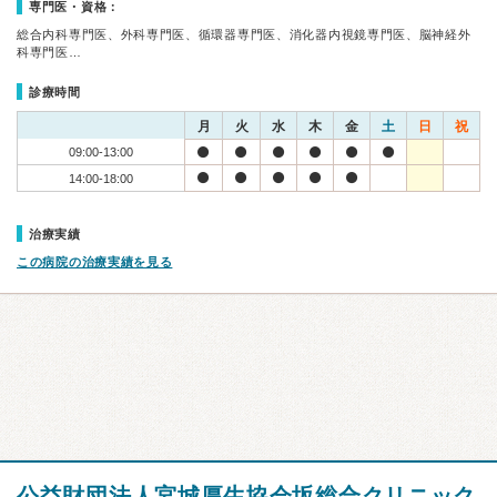
専門医・資格：
総合内科専門医、外科専門医、循環器専門医、消化器内視鏡専門医、脳神経外
科専門医…
診療時間
月
火
水
木
金
土
日
祝
09:00-13:00
14:00-18:00
治療実績
この病院の治療実績を見る
公益財団法人宮城厚生協会坂総合クリニック