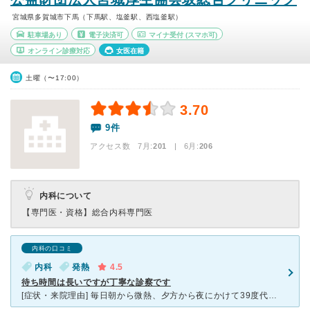
宮城県多賀城市下馬（下馬駅、塩釜駅、西塩釜駅）
駐車場あり
電子決済可
マイナ受付
(スマホ可)
オンライン診療対応
女医在籍
土曜（〜17:00）
3.70
9件
アクセス数 7月:
201
| 6月:
206
内科について
【専門医・資格】
総合内科専門医
内科の口コミ
内科
発熱
4.5
待ち時間は長いですが丁寧な診察です
[症状・来院理由] 毎日朝から微熱、夕方から夜にかけて39度代の高熱が続いていて、自宅近くの病院で診てもらいましたが発熱以外の症状がなく風邪やインフルエンザでもなく病名がわからなかったため、こちらの