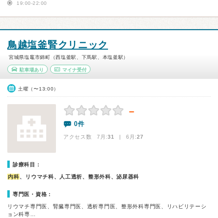
19:00-22:00
鳥越塩釜腎クリニック
宮城県塩竈市錦町（西塩釜駅、下馬駅、本塩釜駅）
駐車場あり
マイナ受付
土曜（〜13:00）
－
0件
アクセス数 7月:
31
| 6月:
27
診療科目：
内科
、リウマチ科、人工透析、整形外科、泌尿器科
専門医・資格：
リウマチ専門医、腎臓専門医、透析専門医、整形外科専門医、リハビリテーシ
ョン科専…