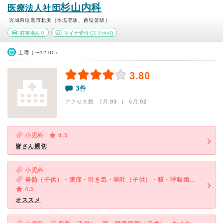
杉山内科
医療法人社団
宮城県塩竈市北浜（本塩釜駅、西塩釜駅）
駐車場あり
マイナ受付
(スマホ可)
土曜（〜12:00）
3.80
3件
アクセス数 7月:
93
| 6月:
92
小児科
4.5
皆さん親切
小児科
発熱（子供）・腹痛・吐き気・嘔吐（子供）・咳・呼吸困難（子供）
4.5
オススメ