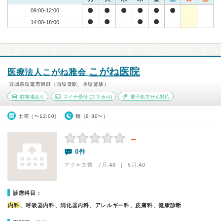
09:00-12:00
14:00-18:00
こがね医院
医療法人こがね雅会
宮城県塩竈市旭町（西塩釜駅、本塩釜駅）
駐車場あり
マイナ受付
(スマホ可)
電子処方せん対応
土曜（〜12:00）
朝（8:30〜）
－
0件
アクセス数 7月:
40
| 6月:
40
診療科目：
内科
、呼吸器内科、消化器内科、アレルギー科、皮膚科、健康診断