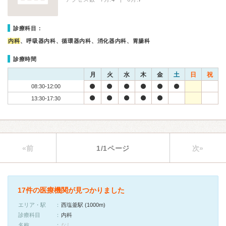
診療科目：
内科
、呼吸器内科、循環器内科、消化器内科、胃腸科
診療時間
月
火
水
木
金
土
日
祝
08:30-12:00
13:30-17:30
«前
1/1ページ
次»
17件の医療機関が見つかりました
エリア・駅
西塩釜駅 (1000m)
診療科目
内科
名称
なし