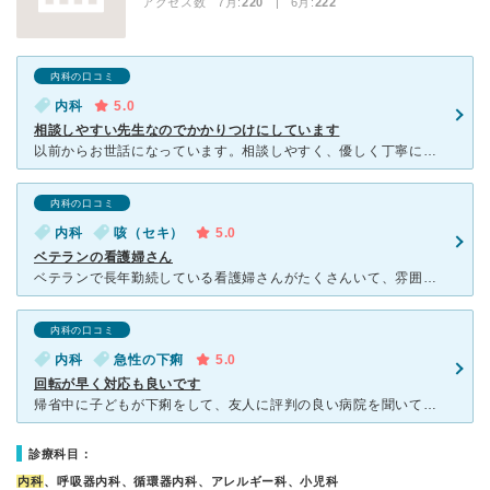
アクセス数 7月:
220
| 6月:
222
内科の口コミ
内科
5.0
相談しやすい先生なのでかかりつけにしています
以前からお世話になっています。相談しやすく、優しく丁寧に診察の結果をお話しいただけるので安心できます。 受付、看護師のスタッフの皆さんもテキパキと対応していただけるので、こちらの方々にも安心をい
内科の口コミ
内科
咳（セキ）
5.0
ベテランの看護婦さん
ベテランで長年勤続している看護婦さんがたくさんいて、雰囲気が良いです。 単純に考えて、働いている人たちの入れ替わりがあまりないというのは、職場としての雰囲気も良いからではないでしょうか？ 先生は、
内科の口コミ
内科
急性の下痢
5.0
回転が早く対応も良いです
帰省中に子どもが下痢をして、友人に評判の良い病院を聞いてこちらを受診しました。子ども専用の待合室があり周りに気を遣わずに待つことができました。先生も看護師さんも皆気さくで話しやすく、質問にも全て丁寧に
診療科目：
内科
、呼吸器内科、循環器内科、アレルギー科、小児科