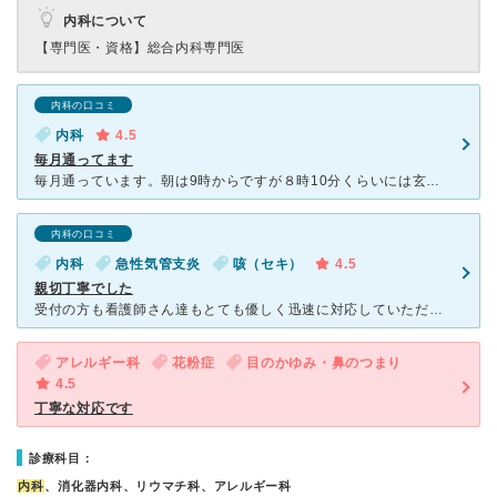
内科について
【専門医・資格】
総合内科専門医
内科の口コミ
内科
4.5
毎月通ってます
毎月通っています。朝は9時からですが８時10分くらいには玄関など開けてくれています。寒い冬など親切だと思いました。 病院の中は綺麗です。看護婦さん、受付の方の対応はいいです。 先生はとても気さくで
内科の口コミ
内科
急性気管支炎
咳（セキ）
4.5
親切丁寧でした
受付の方も看護師さん達もとても優しく迅速に対応していただきました。先生はさっぱりとした男性で淡々と診察いただきましたが、不快なことは一切無く説明もとてもわかりやすかったです。患者さんはご年配の方が多い
アレルギー科
花粉症
目のかゆみ・鼻のつまり
4.5
丁寧な対応です
診療科目：
内科
、消化器内科、リウマチ科、アレルギー科