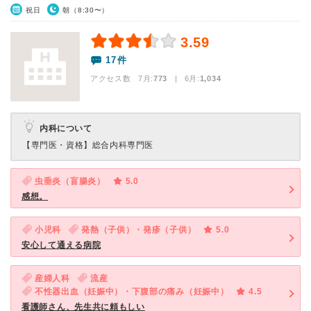
祝日
朝（8:30〜）
3.59
17件
アクセス数 7月:
773
| 6月:
1,034
内科について
【専門医・資格】
総合内科専門医
虫垂炎（盲腸炎）
5.0
感想。
小児科
発熱（子供）・発疹（子供）
5.0
安心して通える病院
産婦人科
流産
不性器出血（妊娠中）・下腹部の痛み（妊娠中）
4.5
看護師さん、先生共に頼もしい