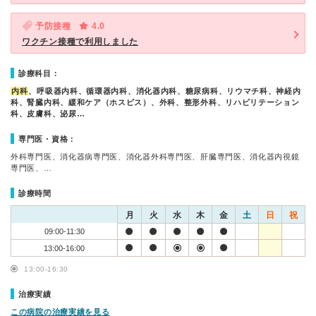
予防接種
4.0
ワクチン接種で利用しました
診療科目：
内科
、呼吸器内科、循環器内科、消化器内科、糖尿病科、リウマチ科、神経内
科、腎臓内科、緩和ケア（ホスピス）、外科、整形外科、リハビリテーション
科、皮膚科、泌尿…
専門医・資格：
外科専門医、消化器病専門医、消化器外科専門医、肝臓専門医、消化器内視鏡
専門医、…
診療時間
月
火
水
木
金
土
日
祝
09:00-11:30
13:00-16:00
13:00-16:30
治療実績
この病院の治療実績を見る