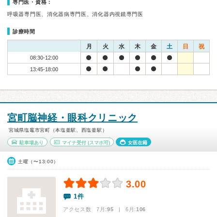
専門医・資格：
呼吸器専門医、消化器病専門医、消化器内視鏡専門医
診療時間
月
火
水
木
金
土
日
祝
08:30-12:00
13:45-18:00
宮町脳神経・眼科クリニック
宮城県塩竈市宮町（本塩釜駅、西塩釜駅）
駐車場あり
マイナ受付
(スマホ可)
女医在籍
土曜（〜13:00）
3.00
1件
アクセス数 7月:
95
| 6月:
106