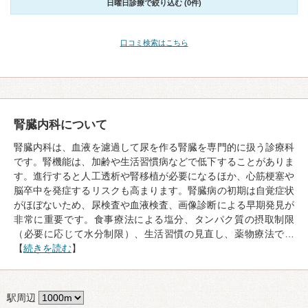
日曜日診療で絞り込む (0件)
口コミ検索はこちら
腎臓内科について
腎臓内科は、血液を濾過して尿を作る腎臓を専門的に扱う診療科
です。腎機能は、加齢や生活習慣病などで低下することがありま
す。進行すると人工透析や腎移植が必要になるほか、心筋梗塞や
脳卒中を発症するリスクも高まります。腎臓病の初期は自覚症状
がほぼないため、尿検査や血液検査、画像診断による早期発見が
非常に重要です。食事療法による塩分、タンパク質の摂取制限
（必要に応じて水分制限）、生活習慣の見直し、薬物療法で…
【
続きを読む
】
駅周辺