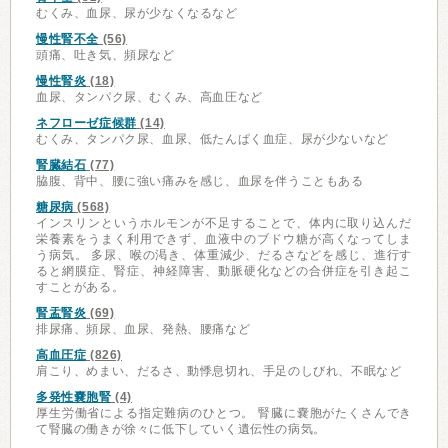
むくみ、血尿、尿が少なくなるなど
慢性腎不全
(56)
頭痛、吐き気、頻尿など
慢性腎炎
(18)
血尿、タンパク尿、むくみ、高血圧など
ネフローゼ症候群
(14)
むくみ、タンパク尿、血尿、低たんぱく血症、尿が少ないなど
腎臓結石
(77)
脇腹、背中、腰に強い痛みを感じ、血尿を伴うこともある
糖尿病
(568)
インスリンというホルモンが不足することで、体内に取り込んだ
栄養素をうまく利用できず、血液中のブドウ糖が高くなってしま
う病気。 多尿、喉の渇き、体重減少、だるさなどを感じ、進行す
ると網膜症、腎症、神経障害、動脈硬化などの合併症を引き起こ
すことがある。
腎盂腎炎
(69)
排尿痛、頻尿、血尿、発熱、腰痛など
高血圧症
(826)
肩こり、めまい、だるさ、動悸息切れ、手足のしびれ、不眠など
多発性嚢胞腎
(4)
厚生労働省による指定難病のひとつ。 腎臓に嚢胞がたくさんでき
て腎臓の働きが徐々に低下していく遺伝性の病気。