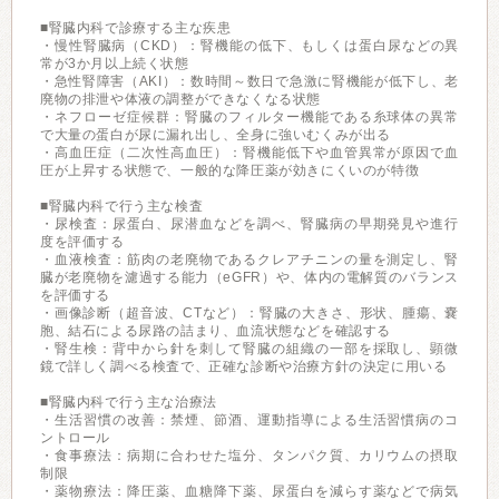
■腎臓内科で診療する主な疾患
・慢性腎臓病（CKD）：腎機能の低下、もしくは蛋白尿などの異
常が3か月以上続く状態
・急性腎障害（AKI）：数時間～数日で急激に腎機能が低下し、老
廃物の排泄や体液の調整ができなくなる状態
・ネフローゼ症候群：腎臓のフィルター機能である糸球体の異常
で大量の蛋白が尿に漏れ出し、全身に強いむくみが出る
・高血圧症（二次性高血圧）：腎機能低下や血管異常が原因で血
圧が上昇する状態で、一般的な降圧薬が効きにくいのが特徴
■腎臓内科で行う主な検査
・尿検査：尿蛋白、尿潜血などを調べ、腎臓病の早期発見や進行
度を評価する
・血液検査：筋肉の老廃物であるクレアチニンの量を測定し、腎
臓が老廃物を濾過する能力（eGFR）や、体内の電解質のバランス
を評価する
・画像診断（超音波、CTなど）：腎臓の大きさ、形状、腫瘍、嚢
胞、結石による尿路の詰まり、血流状態などを確認する
・腎生検：背中から針を刺して腎臓の組織の一部を採取し、顕微
鏡で詳しく調べる検査で、正確な診断や治療方針の決定に用いる
■腎臓内科で行う主な治療法
・生活習慣の改善：禁煙、節酒、運動指導による生活習慣病のコ
ントロール
・食事療法：病期に合わせた塩分、タンパク質、カリウムの摂取
制限
・薬物療法：降圧薬、血糖降下薬、尿蛋白を減らす薬などで病気