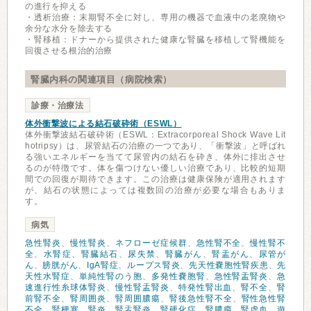
の進行を抑える
・透析治療：末期腎不全に対し、専用の機器で血液中の老廃物や
余分な水分を除去する
・腎移植：ドナーから提供された健康な腎臓を移植して腎機能を
回復させる根治的治療
腎臓内科の関連項目（病院検索）
診療・治療法
体外衝撃波による結石破砕術（ESWL）
体外衝撃波結石破砕術（ESWL：Extracorporeal Shock Wave Lit
hotripsy）は、尿管結石の治療の一つであり、「衝撃波」と呼ばれ
る強いエネルギーを当てて尿管内の結石を砕き、体外に排出させ
るのが特徴です。体を傷つけない優しい治療であり、比較的短期
間での回復が期待できます。この治療は健康保険が適用されます
が、結石の状態によっては複数回の治療が必要な場合もありま
す。
病気
急性腎炎
、
慢性腎炎
、
ネフローゼ症候群
、
急性腎不全
、
慢性腎不
全
、
水腎症
、
腎臓結石
、
尿失禁
、
腎臓がん
、
腎盂がん
、
尿管が
ん
、
膀胱がん
、
IgA腎症
、
ループス腎炎
、
先天性嚢胞性腎疾患
、
先
天性水腎症
、
単純性腎のう胞
、
多発性嚢胞腎
、
急性腎盂腎炎
、
急
速進行性糸球体腎炎
、
慢性腎盂腎炎
、
特発性腎出血
、
腎不全
、
腎
前腎不全
、
腎周囲炎
、
腎周囲膿瘍
、
腎後急性腎不全
、
腎性急性腎
不全
、
腎梗塞
、
腎炎
、
腎盂腎炎
、
腎硬化症
、
腎膿瘍
、
腎虚血
、
遊