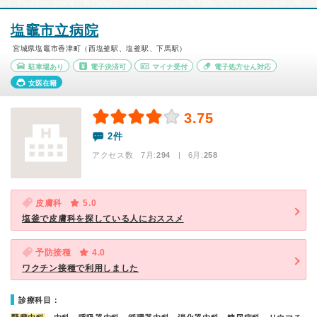
塩竈市立病院
宮城県塩竈市香津町（西塩釜駅、塩釜駅、下馬駅）
駐車場あり
電子決済可
マイナ受付
電子処方せん対応
女医在籍
3.75
2件
アクセス数 7月:
294
| 6月:
258
皮膚科
5.0
塩釜で皮膚科を探している人におススメ
予防接種
4.0
ワクチン接種で利用しました
診療科目：