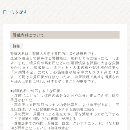
口コミを探す
腎臓内科について
詳細
腎臓内科は、腎臓の疾患を専門的に扱う診療科です。
血液を濾過して尿を作る腎機能は、加齢とともに徐々に低下しま
す。また、糖尿病や高血圧などの生活習慣病も腎臓に大きな負担
をかけます。腎臓病は、進行すると人工透析や腎移植が必要な
「末期腎不全」になり、心筋梗塞や脳卒中のリスクも高まりま
す。初期は自覚症状がほぼないため、健康診断で異常を指摘され
た場合は早期に詳しい検査を受けることが重要です。
■腎臓内科で対応する主な症状
・浮腫（ふしゅ）：体内の余分な水分や塩分が排出できず、顔や
手足がむくむ
・高血圧：血圧調節ホルモンの分泌異常により血圧が上昇し、高
血圧自体がさらに腎機能を低下させる悪循環に陥る
・尿の異常：尿蛋白による泡立ちや、尿を濃縮する力が低下する
ことで尿量や回数（特に夜間）が増える
・健康診断での指摘：蛋白尿、血尿、クレアチニン、eGFRなど数
値が異常となっている（無症状含む）