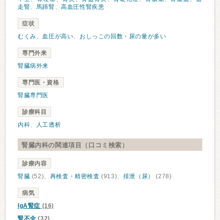
走腎
、
馬蹄腎
、
高血圧性腎疾患
症状
むくみ
、
血圧が高い
、
おしっこの回数・尿の量が多い
専門外来
腎臓病外来
専門医・資格
腎臓専門医
診療科目
内科
、
人工透析
腎臓内科の関連項目（口コミ検索）
診療内容
腎臓
(52)、
再検査・精密検査
(913)、
排泄（尿）
(278)
病気
IgA腎症
(16)
腎不全
(32)