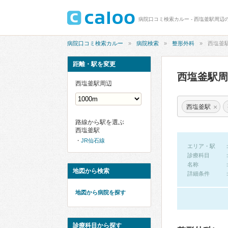
病院口コミ検索カルー - 西塩釜駅周辺
病院口コミ検索カルー
病院検索
整形外科
西塩釜
距離・駅を変更
西塩釜駅
西塩釜駅周辺
×
西塩釜駅
路線から駅を選ぶ
西塩釜駅
JR仙石線
エリア・駅
診療科目
名称
地図から検索
詳細条件
地図から病院を探す
診療科目から探す