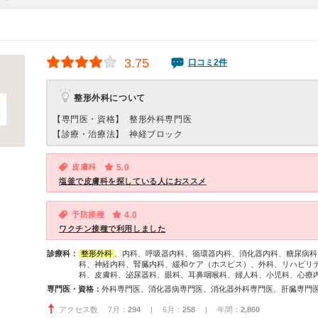
3.75
口コミ2件
整形外科について
【専門医・資格】
整形外科専門医
【診療・治療法】
神経ブロック
皮膚科
5.0
塩釜で皮膚科を探している人におススメ
予防接種
4.0
ワクチン接種で利用しました
診療科：
整形外科
、内科、呼吸器内科、循環器内科、消化器内科、糖尿病科
科、神経内科、腎臓内科、緩和ケア（ホスピス）、外科、リハビリ
科、皮膚科、泌尿器科、眼科、耳鼻咽喉科、婦人科、小児科、心療
専門医・資格：
アクセス数 7月：
294
| 6月：
258
| 年間：
2,860