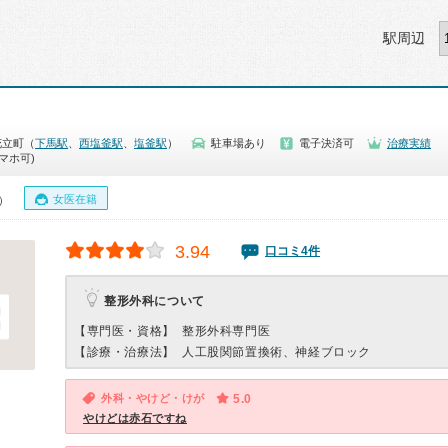
駅周辺
花立町（
下馬駅
、
西塩釜駅
、
塩釜駅
）
駐車場あり
電子決済可
治療実績
マホ可)
女医在籍
0）
3.94
口コミ4件
整形外科について
【専門医・資格】
整形外科専門医
【診療・治療法】
人工股関節置換術、神経ブロック
外科・やけど・けが
5.0
やけどは赤石ですね