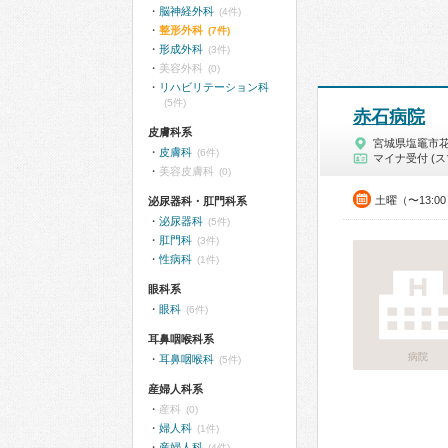
脳神経外科
(4件)
整形外科
(7件)
形成外科
(3件)
美容外科
(0)
リハビリテーション科
(5件)
赤石病院
皮膚科系
宮城県塩竈市
皮膚科
(6件)
マイナ受付 (ス
美容皮膚科
(0)
土曜（〜13:0
泌尿器科・肛門科系
泌尿器科
(5件)
肛門科
(3件)
性病科
(1件)
眼科系
眼科
(6件)
耳鼻咽喉科系
病院
耳鼻咽喉科
(5件)
産婦人科系
産科
(0)
婦人科
(1件)
産婦人科
(4件)