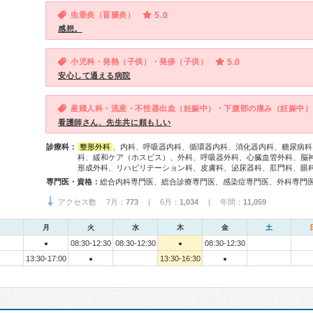
虫垂炎（盲腸炎）
5.0
感想。
小児科・発熱（子供）・発疹（子供）
5.0
安心して通える病院
産婦人科・流産・不性器出血（妊娠中）・下腹部の痛み（妊娠中）
看護師さん、先生共に頼もしい
診療科：
整形外科
、内科、呼吸器内科、循環器内科、消化器内科、糖尿病科
科、緩和ケア（ホスピス）、外科、呼吸器外科、心臓血管外科、脳
形成外科、リハビリテーション科、皮膚科、泌尿器科、肛門科、眼
専門医・資格：
アクセス数 7月：
773
| 6月：
1,034
| 年間：
11,059
月
火
水
木
金
土
08:30-12:30
08:30-12:30
08:30-12:30
●
●
13:30-17:00
13:30-16:30
●
●