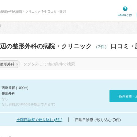
の整形外科の病院・クリニック 7件 口コミ・評判
Calooとは
駅
周辺の整形外科の病院・クリニック
口コミ・
（7件）
×
整形外科
西塩釜駅 (1000m)
整形外科
条件変更・
なし
なし (曜日や時間帯を指定できます)
土曜日診療で絞り込む (5件)
日曜日診療で絞り込む (0件)