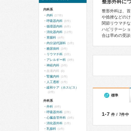
整形外科に
内科系
整形外科は、首
内科
(17件)
や捻挫などのけ
呼吸器内科
(8件)
関節リウマチな
循環器内科
(6件)
ハビリテーショ
消化器内科
(12件)
合は早めの受診
胃腸科
(4件)
内分泌代謝科
(1件)
糖尿病科
(3件)
リウマチ科
(3件)
アレルギー科
(3件)
神経内科
(3件)
血液内科
(0)
腎臓内科
(1件)
人工透析
(1件)
緩和ケア（ホスピス）
(2件)
標準
外科系
外科
(6件)
呼吸器外科
(2件)
1-7
件 / 7件中
心臓血管外科
(3件)
消化器外科
(1件)
乳腺科
(1件)