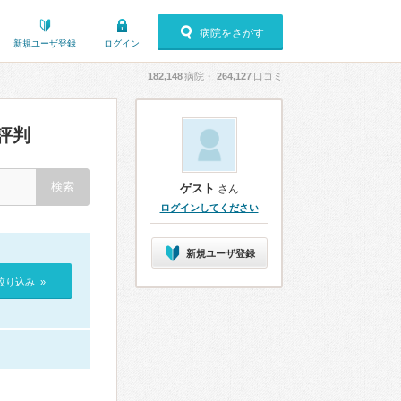
病院をさがす
新規ユーザ登録
ログイン
182,148
病院・
264,127
口コミ
評判
ゲスト
さん
ログインしてください
新規ユーザ登録
絞り込み »