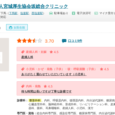
人宮城厚生協会坂総合クリニック
市下馬（
下馬駅
、
塩釜駅
、
西塩釜駅
）
駐車場あり
電子決済可
マイナ受付 
療対応
女医在籍
0）
3.70
口コミ9件
産婦人科・妊娠
4.5
産婦人科
小児科・かぜ・発熱（子供）・咳・呼吸困難（子供）
4.5
ありがたく通わせていただいています（小児科）
内科・発熱
4.5
待ち時間は長いですが丁寧な診察です
診療科：
整形外科
、内科、呼吸器内科、循環器内科、内分泌代謝科、糖尿病
心臓血管外科、脳神経外科、形成外科、リハビリテーション科、皮
器科、眼科、耳鼻咽喉科、産婦人科、小児科、漢方
専門医・資格：