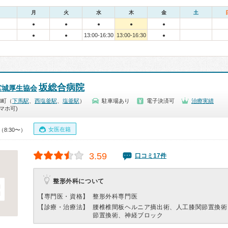
月
火
水
木
金
土
●
●
●
●
●
13:00-16:30
13:00-16:30
●
●
●
坂総合病院
宮城厚生協会
錦町（
下馬駅
、
西塩釜駅
、
塩釜駅
）
駐車場あり
電子決済可
治療実績
マホ可)
女医在籍
（8:30〜）
3.59
口コミ17件
整形外科について
【専門医・資格】
整形外科専門医
【診療・治療法】
腰椎椎間板ヘルニア摘出術、人工膝関節置換術
節置換術、神経ブロック