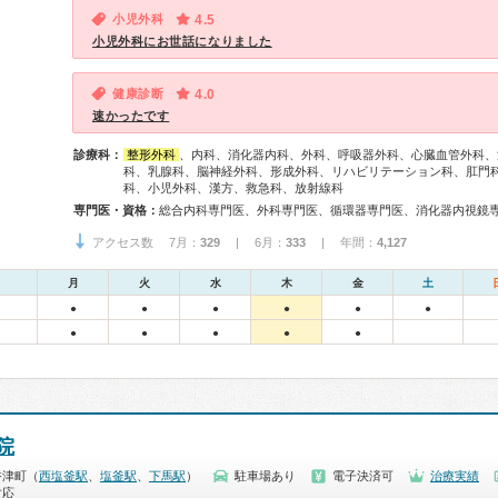
小児外科
4.5
小児外科にお世話になりました
健康診断
4.0
速かったです
診療科：
整形外科
、内科、消化器内科、外科、呼吸器外科、心臓血管外科、
科、乳腺科、脳神経外科、形成外科、リハビリテーション科、肛門
科、小児外科、漢方、救急科、放射線科
専門医・資格：
アクセス数 7月：
329
| 6月：
333
| 年間：
4,127
月
火
水
木
金
土
●
●
●
●
●
●
●
●
●
●
●
院
香津町（
西塩釜駅
、
塩釜駅
、
下馬駅
）
駐車場あり
電子決済可
治療実績
対応