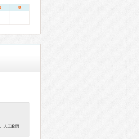
日
祝
、人工股関