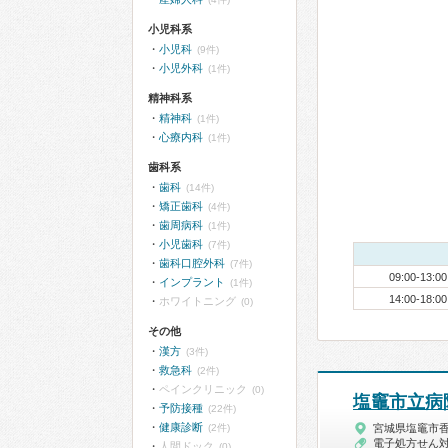
小児科系
小児科
(9件)
小児外科
(1件)
精神科系
精神科
(1件)
心療内科
(1件)
歯科系
歯科
(14件)
矯正歯科
(4件)
歯周病科
(1件)
小児歯科
(7件)
歯科口腔外科
(7件)
09:00-13:00
インプラント
(1件)
14:00-18:00
ホワイトニング
(0)
その他
漢方
(3件)
救急科
(2件)
ペインクリニック
(0)
塩竈市立病
予防接種
(22件)
健康診断
(2件)
宮城県塩竈市
電子処方せん
人間ドック
(0)