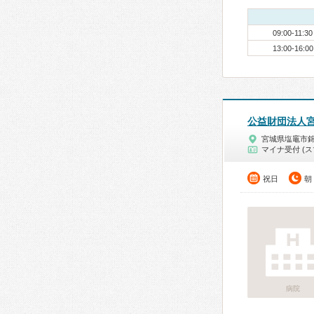
09:00-11:30
13:00-16:00
公益財団法人
宮城県塩竈市
マイナ受付 (ス
祝日
朝
病院