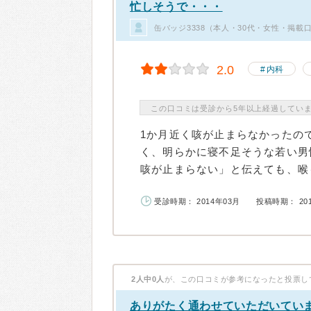
忙しそうで・・・
缶バッジ3338（本人・30代・女性・掲載口
2.0
内科
この口コミは受診から5年以上経過してい
1か月近く咳が止まらなかったの
く、明らかに寝不足そうな若い男
咳が止まらない」と伝えても、喉も
受診時期： 2014年03月
投稿時期： 20
2人中0人
が、この口コミが参考になったと投票し
ありがたく通わせていただいてい