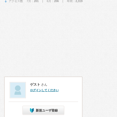
アクセス数 7月：
201
| 6月：
206
| 年間：
2,319
ゲスト
さん
ログインしてください
新規ユーザ登録