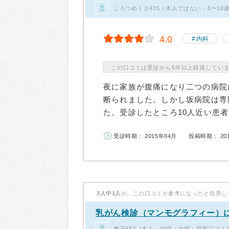
しろつめくさ435（本人ではない・5〜10
4.0
内科
この口コミは受診から5年以上経過してい
夜に家族が腹痛になり二つの病院
断られました。しかし坂病院は専
た。受診したところ10人近い患者
受診時期： 2015年04月
投稿時期： 20
3人中1人
が、この口コミが参考になったと投票し
乳がん検診（マンモグラフィー）
撫子983（本人・40代・女性・掲載口コミ