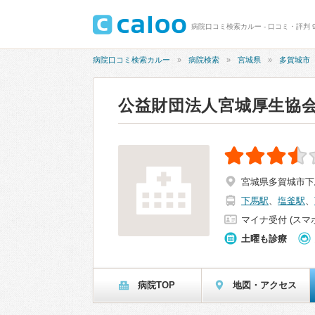
病院口コミ検索カルー - 口コミ・評判 
病院口コミ検索カルー
病院検索
宮城県
多賀城市
公益財団法人宮城厚生協
宮城県多賀城市下馬2
下馬駅
、
塩釜駅
、
マイナ受付 (スマ
土曜も診療
病院TOP
地図・アクセス