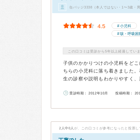
缶バッジ3338（本人ではない・1〜3歳・
4.5
小児科
咳・呼吸困
この口コミは受診から5年以上経過してい
子供のかかりつけの小児科をどこ
ちらの小児科に落ち着きました。
生の診察や説明もわかりやすく、薬
受診時期： 2012年10月
投稿時期： 20
2人中0人
が、この口コミが参考になったと投票し