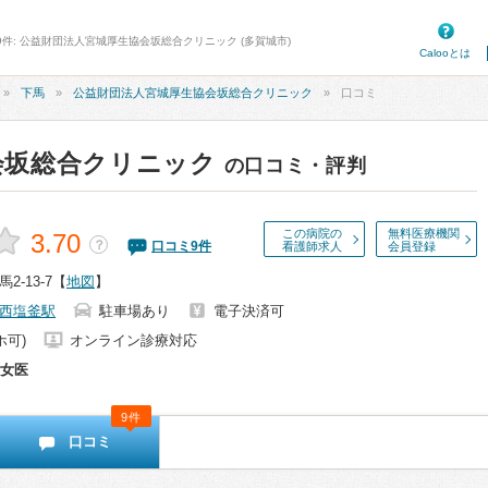
9件: 公益財団法人宮城厚生協会坂総合クリニック (多賀城市)
Calooとは
下馬
公益財団法人宮城厚生協会坂総合クリニック
口コミ
会坂総合クリニック
の口コミ・評判
この病院の
無料医療機関
3.70
？
口コミ
9
件
看護師求人
会員登録
-13-7
【
地図
】
西塩釜駅
駐車場あり
電子決済可
ホ可)
オンライン診療対応
女医
9件
口コミ