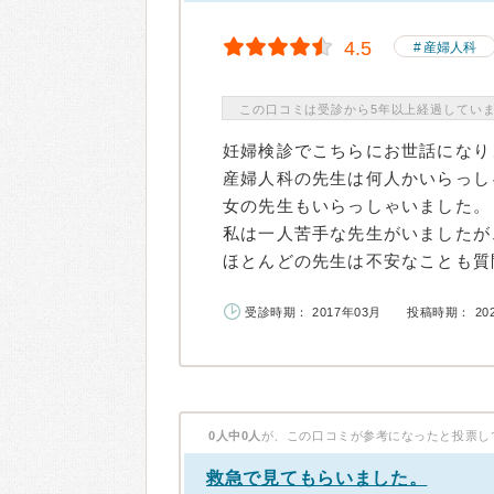
4.5
産婦人科
この口コミは受診から5年以上経過してい
妊婦検診でこちらにお世話になり
産婦人科の先生は何人かいらっし
女の先生もいらっしゃいました。
私は一人苦手な先生がいましたが
ほとんどの先生は不安なことも質問
受診時期： 2017年03月
投稿時期： 20
0人中0人
が、この口コミが参考になったと投票し
救急で見てもらいました。