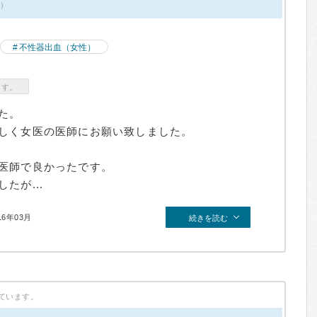
件）
不性器出血（女性）
ます。
た。
しく女医の医師にお願い致しました。
医師で良かったです。
たが...
16年03月
続きを読む
ています。