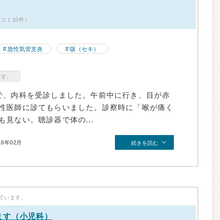
コミ10件）
急性気管支炎
咳（セキ）
ます。
で、内科を受診しました。午前中に行き、目が赤
性医師に診てもらいました。診察時に「喉が痛く
見ない。聴診器で体の...
16年02月
続きを読む
ています。
ます（小児科）