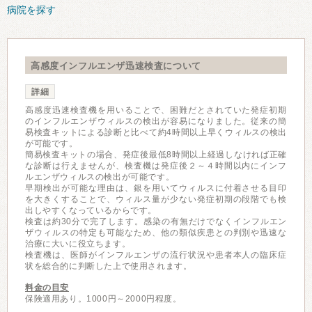
病院を探す
高感度インフルエンザ迅速検査について
詳細
高感度迅速検査機を用いることで、困難だとされていた発症初期
のインフルエンザウィルスの検出が容易になりました。従来の簡
易検査キットによる診断と比べて約4時間以上早くウィルスの検出
が可能です。
簡易検査キットの場合、発症後最低8時間以上経過しなければ正確
な診断は行えませんが、検査機は発症後２～４時間以内にインフ
ルエンザウィルスの検出が可能です。
早期検出が可能な理由は、銀を用いてウィルスに付着させる目印
を大きくすることで、ウィルス量が少ない発症初期の段階でも検
出しやすくなっているからです。
検査は約30分で完了します。感染の有無だけでなくインフルエン
ザウィルスの特定も可能なため、他の類似疾患との判別や迅速な
治療に大いに役立ちます。
検査機は、医師がインフルエンザの流行状況や患者本人の臨床症
状を総合的に判断した上で使用されます。
料金の目安
保険適用あり。1000円～2000円程度。