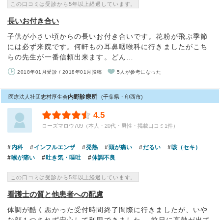
この口コミは受診から5年以上経過しています。
長いお付き合い
子供が小さい頃からの長いお付き合いです。花粉が飛ぶ季節
には必ず来院です。何軒もの耳鼻咽喉科に行きましたがこち
らの先生が一番信頼出来ます。どん…
2018年01月受診 / 2018年01月投稿
5人が参考になった
内野診療所
医療法人社団志村厚生会
(千葉県・印西市)
4.5
ローズマロウ709（本人・20代・男性・掲載口コミ1件）
内科
インフルエンザ
発熱
頭が痛い
だるい
咳（セキ）
喉が痛い
吐き気・嘔吐
体調不良
この口コミは受診から5年以上経過しています。
看護士の質と他患者への配慮
体調が酷く悪かった受付時間終了間際に行きましたが、いや