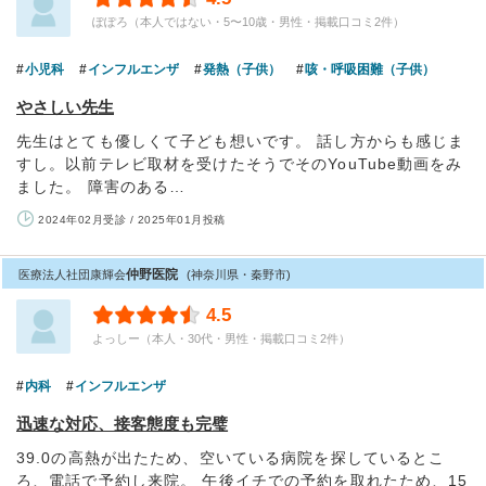
ぽぽろ（本人ではない・5〜10歳・男性・掲載口コミ2件）
小児科
インフルエンザ
発熱（子供）
咳・呼吸困難（子供）
やさしい先生
先生はとても優しくて子ども想いです。 話し方からも感じま
すし。以前テレビ取材を受けたそうでそのYouTube動画をみ
ました。 障害のある…
2024年02月受診 / 2025年01月投稿
仲野医院
医療法人社団康輝会
(神奈川県・秦野市)
4.5
よっしー（本人・30代・男性・掲載口コミ2件）
内科
インフルエンザ
迅速な対応、接客態度も完璧
39.0の高熱が出たため、空いている病院を探しているとこ
ろ、電話で予約し来院。 午後イチでの予約を取れたため、15