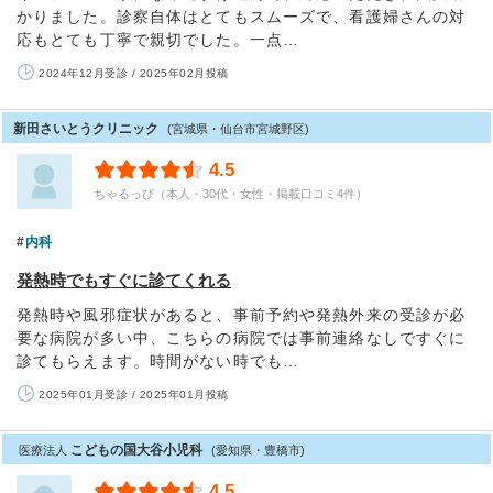
かりました。診察自体はとてもスムーズで、看護婦さんの対
応もとても丁寧で親切でした。一点…
2024年12月受診 / 2025年02月投稿
新田さいとうクリニック
(宮城県・仙台市宮城野区)
4.5
ちゃるっぴ（本人・30代・女性・掲載口コミ4件）
内科
発熱時でもすぐに診てくれる
発熱時や風邪症状があると、事前予約や発熱外来の受診が必
要な病院が多い中、こちらの病院では事前連絡なしですぐに
診てもらえます。時間がない時でも…
2025年01月受診 / 2025年01月投稿
こどもの国大谷小児科
医療法人
(愛知県・豊橋市)
4.5