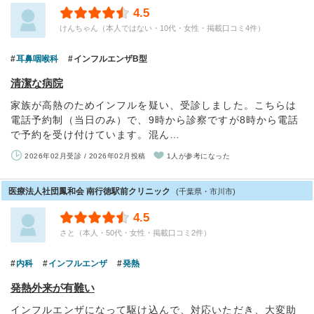
4.5
けんちゃん（本人ではない・10代・女性・掲載口コミ4件）
耳鼻咽喉科
インフルエンザB型
清潔な病院
家族が高熱のためインフルを疑い、受診しました。こちらは
電話予約制（当日のみ）で、9時から診察ですが8時から電話
で予約を受け付けています。混ん…
2026年02月受診 / 2026年02月投稿
1人が参考になった
医療法人社団鳳和会 南行徳駅前クリニック
(千葉県・市川市)
4.5
さと（本人・50代・女性・掲載口コミ2件）
内科
インフルエンザ
発熱
発熱外来が有難い
インフルエンザになって駆け込んで、対応いただき、大変助