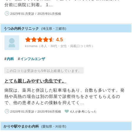
分前に病院に到着。 1…
2025年01月受診 / 2025年01月投稿
うつみ内科クリニック
(埼玉県・三郷市)
4.5
ksmama（本人・30代・女性・掲載口コミ8件）
内科
インフルエンザ
この口コミは受診から5年以上経過しています。
とても親しみやすい先生です。
病院は、薬局と併設した駐車場もあり、台数も多いです。発
熱や高熱の場合は別の部屋で診察待ちをさせてもらえるの
で、他の患者さんとの接触を抑えてく…
2020年01月受診 / 2020年06月投稿
4人が参考になった
かりや駅やまかわ内科
(愛知県・刈谷市)