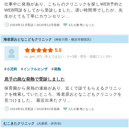
仕事中に発熱があり、こちらのクリニックを探しWEB予約と
WEB問診をしてから受診しました。遅い時間帯でしたが、先
生がとても丁寧にカウンセリン…
2024年11月受診 / 2024年12月投稿
3人が参考になった
海老原おとなこどもクリニック
(神奈川県・横浜市都筑区)
5.0
ou_gen_423（本人ではない・1〜3歳・男性・掲載口コミ1件）
小児科
インフルエンザ
発熱
息子の急な発熱で受診しました
保育園から発熱の連絡があり、近くで診てもらえるクリニッ
クを検索していたところ、海老原おとなこどもクリニックを
見つけました。 最近出来たクリ…
2024年01月受診 / 2024年02月投稿
2人が参考になった
むこきたクリニック
(兵庫県・伊丹市)