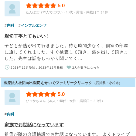
5.0
たんぽぽ（本人ではない・10代・男性・掲載口コミ1件）
内科
インフルエンザ
親切丁寧とてもいい！
子どもが熱が出て行きました。待ち時間少なく、個室の部屋
に通してくれました。すぐ検査して頂き、薬を出して頂きま
した。先生は話をしっかり聞いてく…
2023年12月受診 / 2023年12月投稿
2人が参考になった
医療法人社団向出医院 むかいでファミリークリニック
(石川県・小松市)
5.0
ぴっかちゃん（本人・40代・女性・掲載口コミ1件）
内科
家族でお世話になっています
祖母が隣の介護施設でお世話になっています。 よくドライブ