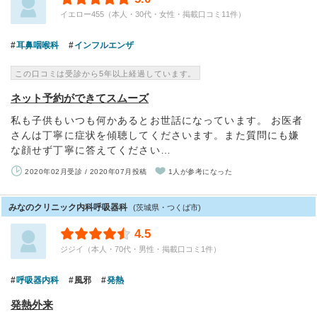
イエロー455（本人・30代・女性・掲載口コミ11件）
耳鼻咽喉科
インフルエンザ
この口コミは受診から5年以上経過しています。
ネット予約ができてスムーズ
私も子供もいつも何かあるとお世話になっています。 お医者
さんは丁寧に症状を傾聴してくださいます。また質問にも嫌
な顔せず丁寧に答えてください…
2020年02月受診 / 2020年07月投稿
1人が参考になった
みなのクリニック内科呼吸器科
(茨城県・つくば市)
4.5
ジジイ（本人・70代・男性・掲載口コミ1件）
呼吸器内科
風邪
発熱
発熱外来