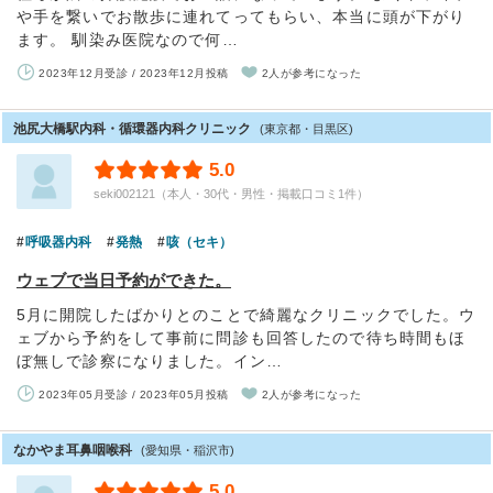
や手を繋いでお散歩に連れてってもらい、本当に頭が下がり
ます。 馴染み医院なので何…
2023年12月受診 / 2023年12月投稿
2人が参考になった
池尻大橋駅内科・循環器内科クリニック
(東京都・目黒区)
5.0
seki002121（本人・30代・男性・掲載口コミ1件）
呼吸器内科
発熱
咳（セキ）
ウェブで当日予約ができた。
5月に開院したばかりとのことで綺麗なクリニックでした。ウ
ェブから予約をして事前に問診も回答したので待ち時間もほ
ぼ無しで診察になりました。イン…
2023年05月受診 / 2023年05月投稿
2人が参考になった
なかやま耳鼻咽喉科
(愛知県・稲沢市)
5.0