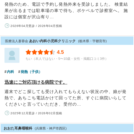
発熱のため、電話で予約し発熱外来を受診しました。 検査結
果が出るまでは駐車場の車で待ち、ポケベルで診察室へ。 施
設には個室が沢山有り…
2026年04月受診 / 2026年04月投稿
あおい内科小児科クリニック
医療法人蒼蓉会
(栃木県・宇都宮市)
4.5
ちい（本人ではない・5〜10歳・女性・掲載口コミ3件）
内科
発熱（子供）
迅速にご対応頂ける病院です。
週末でどこ探しても受け入れてもらえない状況の中、娘が発
熱で、あちこち電話かけて回ってた所、すぐに病院いらして
くださいと言っていただき、受付の…
2025年12月受診 / 2026年02月投稿
おおた耳鼻咽喉科
(兵庫県・神戸市西区)