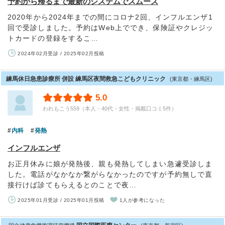
予約から帰るまで最新のシステムでスムーズ
2020年から2024年までの間にコロナ2回、インフルエンザ1
回で受診しました。予約はWeb上ででき、保険証やクレジッ
トカードの登録をするこ…
2024年02月受診 / 2025年02月投稿
練馬休日急患診療所 併設 練馬区夜間救急こどもクリニック
(東京都・練馬区)
5.0
われもこう559（本人・40代・女性・掲載口コミ5件）
内科
発熱
インフルエンザ
お正月休みに娘が発熱後、親も発熱してしまい急遽受診しま
した。電話がなかなか繋がらなかったのですが予約無しで直
接行けば診てもらえるとのことで夜…
2025年01月受診 / 2025年01月投稿
1人が参考になった