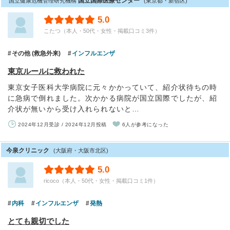
国立国際医療センター
国立健康危機管理研究機構
(東京都・新宿区)
5.0
こたつ（本人・50代・女性・掲載口コミ3件）
その他 (救急外来)
インフルエンザ
東京ルールに救われた
東京女子医科大学病院に元々かかっていて、紹介状待ちの時
に急病で倒れました。次かかる病院が国立国際でしたが、紹
介状が無いから受け入れられないと…
2024年12月受診 / 2024年12月投稿
6人が参考になった
今泉クリニック
(大阪府・大阪市北区)
5.0
ricoco（本人・50代・女性・掲載口コミ1件）
内科
インフルエンザ
発熱
とても親切でした