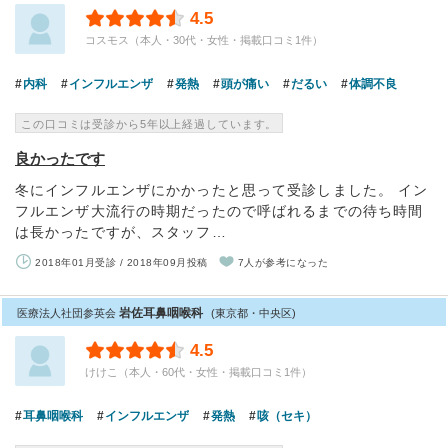
4.5
コスモス（本人・30代・女性・掲載口コミ1件）
内科
インフルエンザ
発熱
頭が痛い
だるい
体調不良
この口コミは受診から5年以上経過しています。
良かったです
冬にインフルエンザにかかったと思って受診しました。 イン
フルエンザ大流行の時期だったので呼ばれるまでの待ち時間
は長かったですが、スタッフ…
2018年01月受診 / 2018年09月投稿
7人が参考になった
岩佐耳鼻咽喉科
医療法人社団参英会
(東京都・中央区)
4.5
けけこ（本人・60代・女性・掲載口コミ1件）
耳鼻咽喉科
インフルエンザ
発熱
咳（セキ）