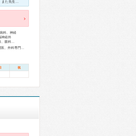
看護師さんや受付の方が親切で的確な指示がありとても印象的でした。また先生もハキハキとしてて話もしやすく何でも相談出来る先生でした。 私の印象からすると無駄な検査とかはなく必要な事だけしてパッパッと終
病科、神経
脳神経外
科、眼科…
総合内科専門医、総合診療専門医、リウマチ専門医、血液専門医、外科専門医、糖尿病専門医、内分泌代謝科専門医、甲状腺専門医、呼吸器専門医、呼吸器外科専門医、気管支鏡専門医、循環器専門医、心臓血管外科専門医、高血圧専門医、不整脈専門医、消化器病専門医、消化器外科専門医、肝臓専門医、消化器内視鏡専門医、泌尿器科専門医、腎臓専門医、透析専門医、脳血管内治療専門医、神経内科専門医、脳神経外科専門医、頭痛専門医、整形外科専門医、リハビリテーション科専門医、形成外科専門医、皮膚科専門医、眼科専門医、耳鼻咽喉科専門医、めまい相談医、産婦人科専門医、婦人科腫瘍専門医、乳腺専門医、周産期(新生児)専門医、小児科専門医、小児外科専門医、認知症専門医、精神科専門医、麻酔科専門医、ペインクリニック専門医、細胞診専門医、超音波専門医、病理専門医、口腔外科専門医、放射線科専門医、臨床遺伝専門医、救急科専門医、がん薬物療法専門医、がん治療認定医
日
祝