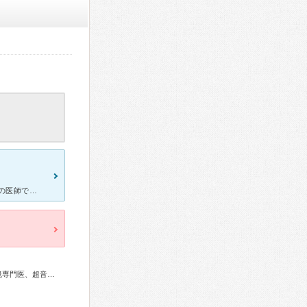
正月の休日救急当番医のときに、診て頂きました。 内科ですが、複数の医師で診察をされていて、さほど待たされずに診てもらえました。 ベテランの先生が診察をされ、症状を瞬時に診て、必要な処置をし
総合内科専門医、消化器病専門医、肝臓専門医、消化器内視鏡専門医、超音波専門医、がん治療認定医