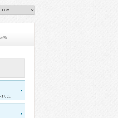
ホ可)
[症状・来院理由] 祖父が肺ガンで入院していて、お見舞いに何度も通いました。 [医師の診断・治療法] 抗ガン治療をおこなってもらっていました。 吐き気など副作用もひどかったようですが、付き添い