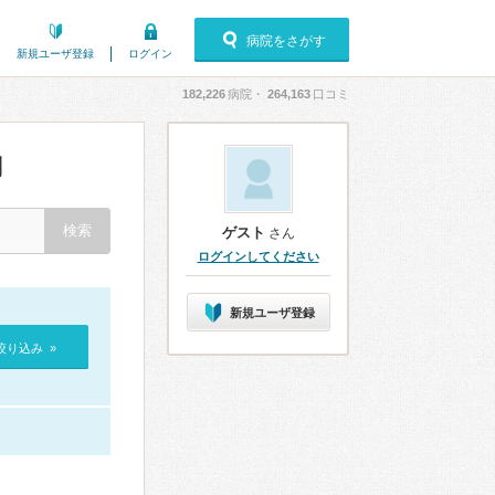
病院をさがす
新規ユーザ登録
ログイン
182,226
病院・
264,163
口コミ
判
ゲスト
さん
ログインしてください
新規ユーザ登録
絞り込み »