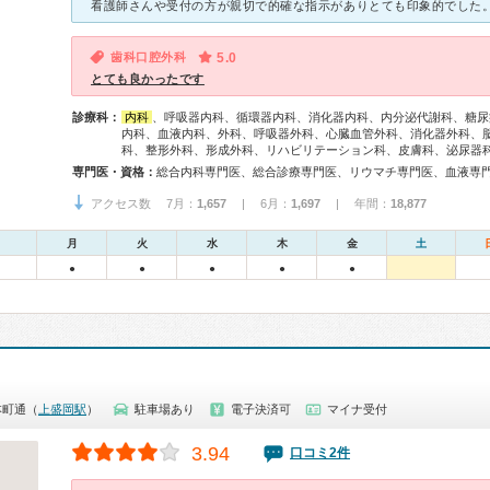
歯科口腔外科
5.0
とても良かったです
診療科：
内科
、呼吸器内科、循環器内科、消化器内科、内分泌代謝科、糖尿
内科、血液内科、外科、呼吸器外科、心臓血管外科、消化器外科、
科、整形外科、形成外科、リハビリテーション科、皮膚科、泌尿器
専門医・資格：
アクセス数 7月：
1,657
| 6月：
1,697
| 年間：
18,877
月
火
水
木
金
土
●
●
●
●
●
本町通（
上盛岡駅
）
駐車場あり
電子決済可
マイナ受付
3.94
口コミ2件