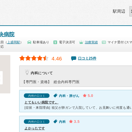
駅周辺
央病院
上田（
上盛岡駅
）
駐車場あり
電子決済可
治療実績
マイナ受付 (スマ
対応
4.46
口コミ25件
内科について
【専門医・資格】
総合内科専門医
5.0
内科・肺がん
内科の口コミ
とてもいい病院です。
3.5
内科
内科の口コミ
よかったです