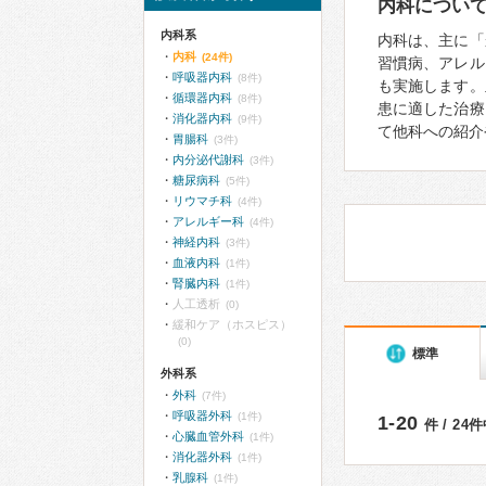
内科につい
内科系
内科は、主に「
内科
(24件)
習慣病、アレル
呼吸器内科
(8件)
も実施します。
循環器内科
(8件)
患に適した治療
消化器内科
(9件)
て他科への紹介
胃腸科
(3件)
内分泌代謝科
(3件)
糖尿病科
(5件)
リウマチ科
(4件)
アレルギー科
(4件)
神経内科
(3件)
血液内科
(1件)
腎臓内科
(1件)
人工透析
(0)
緩和ケア（ホスピス）
(0)
標準
外科系
外科
(7件)
呼吸器外科
(1件)
1-20
件 / 24
心臓血管外科
(1件)
消化器外科
(1件)
乳腺科
(1件)