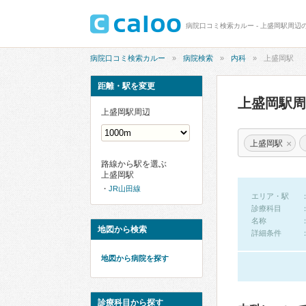
病院口コミ検索カルー - 上盛岡駅周辺
病院口コミ検索カルー
病院検索
内科
上盛岡駅
距離・駅を変更
上盛岡駅
上盛岡駅周辺
×
上盛岡駅
路線から駅を選ぶ
上盛岡駅
JR山田線
エリア・駅
診療科目
名称
地図から検索
詳細条件
地図から病院を探す
診療科目から探す