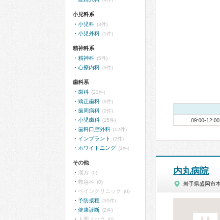
小児科系
小児科
(3件)
小児外科
(1件)
精神科系
精神科
(5件)
心療内科
(3件)
歯科系
歯科
(23件)
矯正歯科
(9件)
歯周病科
(2件)
小児歯科
(15件)
09:00-12:00
歯科口腔外科
(12件)
インプラント
(2件)
ホワイトニング
(1件)
その他
内丸病院
漢方
(0)
救急科
(0)
岩手県盛岡市
ペインクリニック
(0)
予防接種
(30件)
健康診断
(2件)
人間ドック
(0)