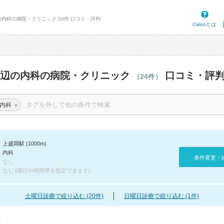
の内科の病院・クリニック 24件 口コミ・評判
Calooとは
周辺の内科の病院・クリニック
口コミ・評
（24件）
×
内科
上盛岡駅 (1000m)
内科
条件変更・
なし
なし (曜日や時間帯を指定できます)
土曜日診療で絞り込む (20件)
日曜日診療で絞り込む (1件)