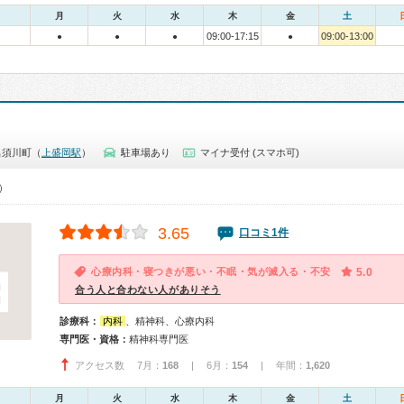
月
火
水
木
金
土
09:00-17:15
09:00-13:00
●
●
●
●
名須川町（
上盛岡駅
）
駐車場あり
マイナ受付 (スマホ可)
0）
3.65
口コミ1件
心療内科・寝つきが悪い・不眠・気が滅入る・不安
5.0
合う人と合わない人がありそう
診療科：
内科
、精神科、心療内科
専門医・資格：
精神科専門医
アクセス数 7月：
168
| 6月：
154
| 年間：
1,620
月
火
水
木
金
土