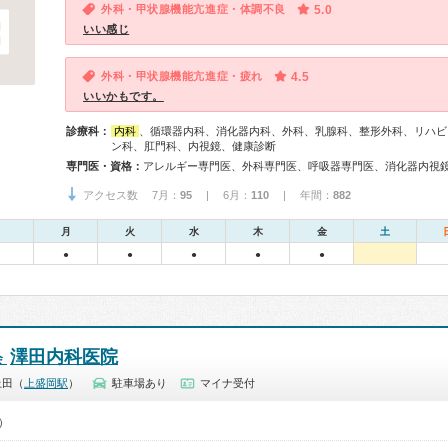
外科・甲状腺機能亢進症・体調不良
5.0
いい感じ
外科・甲状腺機能亢進症・疲れ
4.5
いいかもです。
診療科：
内科
、循環器内科、消化器内科、外科、乳腺科、整形外科、リハビ
ン科、肛門科、内視鏡、健康診断
専門医・資格：
アクセス数 7月：
95
| 6月：
110
| 年間：
882
月
火
水
木
金
土
●
●
●
●
●
澤田内科医院
会
上田（
上盛岡駅
）
駐車場あり
マイナ受付
0）