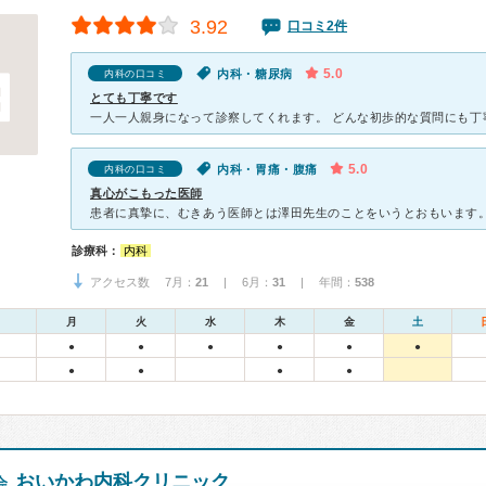
3.92
口コミ2件
5.0
内科・糖尿病
内科の口コミ
とても丁寧です
5.0
内科・胃痛・腹痛
内科の口コミ
真心がこもった医師
診療科：
内科
アクセス数 7月：
21
| 6月：
31
| 年間：
538
月
火
水
木
金
土
●
●
●
●
●
●
●
●
●
●
おいかわ内科クリニック
会