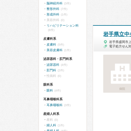
脳神経外科
(3件)
整形外科
(7件)
形成外科
(1件)
美容外科
(0)
リハビリテーション科
(8件)
岩手県立中
皮膚科系
岩手県盛岡市
皮膚科
(5件)
電子処方せん
美容皮膚科
(1件)
泌尿器科・肛門科系
泌尿器科
(4件)
肛門科
(2件)
性病科
(0)
眼科系
病院
眼科
(4件)
耳鼻咽喉科系
耳鼻咽喉科
(3件)
産婦人科系
産科
(0)
婦人科
(1件)
産婦人科
(4件)