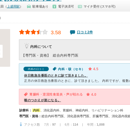
上田（
上盛岡駅
）
駐車場あり
電子決済可
マイナ受付 (スマホ可)
0）
3.58
口コミ2件
内科について
【専門医・資格】
総合内科専門医
4.5
内科・咳（セキ）
内科の口コミ
休日救急当番医のときに診て頂きました。
胃腸科・逆流性食道炎・声が枯れる
4.0
喉のつかえが楽になる。
診療科：
内科
、消化器内科、胃腸科、神経内科、リハビリテーション科
専門医・資格：
アクセス数 7月：
97
| 6月：
114
| 年間：
1,008