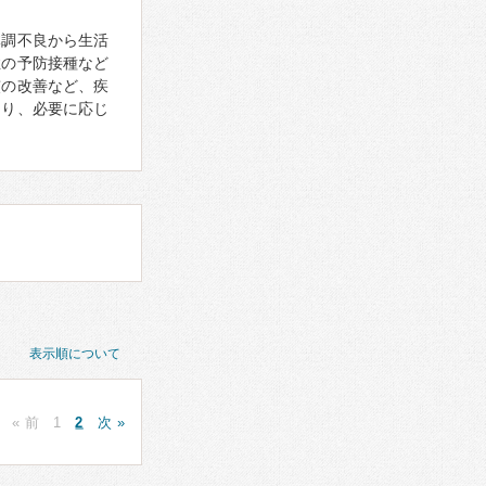
体調不良から生活
症の予防接種など
慣の改善など、疾
あり、必要に応じ
表示順について
« 前
1
2
次 »