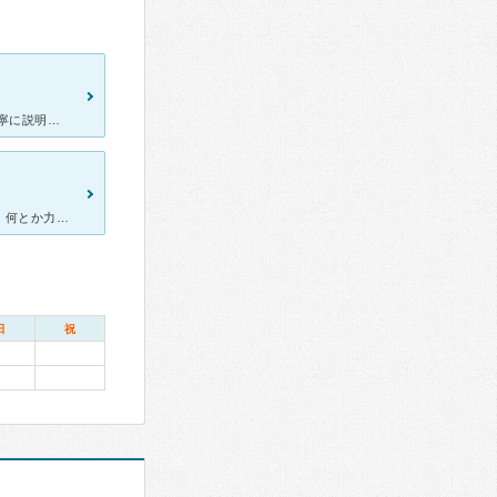
一人一人親身になって診察してくれます。 どんな初歩的な質問にも丁寧に説明してくれますし、担当外の質問(野菜の栄養価、サプリメントなど)にも、その場でインターネットで調べてくれて、先生の解説を添えて、
患者に真摯に、むきあう医師とは澤田先生のことをいうとおもいます。何とか力になりたいそういう気持ちで望んでいると思います。 お腹が痛かったのですが、エコーですぐみてくれて 腫れもなければ心配すること
日
祝