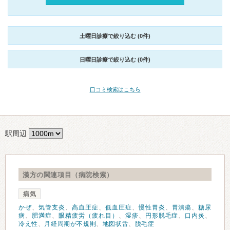
土曜日診療で絞り込む (0件)
日曜日診療で絞り込む (0件)
口コミ検索はこちら
駅周辺
漢方の関連項目（病院検索）
病気
かぜ
、
気管支炎
、
高血圧症
、
低血圧症
、
慢性胃炎
、
胃潰瘍
、
糖尿
病
、
肥満症
、
眼精疲労（疲れ目）
、
湿疹
、
円形脱毛症
、
口内炎
、
冷え性
、
月経周期が不規則
、
地図状舌
、
脱毛症