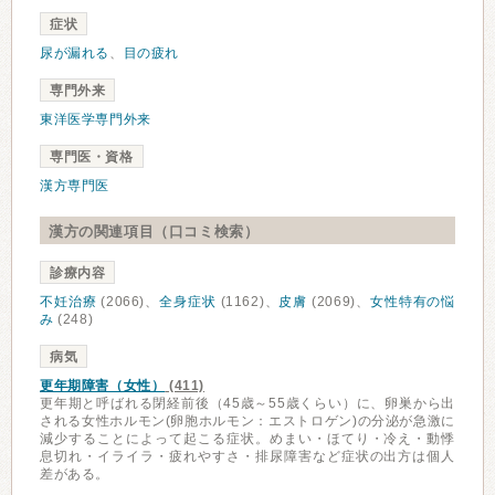
症状
尿が漏れる
、
目の疲れ
専門外来
東洋医学専門外来
専門医・資格
漢方専門医
漢方の関連項目（口コミ検索）
診療内容
不妊治療
(2066)、
全身症状
(1162)、
皮膚
(2069)、
女性特有の悩
み
(248)
病気
更年期障害（女性）
(411)
更年期と呼ばれる閉経前後（45歳～55歳くらい）に、卵巣から出
される女性ホルモン(卵胞ホルモン：エストロゲン)の分泌が急激に
減少することによって起こる症状。めまい・ほてり・冷え・動悸
息切れ・イライラ・疲れやすさ・排尿障害など症状の出方は個人
差がある。