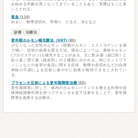
み始める年齢が高くなってきていることもあり、実際はもっと多
いとされる。
貧血
(130)
めまい、動悸息切れ、耳鳴り、だるさ、冷えなど
診療・治療法
更年期ホルモン補充療法（HRT)
(80)
少なくなった女性ホルモン（卵胞ホルモン：エストロゲン）を薬
で補い、症状の改善を図る方法。場合によっては、黄体ホルモン
(プロゲステロン)も補充することがある。主に飲み薬（経口剤）と
貼り薬／塗り薬（経皮剤）の２種類に分かれる。特にホットフラ
ッシュなどの血管や血流に関する症状、動悸や息切れなどの自律
神経の不調による症状に速やかに効果が期待できるとされてい
る。
プラセンタ注射による更年期障害治療
(49)
更年期障害に対して、体内のホルモンバランスを整える作用や自
律神経調整作用を持つプラセンタを皮下注射することで、更年期
障害を改善する治療法。