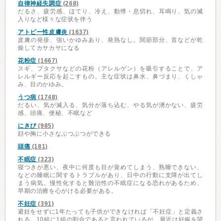
自律神経失調症
(268)
だるさ、疲労感、ほてり、冷え、動悸・息切れ、耳鳴り、気の滅
入りなど様々な症状を伴う
アトピー性皮膚炎
(1637)
皮膚の発疹、強いかゆみあり、発熱なし。関節部分、首などが乾
燥してカサカサになる
花粉症
(1667)
スギ、ブタクサなどの花粉（アレルゲン）を吸引することで、ア
レルギー反応を起こすもの。主な症状は鼻水、鼻づまり、くしゃ
み、目のかゆみ。
うつ病
(1748)
だるい、気が滅入る、気分が落ち込む、やる気が湧かない、疲労
感、頭痛、便秘、不眠など
にきび
(985)
顔や胸に小さなぶつぶつができる
頭痛
(181)
不眠症
(323)
寝つきが悪い、夜中に何度も目が覚めてしまう、熟睡できない、
などの睡眠に関するトラブルがあり、日中の行動に支障が出てし
まう病気。慢性化すると難治性の不眠症になる恐れがあるため、
早期の治療を心がける必要がある。
不妊症
(391)
避妊をせずに1年たっても子供ができなければ「不妊症」と定義さ
れる。10組に1組の割合であると言われているが、最近は妊娠を望