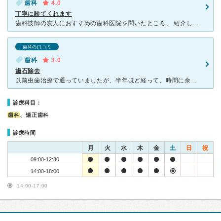
歯科
4.0
丁寧に診てくれます
歯科技師の友人におすすめの歯科医院を聞いたところ、 紹介してくださったのがこちらでした。 建物は決して新しくありませんが エントランスにキレイなお花が飾ってあったり ウォーターサーバーがあ
歯科の口コミ
歯科
3.0
歯石除去
以前虫歯治療で通っていましたが、半年ほど経って、時間に余裕ができ、歯石が溜まってきたので、除去のために通院しました。休診日の前日に訪問したので混んでいましたが、来客一人一人への対応がとても良く、歯石除
診療科目：
歯科
、矯正歯科
診療時間
月
火
水
木
金
土
日
祝
09:00-12:30
14:00-18:00
14:00-17:00