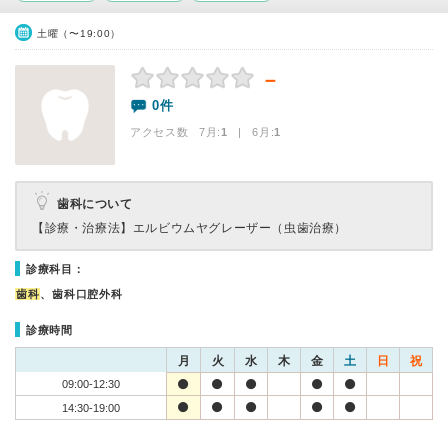
土曜（〜19:00）
－
0件
アクセス数 7月:
1
| 6月:
1
歯科について
【診療・治療法】
エルビウムヤグレーザー（虫歯治療）
診療科目：
歯科
、歯科口腔外科
診療時間
月
火
水
木
金
土
日
祝
09:00-12:30
14:30-19:00