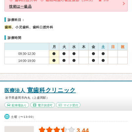
歯科口腔外科
睡眠時無呼吸症候群（SAS）
5.0
技術は一級品
診療科目：
歯科
、小児歯科、歯科口腔外科
診療時間
月
火
水
木
金
土
日
祝
09:30-12:30
14:00-19:00
寛歯科クリニック
医療法人
岩手県盛岡市内丸（上盛岡駅）
駐車場あり
電子決済可
マイナ受付
土曜（〜13:00）
3.44