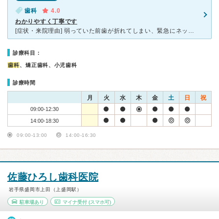
歯科
4.0
わかりやすく丁寧です
[症状・来院理由] 弱っていた前歯が折れてしまい、緊急にネット検索で見つけた歯科でしたが、「痛くない治療を心掛けております」の御触書が気に入ったので行ってみました。 [医師の診断・治療法] まず
診療科目：
歯科
、矯正歯科、小児歯科
診療時間
月
火
水
木
金
土
日
祝
09:00-12:30
14:00-18:30
09:00-13:00
14:00-16:30
佐藤ひろし歯科医院
岩手県盛岡市上田（上盛岡駅）
駐車場あり
マイナ受付
(スマホ可)