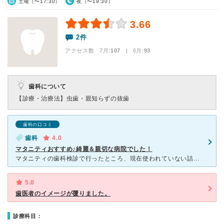
土曜（〜17:30）
夜（〜19:30）
3.66
2件
アクセス数 7月:
107
| 6月:
93
歯科について
【診療・治療法】
虫歯・親知らずの抜歯
歯科の口コミ
歯科
4.0
マタニティおすすめ♪綺麗＆親切な病院でした！
マタニティの歯科検診で行ったところ、現在使われていない詰め物が見つかり、それの取り換えと虫歯の治療で利用しました。 施設はとても綺麗で、治療時間も１５分刻みで決められているので、待ち時間はほとん
5.0
歯医者のイメージが覆りました。
診療科目：