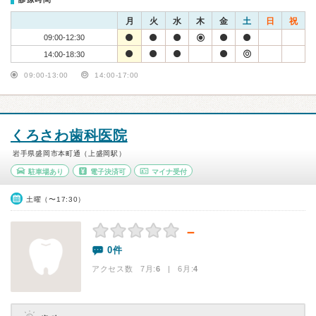
月
火
水
木
金
土
日
祝
09:00-12:30
14:00-18:30
09:00-13:00
14:00-17:00
くろさわ歯科医院
岩手県盛岡市本町通（上盛岡駅）
駐車場あり
電子決済可
マイナ受付
土曜（〜17:30）
－
0件
アクセス数 7月:
6
| 6月:
4