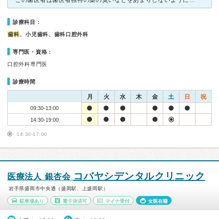
この歯医者は歯医者独特の薬の臭いなどをあまりしないように気を使ってるそうで、歯医者の臭いが嫌いな私も嫌な思いをせずに居られる歯医者です。 予約しても少しは待ちますが、他の歯医者よりは早い方かな？と思
診療科目：
歯科
、小児歯科、歯科口腔外科
専門医・資格：
口腔外科専門医
診療時間
月
火
水
木
金
土
日
祝
09:30-13:00
14:30-19:00
14:30-17:00
コバヤシデンタルクリニック
医療法人 銀杏会
岩手県盛岡市中央通（盛岡駅、上盛岡駅）
駐車場あり
電子決済可
マイナ受付
女医在籍