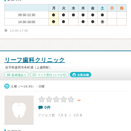
月
火
水
木
金
土
日
祝
09:30-12:30
14:30-18:00
14:00-17:00
リーフ歯科クリニック
岩手県盛岡市本町通（上盛岡駅）
駐車場あり
マイナ受付
(スマホ可)
女医在籍
土曜（〜18:30）・日曜
－
0件
アクセス数 7月:
3
| 6月:
5