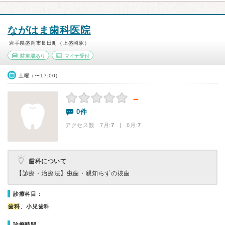
ながはま歯科医院
岩手県盛岡市長田町（上盛岡駅）
駐車場あり
マイナ受付
土曜（〜17:00）
－
0件
アクセス数 7月:
7
| 6月:
7
歯科について
【診療・治療法】
虫歯・親知らずの抜歯
診療科目：
歯科
、小児歯科
診療時間