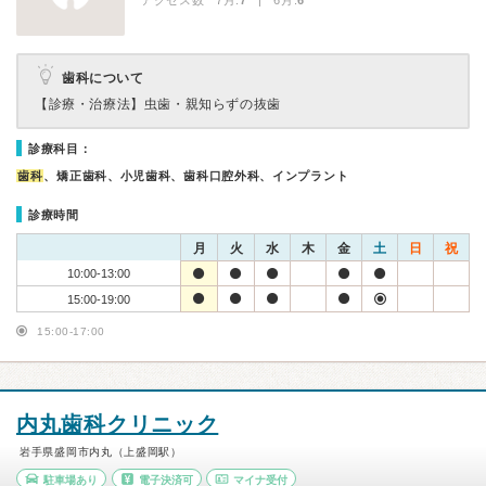
アクセス数 7月:
7
| 6月:
6
歯科について
【診療・治療法】
虫歯・親知らずの抜歯
診療科目：
歯科
、矯正歯科、小児歯科、歯科口腔外科、インプラント
診療時間
月
火
水
木
金
土
日
祝
10:00-13:00
15:00-19:00
15:00-17:00
内丸歯科クリニック
岩手県盛岡市内丸（上盛岡駅）
駐車場あり
電子決済可
マイナ受付