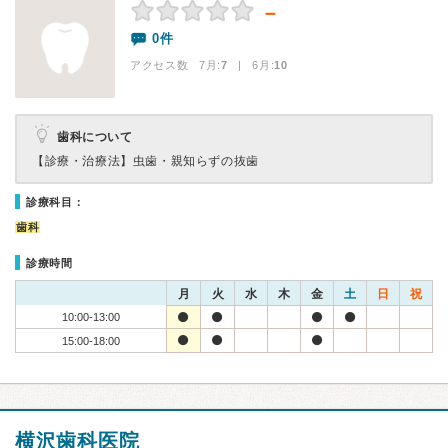
－
0件
アクセス数 7月:
7
| 6月:
10
歯科について
【診療・治療法】
虫歯・親知らずの抜歯
診療科目：
歯科
診療時間
月
火
水
木
金
土
日
祝
10:00-13:00
15:00-18:00
横沢歯科医院