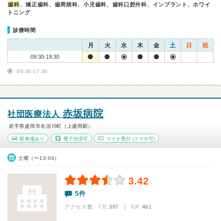
歯科
、矯正歯科、歯周病科、小児歯科、歯科口腔外科、インプラント、ホワイ
トニング
診療時間
月
火
水
木
金
土
日
祝
09:30-19:30
09:30-17:30
赤坂病院
社団医療法人
岩手県盛岡市名須川町（上盛岡駅）
駐車場あり
電子決済可
マイナ受付
(スマホ可)
土曜（〜13:00）
3.42
5件
アクセス数 7月:
397
| 6月:
461