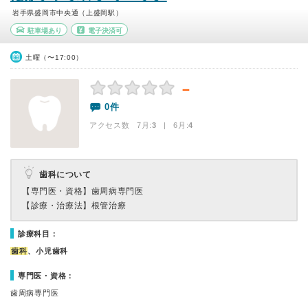
岩手県盛岡市中央通（上盛岡駅）
駐車場あり
電子決済可
土曜（〜17:00）
－
0件
アクセス数 7月:
3
| 6月:
4
歯科について
【専門医・資格】
歯周病専門医
【診療・治療法】
根管治療
診療科目：
歯科
、小児歯科
専門医・資格：
歯周病専門医