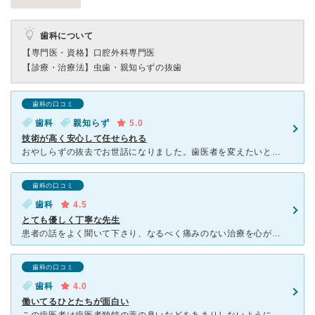
歯科について
【専門医・資格】
口腔外科専門医
【診療・治療法】
虫歯・親知らずの抜歯
歯科の口コミ
歯科
親知らず
5.0
技術が高く安心して任せられる
おやしらずの抜去でお世話になりました。歯医者を変えたいと思い、口コミを参考にこちらに行き着きました。抜くのがとても上手です。短時間で終わりました。人にもよるのかもしれませんが、抜去後も腫れること無かっ
歯科の口コミ
歯科
4.5
とても優しく丁寧な先生
患者の話をよく聞いて下さり、なるべく痛みのない治療を心がけて下さります。 そして、すべての虫歯を根こそぎとるというよりはなるべく歯を残してという治療をなさいます。 先生の人の良さを感じるため安心し
歯科の口コミ
歯科
4.0
働いてるひとたちが面白い