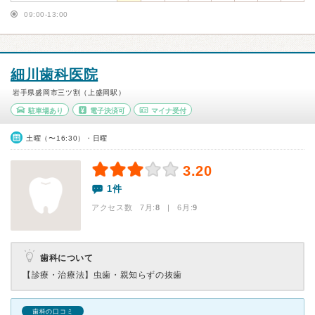
09:00-13:00
細川歯科医院
岩手県盛岡市三ツ割（上盛岡駅）
駐車場あり
電子決済可
マイナ受付
土曜（〜16:30）・日曜
3.20
1件
アクセス数 7月:
8
| 6月:
9
歯科について
【診療・治療法】
虫歯・親知らずの抜歯
歯科の口コミ