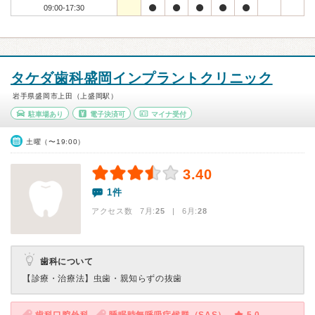
09:00-17:30
タケダ歯科盛岡インプラントクリニック
岩手県盛岡市上田（上盛岡駅）
駐車場あり
電子決済可
マイナ受付
土曜（〜19:00）
3.40
1件
アクセス数 7月:
25
| 6月:
28
歯科について
【診療・治療法】
虫歯・親知らずの抜歯