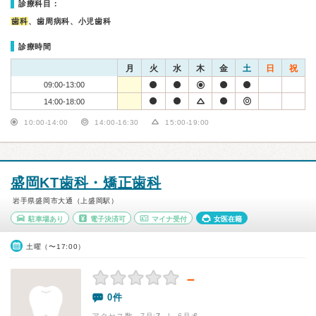
診療科目：
歯科
、歯周病科、小児歯科
診療時間
月
火
水
木
金
土
日
祝
09:00-13:00
14:00-18:00
10:00-14:00
14:00-16:30
15:00-19:00
盛岡KT歯科・矯正歯科
岩手県盛岡市大通（上盛岡駅）
駐車場あり
電子決済可
マイナ受付
女医在籍
土曜（〜17:00）
－
0件