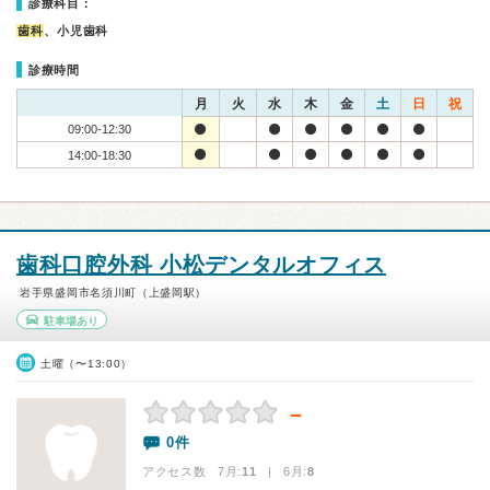
診療科目：
歯科
、小児歯科
診療時間
月
火
水
木
金
土
日
祝
09:00-12:30
14:00-18:30
歯科口腔外科 小松デンタルオフィス
岩手県盛岡市名須川町（上盛岡駅）
駐車場あり
土曜（〜13:00）
－
0件
アクセス数 7月:
11
| 6月:
8