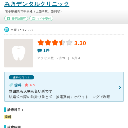
みきデンタルクリニック
岩手県盛岡市中央通（上盛岡駅、盛岡駅）
電子決済可
マイナ受付
土曜（〜17:00）
3.30
1件
アクセス数 7月:
9
| 6月:
4
歯科の口コミ
歯科
4.5
雰囲気も人柄も良い所です
結婚式の際の前撮り前と式・披露宴前にホワイトニングで利用させていただきました。 私の選んだコースはオフィスホワイトニング＋ホームホワイトニングでした。初めてのホワイトニングで不安でしたが，説明等分か
診療科目：
歯科
診療時間