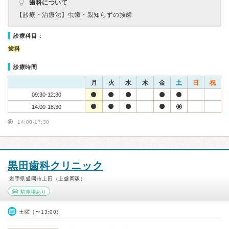
歯科について
【診療・治療法】
虫歯・親知らずの抜歯
診療科目：
歯科
診療時間
月
火
水
木
金
土
日
祝
09:30-12:30
14:00-18:30
14:00-17:30
黒田歯科クリニック
岩手県盛岡市上田（上盛岡駅）
駐車場あり
土曜（〜13:00）