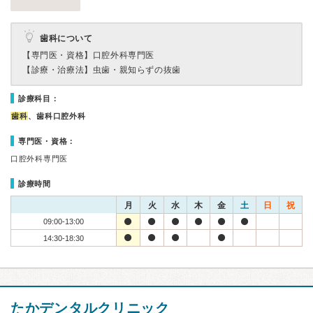
歯科について
【専門医・資格】
口腔外科専門医
【診療・治療法】
虫歯・親知らずの抜歯
診療科目：
歯科
、歯科口腔外科
専門医・資格：
口腔外科専門医
診療時間
月
火
水
木
金
土
日
祝
09:00-13:00
14:30-18:30
たかデンタルクリニック