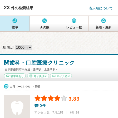
23
件の検索結果
表示順について
標準
★の数
レビュー数
新着・更新
駅周辺
関歯科・口腔医療クリニック
岩手県盛岡市中央通（盛岡駅、上盛岡駅）
駐車場あり
電子決済可
マイナ受付
土曜（〜17:00）・日曜
3.83
5件
アクセス数 7月:
155
| 6月:
88