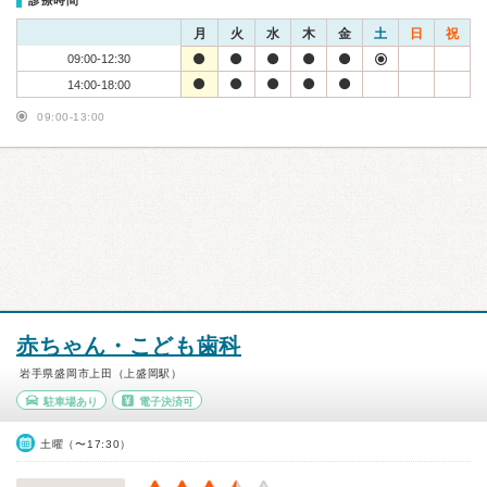
診療時間
月
火
水
木
金
土
日
祝
09:00-12:30
14:00-18:00
09:00-13:00
赤ちゃん・こども歯科
岩手県盛岡市上田（上盛岡駅）
駐車場あり
電子決済可
土曜（〜17:30）