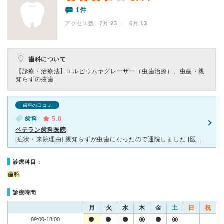
1件
アクセス数 7月:
23
| 6月:
13
歯科について
【診療・治療法】
エルビウムヤグレーザー（虫歯治療）、虫歯・親
知らずの抜歯
歯科の口コミ
歯科
5.0
ベテラン歯科医院
[症状・来院理由] 親知らずが虫歯になったので通院しました [医師の診断・治療法] 親知らずが完全に出てきていないため、抜歯はせず、虫歯を削って予防薬をぬるという治療。また、知覚過敏になっており
診療科目：
歯科
診療時間
月
火
水
木
金
土
日
祝
09:00-18:00