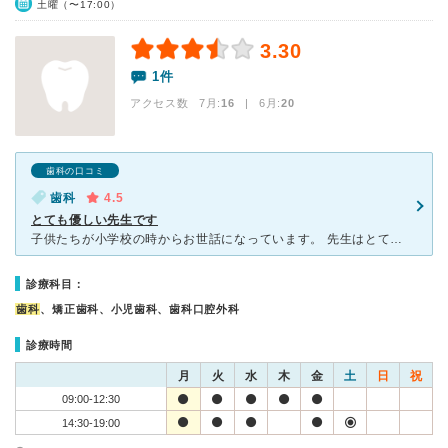
土曜（〜17:00）
3.30
1件
アクセス数 7月:
16
| 6月:
20
歯科の口コミ
歯科
4.5
とても優しい先生です
子供たちが小学校の時からお世話になっています。 先生はとても優しい先生です。 以前、他の歯科医院で治療していただいたときに「歯医者さんは怖い」と子供が思ってしまった為、治療していた期間は連れて行く
診療科目：
歯科
、矯正歯科、小児歯科、歯科口腔外科
診療時間
月
火
水
木
金
土
日
祝
09:00-12:30
14:30-19:00