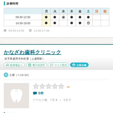
診療時間
月
火
水
木
金
土
日
祝
09:30-12:30
14:30-19:00
09:30-13:00
14:00-17:00
かなざわ歯科クリニック
岩手県盛岡市本町通（上盛岡駅）
駐車場あり
電子決済可
マイナ受付
女医在籍
土曜（〜16:30）
－
0件
アクセス数 7月:
3
| 6月:
7