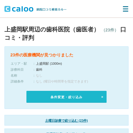
上盛岡駅周辺の歯科医院（歯医者）
口
（23件）
コミ・評判
23件の医療機関が見つかりました
エリア・駅
上盛岡駅 (1000m)
診療科目
歯科
名称
なし
詳細条件
なし (曜日や時間帯を指定できます)
条件変更・絞り込み
土曜日診療で絞り込む (23件)