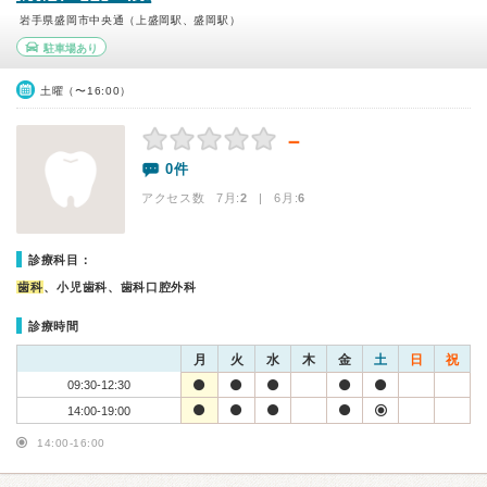
岩手県盛岡市中央通（上盛岡駅、盛岡駅）
駐車場あり
土曜（〜16:00）
－
0件
アクセス数 7月:
2
| 6月:
6
診療科目：
歯科
、小児歯科、歯科口腔外科
診療時間
月
火
水
木
金
土
日
祝
09:30-12:30
14:00-19:00
14:00-16:00