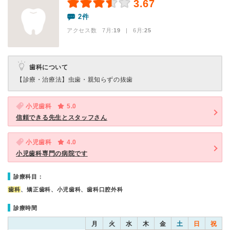
3.67
2件
アクセス数 7月:
19
| 6月:
25
歯科について
【診療・治療法】
虫歯・親知らずの抜歯
小児歯科
5.0
信頼できる先生とスタッフさん
小児歯科
4.0
小児歯科専門の病院です
診療科目：
歯科
、矯正歯科、小児歯科、歯科口腔外科
診療時間
月
火
水
木
金
土
日
祝