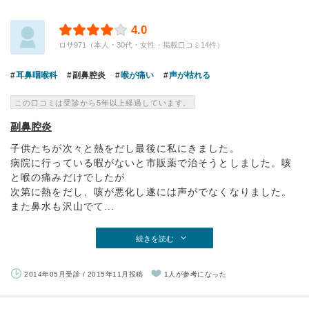
4.0
ロサ971（本人・30代・女性・掲載口コミ14件）
耳鼻咽喉科
副鼻腔炎
喉が痛い
声が枯れる
この口コミは受診から5年以上経過しています。
副鼻腔炎
子供たちが次々と熱をだし最後に私にきました。
病院に行っている暇がないと市販薬で治そうとしました。咳
と喉の痛みだけでしたが
次第に熱をだし、咳が悪化し遂には声がでなくなりました。
また鼻水も沢山でて...
続きを読む
2014年05月受診 / 2015年11月投稿
1人が参考になった