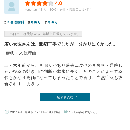
4.0
kenchan（本人・50代・男性・掲載口コミ4件）
耳鼻咽喉科
耳鳴り
耳鳴り
この口コミは受診から5年以上経過しています。
若い女医さんは、懇切丁寧でしたが、分かりにくかった。
[症状・来院理由]
五・六年前から、耳鳴りがあり過去二度他の耳鼻科へ通院し
たが投薬の効き目の判断が非常に長く、そのことによって薬
代もかなり高価になってしまったことであり、当然症状も改
善されず、あきら...
続きを読む
2011年10月受診 / 2011年10月投稿
10人が参考になった