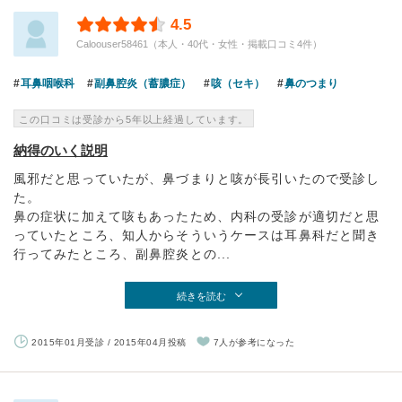
4.5
Caloouser58461（本人・40代・女性・掲載口コミ4件）
耳鼻咽喉科
副鼻腔炎（蓄膿症）
咳（セキ）
鼻のつまり
この口コミは受診から5年以上経過しています。
納得のいく説明
風邪だと思っていたが、鼻づまりと咳が長引いたので受診し
た。
鼻の症状に加えて咳もあったため、内科の受診が適切だと思
っていたところ、知人からそういうケースは耳鼻科だと聞き
行ってみたところ、副鼻腔炎との...
続きを読む
2015年01月受診 / 2015年04月投稿
7人が参考になった