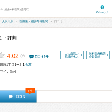
件: 細井外科医院 (盛岡市)
Calooとは
大沢川原
医療法人 細井外科医院
口コミ
ミ・評判
この病院の
無料医療機関
4.02
？
口コミ
3
件
看護師求人
会員登録
川原1丁目1ー2
【
地図
】
マイナ受付
3件
口コミ