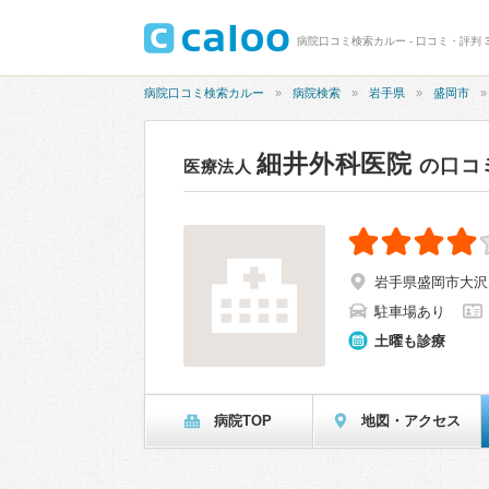
病院口コミ検索カルー - 口コミ・評判 3
病院口コミ検索カルー
病院検索
岩手県
盛岡市
細井外科医院
の口コ
医療法人
岩手県盛岡市大沢
駐車場あり
土曜も診療
病院TOP
地図・アクセス