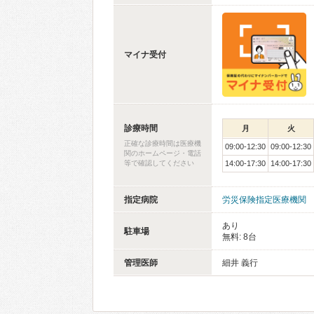
マイナ受付
診療時間
月
火
正確な診療時間は医療機
09:00-12:30
09:00-12:30
関のホームページ・電話
等で確認してください
14:00-17:30
14:00-17:30
指定病院
労災保険指定医療機関
あり
駐車場
無料: 8台
管理医師
細井 義行