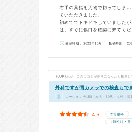
右手の薬指を刃物で切ってしまい
ていただきました。
初めてでドキドキしていましたが
は、すぐに傷口を確認に来てくださ.
受診時期： 2022年10月
投稿時期： 20
9人中9人
が、この口コミが参考になったと投票し
外科ですが胃カメラでの検査もで
ローシェンナ158（本人・30代・女性・掲
4.5
胃腸科
胸やけ・胃