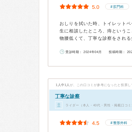
5.0
肛門科
おしりを拭いた時、トイレットペ
生に相談したところ、痔というこ
物腰低くて、丁寧な診察をされる先
受診時期： 2024年04月
投稿時期： 20
1人中1人
が、この口コミが参考になったと投票し
丁寧な診察
ライダー（本人・40代・男性・掲載口コミ
4.5
整形外科