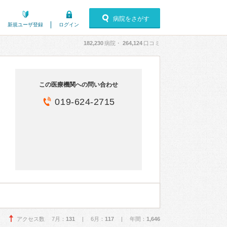
病院をさがす
新規ユーザ登録
ログイン
182,230
病院・
264,124
口コミ
この医療機関への問い合わせ
019-624-2715
アクセス数 7月：
131
| 6月：
117
| 年間：
1,646