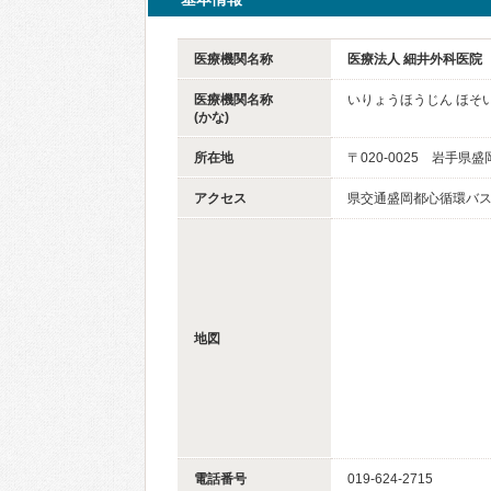
医療機関名称
医療法人 細井外科医院
医療機関名称
いりょうほうじん ほそ
(かな)
所在地
〒020-0025 岩手県
アクセス
県交通盛岡都心循環バス
地図
電話番号
019-624-2715