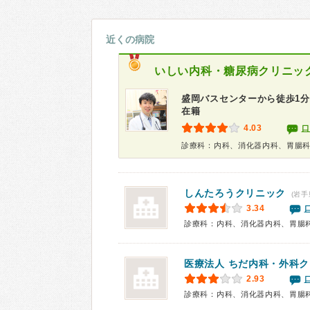
近くの病院
いしい内科・糖尿病クリニッ
盛岡バスセンターから徒歩1
在籍
4.03
口
診療科：内科、消化器内科、胃腸
しんたろうクリニック
(岩手
3.34
診療科：内科、消化器内科、胃腸
医療法人 ちだ内科・外科
2.93