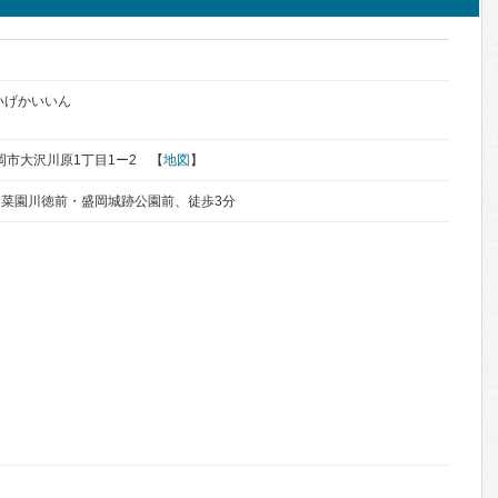
いげかいいん
盛岡市大沢川原1丁目1ー2 【
地図
】
菜園川徳前・盛岡城跡公園前、徒歩3分