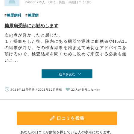
hasset（本人・60代・男性・掲載口コミ1件）
糖尿病科
糖尿病
糖尿病受診にお勧めします
次の点が良かったと感じた。
１）採血をした後、院内にある機器で迅速に血糖値やHbA1c
の結果が判り、その検査結果を踏まえて適切なアドバイスを
頂けるので、検査結果を聞くために改めて来院する必要も無
いこ...
続きを読む
2023年12月受診 / 2023年12月投稿
22人が参考になった
口コミを投稿
あなたの口コミが病院を探している人の参考になります。