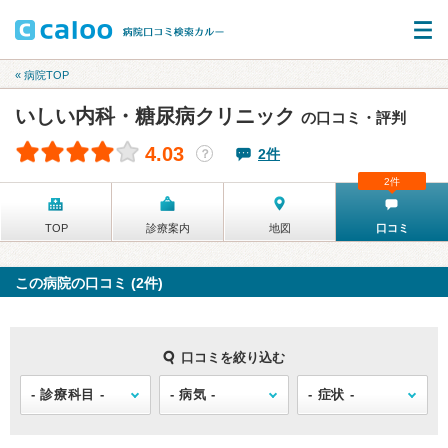
« 病院TOP
いしい内科・糖尿病クリニック
の口コミ・評判
4.03
2件
？
2件
TOP
診療案内
地図
口コミ
この病院の口コミ (2件)
口コミを絞り込む