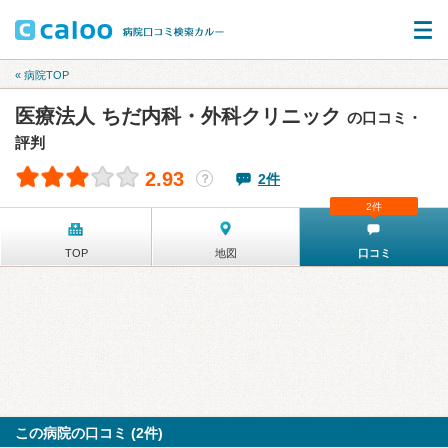
« 病院TOP
医療法人 ちだ内科・外科クリニック
の口コミ・
評判
2.93
2件
？
2件
TOP
地図
口コミ
この病院の口コミ (2件)