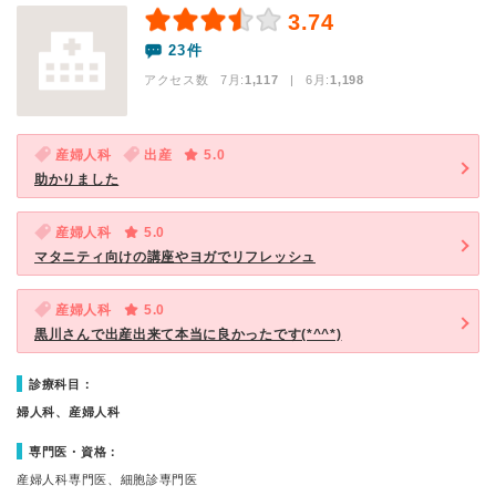
3.74
23件
アクセス数 7月:
1,117
| 6月:
1,198
産婦人科
出産
5.0
助かりました
産婦人科
5.0
マタニティ向けの講座やヨガでリフレッシュ
産婦人科
5.0
黒川さんで出産出来て本当に良かったです(*^^*)
診療科目：
婦人科、産婦人科
専門医・資格：
産婦人科専門医、細胞診専門医