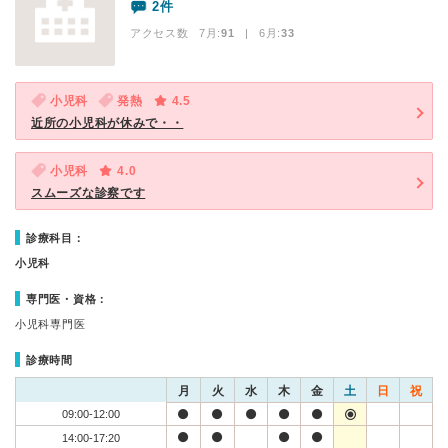
2件
アクセス数 7月:
91
| 6月:
33
小児科
発熱
4.5
近所の小児科が休みで・・
小児科
4.0
スムーズな診察です
診療科目：
小児科
専門医・資格：
小児科専門医
診療時間
月
火
水
木
金
土
日
祝
09:00-12:00
14:00-17:20