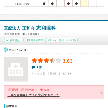
14:00-18:00
志和眼科
医療法人 正和会
岩手県盛岡市上田（上盛岡駅）
駐車場あり
電子決済可
マイナ受付
(スマホ可)
土曜（〜12:45）
3.63
1件
アクセス数 7月:
59
| 6月:
89
眼科
目が赤い
5.0
丁寧な診察をしてくれ安心できました
診療科目：