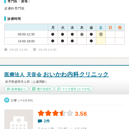
専門医・資格：
皮膚科専門医
診療時間
月
火
水
木
金
土
日
祝
09:00-12:30
14:00-18:00
09:00-12:00
09:00-13:00
おいかわ内科クリニック
医療法人 天音会
岩手県盛岡市上田（上盛岡駅）
駐車場あり
電子決済可
マイナ受付
(スマホ可)
土曜（〜13:00）
3.58
2件
アクセス数 7月:
97
| 6月:
114