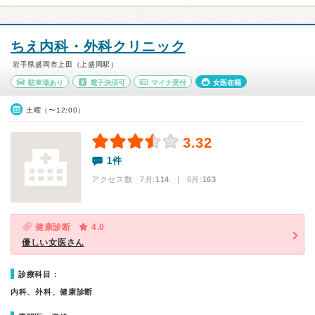
ちえ内科・外科クリニック
岩手県盛岡市上田（上盛岡駅）
駐車場あり
電子決済可
マイナ受付
女医在籍
土曜（〜12:00）
3.32
1件
アクセス数 7月:
114
| 6月:
163
健康診断
4.0
優しい女医さん
診療科目：
内科、外科、健康診断