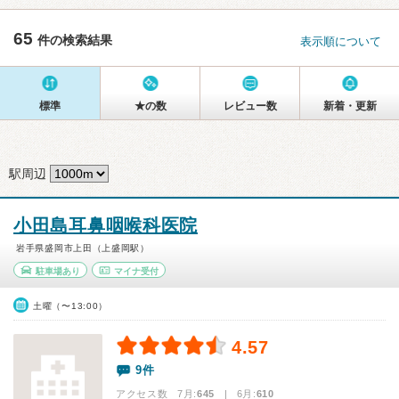
65
件の検索結果
表示順について
標準
★の数
レビュー数
新着・更新
駅周辺
小田島耳鼻咽喉科医院
岩手県盛岡市上田（上盛岡駅）
駐車場あり
マイナ受付
土曜（〜13:00）
4.57
9件
アクセス数 7月:
645
| 6月:
610