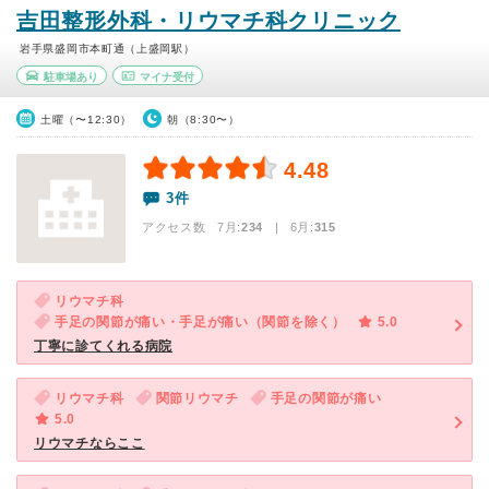
吉田整形外科・リウマチ科クリニック
岩手県盛岡市本町通（上盛岡駅）
駐車場あり
マイナ受付
土曜（〜12:30）
朝（8:30〜）
4.48
3件
アクセス数 7月:
234
| 6月:
315
リウマチ科
手足の関節が痛い・手足が痛い（関節を除く）
5.0
丁寧に診てくれる病院
リウマチ科
関節リウマチ
手足の関節が痛い
5.0
リウマチならここ