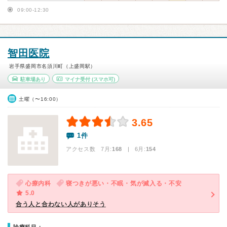
09:00-12:30
智田医院
岩手県盛岡市名須川町（上盛岡駅）
駐車場あり
マイナ受付
(スマホ可)
土曜（〜16:00）
3.65
1件
アクセス数 7月:
168
| 6月:
154
心療内科
寝つきが悪い・不眠・気が滅入る・不安
5.0
合う人と合わない人がありそう