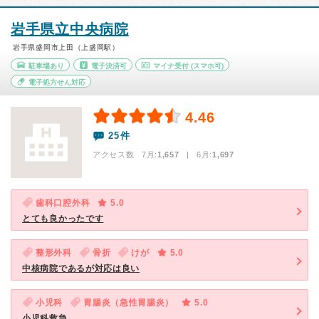
岩手県立中央病院
岩手県盛岡市上田（上盛岡駅）
駐車場あり
電子決済可
マイナ受付
(スマホ可)
電子処方せん対応
4.46
25件
アクセス数 7月:
1,657
| 6月:
1,697
歯科口腔外科
5.0
とても良かったです
整形外科
骨折
けが
5.0
中核病院であるが対応は良い
小児科
胃腸炎（急性胃腸炎）
5.0
小児科救急