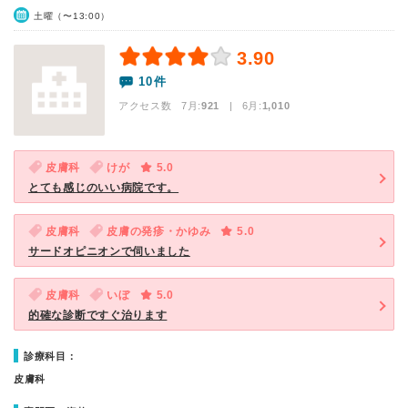
土曜（〜13:00）
3.90
10件
アクセス数 7月:
921
| 6月:
1,010
皮膚科
けが
5.0
とても感じのいい病院です。
皮膚科
皮膚の発疹・かゆみ
5.0
サードオピニオンで伺いました
皮膚科
いぼ
5.0
的確な診断ですぐ治ります
診療科目：
皮膚科