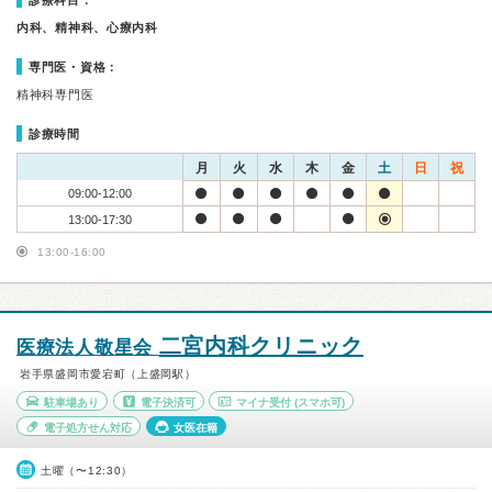
診療科目：
内科、精神科、心療内科
専門医・資格：
精神科専門医
診療時間
月
火
水
木
金
土
日
祝
09:00-12:00
13:00-17:30
13:00-16:00
二宮内科クリニック
医療法人敬星会
岩手県盛岡市愛宕町（上盛岡駅）
駐車場あり
電子決済可
マイナ受付
(スマホ可)
電子処方せん対応
女医在籍
土曜（〜12:30）