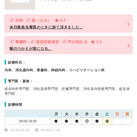
内科
咳（セキ）
4.5
休日救急当番医のときに診て頂きました。
胃腸科
逆流性食道炎
声が枯れる
4.0
喉のつかえが楽になる。
診療科目：
内科、消化器内科、胃腸科、神経内科、リハビリテーション科
専門医・資格：
総合内科専門医、消化器病専門医、肝臓専門医、消化器内視鏡専門医、超音波
専門医、…
診療時間
月
火
水
木
金
土
日
祝
09:00-18:00
09:00-13:00
09:00-17:15