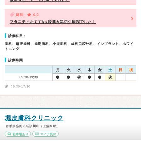
歯科
4.0
マタニティおすすめ♪綺麗＆親切な病院でした！
診療科目：
歯科、矯正歯科、歯周病科、小児歯科、歯科口腔外科、インプラント、ホワイ
トニング
診療時間
月
火
水
木
金
土
日
祝
09:30-19:30
09:30-17:30
堀皮膚科クリニック
岩手県盛岡市名須川町（上盛岡駅）
駐車場あり
マイナ受付