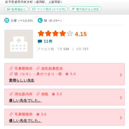
岩手県盛岡市材木町（盛岡駅、上盛岡駅）
駐車場あり
マイナ受付
(スマホ可)
電子処方せん対応
土曜（〜12:00）
朝（8:15〜）
4.15
11件
アクセス数 7月:
589
| 6月:
737
耳鼻咽喉科
急性副鼻腔炎
咳（セキ）・鼻のつまり・痰
5.0
素晴らしい先生
消化器内科
発熱
5.0
優しい先生でした。
耳鼻咽喉科
5.0
優しい先生でした。