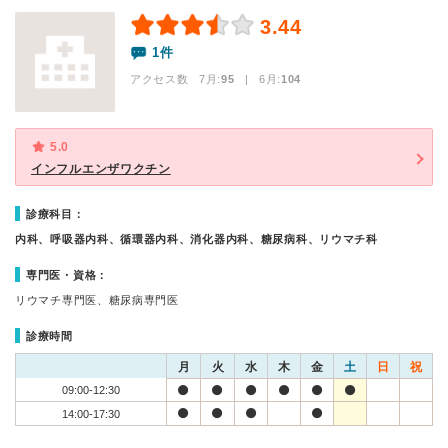
3.44
1件
アクセス数 7月:
95
| 6月:
104
5.0
インフルエンザワクチン
診療科目：
内科、呼吸器内科、循環器内科、消化器内科、糖尿病科、リウマチ科
専門医・資格：
リウマチ専門医、糖尿病専門医
診療時間
月
火
水
木
金
土
日
祝
09:00-12:30
14:00-17:30