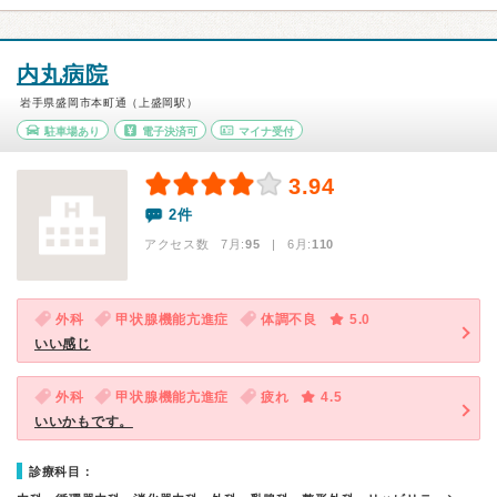
内丸病院
岩手県盛岡市本町通（上盛岡駅）
駐車場あり
電子決済可
マイナ受付
3.94
2件
アクセス数 7月:
95
| 6月:
110
外科
甲状腺機能亢進症
体調不良
5.0
いい感じ
外科
甲状腺機能亢進症
疲れ
4.5
いいかもです。
診療科目：