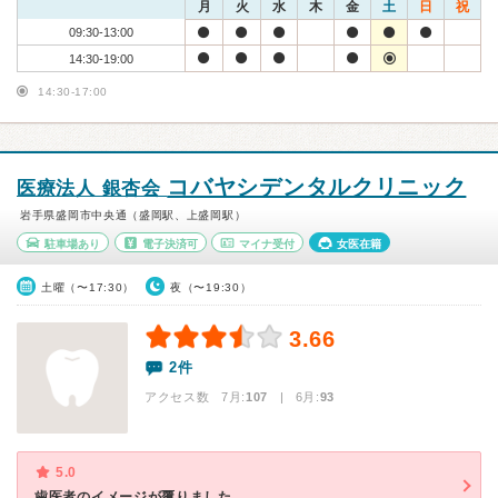
月
火
水
木
金
土
日
祝
09:30-13:00
14:30-19:00
14:30-17:00
コバヤシデンタルクリニック
医療法人 銀杏会
岩手県盛岡市中央通（盛岡駅、上盛岡駅）
駐車場あり
電子決済可
マイナ受付
女医在籍
土曜（〜17:30）
夜（〜19:30）
3.66
2件
アクセス数 7月:
107
| 6月:
93
5.0
歯医者のイメージが覆りました。