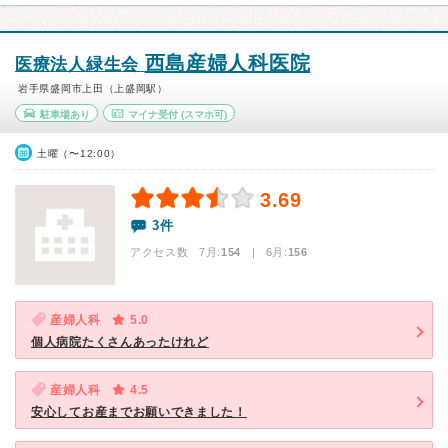
西島産婦人科医院
医療法人緑生会
岩手県盛岡市上田（上盛岡駅）
駐車場あり
マイナ受付
(スマホ可)
土曜（〜12:00）
3.69
3件
アクセス数 7月:
154
| 6月:
156
産婦人科
5.0
個人病院たくさんあったけれど
産婦人科
4.5
安心してお産までお願いできました！