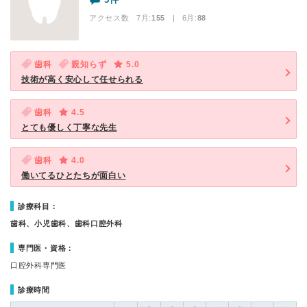
アクセス数 7月:
155
| 6月:
88
歯科
親知らず
5.0
技術が高く安心して任せられる
歯科
4.5
とても優しく丁寧な先生
歯科
4.0
働いてるひとたちが面白い
診療科目：
歯科、小児歯科、歯科口腔外科
専門医・資格：
口腔外科専門医
診療時間