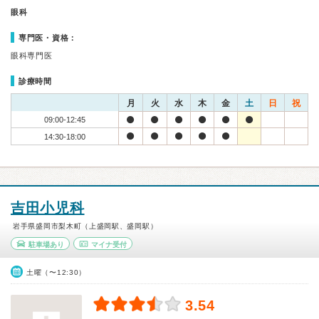
眼科
専門医・資格：
眼科専門医
診療時間
月
火
水
木
金
土
日
祝
09:00-12:45
14:30-18:00
吉田小児科
岩手県盛岡市梨木町（上盛岡駅、盛岡駅）
駐車場あり
マイナ受付
土曜（〜12:30）
3.54