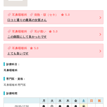
耳鼻咽喉科
発熱・咳（セキ）
5.0
口コミ通りの最高の女医さん
耳鼻咽喉科
耳が痛い
5.0
この病院にして良かったです
耳鼻咽喉科
5.0
とても良いです
診療科目：
耳鼻咽喉科
専門医・資格：
耳鼻咽喉科専門医
診療時間
月
火
水
木
金
土
日
祝
09:00-12:50