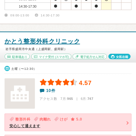
14:30-17:30
09:00-13:00
14:30-17:30
かとう整形外科クリニック
岩手県盛岡市中央通（上盛岡駅、盛岡駅）
駐車場あり
マイナ受付
(スマホ可)
電子処方せん対応
女医在籍
土曜（〜12:30）
4.57
10件
アクセス数 7月:
965
| 6月:
747
整形外科
肉離れ
けが
5.0
安心して通えます