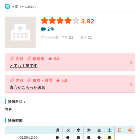
土曜（〜12:30）
3.92
2件
アクセス数 7月:
21
| 6月:
31
内科
糖尿病
5.0
とても丁寧です
内科
胃痛・腹痛
5.0
真心がこもった医師
診療科目：
内科
診療時間
月
火
水
木
金
土
日
祝
09:00-12:30