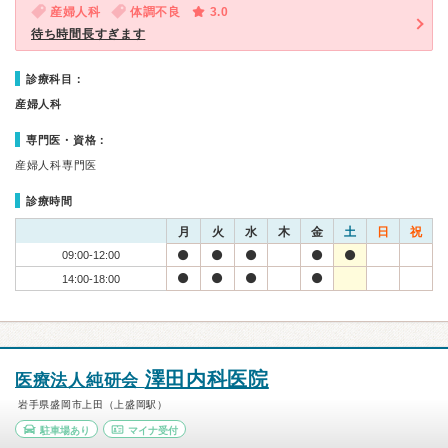
産婦人科
体調不良
3.0
待ち時間長すぎます
診療科目：
産婦人科
専門医・資格：
産婦人科専門医
診療時間
月
火
水
木
金
土
日
祝
09:00-12:00
14:00-18:00
澤田内科医院
医療法人純研会
岩手県盛岡市上田（上盛岡駅）
駐車場あり
マイナ受付