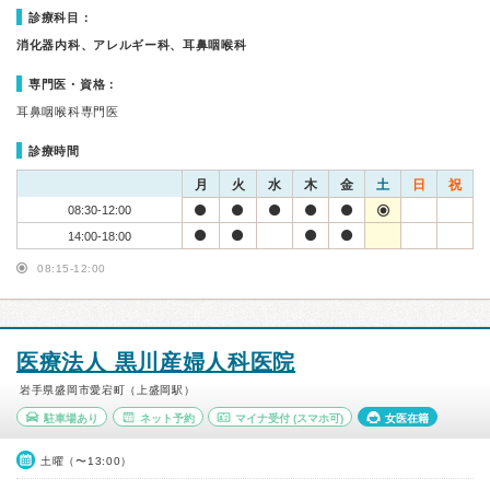
診療科目：
消化器内科、アレルギー科、耳鼻咽喉科
専門医・資格：
耳鼻咽喉科専門医
診療時間
月
火
水
木
金
土
日
祝
08:30-12:00
14:00-18:00
08:15-12:00
医療法人 黒川産婦人科医院
岩手県盛岡市愛宕町（上盛岡駅）
駐車場あり
ネット予約
マイナ受付
(スマホ可)
女医在籍
土曜（〜13:00）