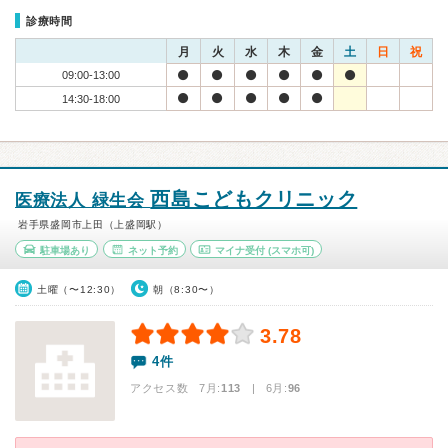
診療時間
月
火
水
木
金
土
日
祝
09:00-13:00
14:30-18:00
西島こどもクリニック
医療法人 緑生会
岩手県盛岡市上田（上盛岡駅）
駐車場あり
ネット予約
マイナ受付
(スマホ可)
土曜（〜12:30）
朝（8:30〜）
3.78
4件
アクセス数 7月:
113
| 6月:
96