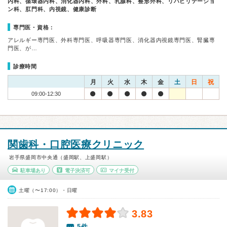
内科、循環器内科、消化器内科、外科、乳腺科、整形外科、リハビリテーショ
ン科、肛門科、内視鏡、健康診断
専門医・資格：
アレルギー専門医、外科専門医、呼吸器専門医、消化器内視鏡専門医、腎臓専
門医、が…
診療時間
月
火
水
木
金
土
日
祝
09:00-12:30
関歯科・口腔医療クリニック
岩手県盛岡市中央通（盛岡駅、上盛岡駅）
駐車場あり
電子決済可
マイナ受付
土曜（〜17:00）・日曜
3.83
5件