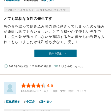
耳鼻咽喉科
食道異物
喉が痛い
この口コミは受診から5年以上経過しています。
とても親切な女性の先生です
魚の骨を誤って飲み込み喉の奧に刺さってしまったのか痛み
が発症し診てもらいました。とても穏やかで優しい先生で
す。魚の骨が残っていないか確認するため鼻から内視鏡を入
れてもらいましたが違和感も少なく、優しく...
続きを読む
2013年08月受診 / 2016年07月投稿
11人が参考になった
4.5
Caloouser52197（本人・30代・女性・掲載口コミ1件）
耳鼻咽喉科
中耳炎
耳が痛い