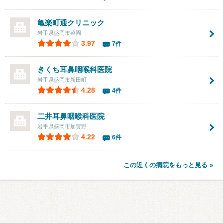
亀楽町通クリニック
岩手県盛岡市菜園
3.97
7件
きくち耳鼻咽喉科医院
岩手県盛岡市新田町
4.28
4件
二井耳鼻咽喉科医院
岩手県盛岡市加賀野
4.22
6件
この近くの病院をもっと見る »