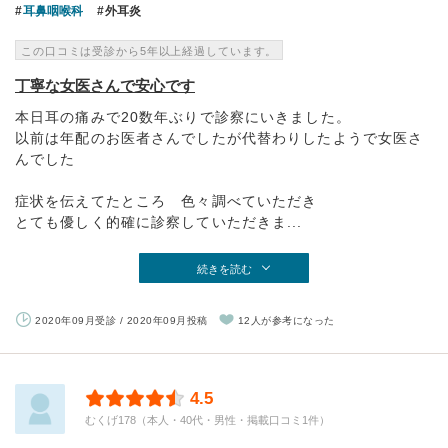
耳鼻咽喉科
外耳炎
この口コミは受診から5年以上経過しています。
丁寧な女医さんで安心です
本日耳の痛みで20数年ぶりで診察にいきました。
以前は年配のお医者さんでしたが代替わりしたようで女医さ
んでした
症状を伝えてたところ 色々調べていただき
とても優しく的確に診察していただきま...
続きを読む
2020年09月受診 / 2020年09月投稿
12人が参考になった
4.5
むくげ178（本人・40代・男性・掲載口コミ1件）