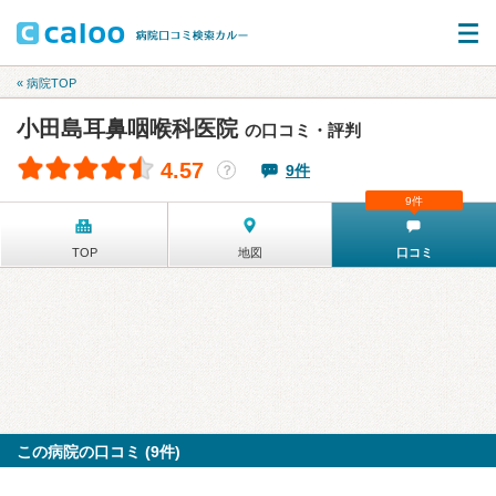
« 病院TOP
小田島耳鼻咽喉科医院
の口コミ・評判
4.57
9件
？
9件
TOP
地図
口コミ
この病院の口コミ (9件)