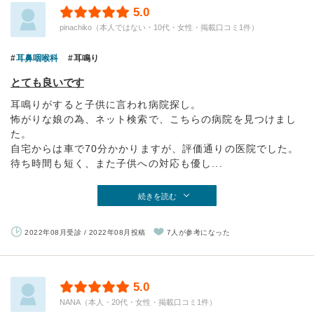
5.0
pinachiko（本人ではない・10代・女性・掲載口コミ1件）
耳鼻咽喉科
耳鳴り
とても良いです
耳鳴りがすると子供に言われ病院探し。
怖がりな娘の為、ネット検索で、こちらの病院を見つけまし
た。
自宅からは車で70分かかりますが、評価通りの医院でした。
待ち時間も短く、また子供への対応も優し...
続きを読む
2022年08月受診 / 2022年08月投稿
7人が参考になった
5.0
NANA（本人・20代・女性・掲載口コミ1件）