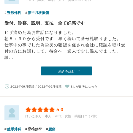
整形外科
膝半月板損傷
受付、診察、説明、支払 全て好感です
ヒザ痛めた為お世話になりました。
朝８：３０から受付です 早く着いて番号札取りました。
仕事中の事でした為労災の確認を促され会社に確認を取り受
付の方にお話しして、待合へ 週末で少し混んでました。
診...
続きを読む
2022年06月受診 / 2022年06月投稿
8人が参考になった
5.0
けいこさん（本人・70代・女性・掲載口コミ2件）
整形外科
脊椎狭窄
腰痛