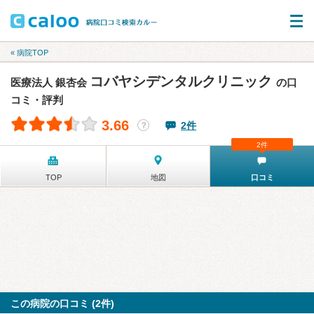
« 病院TOP
コバヤシデンタルクリニック
医療法人 銀杏会
の口
コミ・評判
3.66
2件
？
2件
TOP
地図
口コミ
この病院の口コミ (2件)