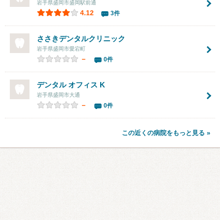
岩手県盛岡市盛岡駅前通
4.12
3件
ささきデンタルクリニック
岩手県盛岡市愛宕町
－
0件
デンタル オフィス K
岩手県盛岡市大通
－
0件
この近くの病院をもっと見る »