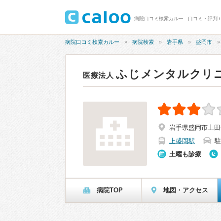
病院口コミ検索カルー - 口コミ・評判 6
病院口コミ検索カルー
病院検索
岩手県
盛岡市
ふじメンタルクリ
医療法人
岩手県盛岡市上田一
上盛岡駅
駐
土曜も診療
病院TOP
地図・アクセス