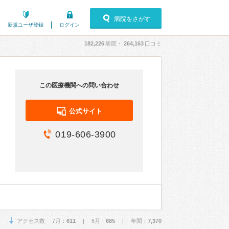
病院をさがす
新規ユーザ登録
ログイン
182,226
病院・
264,163
口コミ
この医療機関への問い合わせ
公式サイト
019-606-3900
アクセス数 7月：
611
| 6月：
685
| 年間：
7,370