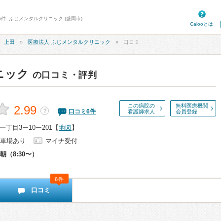
件: ふじメンタルクリニック (盛岡市)
Calooとは
上田
医療法人 ふじメンタルクリニック
口コミ
ニック
の口コミ・評判
この病院の
無料医療機関
2.99
？
口コミ
6
件
看護師求人
会員登録
丁目3ー10ー201
【
地図
】
車場あり
マイナ受付
朝（8:30〜）
6件
口コミ