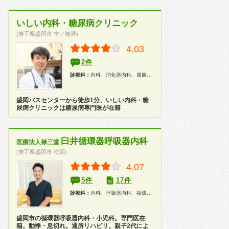
いしい内科・糖尿病クリニック
(岩手県盛岡市 中ノ橋通)
4.03
2件
診療科：
内科、消化器内科、胃腸科、糖尿病科、整形外科
盛岡バスセンターから徒歩1分、いしい内科・糖
尿病クリニックは糖尿病専門医が在籍
臼井循環器呼吸器内科
医療法人禄三堂
(岩手県盛岡市 松園)
4.07
5件
17件
診療科：
内科、呼吸器内科、循環器内科、小児科、健康診断
盛岡市の循環器呼吸器内科・小児科。専門医在
籍。動悸・息切れ。通所リハビリ。親子2代によ