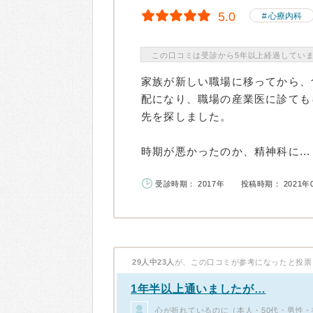
5.0
心療内科
この口コミは受診から5年以上経過してい
家族が新しい職場に移ってから、
配になり、職場の産業医に診ても
先を探しました。
時期が悪かったのか、精神科に...
受診時期： 2017年
投稿時期： 2021年
29人中23人
が、この口コミが参考になったと投票
1年半以上通いましたが…
心が折れているのに（本人・50代・男性・