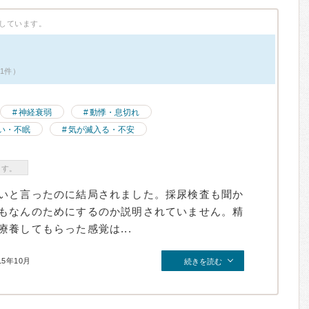
しています。
1件）
神経衰弱
動悸・息切れ
い・不眠
気が滅入る・不安
ます。
いと言ったのに結局されました。採尿検査も聞か
もなんのためにするのか説明されていません。精
養してもらった感覚は...
15年10月
続きを読む