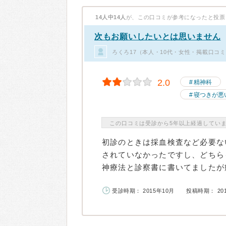
14人中14人
が、この口コミが参考になったと投票
次もお願いしたいとは思いません
ろくろ17（本人・10代・女性・掲載口コミ
2.0
精神科
寝つきが悪
この口コミは受診から5年以上経過してい
初診のときは採血検査など必要な
されていなかったですし、どちら
神療法と診察書に書いてましたが療
受診時期： 2015年10月
投稿時期： 20