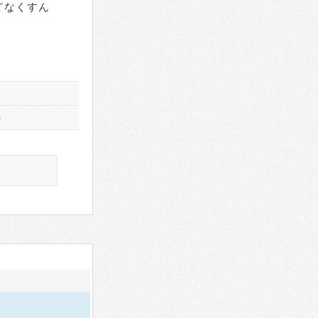
どなくすん
）