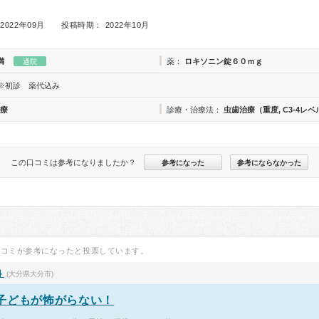
2022年09月
投稿時期： 2022年10月
満
薬：
ロキソニン錠６０ｍｇ
通院
※初診 薬代込み
療
診療・治療法：
虫歯治療（重度, C3-4レベ
この口コミは参考になりましたか？
参考になった
参考にならなかった
口コミが参考になったと投票しています。
科
(大分県大分市)
子どもが怖がらない！