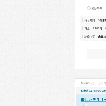
受診時期： 
待ち時間：
3分未
料金：
2,500円
診療内容：
虫歯治
5人中2人
が、この
医療法人ひまわり歯
優しい先生！