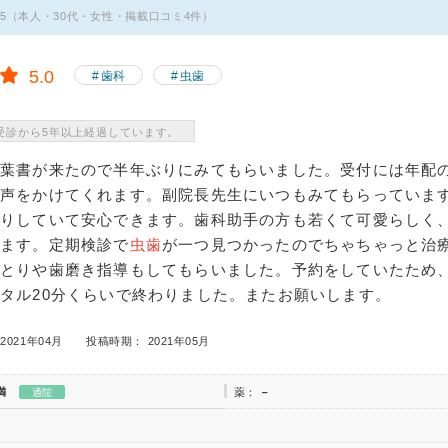
95（本人・30代・女性・掲載口コミ4件）
5.0
歯科
虫歯
受診から5年以上経過しています。
の葉書が来たので半年ぶりにみてもらいました。受付には年配
く声をかけてくれます。副院長先生にいつもみてもらっていま
かりしていて安心できます。歯科助手の方も若くて可愛らしく
れます。定期検診で
虫歯
が一つ見つかったのでちゃちゃっと治
石とりや歯磨き指導もしてもらいました。予約をしていたため
タル20分くらいで終わりました。またお願いします。
2021年04月
投稿時期： 2021年05月
満
薬：
－
通院