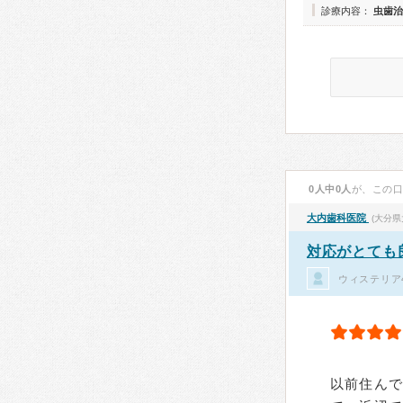
診療内容：
虫歯治
0人中0人
が、この
大内歯科医院
(大分県
対応がとても
ウィステリア
以前住ん