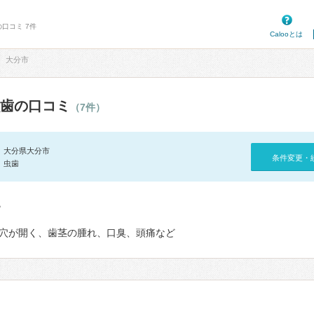
口コミ 7件
Calooとは
大分市
歯の口コミ
（7件）
大分県大分市
条件変更・
虫歯
て
穴が開く、歯茎の腫れ、口臭、頭痛など