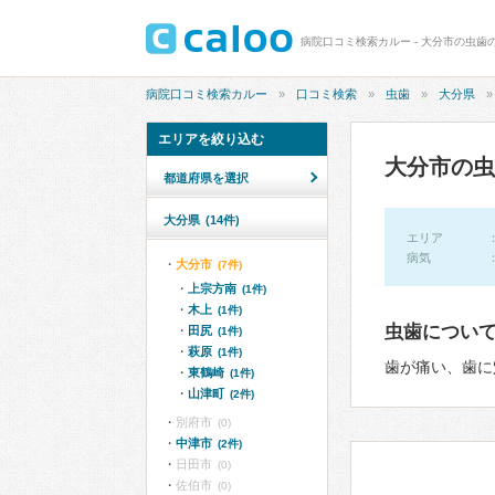
病院口コミ検索カルー - 大分市の虫歯の
病院口コミ検索カルー
口コミ検索
虫歯
大分県
エリアを絞り込む
大分市の虫
都道府県を選択
大分県
(14件)
エリア
病気
大分市
(7件)
上宗方南
(1件)
木上
(1件)
虫歯につい
田尻
(1件)
萩原
(1件)
歯が痛い、歯に
東鶴崎
(1件)
山津町
(2件)
別府市
(0)
中津市
(2件)
日田市
(0)
佐伯市
(0)