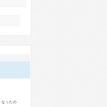
）
くなったの