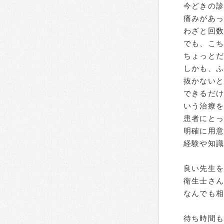
今どきの
痛みがあ
わざと回
でも、こ
ちょっと
しかも、
抜かない
できるだけ
いう治療
患者にと
明確に用
経験や知
良い先生
衛生士さ
なんでも
待ち時間