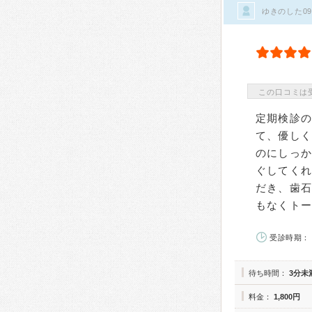
ゆきのした0
この口コミは
定期検診
て、優し
のにしっ
ぐしてく
だき、歯
もなくトー
受診時期： 
待ち時間：
3分未
料金：
1,800円