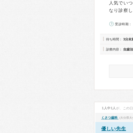
人気でい
なり診察
受診時期： 
待ち時間：
3分未
診療内容：
虫歯治
1人中1人
が、この
くさつ歯科
(大分県大
優しい先生