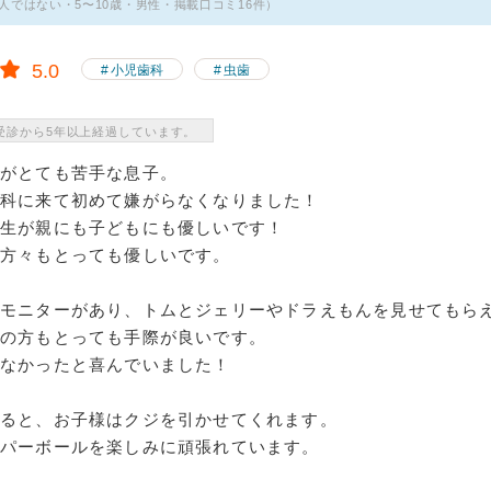
人ではない・5〜10歳・男性・掲載口コミ16件）
5.0
小児歯科
虫歯
受診から5年以上経過しています。
がとても苦手な息子。
歯科に来て初めて嫌がらなくなりました！
先生が親にも子どもにも優しいです！
の方々もとっても優しいです。
はモニターがあり、トムとジェリーやドラえもんを見せてもら
の方もとっても手際が良いです。
くなかったと喜んでいました！
わると、お子様はクジを引かせてくれます。
ーパーボールを楽しみに頑張れています。