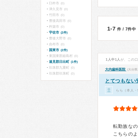
臼杵市
(0)
津久見市
(0)
竹田市
(0)
豊後高田市
(0)
杵築市
(0)
1-7
件 / 7件中
宇佐市
(2件)
豊後大野市
(0)
由布市
(0)
国東市
(2件)
東国東郡姫島村
(0)
1人中1人
が、この
速見郡日出町
(1件)
玖珠郡九重町
(0)
大内歯科医院
(大分県
玖珠郡玖珠町
(0)
とてつもない
らら（本人・
転勤族な
こちらの