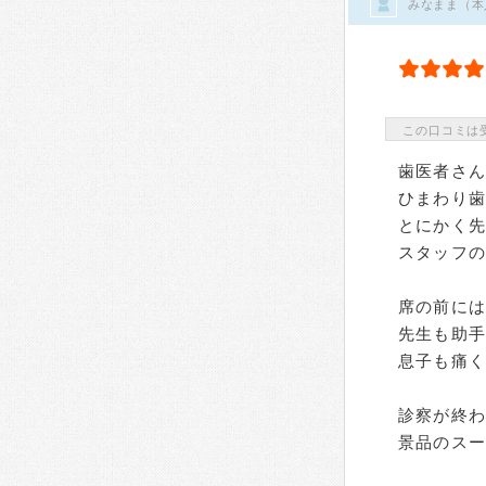
みなまま（本
この口コミは
歯医者さん
ひまわり
とにかく
スタッフ
席の前に
先生も助手
息子も痛
診察が終
景品のス