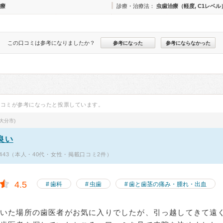
療
診療・治療法：
虫歯治療（軽度, C1レベル
この口コミは参考になりましたか？
参考になった
参考にならなかった
口コミが参考になったと投票しています。
大分市)
良い
443（本人・40代・女性・掲載口コミ2件）
4.5
歯科
虫歯
歯と歯茎の痛み・腫れ・出血
でいた場所の歯医者がお気に入りでしたが、引っ越してきて遠