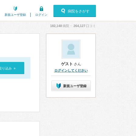
病院をさがす
新規ユーザ登録
ログイン
182,148
病院・
264,127
口コミ
ゲスト
さん
絞り込み »
ログインしてください
新規ユーザ登録