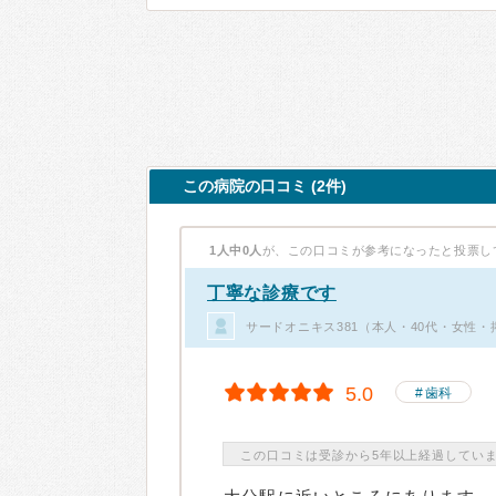
この病院の口コミ (2件)
1人中0人
が、この口コミが参考になったと投票し
丁寧な診療です
サードオニキス381（本人・40代・女性・
5.0
歯科
この口コミは受診から5年以上経過してい