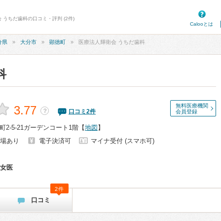
 うちだ歯科の口コミ・評判 (2件)
Calooとは
分県
大分市
顕徳町
医療法人輝衛会 うちだ歯科
科
無料医療機関
3.77
？
口コミ
2
件
会員登録
2-5-21ガーデンコート1階
【
地図
】
場あり
電子決済可
マイナ受付 (スマホ可)
女医
2件
口コミ