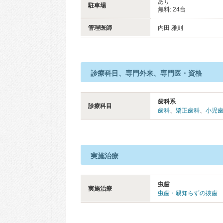
あり
駐車場
無料: 24台
管理医師
内田 雅則
診療科目、専門外来、専門医・資格
歯科系
診療科目
歯科
、
矯正歯科
、
小児
実施治療
虫歯
実施治療
虫歯・親知らずの抜歯