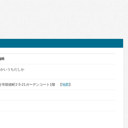
歯科
いかいうちだしか
大分市顕徳町2-5-21ガーデンコート1階 【
地図
】