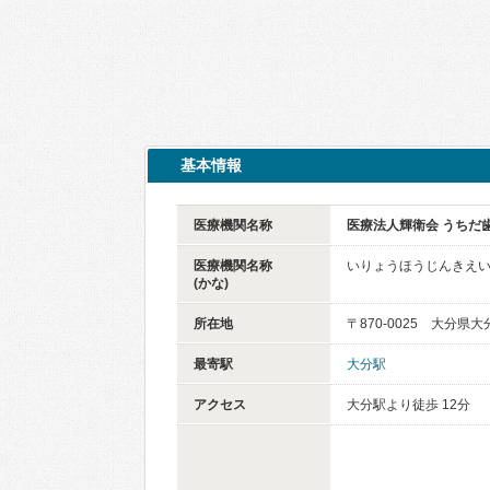
基本情報
医療機関名称
医療法人輝衛会 うちだ
医療機関名称
いりょうほうじんきえ
(かな)
所在地
〒870-0025 大分県
最寄駅
大分駅
アクセス
大分駅より徒歩 12分