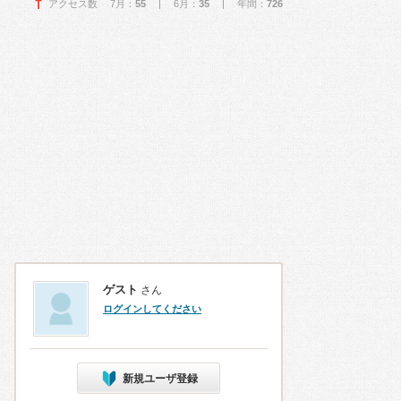
アクセス数 7月：
55
| 6月：
35
| 年間：
726
ゲスト
さん
ログインしてください
新規ユーザ登録