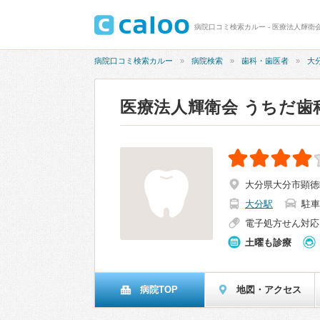
病院口コミ検索カルー - 医療法人輝衛会
病院口コミ検索カルー
病院検索
歯科・歯医者
大
医療法人輝衛会 うちだ歯
大分県大分市顕徳町
大分駅
駐車
電子処方せん対応
土曜も診療
病院TOP
地図・アクセス