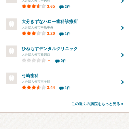
大分県大分市中央町
3.65
2件
大分きずなハロー歯科診療所
大分県大分市中島中央
3.20
1件
ひねもすデンタルクリニック
大分県大分市新川西
－
0件
弓崎歯科
大分県大分市王子町
3.44
1件
この近くの病院をもっと見る »