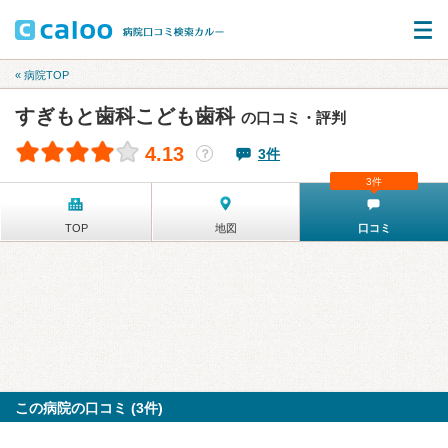
« 病院TOP
すぎもと歯科こども歯科
の口コミ・評判
4.13
3件
？
3件
TOP
地図
口コミ
この病院の口コミ (3件)