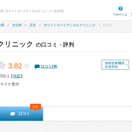
2件: ホワイトロードデンタルクリニック (大分市)
Calooとは
分県
大分市
玉沢
ホワイトロードデンタルクリニック
口コミ
クリニック
の口コミ・評判
無料医療機関
3.82
？
口コミ
2
件
会員登録
1-1
【
地図
】
マイナ受付
2件
口コミ