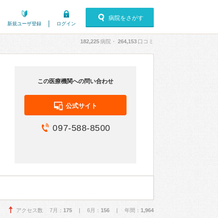
病院をさがす
新規ユーザ登録
ログイン
182,225
病院・
264,153
口コミ
この医療機関への問い合わせ
公式サイト
097-588-8500
アクセス数 7月：
175
| 6月：
156
| 年間：
1,964