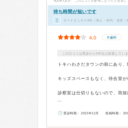
9人中7人
が、この口コミが参考になったと投票し
待ち時間が短いです
サードオニキス381（本人・40代・女性・
4.0
歯科
この口コミは受診から5年以上経過してい
トキハわさだタウンの前にあり、
キッズスペースもなく、待合室が
診察室は仕切りもないので、筒抜
...
受診時期： 2015年12月
投稿時期： 20