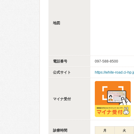
地図
電話番号
097-588-8500
公式サイト
https://white-road.ci-hp.j
マイナ受付
診療時間
月
火