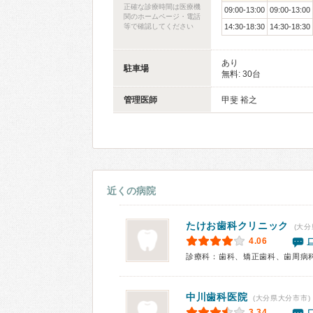
正確な診療時間は医療機
09:00-13:00
09:00-13:00
関のホームページ・電話
等で確認してください
14:30-18:30
14:30-18:30
あり
駐車場
無料: 30台
管理医師
甲斐 裕之
近くの病院
たけお歯科クリニック
(大分
4.06
診療科：歯科、矯正歯科、歯周病
中川歯科医院
(大分県大分市市)
3.34