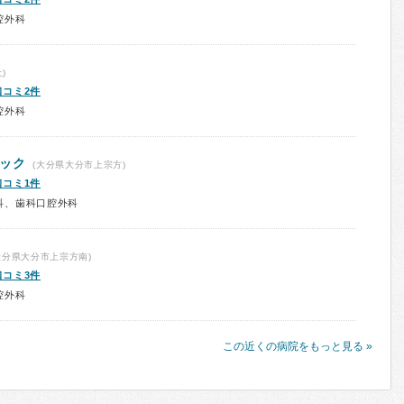
腔外科
)
口コミ2件
腔外科
ニック
(大分県大分市上宗方)
口コミ1件
科、歯科口腔外科
大分県大分市上宗方南)
口コミ3件
腔外科
この近くの病院をもっと見る »