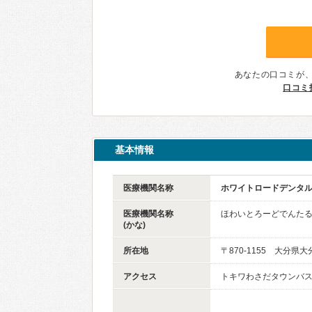
あなたの口コミが
口コミ
基本情報
医療機関名称
ホワイトロードデンタ
医療機関名称
ほわいとろーどでんた
(かな)
所在地
〒870-1155 大分県大
アクセス
トキワわさだタウンバス