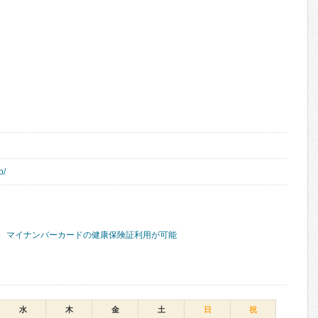
p/
マイナンバーカードの健康保険証利用が可能
水
木
金
土
日
祝