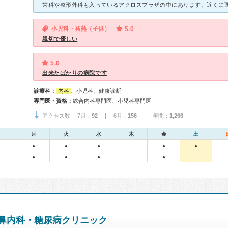
小児科・発熱（子供）
5.0
親切で優しい
5.0
出来たばかりの病院です
診療科：
内科
、小児科、健康診断
専門医・資格：
総合内科専門医、小児科専門医
アクセス数 7月：
92
| 6月：
156
| 年間：
1,266
月
火
水
木
金
土
●
●
●
●
●
●
●
●
●
鼻内科・糖尿病クリニック