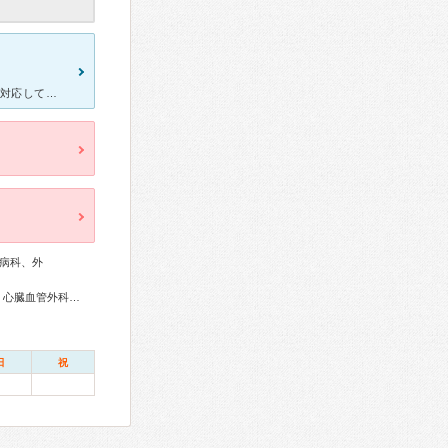
2ヶ月に一回程度、受診している内科の伊藤先生ですが、とても親身に対応してくれます。 服用する薬についてもとても細かく説明してくれますしわかりやすいです。 おかげで症状が安定し、近くのクリニックでの
病科、外
総合内科専門医、外科専門医、糖尿病専門医、循環器専門医、心臓血管外科専門医、高血圧専門医、超音波専門医
日
祝