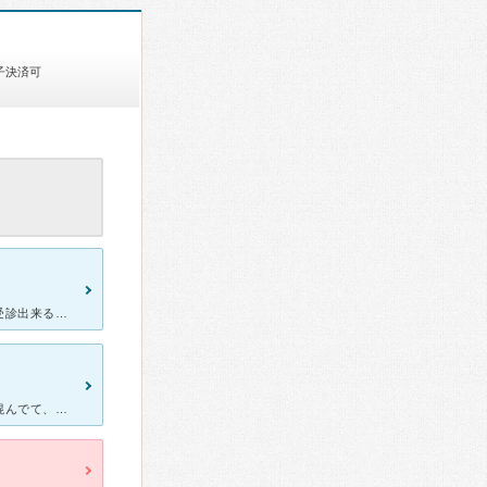
子決済可
受付時間が長く、他の病院の発熱外来が予約でいっはいでも、並べば受診出来るのは有り難い。 看護師さんはみんな親切。 ただ、発熱外来の隔離場所？がパーテーションで仕切ったロビーの一角で、ドアが開く度に
先日、少し風邪気味だったので薬を、もらいにいきたました。だいぶ混んでて、年末のせいも、あるんですが、、やはり受付の方は本当に態度が悪いです。なにがあった？そんなにその仕事嫌？て、わかるぐらいです。2時