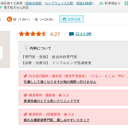
中央区南十七条西（
西線16条駅
、
ロープウェイ入口駅
、
西線14条駅
）
駐車場あり
電子処方せん対応
女医在籍
0）
朝（7:30〜）・夜（〜19:30）
4.27
口コミ3件
内科について
【専門医・資格】
総合内科専門医
【診療・治療法】
インフルエンザ迅速検査
内分泌代謝科・橋本病（慢性甲状腺炎）・だるい・むくみ・声が枯れる
引越しして遠くなりますが他の病院へ行けません
糖尿病科・糖尿病
5.0
患者目線のとても良いクリニックです
糖尿病科・2型糖尿病
5.0
頼れる糖尿病専門医、親しみやすいスタッフ