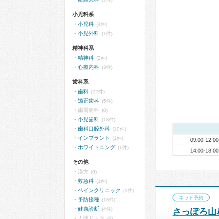
小児科系
小児科
(4件)
小児外科
(1件)
精神科系
精神科
(2件)
心療内科
(3件)
歯科系
歯科
(22件)
矯正歯科
(5件)
歯周病科
(0)
小児歯科
(18件)
歯科口腔外科
(10件)
インプラント
(1件)
09:00-12:00
ホワイトニング
(1件)
14:00-18:00
その他
漢方
(0)
救急科
(1件)
ペインクリニック
(1件)
ネット予約
予防接種
(18件)
健康診断
(4件)
さっぽろ山
人間ドック
(0)