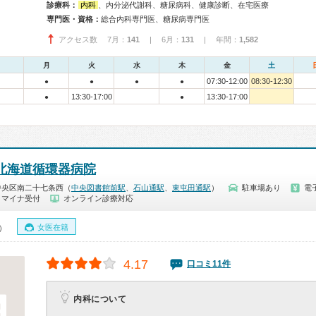
診療科：
内科
、内分泌代謝科、糖尿病科、健康診断、在宅医療
専門医・資格：
総合内科専門医、糖尿病専門医
アクセス数 7月：
141
| 6月：
131
| 年間：
1,582
月
火
水
木
金
土
07:30-12:00
08:30-12:30
●
●
●
●
13:30-17:00
13:30-17:00
●
●
北海道循環器病院
中央区南二十七条西（
中央図書館前駅
、
石山通駅
、
東屯田通駅
）
駐車場あり
電
マイナ受付
オンライン診療対応
女医在籍
0）
4.17
口コミ11件
内科について