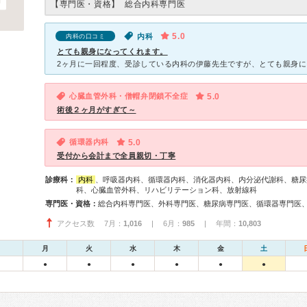
【専門医・資格】
総合内科専門医
5.0
内科
内科の口コミ
とても親身になってくれます。
心臓血管外科・僧帽弁閉鎖不全症
5.0
術後２ヶ月がすぎて～
循環器内科
5.0
受付から会計まで全員親切・丁寧
診療科：
内科
、呼吸器内科、循環器内科、消化器内科、内分泌代謝科、糖尿
科、心臓血管外科、リハビリテーション科、放射線科
専門医・資格：
アクセス数 7月：
1,016
| 6月：
985
| 年間：
10,803
月
火
水
木
金
土
●
●
●
●
●
●