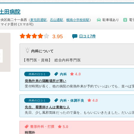
土田病院
中央区南二十一条西（
東屯田通駅
、
石山通駅
、
幌南小学校前駅
）
駐車場あり
電
マイナ受付 (スマホ可)
3.95
口コミ7件
内科について
【専門医・資格】
総合内科専門医
4.0
内科
内科の口コミ
発熱外来の隔離場所が寒い
4.0
内科・体調不良
内科の口コミ
先生、看護師さんは素敵な人
整形外科・打撲
5.0
時間外