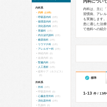
内科につい
内科系
内科は、主に「
内科
(13件)
習慣病、アレル
呼吸器内科
(3件)
も実施します。
循環器内科
(4件)
患に適した治療
消化器内科
(6件)
て他科への紹介
胃腸科
(1件)
内分泌代謝科
(2件)
糖尿病科
(2件)
リウマチ科
(1件)
アレルギー科
(2件)
神経内科
(0)
血液内科
(0)
腎臓内科
(1件)
人工透析
(1件)
緩和ケア（ホスピス）
(0)
標準
外科系
外科
(3件)
呼吸器外科
(0)
1-13
件 / 13
心臓血管外科
(2件)
消化器外科
(2件)
乳腺科
(0)