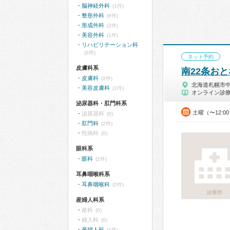
脳神経外科
(1件)
整形外科
(6件)
形成外科
(2件)
美容外科
(1件)
リハビリテーション科
(6件)
ネット予約
皮膚科系
南22条お
皮膚科
(2件)
北海道札幌市
美容皮膚科
(1件)
オンライン診
泌尿器科・肛門科系
土曜（〜12:0
泌尿器科
(0)
肛門科
(2件)
性病科
(0)
眼科系
眼科
(2件)
耳鼻咽喉科系
耳鼻咽喉科
(2件)
診療所
産婦人科系
産科
(0)
婦人科
(0)
産婦人科
(1件)