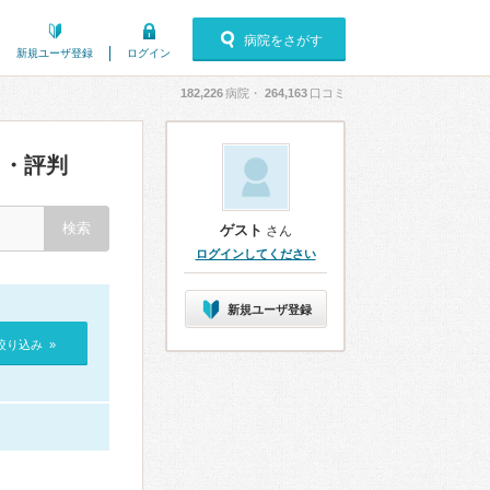
病院をさがす
新規ユーザ登録
ログイン
182,226
病院・
264,163
口コミ
・評判
ゲスト
さん
ログインしてください
新規ユーザ登録
絞り込み »