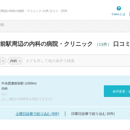
駅周辺の内科の病院・クリニック 13件 口コミ・評判
Calooとは
前駅
館前駅周辺の内科の病院・クリニック
口コミ
（13件）
×
×
駅
内科
中央図書館前駅 (1000m)
内科
条件変更・
なし
なし (曜日や時間帯を指定できます)
土曜日診療で絞り込む (9件)
日曜日診療で絞り込む (0件)