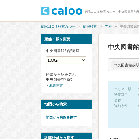
病院口コミ検索カルー - 中央図書館前
病院口コミ検索カルー
病院検索
内科
中央図書館
距離・駅を変更
中央図書
中央図書館前駅周辺
中央図書館前
路線から駅を選ぶ
中央図書館前駅
札幌市電
エリア・駅
診療科目
名称
地図から検索
詳細条件
地図から病院を探す
診療科目から探す