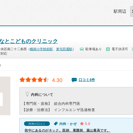
駅周辺
となとこどものクリニック
中央区南二十二条西（
幌南小学校前駅
、
東屯田通駅
）
駐車場あり
電子決済可
療対応
0）
4.30
口コミ4件
内科について
【専門医・資格】
総合内科専門医
【診療・治療法】
インフルエンザ迅速検査
5.0
内科・かぜ
内科の口コミ
街中にあるのがネック。医師、看護師、薬は最高です。