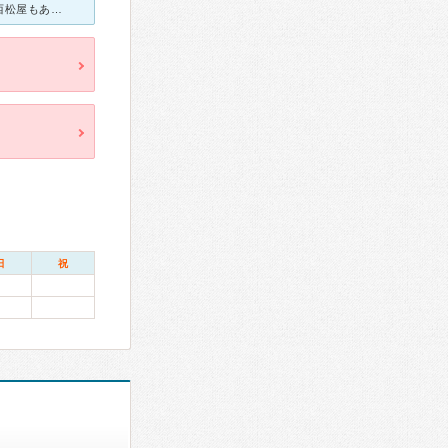
歯科や整形外科も入っているアクロスプラザの中にあります。近くに西松屋もあり、着替えやオムツの替えも買えます。いつも人気で混んでいますが、こちらの先生の出す薬は他の内科の薬よりも速く効くような気がします
日
祝