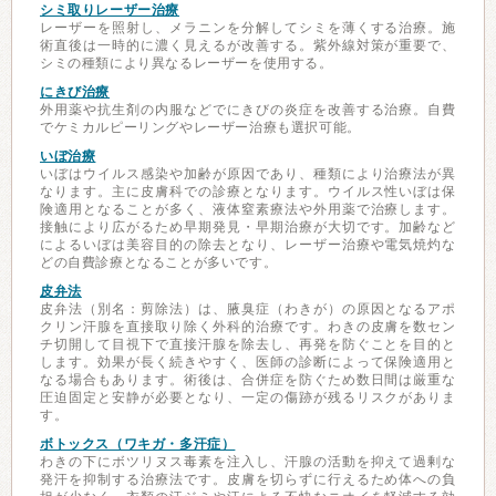
シミ取りレーザー治療
レーザーを照射し、メラニンを分解してシミを薄くする治療。施
術直後は一時的に濃く見えるが改善する。紫外線対策が重要で、
シミの種類により異なるレーザーを使用する。
にきび治療
外用薬や抗生剤の内服などでにきびの炎症を改善する治療。自費
でケミカルピーリングやレーザー治療も選択可能。
いぼ治療
いぼはウイルス感染や加齢が原因であり、種類により治療法が異
なります。主に皮膚科での診療となります。ウイルス性いぼは保
険適用となることが多く、液体窒素療法や外用薬で治療します。
接触により広がるため早期発見・早期治療が大切です。加齢など
によるいぼは美容目的の除去となり、レーザー治療や電気焼灼な
どの自費診療となることが多いです。
皮弁法
皮弁法（別名：剪除法）は、腋臭症（わきが）の原因となるアポ
クリン汗腺を直接取り除く外科的治療です。わきの皮膚を数セン
チ切開して目視下で直接汗腺を除去し、再発を防ぐことを目的と
します。効果が長く続きやすく、医師の診断によって保険適用と
なる場合もあります。術後は、合併症を防ぐため数日間は厳重な
圧迫固定と安静が必要となり、一定の傷跡が残るリスクがありま
す。
ボトックス（ワキガ・多汗症）
わきの下にボツリヌス毒素を注入し、汗腺の活動を抑えて過剰な
発汗を抑制する治療法です。皮膚を切らずに行えるため体への負