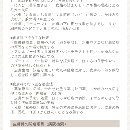
じ、体調不良や疲労時などに再発を繰り返す
・にきび（尋常性ざ瘡）：皮脂の詰まりとアクネ菌の増殖による
毛穴の炎症
・水虫（足白癬、爪白癬）：白癬菌（カビ）が感染し、かゆみや
皮むけ、爪の濁りを生じる
・粉瘤（アテローマ）：皮膚の下に垢や皮脂が詰まるしこりで、
細菌感染を起こすと赤く腫れ、痛みが出る
■皮膚科で行う主な検査
・顕微鏡検査：皮膚や爪の一部を採取し、水虫やダニなど感染症
の原因をその場で特定する
・アレルギー検査：血液検査やパッチテストを行い、かゆみやか
ぶれの原因物質を特定する
・ダーモスコピー検査：特殊な拡大鏡で、ほくろの良悪性やシミ
の状態を詳しく観察する
・皮膚生検：診断が難しい病気や腫瘍に対し、皮膚の一部を採取
して顕微鏡で精密に調べる
■皮膚科で行う主な治療法
・薬物療法：症状に合わせた塗り薬（外用薬）、かゆみや炎症を
抑える飲み薬（内服薬）の処方
・皮膚外科手術、処置：ほくろや粉瘤の切除、イボを凍らせて取
り除く液体窒素療法の実施
・光線（紫外線）療法：特定の紫外線を患部に照射し、皮膚の炎
症、脱毛、白斑（はくはん）などを改善する
皮膚科の関連項目（病院検索）