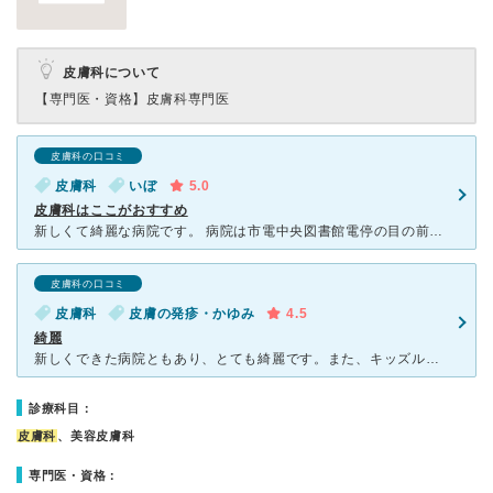
皮膚科について
【専門医・資格】
皮膚科専門医
皮膚科の口コミ
皮膚科
いぼ
5.0
皮膚科はここがおすすめ
新しくて綺麗な病院です。 病院は市電中央図書館電停の目の前ですが広くて停めやすい無料駐車場もあり、車で行きやすいです。このあたりは駐車場がなかったり、あっても狭かったり料金がかかるところも多いので。
皮膚科の口コミ
皮膚科
皮膚の発疹・かゆみ
4.5
綺麗
新しくできた病院ともあり、とても綺麗です。また、キッズルームがあり、診察をした子はガチャガチャをさせてもらえる為、子供も嫌がらずに通ってくれます。受付の方をはじめ、看護師さんや先生も優しく、安心感があ
診療科目：
皮膚科
、美容皮膚科
専門医・資格：