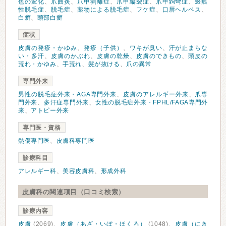
色の変化
、
爪囲炎
、
爪甲剥離症
、
爪甲縦裂症
、
爪甲鉤彎症
、
瘢痕
性脱毛症
、
脱毛症
、
薬物による脱毛症
、
フケ症
、
口唇ヘルペス
、
白癬
、
頭部白癬
症状
皮膚の発疹・かゆみ
、
発疹（子供）
、
ワキが臭い
、
汗が止まらな
い・多汗
、
皮膚のかぶれ
、
皮膚の乾燥
、
皮膚のできもの
、
頭皮の
荒れ・かゆみ
、
手荒れ
、
髪が抜ける
、
爪の異常
専門外来
男性の脱毛症外来・AGA専門外来
、
皮膚のアレルギー外来
、
爪専
門外来
、
多汗症専門外来
、
女性の脱毛症外来・FPHL/FAGA専門外
来
、
アトピー外来
専門医・資格
熱傷専門医
、
皮膚科専門医
診療科目
アレルギー科
、
美容皮膚科
、
形成外科
皮膚科の関連項目（口コミ検索）
診療内容
皮膚
(2069)、
皮膚（あざ・いぼ・ほくろ）
(1048)、
皮膚（にき