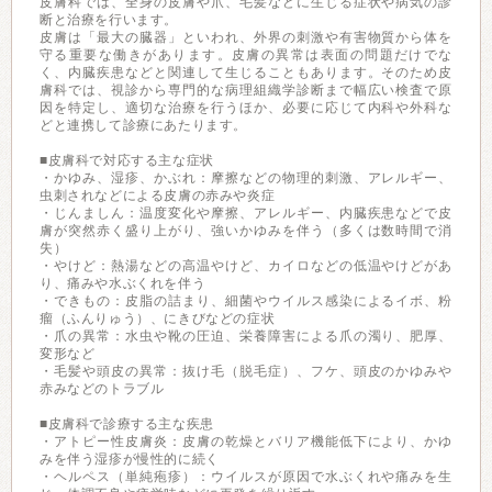
皮膚科では、全身の皮膚や爪、毛髪などに生じる症状や病気の診
断と治療を行います。
皮膚は「最大の臓器」といわれ、外界の刺激や有害物質から体を
守る重要な働きがあります。皮膚の異常は表面の問題だけでな
く、内臓疾患などと関連して生じることもあります。そのため皮
膚科では、視診から専門的な病理組織学診断まで幅広い検査で原
因を特定し、適切な治療を行うほか、必要に応じて内科や外科な
どと連携して診療にあたります。
■皮膚科で対応する主な症状
・かゆみ、湿疹、かぶれ：摩擦などの物理的刺激、アレルギー、
虫刺されなどによる皮膚の赤みや炎症
・じんましん：温度変化や摩擦、アレルギー、内臓疾患などで皮
膚が突然赤く盛り上がり、強いかゆみを伴う（多くは数時間で消
失）
・やけど：熱湯などの高温やけど、カイロなどの低温やけどがあ
り、痛みや水ぶくれを伴う
・できもの：皮脂の詰まり、細菌やウイルス感染によるイボ、粉
瘤（ふんりゅう）、にきびなどの症状
・爪の異常：水虫や靴の圧迫、栄養障害による爪の濁り、肥厚、
変形など
・毛髪や頭皮の異常：抜け毛（脱毛症）、フケ、頭皮のかゆみや
赤みなどのトラブル
■皮膚科で診療する主な疾患
・アトピー性皮膚炎：皮膚の乾燥とバリア機能低下により、かゆ
みを伴う湿疹が慢性的に続く
・ヘルペス（単純疱疹）：ウイルスが原因で水ぶくれや痛みを生