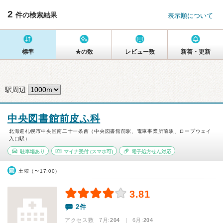
2
件の検索結果
表示順について
標準
★の数
レビュー数
新着・更新
駅周辺
中央図書館前皮ふ科
北海道札幌市中央区南二十一条西（中央図書館前駅、電車事業所前駅、ロープウェイ
入口駅）
駐車場あり
マイナ受付
(スマホ可)
電子処方せん対応
土曜（〜17:00）
3.81
2件
アクセス数 7月:
204
| 6月:
204