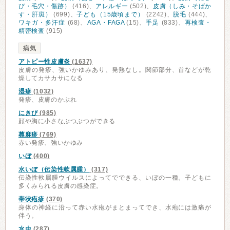
び・毛穴・傷跡）
(416)、
アレルギー
(502)、
皮膚（しみ・そばか
す・肝斑）
(699)、
子ども（15歳頃まで）
(2242)、
脱毛
(444)、
ワキガ・多汗症
(68)、
AGA・FAGA
(15)、
手足
(833)、
再検査・
精密検査
(915)
病気
アトピー性皮膚炎
(1637)
皮膚の発疹、強いかゆみあり、発熱なし。関節部分、首などが乾
燥してカサカサになる
湿疹
(1032)
発疹、皮膚のかぶれ
にきび
(985)
顔や胸に小さなぶつぶつができる
蕁麻疹
(769)
赤い発疹、強いかゆみ
いぼ
(400)
水いぼ（伝染性軟属腫）
(317)
伝染性軟属腫ウイルスによってでできる、いぼの一種。子どもに
多くみられる皮膚の感染症。
帯状疱疹
(370)
身体の神経に沿って赤い水疱がまとまってでき、水疱には激痛が
伴う。
水虫
(287)