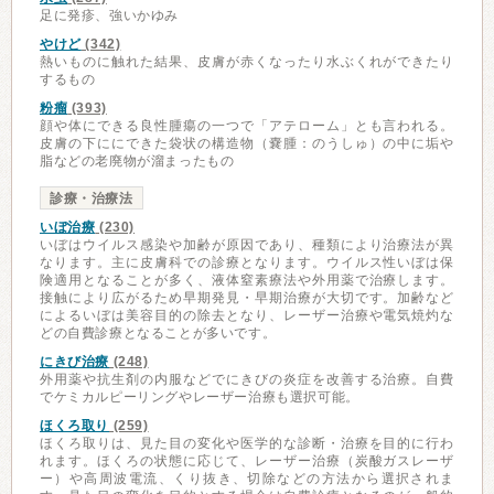
足に発疹、強いかゆみ
やけど
(342)
熱いものに触れた結果、皮膚が赤くなったり水ぶくれができたり
するもの
粉瘤
(393)
顔や体にできる良性腫瘍の一つで「アテローム」とも言われる。
皮膚の下ににできた袋状の構造物（嚢腫：のうしゅ）の中に垢や
脂などの老廃物が溜まったもの
診療・治療法
いぼ治療
(230)
いぼはウイルス感染や加齢が原因であり、種類により治療法が異
なります。主に皮膚科での診療となります。ウイルス性いぼは保
険適用となることが多く、液体窒素療法や外用薬で治療します。
接触により広がるため早期発見・早期治療が大切です。加齢など
によるいぼは美容目的の除去となり、レーザー治療や電気焼灼な
どの自費診療となることが多いです。
にきび治療
(248)
外用薬や抗生剤の内服などでにきびの炎症を改善する治療。自費
でケミカルピーリングやレーザー治療も選択可能。
ほくろ取り
(259)
ほくろ取りは、見た目の変化や医学的な診断・治療を目的に行わ
れます。ほくろの状態に応じて、レーザー治療（炭酸ガスレーザ
ー）や高周波電流、くり抜き、切除などの方法から選択されま