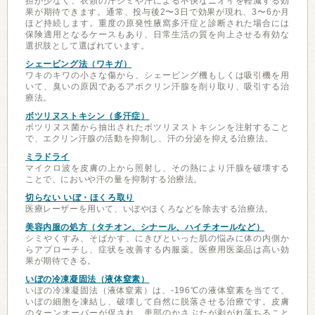
担が少なく、衣類の汗ジミや汗による不快なニオイを軽減する効
果が期待できます。通常、投与後2〜3日で効果が現れ、3〜6か月
ほど持続します。重度の原発性腋窩多汗症と診断された場合には
保険適用となるケースもあり、日常生活の質を向上させる有効な
選択肢として選ばれています。
シェービング法（ワキガ）
ワキのキワの小さな傷から、シェービング機もしくは吸引機を用
いて、臭いの原因であるアポクリン汗腺を削り取り、吸引する治
療法。
ボツリヌストキシン（多汗症）
ボツリヌス菌から抽出されたボツリヌストキシンを注射すること
で、エクリン汗腺の活動を抑制し、汗の分泌を抑える治療法。
ミラドライ
マイクロ波を皮膚の上から照射し、その熱により汗腺を破壊する
ことで、においや汗の量を抑制する治療法。
切らない いぼ・ほくろ取り
医療レーザーを用いて、いぼやほくろなどを除去する治療法。
美容内服の処方（タチオン、シナール、ハイチオールなど）
シミやくすみ、そばかす、にきびといった肌の悩みに体の内側か
らアプローチし、症状を改善する内服薬。医療用医薬品は高い効
果が期待できる。
いぼの冷凍凝固法（液体窒素）
いぼの冷凍凝固法（液体窒素）は、-196℃の液体窒素を当てて、
いぼの細胞を凍結し、破壊して自然に脱落させる治療です。皮膚
のターンオーバーが促され、患部のかさぶたが剥がれ落ちること