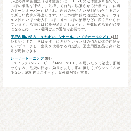
いぼの冷凍凝固法（液体窒素）は、-196℃の液体窒素を当てて、
いぼの細胞を凍結し、破壊して自然に脱落させる治療です。皮膚
のターンオーバーが促され、患部のかさぶたが剥がれ落ちること
で新しい皮膚が再生します。いぼの標準的な治療法であり、ウイ
ルス性のいぼや老人性いぼ、首のいぼの治療などに広く用いられ
ています。治療には保険が適用されますが、複数回の治療が必要
になるため、1～2週間ごとの通院が必要です。
美容内服の処方（タチオン、シナール、ハイチオールなど）
(35)
シミやくすみ、そばかす、にきびといった肌の悩みに体の内側か
らアプローチし、症状を改善する内服薬。医療用医薬品は高い効
果が期待できる。
レーザートーニング
(88)
QスイッチYAGレーザー「MedLite C6」を用いたシミ治療。肝斑
やくすみ、毛穴の開きに効果があり、肌に優しくダウンタイムが
少ない。施術後はこすらず、紫外線対策が重要。