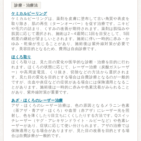
診療・治療法
ケミカルピーリング
ケミカルピーリングは、薬剤を皮膚に塗布して古い角質や表皮を
取り除き、肌の再生（ターンオーバー）を促す治療です。ニキビ
や毛穴の詰まり、くすみの改善が期待されます。薬剤は肌悩みや
肌質に応じて選択され、施術は2～4週間に1回を目安として、5回
程度の継続が望ましいとされます。施術に伴い一時的に赤み・か
ゆみ・乾燥が生じることがあり、施術後は紫外線対策が必要で
す。美容目的となるため、費用は自由診療です。
ほくろ取り
ほくろ取りは、見た目の変化や医学的な診断・治療を目的に行わ
れます。ほくろの状態に応じて、レーザー治療（炭酸ガスレーザ
ー）や高周波電流、くり抜き、切除などの方法から選択されま
す。見た目の変化を目的とする場合は自費診療となるのが一般的
ですが、出血や炎症などの症状がある場合には保険適用となるこ
とがあります。施術後は一時的に赤みや色素沈着がみられること
があり、紫外線対策が重要です。
あざ・ほくろのレーザー治療
アザ・ほくろのレーザー治療は、色の原因となるメラニン色素
（茶アザ・青アザ・ほくろ）や血管（赤アザ）にレーザー光を照
射し、色を薄くしたり目立ちにくくしたりする方法です。Qスイッ
チレーザー（ヤグ・アレキサンドライト・ルビーなど）や色素レ
ーザーがあり、症状に応じて使い分けられます。アザの治療では
保険適用となる場合がありますが、見た目の改善を目的とする場
合は自費診療が一般的です。