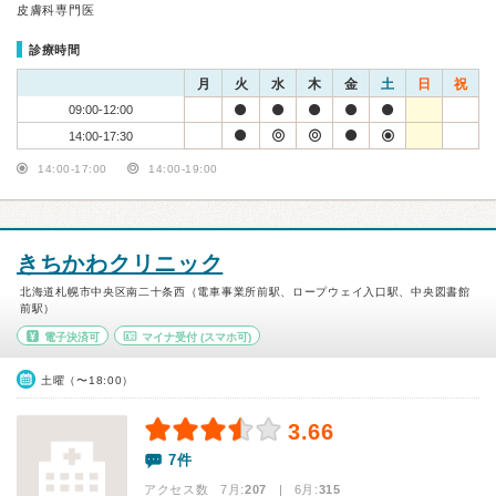
皮膚科専門医
診療時間
月
火
水
木
金
土
日
祝
09:00-12:00
14:00-17:30
14:00-17:00
14:00-19:00
きちかわクリニック
北海道札幌市中央区南二十条西（電車事業所前駅、ロープウェイ入口駅、中央図書館
前駅）
電子決済可
マイナ受付
(スマホ可)
土曜（〜18:00）
3.66
7件
アクセス数 7月:
207
| 6月:
315