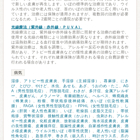
で新しい皮膚が再生します。いぼの標準的な治療法であり、ウイ
ルス性のいぼや老人性いぼ、首のいぼの治療などに広く用いられ
ています。治療には保険が適用されますが、複数回の治療が必要
になるため、1～2週間ごとの通院が必要です。
光線療法（紫外線・赤外線・ＰＵＶＡ）
光線療法とは、紫外線や赤外線を患部に照射する治療の総称で、
使用する光線の種類により治療効果が異なります。赤外線治療で
は温熱効果による血行促進や消炎鎮痛効果などが期待されます。
紫外線治療は、免疫を調整し、アレルギー反応や炎症を抑える作
用があり、アトピー性皮膚炎などの慢性皮膚炎の治療などに用い
られています。それぞれ健康保険が適用される場合と自費診療で
行われる場合があります。
病気
湿疹
、
アトピー性皮膚炎
、
手湿疹（主婦湿疹）
、
蕁麻疹
、
にき
び
、
とびひ
、
やけど
、
水虫
、
あせも
、
あざ
、
うおのめ・たこ
、
AG
A（男性型脱毛症）
、
円形脱毛症
、
わきが
、
多汗症
、
金属アレルギ
ー
、
皮膚がん
、
メラノーマ
、
有棘細胞がん
、
ヘルペス
、
蜂窩織炎
（蜂巣炎）
、
粉瘤
、
帯状疱疹後神経痛
、
水いぼ（伝染性軟属
腫）
、
FAGA（女性男性型脱毛症）・FPHL（女性型脱毛症）
、
し
み（肝斑・老人性色素斑）
、
いぼ
、
乾燥肌（皮脂欠乏症）
、
帯状
疱疹
、
貨幣状湿疹
、
接触性皮膚炎（かぶれ）
、
虫刺され
、
アレル
ギー性皮膚炎
、
化粧皮膚炎
、
放射線皮膚炎
、
海水浴皮膚炎
、
皮膚
の良性腫瘍
、
皮膚掻痒症
、
脂漏性皮膚炎
、
自家感作性皮膚炎
、
酒
さ様皮膚炎
、
ウイルス性いぼ（尋常性疣贅）
、
老人性いぼ（脂漏
性角化症）
、
匙形爪甲
、
巻き爪（嵌入爪）
、
時計ガラス爪
、
爪の