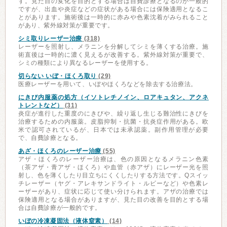
す。見た目の変化を目的とする場合は自費診療となるのが一般的
ですが、出血や炎症などの症状がある場合には保険適用となるこ
とがあります。施術後は一時的に赤みや色素沈着がみられること
があり、紫外線対策が重要です。
シミ取りレーザー治療
(318)
レーザーを照射し、メラニンを分解してシミを薄くする治療。施
術直後は一時的に濃く見えるが改善する。紫外線対策が重要で、
シミの種類により異なるレーザーを使用する。
切らない いぼ・ほくろ取り
(29)
医療レーザーを用いて、いぼやほくろなどを除去する治療法。
にきび内服薬の処方（イソトレチノイン、ロアキュタン、アクネ
トレントなど）
(31)
炎症が進行した重度のにきびや、繰り返し生じる難治性にきびを
治療するための内服薬。皮脂抑制・抗菌・抗炎症作用がある。欧
米で認可されているが、日本では未承認薬。副作用管理が必要
で、自費診療となる。
あざ・ほくろのレーザー治療
(55)
アザ・ほくろのレーザー治療は、色の原因となるメラニン色素
（茶アザ・青アザ・ほくろ）や血管（赤アザ）にレーザー光を照
射し、色を薄くしたり目立ちにくくしたりする方法です。Qスイッ
チレーザー（ヤグ・アレキサンドライト・ルビーなど）や色素レ
ーザーがあり、症状に応じて使い分けられます。アザの治療では
保険適用となる場合がありますが、見た目の改善を目的とする場
合は自費診療が一般的です。
いぼの冷凍凝固法（液体窒素）
(14)