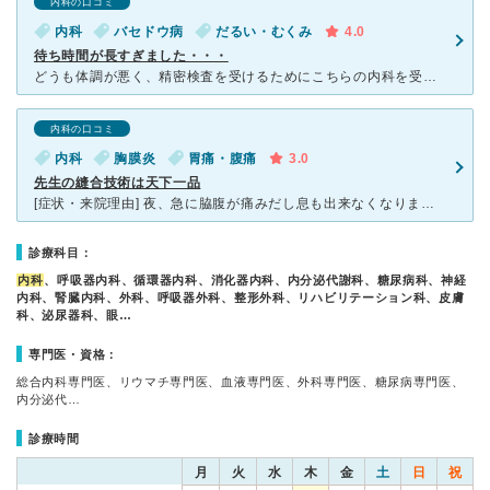
内科の口コミ
内科
バセドウ病
だるい・むくみ
4.0
待ち時間が長すぎました・・・
どうも体調が悪く、精密検査を受けるためにこちらの内科を受診しました。 精密検査だから大きな病院が良いと思い、初めてこちらの病院に行きました。 駅から少し離れており、方向音痴なせいもあり、迷いながら
内科の口コミ
内科
胸膜炎
胃痛・腹痛
3.0
先生の縫合技術は天下一品
[症状・来院理由] 夜、急に脇腹が痛みだし息も出来なくなりました。命の危険を感じた為、119番へ電話しましたが息が出来ないため住所を伝えることが中々出来ません。それでも息も絶え絶え10分位かけて意思
診療科目：
内科
、呼吸器内科、循環器内科、消化器内科、内分泌代謝科、糖尿病科、神経
内科、腎臓内科、外科、呼吸器外科、整形外科、リハビリテーション科、皮膚
科、泌尿器科、眼…
専門医・資格：
総合内科専門医、リウマチ専門医、血液専門医、外科専門医、糖尿病専門医、
内分泌代…
診療時間
月
火
水
木
金
土
日
祝