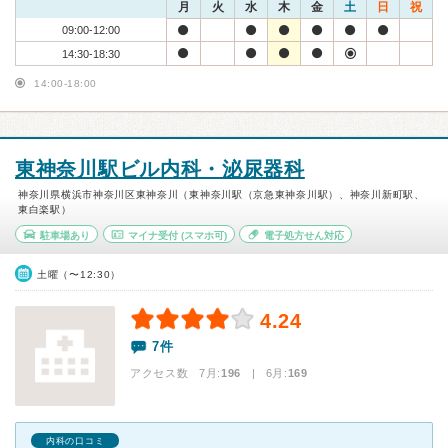
月
火
水
木
金
土
日
祝
09:00-12:00
14:30-18:30
14:00-18:00
東神奈川駅ビル内科・泌尿器科
神奈川県横浜市神奈川区東神奈川（東神奈川駅（京急東神奈川駅）、神奈川新町駅、
東白楽駅）
駐車場あり
マイナ受付
(スマホ可)
電子処方せん対応
土曜（〜12:30）
4.24
7件
アクセス数 7月:
196
| 6月:
169
内科の口コミ