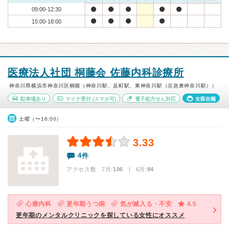
09:00-12:30
15:00-18:00
医療法人社団 桐藤会 佐藤内科診療所
神奈川県横浜市神奈川区桐畑（神奈川駅、反町駅、東神奈川駅（京急東神奈川駅））
駐車場あり
マイナ受付
(スマホ可)
電子処方せん対応
女医在籍
土曜（〜16:00）
3.33
4件
アクセス数 7月:
106
| 6月:
84
心療内科
更年期うつ病
気が滅入る・不安
4.5
更年期のメンタルクリニックを探している女性にオススメ