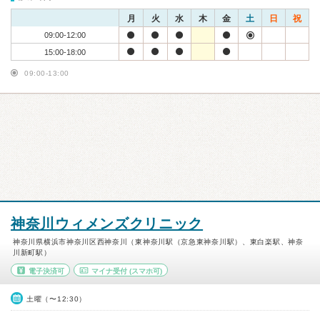
月
火
水
木
金
土
日
祝
09:00-12:00
15:00-18:00
09:00-13:00
神奈川ウィメンズクリニック
神奈川県横浜市神奈川区西神奈川（東神奈川駅（京急東神奈川駅）、東白楽駅、神奈
川新町駅）
電子決済可
マイナ受付
(スマホ可)
土曜（〜12:30）