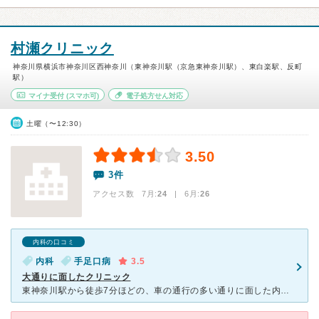
村瀬クリニック
神奈川県横浜市神奈川区西神奈川（東神奈川駅（京急東神奈川駅）、東白楽駅、反町
駅）
マイナ受付
(スマホ可)
電子処方せん対応
土曜（〜12:30）
3.50
3件
アクセス数 7月:
24
| 6月:
26
内科の口コミ
内科
手足口病
3.5
大通りに面したクリニック
東神奈川駅から徒歩7分ほどの、車の通行の多い通りに面した内科小児科です。 待合室は横長になっていて広めで、入って左側奥にキッズスペースがあります。 診察室の前の廊下の待ちスペースにはアンパンマンな