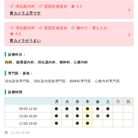
消化器内科
逆流性食道炎
4.5
胃カメラ上手です
消化器内科
逆流性食道炎
胸やけ・胃もたれ
4.5
胃カメラがうまい
診療科目：
内科
、循環器内科、消化器内科、精神科、心療内科
専門医・資格：
消化器病専門医、消化器内視鏡専門医、精神科専門医、心療内科専門医
診療時間
月
火
水
木
金
土
日
祝
09:00-12:00
13:00-16:00
17:00-19:00
13:00-19:00