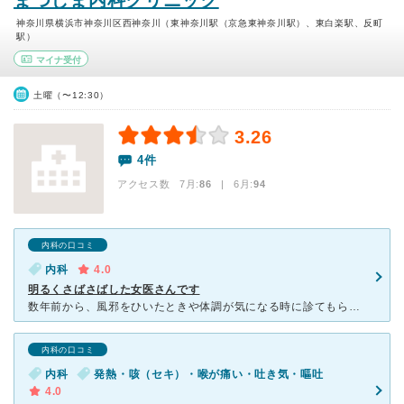
まつしま内科クリニック
神奈川県横浜市神奈川区西神奈川（東神奈川駅（京急東神奈川駅）、東白楽駅、反町
駅）
マイナ受付
土曜（〜12:30）
3.26
4件
アクセス数 7月:
86
| 6月:
94
内科の口コミ
内科
4.0
明るくさばさばした女医さんです
数年前から、風邪をひいたときや体調が気になる時に診てもらっています。 以前の場所から移転されましたが、東神奈川の駅にさらに近くなり、便利な場所にあると思います。院内は清潔で、いつも割と混み合っていま
内科の口コミ
内科
発熱・咳（セキ）・喉が痛い・吐き気・嘔吐
4.0