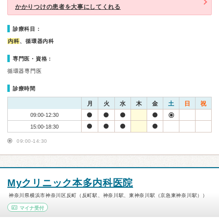
かかりつけの患者を大事にしてくれる
診療科目：
内科
、循環器内科
専門医・資格：
循環器専門医
診療時間
月
火
水
木
金
土
日
祝
09:00-12:30
15:00-18:30
09:00-14:30
Myクリニック本多内科医院
神奈川県横浜市神奈川区反町（反町駅、神奈川駅、東神奈川駅（京急東神奈川駅））
マイナ受付