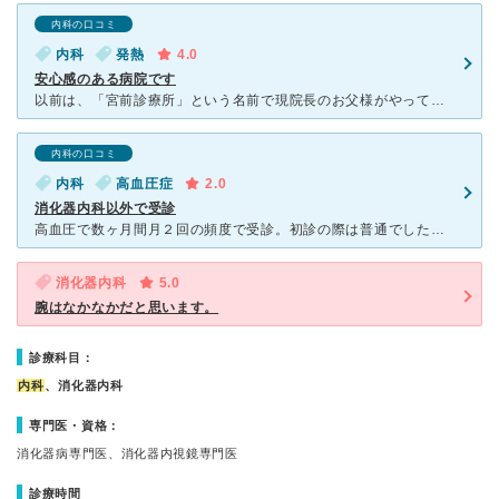
内科の口コミ
内科
発熱
4.0
安心感のある病院です
以前は、「宮前診療所」という名前で現院長のお父様がやっていらっしゃった病院を、改装して開業されたそうです。 以前は、とても入れる雰囲気ではありませんでしたが、あびこクリニックになってからは、入り
内科の口コミ
内科
高血圧症
2.0
消化器内科以外で受診
高血圧で数ヶ月間月２回の頻度で受診。初診の際は普通でしたが２回目以降急速に雑な対応になり、４回目位から血圧測って同じ薬継続を言い渡される様になりました(効果が認められないと申告は毎回していました)。
消化器内科
5.0
腕はなかなかだと思います。
診療科目：
内科
、消化器内科
専門医・資格：
消化器病専門医、消化器内視鏡専門医
診療時間