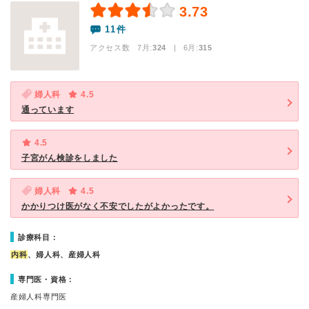
3.73
11件
アクセス数 7月:
324
| 6月:
315
婦人科
4.5
通っています
4.5
子宮がん検診をしました
婦人科
4.5
かかりつけ医がなく不安でしたがよかったです。
診療科目：
内科
、婦人科、産婦人科
専門医・資格：
産婦人科専門医