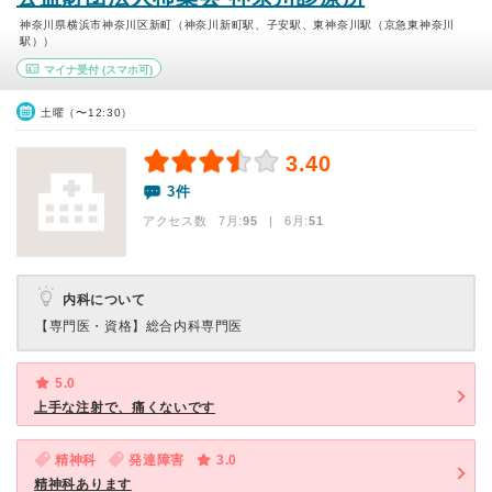
神奈川県横浜市神奈川区新町（神奈川新町駅、子安駅、東神奈川駅（京急東神奈川
駅））
マイナ受付
(スマホ可)
土曜（〜12:30）
3.40
3件
アクセス数 7月:
95
| 6月:
51
内科について
【専門医・資格】
総合内科専門医
5.0
上手な注射で、痛くないです
精神科
発達障害
3.0
精神科あります