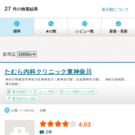
27
件の検索結果
表示順について
標準
★の数
レビュー数
新着・更新
駅周辺
たむら内科クリニック東神奈川
神奈川県横浜市神奈川区東神奈川（東神奈川駅（京急東神奈川駅）、神奈川新町駅、
東白楽駅）
電子決済可
ネット予約
マイナ受付
(スマホ可)
電子処方せん対応
土曜（〜18:00）・日曜
4.03
2件