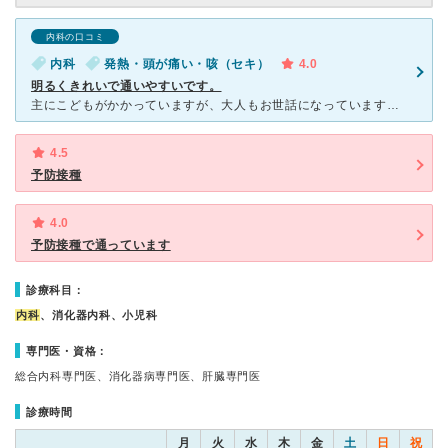
内科の口コミ
内科
発熱・頭が痛い・咳（セキ）
4.0
明るくきれいで通いやすいです。
主にこどもがかかっていますが、大人もお世話になっています。先生が女医さんでご自身もお子さんがいるママさんで、気さくな雰囲気の方なので、初めての子育て開始時に通えてたら頼もしい存在になっただろうなーと感
4.5
予防接種
4.0
予防接種で通っています
診療科目：
内科
、消化器内科、小児科
専門医・資格：
総合内科専門医、消化器病専門医、肝臓専門医
診療時間
月
火
水
木
金
土
日
祝