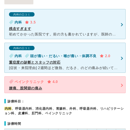
内科の口コミ
内科
3.5
残念すぎます
初めてかかった医院です。前の方も書かれていますが、医師の診察は丁寧ですが、受付兼看護師の方の対応が残念です。採血で別室で待たされた際も他患者の悪口をずっと言っていました。受け付けでも常に患者を威圧する
内科の口コミ
内科
頭が痛い・だるい・喉が痛い・体調不良
2.0
重症度の診断とスタッフの対応
[症状・来院理由] 2週間ほど微熱、だるさ、のどの痛みが続いていたため、受診しました。 [医師の診断・治療法] 一度目の診察では『風邪』ということで感冒薬を1週間分ほど出されました。次の診察の予
ペインクリニック
4.0
腰痛、股関節の痛み
診療科目：
内科
、呼吸器内科、消化器内科、胃腸科、外科、呼吸器外科、リハビリテーシ
ョン科、皮膚科、肛門科、ペインクリニック
診療時間