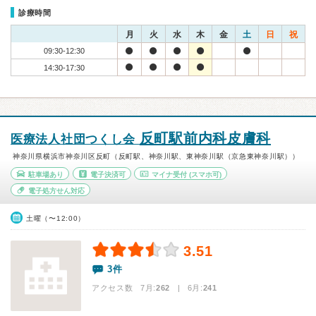
診療時間
月
火
水
木
金
土
日
祝
09:30-12:30
14:30-17:30
反町駅前内科皮膚科
医療法人社団つくし会
神奈川県横浜市神奈川区反町（反町駅、神奈川駅、東神奈川駅（京急東神奈川駅））
駐車場あり
電子決済可
マイナ受付
(スマホ可)
電子処方せん対応
土曜（〜12:00）
3.51
3件
アクセス数 7月:
262
| 6月:
241