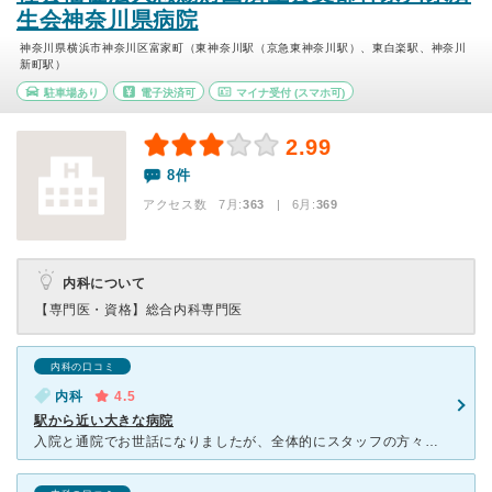
生会神奈川県病院
神奈川県横浜市神奈川区富家町（東神奈川駅（京急東神奈川駅）、東白楽駅、神奈川
新町駅）
駐車場あり
電子決済可
マイナ受付
(スマホ可)
2.99
8件
アクセス数 7月:
363
| 6月:
369
内科について
【専門医・資格】
総合内科専門医
内科の口コミ
内科
4.5
駅から近い大きな病院
入院と通院でお世話になりましたが、全体的にスタッフの方々が親切だったという印象があります。 初め、タクシーで来院しました。東神奈川駅から徒歩5分ほどの位置にある大きな病院です。 玄関に着いてす