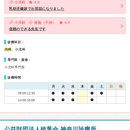
小児科
4.0
乳幼児健診でお世話になりました
小児科
発熱（子供）
4.0
信頼のできる先生です
診療科目：
内科
、小児科
専門医・資格：
小児科専門医
診療時間
月
火
水
木
金
土
日
祝
09:00-12:30
14:00-18:00
公益財団法人柿葉会 神奈川診療所