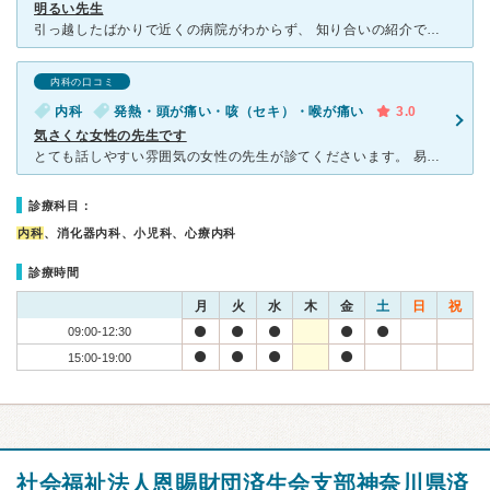
明るい先生
引っ越したばかりで近くの病院がわからず、 知り合いの紹介でこちらを受診いたしました。 とても明るくハキハキした女性の先生でした。 私が受診した印象ですと、症状や問診、爪の色なども見て、総合的
内科の口コミ
内科
発熱・頭が痛い・咳（セキ）・喉が痛い
3.0
気さくな女性の先生です
とても話しやすい雰囲気の女性の先生が診てくださいます。 易しい言葉で説明してもらえるので、お子さんが受診しているのもよく見かけます。 子供がインフルエンザにかかった数日後に発熱、24時間経過し
診療科目：
内科
、消化器内科、小児科、心療内科
診療時間
月
火
水
木
金
土
日
祝
09:00-12:30
15:00-19:00
社会福祉法人恩賜財団済生会支部神奈川県済