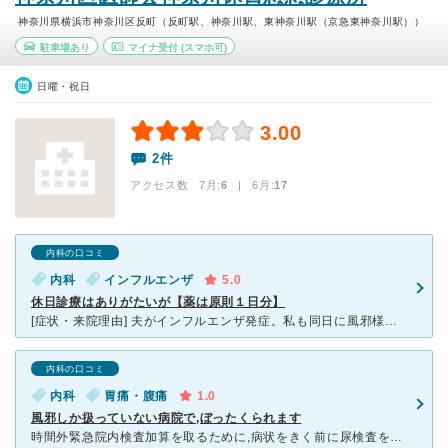
神奈川県横浜市神奈川区反町（反町駅、神奈川駅、東神奈川駅（京急東神奈川駅））
駐車場あり
マイナ受付
(スマホ可)
日曜・祝日
3.00
2件
アクセス数 7月:
6
| 6月:
17
内科の口コミ
内科
インフルエンザ
5.0
休日診療はありがたいが【薬は原則１日分】
[症状・来院理由] 夫がインフルエンザ発症。私も同日に風邪様症状があったので夫とともにインフルエンザの検査を受けましたがそのときは陰性だったので帰されました。帰宅して１時間もすると38.5℃の高熱に
内科の口コミ
内科
胃痛・腹痛
1.0
風邪しか扱っていない病院で,ぼったくられます
時間外緊急院内検査加算を取るために,病状をきく前に尿検査をさせられました。 私の病状＆問診の内容的にも必要なかったと思います。 問診中に,担当してくれたお医者さんが,風邪しか扱っていないことを