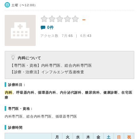
土曜（〜12:00）
－
0件
アクセス数 7月:
65
| 6月:
43
内科について
【専門医・資格】
内科専門医、総合内科専門医
【診療・治療法】
インフルエンザ迅速検査
診療科目：
内科
、呼吸器内科、循環器内科、内分泌代謝科、糖尿病科、健康診断、在宅医
療
専門医・資格：
内科専門医、総合内科専門医、循環器専門医
診療時間
月
火
水
木
金
土
日
祝