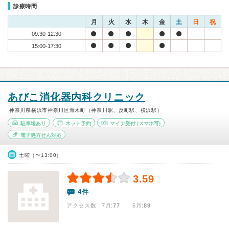
診療時間
月
火
水
木
金
土
日
祝
09:30-12:30
15:00-17:30
あびこ消化器内科クリニック
神奈川県横浜市神奈川区青木町（神奈川駅、反町駅、横浜駅）
駐車場あり
ネット予約
マイナ受付
(スマホ可)
電子処方せん対応
土曜（〜13:00）
3.59
4件
アクセス数 7月:
77
| 6月:
89