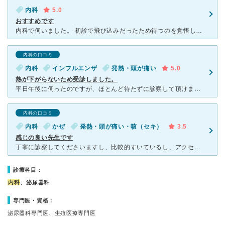
内科
5.0
おすすめです
内科で伺いました。 初診で飛び込みだったため待つのを覚悟しましたが、20分も経たないうちに帰れてびっくり。 たまたまタイミングが良かったんでしょうか。 受付の方は落ち着いていて、礼儀正しい印象で
内科の口コミ
内科
インフルエンザ
発熱・頭が痛い
5.0
熱が下がらないため受診しました。
平日午後に伺ったのですが、ほとんど待たずに診察して頂けました。 待合室は広いとは言いませんが、十分な広さで、ソファもゆったりしていてよかったです。雑誌も揃っており、精算前の支払いの際も待ち時間は気に
内科の口コミ
内科
かぜ
発熱・頭が痛い・咳（セキ）
3.5
感じの良い先生です
丁寧に診察してくださいますし、比較的すいているし、アクセスも良いです。 相談事もしやすい雰囲気なので、東神奈川に住んでいるときはお世話になりました。 普通の風邪の時は良いのですが、咳が1か月くらい
診療科目：
内科
、泌尿器科
専門医・資格：
泌尿器科専門医、生殖医療専門医