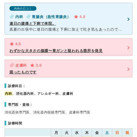
内科の口コミ
内科
胃腸炎（急性胃腸炎）
4.0
連日の腹痛と下痢で来院。
真夏の出張中に連日の腹痛と下痢に加えて吐き気もあったので、駅前すぐのこちらの病院に来院しました。 平日の日中でしたがかなり混んでいて１時間半待ちました。 皮膚科も入っている病院の為、入ってすぐ
4.5
わずかな大きさの腺腫〜胃ガンと疑われる箇所を発見
皮膚科
3.0
困ったものです
診療科目：
内科
、消化器内科、アレルギー科、皮膚科
専門医・資格：
消化器病専門医、消化器内視鏡専門医、皮膚科専門医
診療時間
月
火
水
木
金
土
日
祝