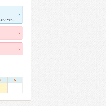
学生の頃からお世話になっている地元の人は一度は行った事あるんじゃないかな？と思う医院です。 看護師さんもテキパキと動いてらっしゃって、よく話掛けてくれて元気な印象があります。 お年寄りの方もかなり
日
祝