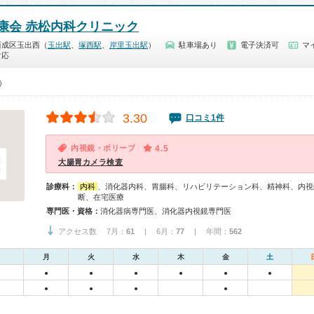
康会 赤松内科クリニック
西成区玉出西（
玉出駅
、
塚西駅
、
岸里玉出駅
）
駐車場あり
電子決済可
マ
対応
0）
3.30
口コミ1件
内視鏡・ポリープ
4.5
大腸胃カメラ検査
診療科：
内科
、消化器内科、胃腸科、リハビリテーション科、精神科、内視
断、在宅医療
専門医・資格：
消化器病専門医、消化器内視鏡専門医
アクセス数 7月：
61
| 6月：
77
| 年間：
562
月
火
水
木
金
土
●
●
●
●
●
●
●
●
●
●