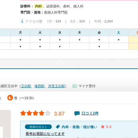
診療科：
内科
、泌尿器科、産科、婦人科
専門医・資格：
産婦人科専門医
アクセス数 7月：
194
| 6月：
324
| 年間：
2,264
月
火
水
木
金
土
●
●
●
●
●
●
●
●
●
●
西成区玉出中（
玉出駅
、
塚西駅
、
岸里玉出駅
）
マイナ受付
0）
夜（〜19:30）
3.87
口コミ2件
5.0
内科・発熱・頭が痛い
内科の口コミ
長年お世話になってます