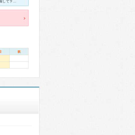
家族全員お世話になってます。 子供達の喘息やアトピーなど、全て把握して下さっていて、先生自身も優しいので、気軽に相談する事ができます。 受診しても特に異常もなく薬の処方もなかった時に「今日は結構で
日
祝