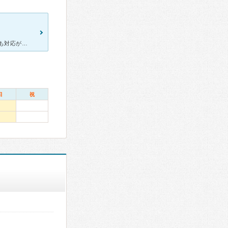
風邪や体調悪い時はここに行きます。 クリニックも綺麗、受付、先生も対応が良いし余り混んでないのも良い。 先生の顔を見ると安心しますし、病状説明もとてもわかりやすいの高評価できます。 風邪
日
祝