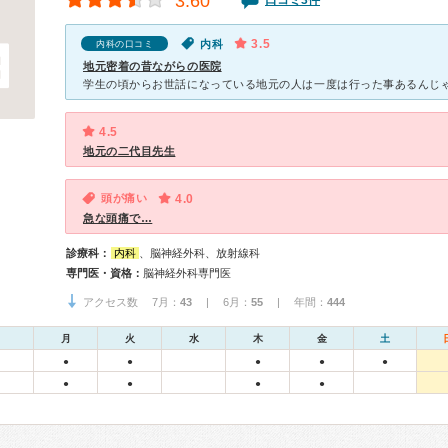
3.60
口コミ3件
3.5
内科
内科の口コミ
地元密着の昔ながらの医院
4.5
地元の二代目先生
頭が痛い
4.0
急な頭痛で…
診療科：
内科
、脳神経外科、放射線科
専門医・資格：
脳神経外科専門医
アクセス数 7月：
43
| 6月：
55
| 年間：
444
月
火
水
木
金
土
●
●
●
●
●
●
●
●
●