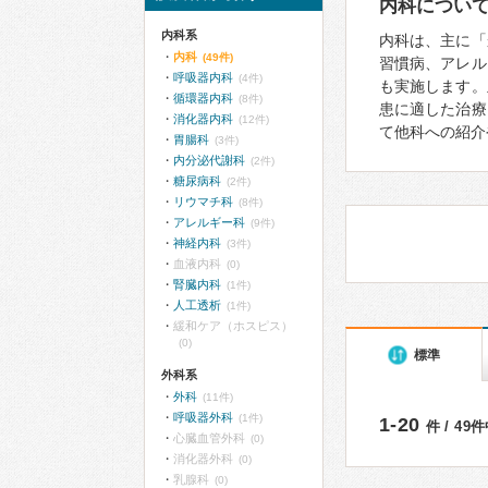
内科につい
内科系
内科は、主に「
内科
(49件)
習慣病、アレル
呼吸器内科
(4件)
も実施します。
循環器内科
(8件)
患に適した治療
消化器内科
(12件)
て他科への紹介
胃腸科
(3件)
内分泌代謝科
(2件)
糖尿病科
(2件)
リウマチ科
(8件)
アレルギー科
(9件)
神経内科
(3件)
血液内科
(0)
腎臓内科
(1件)
人工透析
(1件)
緩和ケア（ホスピス）
(0)
標準
外科系
外科
(11件)
呼吸器外科
(1件)
1-20
件 / 49
心臓血管外科
(0)
消化器外科
(0)
乳腺科
(0)