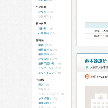
小児科系
小児科
(16件)
小児外科
(0)
精神科系
精神科
(12件)
09:00-12:00
心療内科
(8件)
16:00-18:00
歯科系
歯科
(50件)
矯正歯科
(13件)
歯周病科
(3件)
小児歯科
(25件)
鈴木診療所
歯科口腔外科
(14件)
大阪府大阪市
インプラント
(5件)
ホワイトニング
(5件)
土曜（〜12:3
その他
漢方
(1件)
救急科
(0)
ペインクリニック
(0)
予防接種
(52件)
健康診断
(2件)
人間ドック
(0)