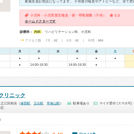
小児科・小児気管支喘息・咳・呼吸困難（子供）
5.0
ホームドクターです
診療科：
内科
、リハビリテーション科、小児科
アクセス数 7月：
42
| 6月：
42
| 年間：
464
月
火
水
木
金
土
●
●
●
●
●
14:00-19:30
14:00-19:30
●
●
クリニック
住之江区粉浜（
塚西駅
、
玉出駅
、
帝塚山駅
）
駐車場あり
マイナ受付 (スマホ可)
対応
0）