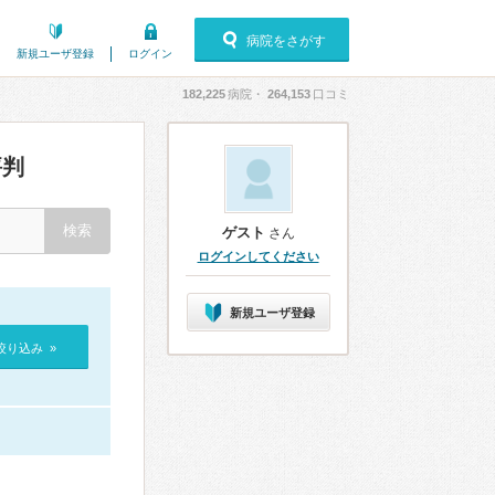
病院をさがす
新規ユーザ登録
ログイン
182,225
病院・
264,153
口コミ
評判
ゲスト
さん
ログインしてください
新規ユーザ登録
絞り込み »