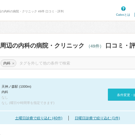
辺の内科の病院・クリニック 49件 口コミ・評判
Calooとは
駅周辺の内科の病院・クリニック
口コミ・
（49件）
×
内科
天神ノ森駅 (1000m)
内科
条件変更・
なし
なし (曜日や時間帯を指定できます)
土曜日診療で絞り込む (40件)
日曜日診療で絞り込む (1件)