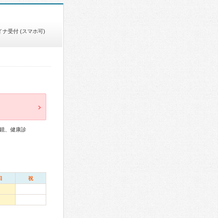
イナ受付 (スマホ可)
鏡、健康診
日
祝