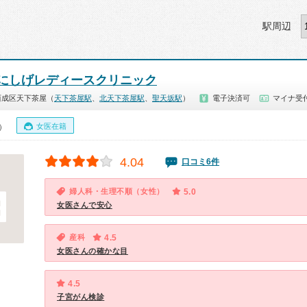
駅周辺
にしげレディースクリニック
西成区天下茶屋（
天下茶屋駅
、
北天下茶屋駅
、
聖天坂駅
）
電子決済可
マイナ受
女医在籍
0）
4.04
口コミ6件
婦人科・生理不順（女性）
5.0
女医さんで安心
産科
4.5
女医さんの確かな目
4.5
子宮がん検診