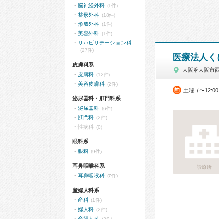
脳神経外科
(1件)
整形外科
(18件)
形成外科
(1件)
美容外科
(1件)
リハビリテーション科
(27件)
医療法人く
皮膚科系
大阪府大阪市
皮膚科
(12件)
美容皮膚科
(2件)
土曜（〜12:0
泌尿器科・肛門科系
泌尿器科
(6件)
肛門科
(2件)
性病科
(0)
眼科系
眼科
(9件)
耳鼻咽喉科系
診療所
耳鼻咽喉科
(7件)
産婦人科系
産科
(1件)
婦人科
(2件)
産婦人科
(2件)