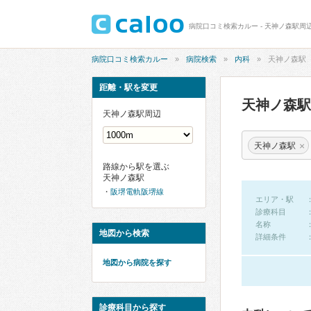
病院口コミ検索カルー - 天神ノ森駅周
病院口コミ検索カルー
病院検索
内科
天神ノ森駅
距離・駅を変更
天神ノ森
天神ノ森駅周辺
×
天神ノ森駅
路線から駅を選ぶ
天神ノ森駅
阪堺電軌阪堺線
エリア・駅
診療科目
名称
地図から検索
詳細条件
地図から病院を探す
診療科目から探す