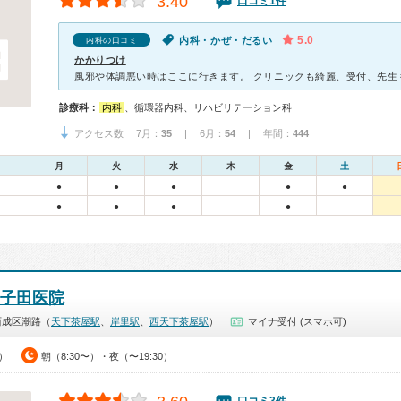
3.40
口コミ1件
5.0
内科・かぜ・だるい
内科の口コミ
かかりつけ
診療科：
内科
、循環器内科、リハビリテーション科
アクセス数 7月：
35
| 6月：
54
| 年間：
444
月
火
水
木
金
土
●
●
●
●
●
●
●
●
●
神子田医院
西成区潮路（
天下茶屋駅
、
岸里駅
、
西天下茶屋駅
）
マイナ受付 (スマホ可)
0）
朝（8:30〜）・夜（〜19:30）