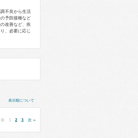
体調不良から生活
症の予防接種など
慣の改善など、疾
あり、必要に応じ
表示順について
 前
1
2
3
次 »