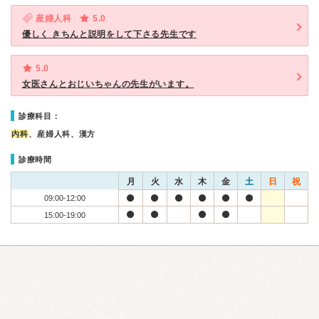
産婦人科
5.0
優しく きちんと説明をして下さる先生です
5.0
女医さんとおじいちゃんの先生がいます。
診療科目：
内科
、産婦人科、漢方
診療時間
月
火
水
木
金
土
日
祝
09:00-12:00
15:00-19:00