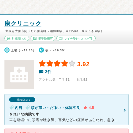
康クリニック
大阪府大阪市阿倍野区阪南町（昭和町駅、南田辺駅、東天下茶屋駅）
駐車場あり
電子決済可
マイナ受付
(スマホ可)
土曜（〜12:30）
夜（〜19:30）
3.92
2件
アクセス数 7月:
51
| 6月:
52
内科の口コミ
内科
頭が痛い・だるい・体調不良
4.5
きれいな病院です
車を運転中に頭痛や吐き気、寒気などの症状があらわれ、急きょ、お世話になりました。受診時間が終わるきりきりに駆け込んだにも関わらずとても親切にしてくださいました。 家から離れた所での受診だった為、家の