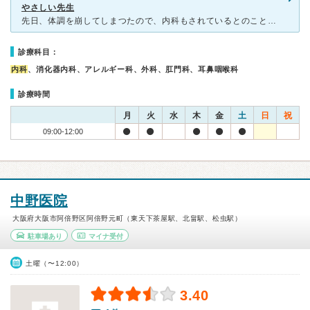
やさしい先生
先日、体調を崩してしまつたので、内科もされているとのことで田中外科さんを受診しました。院長先生に見てもらいました。院長先生はやさしく、気さくに話をしてくれます。患者さんも多く、午前中に伺った時には数名
診療科目：
内科
、消化器内科、アレルギー科、外科、肛門科、耳鼻咽喉科
診療時間
月
火
水
木
金
土
日
祝
09:00-12:00
中野医院
大阪府大阪市阿倍野区阿倍野元町（東天下茶屋駅、北畠駅、松虫駅）
駐車場あり
マイナ受付
土曜（〜12:00）
3.40