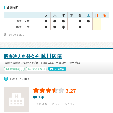
診療時間
月
火
水
木
金
土
日
祝
08:30-12:00
16:30-18:30
16:00-18:30
越川病院
医療法人恵登久会
大阪府大阪市阿倍野区昭和町（西田辺駅、南田辺駅、鶴ケ丘駅）
駐車場あり
マイナ受付
女医在籍
土曜（〜12:00）
3.27
1件
アクセス数 7月:
56
| 6月:
89