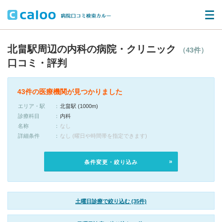
北畠駅周辺の内科の病院・クリニック
（43件）
口コミ・評判
43件の医療機関が見つかりました
エリア・駅
北畠駅 (1000m)
診療科目
内科
名称
なし
詳細条件
なし (曜日や時間帯を指定できます)
条件変更・絞り込み
土曜日診療で絞り込む (35件)