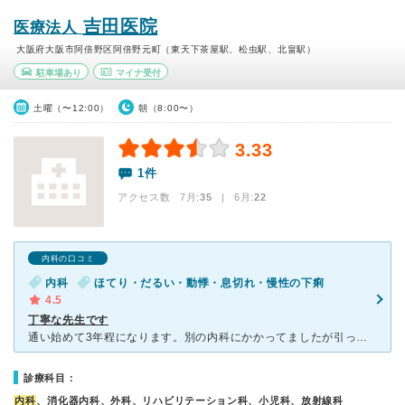
吉田医院
医療法人
大阪府大阪市阿倍野区阿倍野元町（東天下茶屋駅、松虫駅、北畠駅）
駐車場あり
マイナ受付
土曜（〜12:00）
朝（8:00〜）
3.33
1件
アクセス数 7月:
35
| 6月:
22
内科の口コミ
内科
ほてり・だるい・動悸・息切れ・慢性の下痢
4.5
丁寧な先生です
通い始めて3年程になります。別の内科にかかってましたが引っ越しして、近くがいいと思い診察に伺いました。 貰っていた薬も必要ないとかなり減らしていただきましたが、調子も良く今までの薬の量の多さは何だっ
診療科目：
内科
、消化器内科、外科、リハビリテーション科、小児科、放射線科