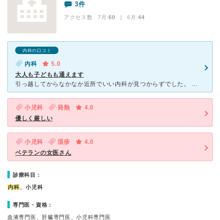
3件
アクセス数 7月:
60
| 6月:
44
内科の口コミ
内科
5.0
大人も子どもも通えます
引っ越してからなかなか近所でいい内科が見つからずでした。 喉と胃が痛くて、近所の内科を探し回り勇村医院さんを発見。 診察30分前にも関わらず、受付ができ院内で待つことができました。 行って気付い
小児科
発熱
4.0
優しく厳しい
小児科
湿疹
4.0
ベテランの女医さん
診療科目：
内科
、小児科
専門医・資格：
血液専門医、肝臓専門医、小児科専門医