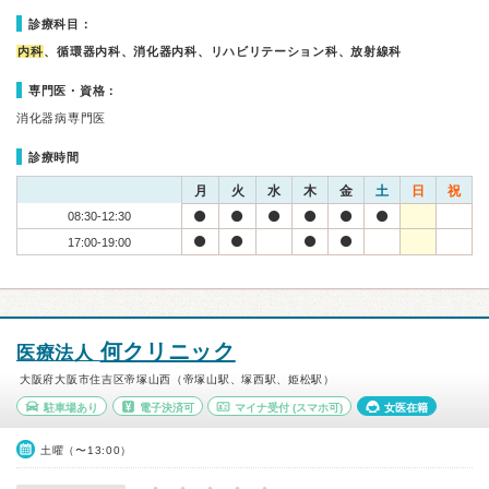
診療科目：
内科
、循環器内科、消化器内科、リハビリテーション科、放射線科
専門医・資格：
消化器病専門医
診療時間
月
火
水
木
金
土
日
祝
08:30-12:30
17:00-19:00
何クリニック
医療法人
大阪府大阪市住吉区帝塚山西（帝塚山駅、塚西駅、姫松駅）
駐車場あり
電子決済可
マイナ受付
(スマホ可)
女医在籍
土曜（〜13:00）