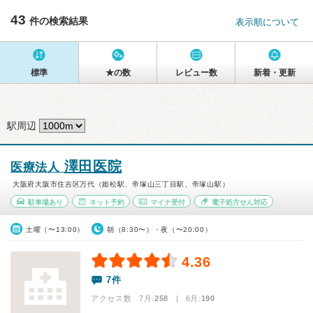
43
件の検索結果
表示順について
標準
★の数
レビュー数
新着・更新
駅周辺
澤田医院
医療法人
大阪府大阪市住吉区万代（姫松駅、帝塚山三丁目駅、帝塚山駅）
駐車場あり
ネット予約
マイナ受付
電子処方せん対応
土曜（〜13:00）
朝（8:30〜）・夜（〜20:00）
4.36
7件
アクセス数 7月:
258
| 6月:
190