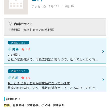
アクセス数 7月:
111
| 6月:
99
内科について
【専門医・資格】
総合内科専門医
内科の口コミ
内科
5.0
いい感じ
会社の定期健診で、再検査判定が出たので、近くでよく行く内科医院へ行きました。（特定疾患療養管理） この時期はインフルエンザ等の流行りの為、マスク必須になっていました。待合室満員の為、時間を置いて来院
内科の口コミ
内科
4.0
私、ときどき子どもがお世話になっています
腎臓内科の病院ですが、比較的近所ということもあり、内科でかかっています。 また、子どものかかりつけの病院が休診のときに、小児科としてもかかっています。 午後の診療時間が遅めなので、混み具合によ
診療科目：
内科
、腎臓内科、泌尿器科、小児科、健康診断