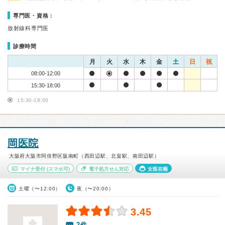
専門医・資格：
放射線科専門医
診療時間
月
火
水
木
金
土
日
祝
08:00-12:00
15:30-18:00
15:30-18:00
岡医院
大阪府大阪市阿倍野区阪南町（西田辺駅、北畠駅、南田辺駅）
マイナ受付
(スマホ可)
電子処方せん対応
女医在籍
土曜（〜12:00）
夜（〜20:00）
3.45
2件