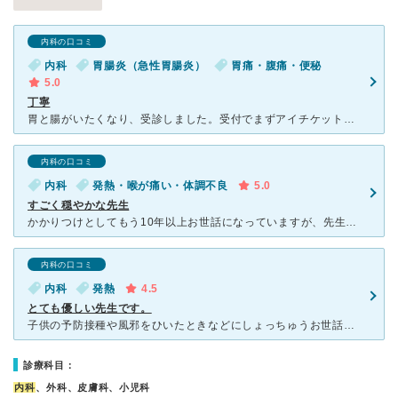
内科の口コミ
内科
胃腸炎（急性胃腸炎）
胃痛・腹痛・便秘
5.0
丁寧
胃と腸がいたくなり、受診しました。受付でまずアイチケットの登録を進めてもらい、携帯でそれを見たら今の受付の番号がわかるので、ずっと病院で待っていなくてもよいというシステムで、一度家に帰ることができ、体
内科の口コミ
内科
発熱・喉が痛い・体調不良
5.0
すごく穏やかな先生
かかりつけとしてもう10年以上お世話になっていますが、先生が本当に穏やかで優しく、風邪などの体調不良や突き指、しもやけ、害虫によるアレルギー反応など、色んなもので駆け込んできました。設備も新しく、先生
内科の口コミ
内科
発熱
4.5
とても優しい先生です。
子供の予防接種や風邪をひいたときなどにしょっちゅうお世話になりました。 病院はとてもきれいで、先生もしっかり診てくれて的確に判断していただけると評判です。 小児科ではなく普通の内科になりますので、
診療科目：
内科
、外科、皮膚科、小児科