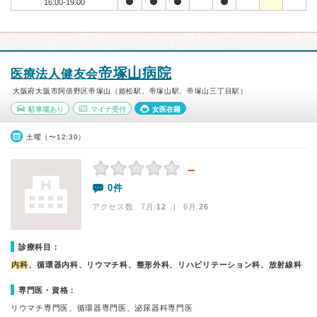
16:00-19:00
帝塚山病院
医療法人健友会
大阪府大阪市阿倍野区帝塚山（姫松駅、帝塚山駅、帝塚山三丁目駅）
駐車場あり
マイナ受付
女医在籍
土曜（〜12:30）
－
0件
アクセス数 7月:
12
| 6月:
26
診療科目：
内科
、循環器内科、リウマチ科、整形外科、リハビリテーション科、放射線科
専門医・資格：
リウマチ専門医、循環器専門医、泌尿器科専門医