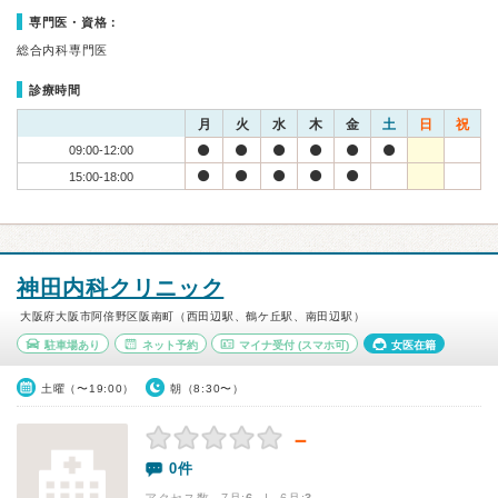
専門医・資格：
総合内科専門医
診療時間
月
火
水
木
金
土
日
祝
09:00-12:00
15:00-18:00
神田内科クリニック
大阪府大阪市阿倍野区阪南町（西田辺駅、鶴ケ丘駅、南田辺駅）
駐車場あり
ネット予約
マイナ受付
(スマホ可)
女医在籍
土曜（〜19:00）
朝（8:30〜）
－
0件