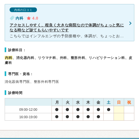
内科の口コミ
内科
4.0
アクセスしやすく、程良く大きな病院なので体調がちょっと気に
なる時など診てもらいやすいです
こちらではインフルエンザの予防接種や、体調が、ちょっとおかしいと感じた時に何回か診て頂きました。地下鉄の駅からも近く、あびこ筋沿いなので遠くからでも目立ち、近くに引っ越してきてすぐに、この辺りでは大き
診療科目：
内科
、消化器内科、リウマチ科、外科、整形外科、リハビリテーション科、皮
膚科
専門医・資格：
消化器病専門医、整形外科専門医
診療時間
月
火
水
木
金
土
日
祝
09:00-12:00
16:00-19:00