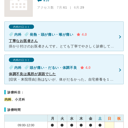
アクセス数 7月:
61
| 6月:
29
内科の口コミ
内科
発熱・頭が痛い・喉が痛い
4.0
丁寧なお医者さん
掛かり付けのお医者さんです。とても丁寧でやさしく診療してくれます。風邪も症状をみてアレルギーの薬に切り替えていただけるのでとても治りが早いです。 大病した時は大病院に行きますが、身近な相談の時はここ
内科の口コミ
内科
頭が痛い・だるい・体調不良
4.0
体調不良は風邪が原因でした
[症状・来院理由] 熱はないが、体がだるかった。自宅療養を１ｗほど行ったが、無事回復できました。 療養中の１ｗは苦しくて生きた心地がしなかったので、大変助かりました。 最初別の病院に通っていまし
診療科目：
内科
、小児科
診療時間
月
火
水
木
金
土
日
祝
09:00-12:00