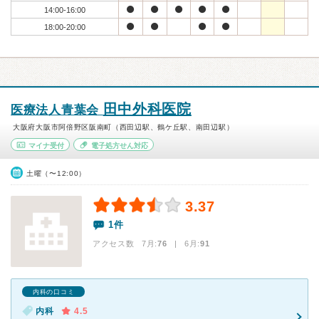
14:00-16:00
18:00-20:00
田中外科医院
医療法人青葉会
大阪府大阪市阿倍野区阪南町（西田辺駅、鶴ケ丘駅、南田辺駅）
マイナ受付
電子処方せん対応
土曜（〜12:00）
3.37
1件
アクセス数 7月:
76
| 6月:
91
内科の口コミ
内科
4.5