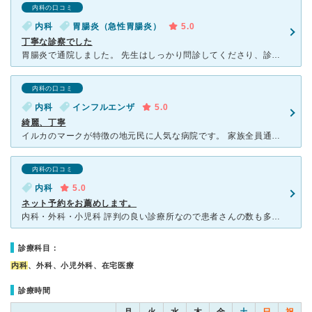
内科の口コミ
内科
胃腸炎（急性胃腸炎）
5.0
丁寧な診察でした
胃腸炎で通院しました。 先生はしっかり問診してくださり、診察もとても丁寧でした。スタッフの方の処置もスムーズでした。受付の方の対応も良かったです。 小さい子からお年寄りまで幅広い年齢層が待ち合いに
内科の口コミ
内科
インフルエンザ
5.0
綺麗、丁寧
イルカのマークが特徴の地元民に人気な病院です。 家族全員通っておりインフルエンザ予防接種やその他内科検診でお世話になってます。 老若男女の患者さんがおり先生も一人でやっておられるので、少しでも病院
内科の口コミ
内科
5.0
ネット予約をお薦めします。
内科・外科・小児科 評判の良い診療所なので患者さんの数も多く、普通に行くと1時間以上待たなければならない事が多いので、携帯やPCからのネット予約をされると良いと思います。 特に小さな子どもさんをお
診療科目：
内科
、外科、小児外科、在宅医療
診療時間