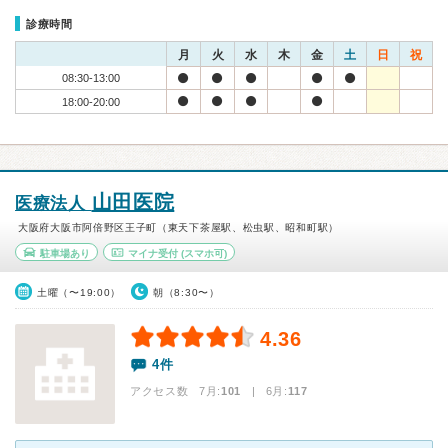
診療時間
月
火
水
木
金
土
日
祝
08:30-13:00
18:00-20:00
山田医院
医療法人
大阪府大阪市阿倍野区王子町（東天下茶屋駅、松虫駅、昭和町駅）
駐車場あり
マイナ受付
(スマホ可)
土曜（〜19:00）
朝（8:30〜）
4.36
4件
アクセス数 7月:
101
| 6月:
117