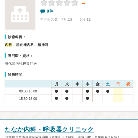
－
0件
アクセス数 7月:
15
| 6月:
12
診療科目：
内科
、消化器内科、精神科
専門医・資格：
消化器内視鏡専門医
診療時間
月
火
水
木
金
土
日
祝
09:00-13:00
15:30-18:00
たなか内科・呼吸器クリニック
大阪府大阪市住吉区帝塚山中（帝塚山三丁目駅、帝塚山駅、帝塚山四丁目駅）