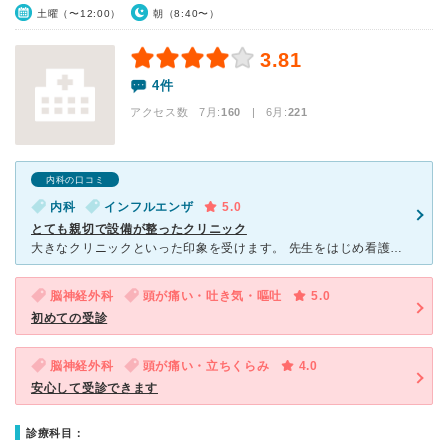
土曜（〜12:00）
朝（8:40〜）
3.81
4件
アクセス数 7月:
160
| 6月:
221
内科の口コミ
内科
インフルエンザ
5.0
とても親切で設備が整ったクリニック
大きなクリニックといった印象を受けます。 先生をはじめ看護師さんや受付など全てのスタッフさんが親切。 患者さんはかなり多いですが、どんなことにも柔軟に対応してくださり、患者さんからとても信頼されて
脳神経外科
頭が痛い・吐き気・嘔吐
5.0
初めての受診
脳神経外科
頭が痛い・立ちくらみ
4.0
安心して受診できます
診療科目：