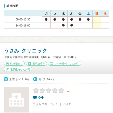
診療時間
月
火
水
木
金
土
日
祝
09:00-12:30
14:00-16:00
うさみ クリニック
大阪府大阪市阿倍野区播磨町（姫松駅、北畠駅、西田辺駅）
駐車場あり
電子決済可
マイナ受付
(スマホ可)
電子処方せん対応
土曜（〜12:30）
朝（8:30〜）
－
0件
アクセス数 7月:
9
| 6月:
2