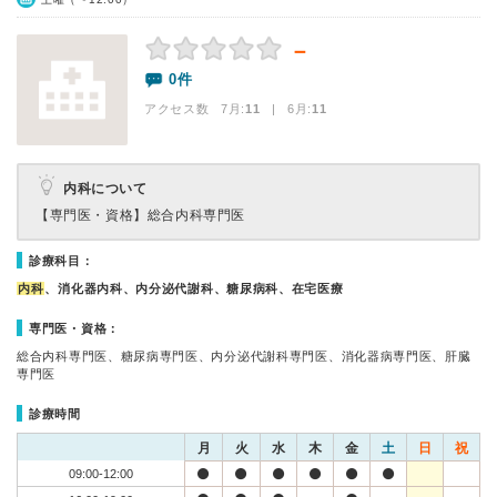
－
0件
アクセス数 7月:
11
| 6月:
11
内科について
【専門医・資格】
総合内科専門医
診療科目：
内科
、消化器内科、内分泌代謝科、糖尿病科、在宅医療
専門医・資格：
総合内科専門医、糖尿病専門医、内分泌代謝科専門医、消化器病専門医、肝臓
専門医
診療時間
月
火
水
木
金
土
日
祝
09:00-12:00