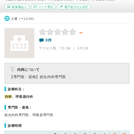
駐車場あり
マイナ受付
電子処方せん対応
土曜（〜12:00）
－
0件
アクセス数 7月:
14
| 6月:
13
内科について
【専門医・資格】
総合内科専門医
診療科目：
内科
、呼吸器内科
専門医・資格：
総合内科専門医、呼吸器専門医
診療時間