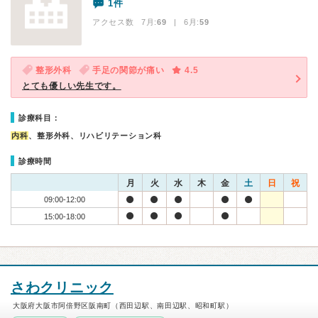
1件
アクセス数 7月:
69
| 6月:
59
整形外科
手足の関節が痛い
4.5
とても優しい先生です。
診療科目：
内科
、整形外科、リハビリテーション科
診療時間
月
火
水
木
金
土
日
祝
09:00-12:00
15:00-18:00
さわクリニック
大阪府大阪市阿倍野区阪南町（西田辺駅、南田辺駅、昭和町駅）