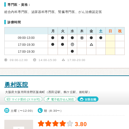
専門医・資格：
総合内科専門医、泌尿器科専門医、腎臓専門医、がん治療認定医
診療時間
月
火
水
木
金
土
日
祝
09:00-13:00
17:00-19:30
17:00-19:30
09:00-12:00
14:00-15:00
17:00-20:00
勇村医院
大阪府大阪市阿倍野区阪南町（西田辺駅、鶴ケ丘駅、姫松駅）
マイナ受付
(スマホ可)
電子処方せん対応
女医在籍
土曜（〜12:00）
朝（8:30〜）
3.80