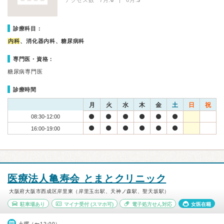
アクセス数 7月:
6
| 6月:
3
診療科目：
内科
、消化器内科、糖尿病科
専門医・資格：
糖尿病専門医
診療時間
月
火
水
木
金
土
日
祝
08:30-12:00
16:00-19:00
医療法人亀寿会 とまとクリニック
大阪府大阪市西成区岸里東（岸里玉出駅、天神ノ森駅、聖天坂駅）
駐車場あり
マイナ受付
(スマホ可)
電子処方せん対応
女医在籍
土曜（〜12:00）