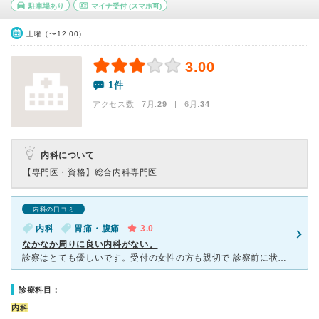
駐車場あり
マイナ受付
(スマホ可)
土曜（〜12:00）
3.00
1件
アクセス数 7月:
29
| 6月:
34
内科について
【専門医・資格】
総合内科専門医
内科の口コミ
内科
胃痛・腹痛
3.0
なかなか周りに良い内科がない。
診察はとても優しいです。受付の女性の方も親切で 診察前に状態を聞いてくれます。 ただ診察の判断ミス？で大惨事でした。。 腹痛診察してもらった次の日にさらに体調崩し、 薬の副作用かなと思い再診し
診療科目：
内科