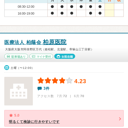
月
火
水
木
金
土
日
祝
08:30-12:00
16:00-19:00
柏原医院
医療法人 柏蔭会
大阪府大阪市阿倍野区万代（姫松駅、北畠駅、帝塚山三丁目駅）
駐車場あり
マイナ受付
女医在籍
土曜（〜12:00）
4.23
3件
アクセス数 7月:
72
| 6月:
70
5.0
明るくて検診に行きやすいです