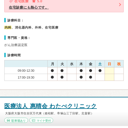
在宅医療
5.0
在宅診療にも熱心です。
診療科目：
内科
、消化器内科、外科、在宅医療
専門医・資格：
がん治療認定医
診療時間
月
火
水
木
金
土
日
祝
09:00-12:30
17:00-19:30
医療法人 惠晴会 わたべクリニック
大阪府大阪市住吉区万代東（姫松駅、帝塚山三丁目駅、北畠駅）
駐車場あり
マイナ受付