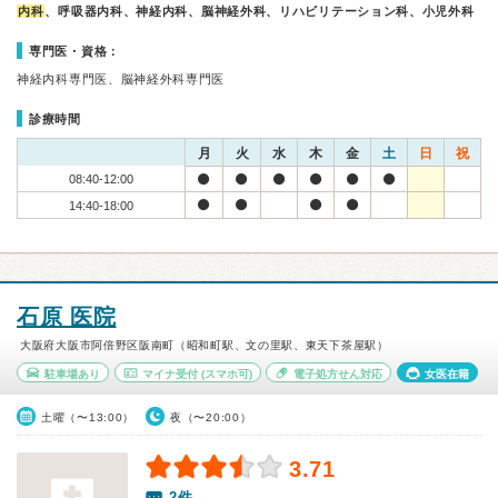
内科
、呼吸器内科、神経内科、脳神経外科、リハビリテーション科、小児外科
専門医・資格：
神経内科専門医、脳神経外科専門医
診療時間
月
火
水
木
金
土
日
祝
08:40-12:00
14:40-18:00
石原 医院
大阪府大阪市阿倍野区阪南町（昭和町駅、文の里駅、東天下茶屋駅）
駐車場あり
マイナ受付
(スマホ可)
電子処方せん対応
女医在籍
土曜（〜13:00）
夜（〜20:00）
3.71
2件