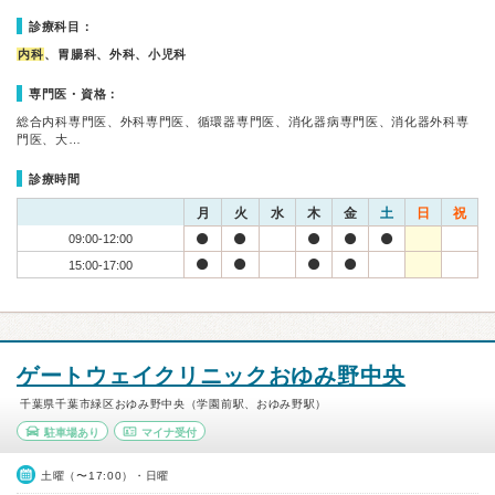
診療科目：
内科
、胃腸科、外科、小児科
専門医・資格：
総合内科専門医、外科専門医、循環器専門医、消化器病専門医、消化器外科専
門医、大…
診療時間
月
火
水
木
金
土
日
祝
09:00-12:00
15:00-17:00
ゲートウェイクリニックおゆみ野中央
千葉県千葉市緑区おゆみ野中央（学園前駅、おゆみ野駅）
駐車場あり
マイナ受付
土曜（〜17:00）・日曜