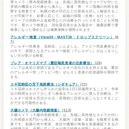
胃カメラ（胃内視鏡検査）は、先端に高性能なスコープが付いた
管状の機器を口や鼻から挿入し、食道・胃・十二指腸の内部を観
察する検査です。粘膜の色や凹凸などの形状を詳しく確認するこ
とが可能です。必要に応じて、組織の採取（生検）を行ったり、
ポリープの切除や止血処理などの治療を行ったりすることも可能
です。胃カメラ検査は、消化器症状がある場合や、健康診断で要
検査になった場合などは健康保険が適用されます。
アレルギー検査（View39・MAST36・ドロップスクリーン）
(6
7)
アレルギー性鼻炎、花粉症、じんましん、アトピー性皮膚炎など
の方で、原因となるアレルギー物質（アレルゲン）がはっきりし
ない方が受ける検査。
ゾレア・オマリズマブ（重症喘息患者の注射療法）
(26)
ゾレアは炎症の原因であるアレルギー反応の元を抑える薬。重症
のアレルギー性（アトピー性）ぜんそく患者の症状緩和が期待で
きる。
スギ花粉症の舌下免疫療法（シダキュア）
(71)
スギ花粉エキスから作られた錠剤を1日1回服用することで、年単
位の時間をかけて少しずつ身体をアレルゲンに慣らす治療法。ア
レルギー症状を完治させる・長期的に症状を起こらなくすること
ができる可能性がある。
大腸カメラ（大腸内視鏡検査）
(113)
大腸カメラ（大腸内視鏡検査）は、先端に高性能なカメラが付い
た内視鏡を肛門から挿入し、大腸内（直腸～盲腸）を観察する検
査です。粘膜の色や形状、炎症や腫瘍の有無を直接確認できるの
が特徴です。必要に応じてその場で組織を採取したり（生検）、