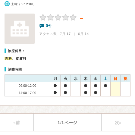
土曜（〜12:00）
－
0件
アクセス数 7月:
17
| 6月:
14
診療科目：
内科
、皮膚科
診療時間
月
火
水
木
金
土
日
祝
09:00-12:00
14:00-17:00
«前
1/1ページ
次»