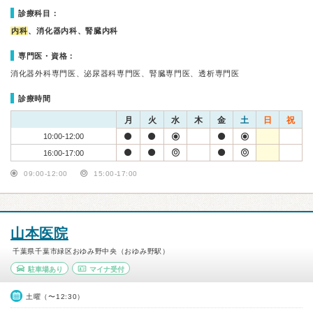
診療科目：
内科
、消化器内科、腎臓内科
専門医・資格：
消化器外科専門医、泌尿器科専門医、腎臓専門医、透析専門医
診療時間
月
火
水
木
金
土
日
祝
10:00-12:00
16:00-17:00
09:00-12:00
15:00-17:00
山本医院
千葉県千葉市緑区おゆみ野中央（おゆみ野駅）
駐車場あり
マイナ受付
土曜（〜12:30）