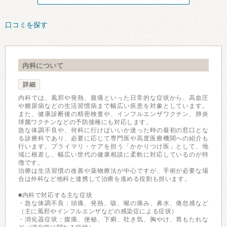
口コミを探す
内科について
詳細
内科では、風邪や発熱、腹痛といった日常的な症状から、高血圧
や糖尿病などの生活習慣病まで幅広い疾患を対象としています。
また、健康診断後の精密検査や、インフルエンザワクチン、肺炎
球菌ワクチンなどの予防接種にも対応します。
急な体調不良や、何科に行けばいいか迷った時の最初の窓口とな
る診療科であり、必要に応じて専門医や高度医療機関への紹介も
行います。プライマリ・ケアを担う「かかりつけ医」として、地
域に根差し、幅広い世代の健康相談に柔軟に対応しているのが特
徴です。
治療は生活習慣の改善や薬物療法が中心ですが、手術が必要な場
合は外科など他科と連携して治療を進める役割も担います。
■内科で対応する主な症状
・急な体調不良：頭痛、発熱、咳、喉の痛み、鼻水、倦怠感など
（主に風邪やインフルエンザなどの感染症による症状）
・消化器症状：腹痛、便秘、下痢、吐き気、胸やけ、胃もたれな