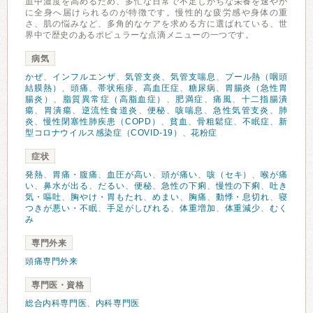
血中濃度を高めるため、多忙な日常で不足しがちな栄養を速やか
に全身へ届けられるのが特徴です。慢性的な疲労感や身体の重
さ、肌の悩みなど、多角的なケアを求める方に選ばれている、世
界中で歴史のあるポピュラーな点滴メニューの一つです。
病気
かぜ
、
インフルエンザ
、
気管支炎
、
気管支喘息
、
プール熱（咽頭
結膜熱）
、
頭痛
、
帯状疱疹
、
高血圧症
、
糖尿病
、
胃腸炎（急性胃
腸炎）
、
脂質異常症（高脂血症）
、
肥満症
、
痛風
、
十二指腸潰
瘍
、
胃潰瘍
、
逆流性食道炎
、
便秘
、
咳喘息
、
急性気管支炎
、
肺
炎
、
慢性閉塞性肺疾患（COPD）
、
貧血
、
骨粗鬆症
、
不眠症
、
新
型コロナウイルス感染症（COVID-19）
、
花粉症
症状
発熱
、
胃痛・腹痛
、
血圧が高い
、
頭が痛い
、
咳（セキ）
、
喉が痛
い
、
鼻水が出る
、
だるい
、
便秘
、
急性の下痢
、
慢性の下痢
、
吐き
気・嘔吐
、
胸やけ・胃もたれ
、
めまい
、
胸痛
、
動悸・息切れ
、
寝
つきが悪い・不眠
、
手足がしびれる
、
体重増加
、
体重減少
、
むく
み
専門外来
頭痛専門外来
専門医・資格
総合内科専門医
、
内科専門医