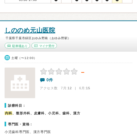
しののめ元山医院
千葉県千葉市緑区おゆみ野南（おゆみ野駅）
駐車場あり
マイナ受付
土曜（〜12:00）
－
0件
アクセス数 7月:
12
| 6月:
15
診療科目：
内科
、整形外科、皮膚科、小児科、歯科、漢方
専門医・資格：
小児歯科専門医、漢方専門医