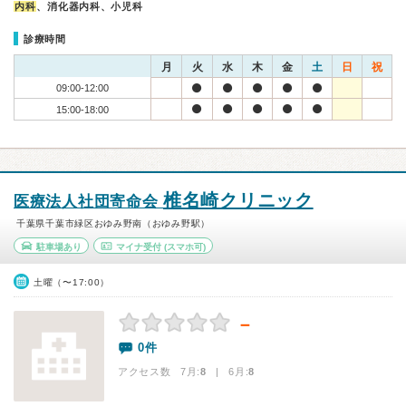
内科
、消化器内科、小児科
診療時間
月
火
水
木
金
土
日
祝
09:00-12:00
15:00-18:00
椎名崎クリニック
医療法人社団寄命会
千葉県千葉市緑区おゆみ野南（おゆみ野駅）
駐車場あり
マイナ受付
(スマホ可)
土曜（〜17:00）
－
0件
アクセス数 7月:
8
| 6月:
8