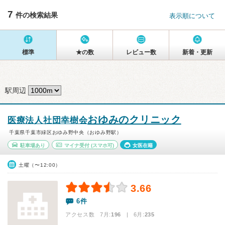
7
件の検索結果
表示順について
標準
★の数
レビュー数
新着・更新
駅周辺
おゆみのクリニック
医療法人社団幸樹会
千葉県千葉市緑区おゆみ野中央（おゆみ野駅）
駐車場あり
マイナ受付
(スマホ可)
女医在籍
土曜（〜12:00）
3.66
6件
アクセス数 7月:
196
| 6月:
235