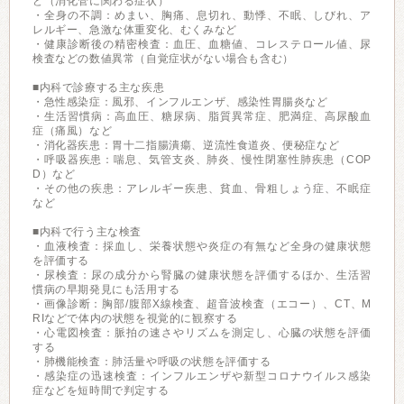
ど（消化管に関わる症状）
・全身の不調：めまい、胸痛、息切れ、動悸、不眠、しびれ、ア
レルギー、急激な体重変化、むくみなど
・健康診断後の精密検査：血圧、血糖値、コレステロール値、尿
検査などの数値異常（自覚症状がない場合も含む）
■内科で診療する主な疾患
・急性感染症：風邪、インフルエンザ、感染性胃腸炎など
・生活習慣病：高血圧、糖尿病、脂質異常症、肥満症、高尿酸血
症（痛風）など
・消化器疾患：胃十二指腸潰瘍、逆流性食道炎、便秘症など
・呼吸器疾患：喘息、気管支炎、肺炎、慢性閉塞性肺疾患（COP
D）など
・その他の疾患：アレルギー疾患、貧血、骨粗しょう症、不眠症
など
■内科で行う主な検査
・血液検査：採血し、栄養状態や炎症の有無など全身の健康状態
を評価する
・尿検査：尿の成分から腎臓の健康状態を評価するほか、生活習
慣病の早期発見にも活用する
・画像診断：胸部/腹部X線検査、超音波検査（エコー）、CT、M
RIなどで体内の状態を視覚的に観察する
・心電図検査：脈拍の速さやリズムを測定し、心臓の状態を評価
する
・肺機能検査：肺活量や呼吸の状態を評価する
・感染症の迅速検査：インフルエンザや新型コロナウイルス感染
症などを短時間で判定する