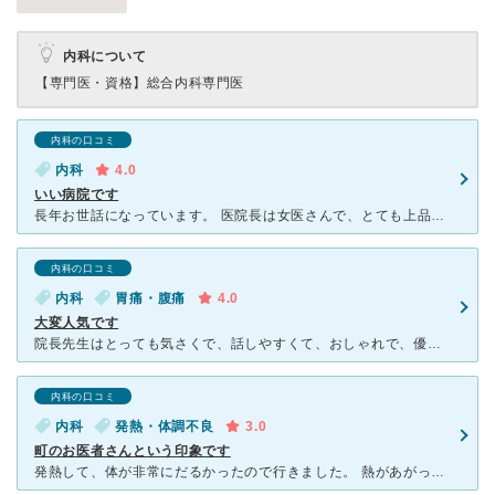
内科について
【専門医・資格】
総合内科専門医
内科の口コミ
内科
4.0
いい病院です
長年お世話になっています。 医院長は女医さんで、とても上品で綺麗です。 お話もよく聞いてくれますし、アドバイスもしてくれます。 信頼出来る先生なので、これからもお世話になろうと 思っていま
内科の口コミ
内科
胃痛・腹痛
4.0
大変人気です
院長先生はとっても気さくで、話しやすくて、おしゃれで、優しい先生です。ただ、人気がありすぎて予約がとりづらい上に、予約でも呼ばれるまで２時間かかりました。胃が痛くて受診したのですが、話をよく聞いてくだ
内科の口コミ
内科
発熱・体調不良
3.0
町のお医者さんという印象です
発熱して、体が非常にだるかったので行きました。 熱があがってしまい、待合室で座っているのもつらいような状況でしたが、非常に混んでいて、結構待ち時間が発生していました。 いつ行ってもたくさん人が待っ