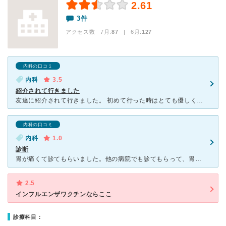
2.61
3件
アクセス数 7月:
87
| 6月:
127
内科の口コミ
内科
3.5
紹介されて行きました
友達に紹介されて行きました。 初めて行った時はとても優しく対応してくださり胃腸炎で伺ったのですが点滴をして下さり楽になりました。 先生の話し方も優しくて丁寧ですが、たまにこちらが質問した時に的確な
内科の口コミ
内科
1.0
診断
胃が痛くて診てもらいました。他の病院でも診てもらって、胃カメラで異常なく、胃炎と診断されてました。やはり、ここでも胃炎と言われました。なかなか治らず、いろいろ薬を変えましたがダメでした。千葉大出身で、
2.5
インフルエンザワクチンならここ
診療科目：