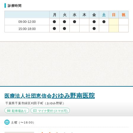
診療時間
月
火
水
木
金
土
日
祝
09:00-12:00
15:00-18:00
おゆみ野南医院
医療法人社団恵信会
千葉県千葉市緑区刈田子町（おゆみ野駅）
駐車場あり
マイナ受付
(スマホ可)
土曜（〜18:00）