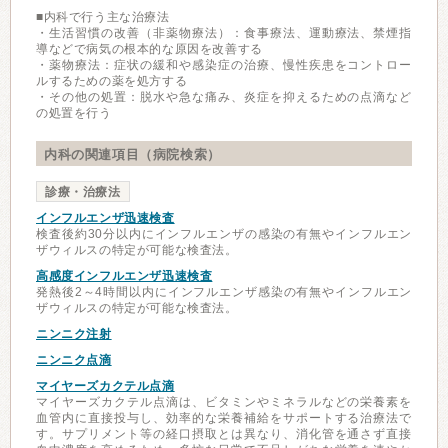
■内科で行う主な治療法
・生活習慣の改善（非薬物療法）：食事療法、運動療法、禁煙指
導などで病気の根本的な原因を改善する
・薬物療法：症状の緩和や感染症の治療、慢性疾患をコントロー
ルするための薬を処方する
・その他の処置：脱水や急な痛み、炎症を抑えるための点滴など
の処置を行う
内科の関連項目（病院検索）
診療・治療法
インフルエンザ迅速検査
検査後約30分以内にインフルエンザの感染の有無やインフルエン
ザウィルスの特定が可能な検査法。
高感度インフルエンザ迅速検査
発熱後2～4時間以内にインフルエンザ感染の有無やインフルエン
ザウィルスの特定が可能な検査法。
ニンニク注射
ニンニク点滴
マイヤーズカクテル点滴
マイヤーズカクテル点滴は、ビタミンやミネラルなどの栄養素を
血管内に直接投与し、効率的な栄養補給をサポートする治療法で
す。サプリメント等の経口摂取とは異なり、消化管を通さず直接