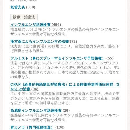
気管支炎
(369)
診療・治療法
インフルエンザ迅速検査
(496)
検査後約30分以内にインフルエンザの感染の有無やインフルエン
ザウィルスの特定が可能な検査法。
漢方薬によるインフルエンザの治療
(73)
漢方薬（主に麻黄湯）の服用により、自然治癒力を高め、熱を下
げ回復させる治療法。
フルミスト（鼻にスプレーするインフルエンザ予防接種）
(55)
注射ではなく鼻にスプレーするタイプのインフルエンザワクチ
ン。注射が苦手な小さなお子さんや若い世代の方におすすめ。年1
回の接種が推奨されており、日本での認可対象は2歳から18歳まで
の健康な方。
CPAP（経鼻的持続陽圧呼吸療法）による睡眠時無呼吸症候群（S
AS）の治療
(94)
主に中等～重症の閉塞型睡眠時無呼吸症候群の治療法。機械で圧
力をかけた空気を鼻から気道（空気の通り道）に送り込み、気道
を広げて睡眠中の無呼吸を防止する。
高感度インフルエンザ迅速検査
(26)
発熱後2～4時間以内にインフルエンザ感染の有無やインフルエン
ザウィルスの特定が可能な検査法。
胃カメラ（胃内視鏡検査）
(130)