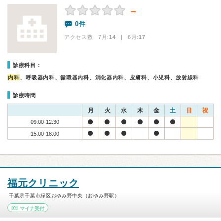
－
0件
アクセス数 7月:
14
| 6月:
17
診療科目：
内科
、呼吸器内科、循環器内科、消化器内科、皮膚科、小児科、放射線科
診療時間
月
火
水
木
金
土
日
祝
09:00-12:30
15:00-18:00
福元クリニック
千葉県千葉市緑区おゆみ野中央（おゆみ野駅）
マイナ受付