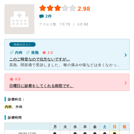
2.98
2件
アクセス数 7月:
72
| 6月:
52
内科の口コミ
内科
発熱
2.0
このご時世なので仕方ないですが…
高熱、関節痛で受診しました。 喉の痛みや咳などは全くなかったのですが、先生から「100%コロナだから、PCRと血液検査やりますね」と言われました。 PCR検査の結果が届くまで、これから家族にもうつ
4.0
日曜日に診察をしてくれる病院です。
診療科目：
内科
、外科
診療時間
月
火
水
木
金
土
日
祝
09:00-17:00