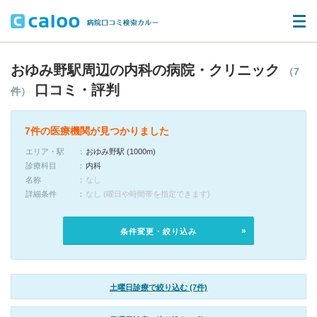
おゆみ野駅周辺の内科の病院・クリニック
（7
口コミ・評判
件）
7件の医療機関が見つかりました
エリア・駅
おゆみ野駅 (1000m)
診療科目
内科
名称
なし
詳細条件
なし (曜日や時間帯を指定できます)
条件変更・絞り込み
土曜日診療で絞り込む (7件)