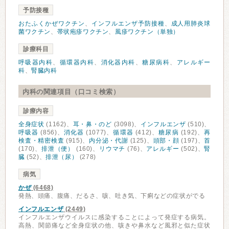
予防接種
おたふくかぜワクチン
、
インフルエンザ予防接種
、
成人用肺炎球
菌ワクチン
、
帯状疱疹ワクチン
、
風疹ワクチン（単独）
診療科目
呼吸器内科
、
循環器内科
、
消化器内科
、
糖尿病科
、
アレルギー
科
、
腎臓内科
内科の関連項目（口コミ検索）
診療内容
全身症状
(1162)、
耳・鼻・のど
(3098)、
インフルエンザ
(510)、
呼吸器
(856)、
消化器
(1077)、
循環器
(412)、
糖尿病
(192)、
再
検査・精密検査
(915)、
内分泌・代謝
(125)、
頭部・顔
(197)、
首
(170)、
排泄（便）
(160)、
リウマチ
(76)、
アレルギー
(502)、
腎
臓
(52)、
排泄（尿）
(278)
病気
かぜ
(6468)
発熱、頭痛、腹痛、だるさ、咳、吐き気、下痢などの症状がでる
インフルエンザ
(2449)
インフルエンザウイルスに感染することによって発症する病気。
高熱、関節痛など全身症状の他、咳きや鼻水など風邪と似た症状