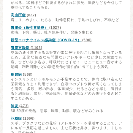
が出る。10日ほどで回復するがまれに肺炎、脳炎などを合併して
重症化することもある。
高血圧症
(827)
肩こり、めまい、だるさ、動悸息切れ、手足のしびれ、不眠など
胃腸炎（急性胃腸炎）
(1027)
腹痛、下痢、嘔吐、吐き気を伴い、発熱を生じる
新型コロナウイルス感染症（COVID-19）
(590)
気管支喘息
(1103)
空気の通り道である気管支が常に炎症を起こし敏感となっている
ため、正常な気道なら問題ないアレルギーなど少しの刺激でも
痰、ひどい咳き込み、呼吸時にゼイゼイ・ヒューヒュー音がする
喘鳴、呼吸困難などの喘息発作が慢性的に出てしまう病気。
糖尿病
(568)
インスリンというホルモンが不足することで、体内に取り込んだ
栄養素をうまく利用できず、血液中のブドウ糖が高くなってしま
う病気。 多尿、喉の渇き、体重減少、だるさなどを感じ、進行す
ると網膜症、腎症、神経障害、動脈硬化などの合併症を引き起こ
すことがある。
肺炎
(473)
38-39度の発熱、悪寒、胸痛、動悸、咳などがみられる
花粉症
(1666)
スギ、ブタクサなどの花粉（アレルゲン）を吸引することで、ア
レルギー反応を起こすもの。主な症状は鼻水、鼻づまり、くしゃ
み、目のかゆみ。