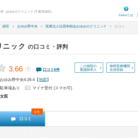
件: おゆみのクリニック (千葉市緑区)
Calooとは
緑区
おゆみ野中央
医療法人社団幸樹会おゆみのクリニック
口コミ
リニック
の口コミ・評判
この病院の
無料医療機関
3.66
？
口コミ
6
件
看護師求人
会員登録
ゆみ野中央4-26-4
【
地図
】
駐車場あり
マイナ受付 (スマホ可)
女医
6件
口コミ