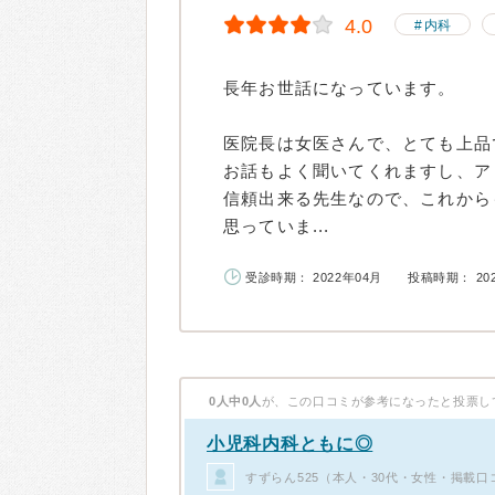
4.0
内科
長年お世話になっています。
医院長は女医さんで、とても上品
お話もよく聞いてくれますし、ア
信頼出来る先生なので、これから
思っていま...
受診時期： 2022年04月
投稿時期： 20
0人中0人
が、この口コミが参考になったと投票し
小児科内科ともに◎
すずらん525（本人・30代・女性・掲載口