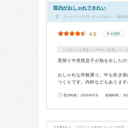
院内がおしゃれできれい
ローズグレイ578（本人ではない・1歳未
4.5
小児科
この口コミは受診から5年以上経過してい
里帰り中突然息子が熱を出したの
おしゃれな外観通り、中も吹き抜
つくりです。内科などもありますが
受診時期： 2016年07月
投稿時期： 20
7人中3人
が、この口コミが参考になったと投票し