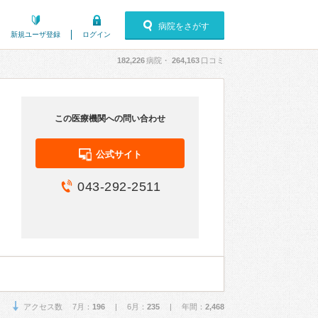
病院をさがす
新規ユーザ登録
ログイン
182,226
病院・
264,163
口コミ
この医療機関への問い合わせ
公式サイト
043-292-2511
アクセス数 7月：
196
| 6月：
235
| 年間：
2,468