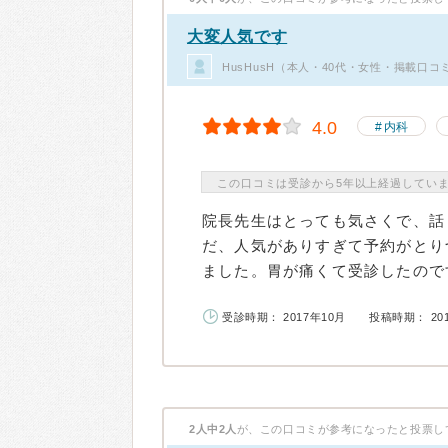
大変人気です
HusHusH（本人・40代・女性・掲載口コ
4.0
内科
この口コミは受診から5年以上経過してい
院長先生はとっても気さくで、話
だ、人気がありすぎて予約がとり
ました。胃が痛くて受診したのです
受診時期： 2017年10月
投稿時期： 20
2人中2人
が、この口コミが参考になったと投票し