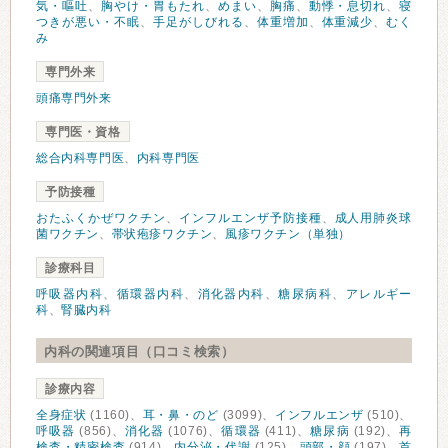
気・嘔吐
、
胸やけ・胃もたれ
、
めまい
、
胸痛
、
動悸・息切れ
、
寝
つきが悪い・不眠
、
手足がしびれる
、
体重増加
、
体重減少
、
むく
み
専門外来
頭痛専門外来
専門医・資格
総合内科専門医
、
内科専門医
予防接種
おたふくかぜワクチン
、
インフルエンザ予防接種
、
成人用肺炎球
菌ワクチン
、
帯状疱疹ワクチン
、
風疹ワクチン（単独）
診療科目
呼吸器内科
、
循環器内科
、
消化器内科
、
糖尿病科
、
アレルギー
科
、
腎臓内科
内科の関連項目（口コミ検索）
診療内容
全身症状
(1160)、
耳・鼻・のど
(3099)、
インフルエンザ
(510)、
呼吸器
(856)、
消化器
(1076)、
循環器
(411)、
糖尿病
(192)、
再
検査・精密検査
(914)、
内分泌・代謝
(125)、
頭部・顔
(197)、
首