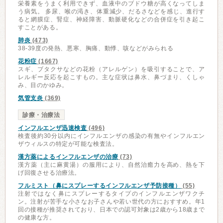
栄養素をうまく利用できず、血液中のブドウ糖が高くなってしま
う病気。 多尿、喉の渇き、体重減少、だるさなどを感じ、進行す
ると網膜症、腎症、神経障害、動脈硬化などの合併症を引き起こ
すことがある。
肺炎
(473)
38-39度の発熱、悪寒、胸痛、動悸、咳などがみられる
花粉症
(1667)
スギ、ブタクサなどの花粉（アレルゲン）を吸引することで、ア
レルギー反応を起こすもの。主な症状は鼻水、鼻づまり、くしゃ
み、目のかゆみ。
気管支炎
(369)
診療・治療法
インフルエンザ迅速検査
(496)
検査後約30分以内にインフルエンザの感染の有無やインフルエン
ザウィルスの特定が可能な検査法。
漢方薬によるインフルエンザの治療
(73)
漢方薬（主に麻黄湯）の服用により、自然治癒力を高め、熱を下
げ回復させる治療法。
フルミスト（鼻にスプレーするインフルエンザ予防接種）
(55)
注射ではなく鼻にスプレーするタイプのインフルエンザワクチ
ン。注射が苦手な小さなお子さんや若い世代の方におすすめ。年1
回の接種が推奨されており、日本での認可対象は2歳から18歳まで
の健康な方。