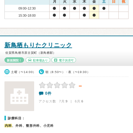
月
火
水
木
金
土
日
祝
09:00-12:30
15:30-18:00
新鳥栖もりたクリニック
佐賀県鳥栖市原古賀町（新鳥栖駅）
新規開院！
駐車場あり
電子決済可
土曜（〜14:00）
朝（8:50〜）・夜（〜19:30）
－
0件
アクセス数 7月:
9
| 6月:
6
診療科目：
内科
、外科、整形外科、小児科