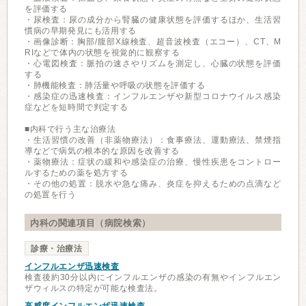
を評価する
・尿検査：尿の成分から腎臓の健康状態を評価するほか、生活習
慣病の早期発見にも活用する
・画像診断：胸部/腹部X線検査、超音波検査（エコー）、CT、M
RIなどで体内の状態を視覚的に観察する
・心電図検査：脈拍の速さやリズムを測定し、心臓の状態を評価
する
・肺機能検査：肺活量や呼吸の状態を評価する
・感染症の迅速検査：インフルエンザや新型コロナウイルス感染
症などを短時間で判定する
■内科で行う主な治療法
・生活習慣の改善（非薬物療法）：食事療法、運動療法、禁煙指
導などで病気の根本的な原因を改善する
・薬物療法：症状の緩和や感染症の治療、慢性疾患をコントロー
ルするための薬を処方する
・その他の処置：脱水や急な痛み、炎症を抑えるための点滴など
の処置を行う
内科の関連項目（病院検索）
診療・治療法
インフルエンザ迅速検査
検査後約30分以内にインフルエンザの感染の有無やインフルエン
ザウィルスの特定が可能な検査法。