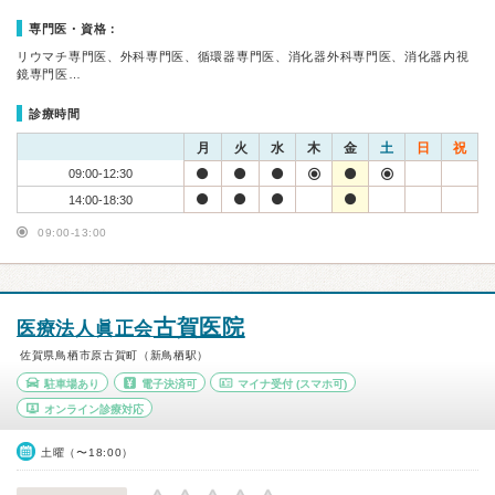
専門医・資格：
リウマチ専門医、外科専門医、循環器専門医、消化器外科専門医、消化器内視
鏡専門医…
診療時間
月
火
水
木
金
土
日
祝
09:00-12:30
14:00-18:30
09:00-13:00
古賀医院
医療法人眞正会
佐賀県鳥栖市原古賀町（新鳥栖駅）
駐車場あり
電子決済可
マイナ受付
(スマホ可)
オンライン診療対応
土曜（〜18:00）