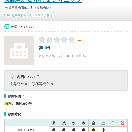
なかしまクリニック
医療法人
佐賀県鳥栖市蔵上町（新鳥栖駅）
駐車場あり
マイナ受付
土曜（〜14:00）
－
0件
アクセス数 7月:
16
| 6月:
32
内科について
【専門外来】
頭痛専門外来
診療科目：
内科
、脳神経外科
診療時間
月
火
水
木
金
土
日
祝
09:00-13:00