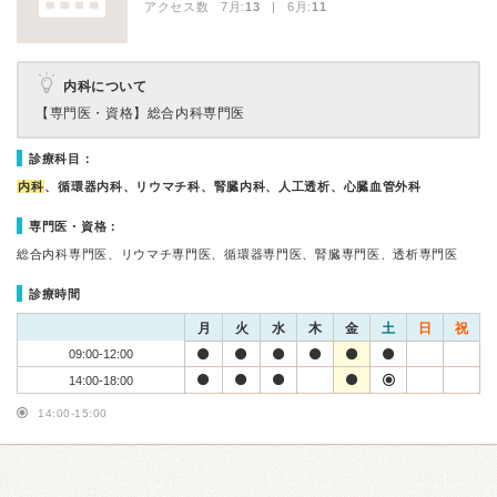
アクセス数 7月:
13
| 6月:
11
内科について
【専門医・資格】
総合内科専門医
診療科目：
内科
、循環器内科、リウマチ科、腎臓内科、人工透析、心臓血管外科
専門医・資格：
総合内科専門医、リウマチ専門医、循環器専門医、腎臓専門医、透析専門医
診療時間
月
火
水
木
金
土
日
祝
09:00-12:00
14:00-18:00
14:00-15:00