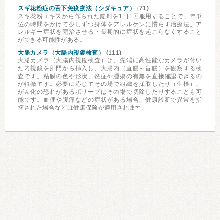
スギ花粉症の舌下免疫療法（シダキュア）
(71)
スギ花粉エキスから作られた錠剤を1日1回服用することで、年単
位の時間をかけて少しずつ身体をアレルゲンに慣らす治療法。ア
レルギー症状を完治させる・長期的に症状を起こらなくすること
ができる可能性がある。
大腸カメラ（大腸内視鏡検査）
(111)
大腸カメラ（大腸内視鏡検査）は、先端に高性能なカメラが付い
た内視鏡を肛門から挿入し、大腸内（直腸～盲腸）を観察する検
査です。粘膜の色や形状、炎症や腫瘍の有無を直接確認できるの
が特徴です。必要に応じてその場で組織を採取したり（生検）、
がん化の恐れがあるポリープはその場で切除したりすることも可
能です。血便や腹痛などの症状がある場合、健康診断で異常を指
摘された場合などは健康保険が適用されます。