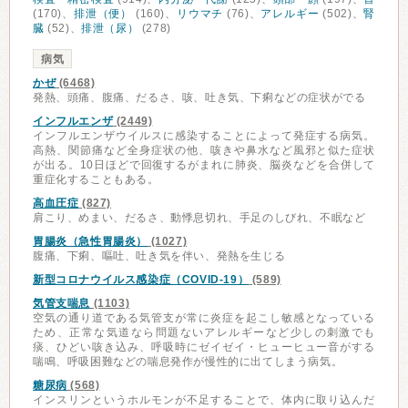
(170)、
排泄（便）
(160)、
リウマチ
(76)、
アレルギー
(502)、
腎
臓
(52)、
排泄（尿）
(278)
病気
かぜ
(6468)
発熱、頭痛、腹痛、だるさ、咳、吐き気、下痢などの症状がでる
インフルエンザ
(2449)
インフルエンザウイルスに感染することによって発症する病気。
高熱、関節痛など全身症状の他、咳きや鼻水など風邪と似た症状
が出る。10日ほどで回復するがまれに肺炎、脳炎などを合併して
重症化することもある。
高血圧症
(827)
肩こり、めまい、だるさ、動悸息切れ、手足のしびれ、不眠など
胃腸炎（急性胃腸炎）
(1027)
腹痛、下痢、嘔吐、吐き気を伴い、発熱を生じる
新型コロナウイルス感染症（COVID-19）
(589)
気管支喘息
(1103)
空気の通り道である気管支が常に炎症を起こし敏感となっている
ため、正常な気道なら問題ないアレルギーなど少しの刺激でも
痰、ひどい咳き込み、呼吸時にゼイゼイ・ヒューヒュー音がする
喘鳴、呼吸困難などの喘息発作が慢性的に出てしまう病気。
糖尿病
(568)
インスリンというホルモンが不足することで、体内に取り込んだ