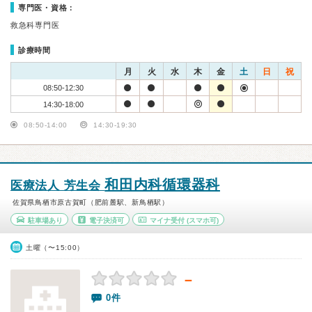
専門医・資格：
救急科専門医
診療時間
月
火
水
木
金
土
日
祝
08:50-12:30
14:30-18:00
08:50-14:00
14:30-19:30
和田内科循環器科
医療法人 芳生会
佐賀県鳥栖市原古賀町（肥前麓駅、新鳥栖駅）
駐車場あり
電子決済可
マイナ受付
(スマホ可)
土曜（〜15:00）
－
0件