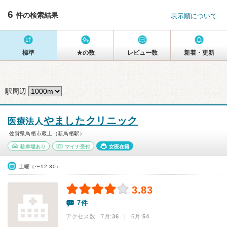
6
件の検索結果
表示順について
標準
★の数
レビュー数
新着・更新
駅周辺
やましたクリニック
医療法人
佐賀県鳥栖市蔵上（新鳥栖駅）
駐車場あり
マイナ受付
女医在籍
土曜（〜12:30）
3.83
7件
アクセス数 7月:
36
| 6月:
54