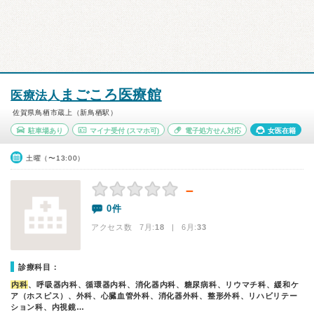
まごころ医療館
医療法人
佐賀県鳥栖市蔵上（新鳥栖駅）
駐車場あり
マイナ受付
(スマホ可)
電子処方せん対応
女医在籍
土曜（〜13:00）
－
0件
アクセス数 7月:
18
| 6月:
33
診療科目：
内科
、呼吸器内科、循環器内科、消化器内科、糖尿病科、リウマチ科、緩和ケ
ア（ホスピス）、外科、心臓血管外科、消化器外科、整形外科、リハビリテー
ション科、内視鏡…