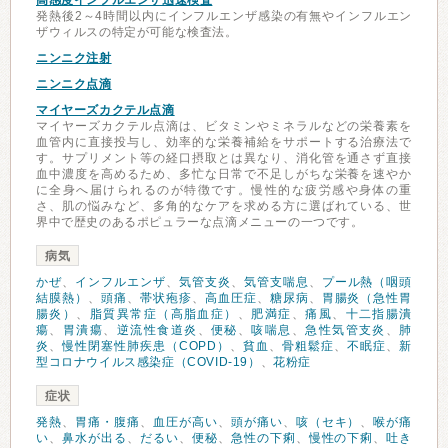
高感度インフルエンザ迅速検査
発熱後2～4時間以内にインフルエンザ感染の有無やインフルエン
ザウィルスの特定が可能な検査法。
ニンニク注射
ニンニク点滴
マイヤーズカクテル点滴
マイヤーズカクテル点滴は、ビタミンやミネラルなどの栄養素を
血管内に直接投与し、効率的な栄養補給をサポートする治療法で
す。サプリメント等の経口摂取とは異なり、消化管を通さず直接
血中濃度を高めるため、多忙な日常で不足しがちな栄養を速やか
に全身へ届けられるのが特徴です。慢性的な疲労感や身体の重
さ、肌の悩みなど、多角的なケアを求める方に選ばれている、世
界中で歴史のあるポピュラーな点滴メニューの一つです。
病気
かぜ
、
インフルエンザ
、
気管支炎
、
気管支喘息
、
プール熱（咽頭
結膜熱）
、
頭痛
、
帯状疱疹
、
高血圧症
、
糖尿病
、
胃腸炎（急性胃
腸炎）
、
脂質異常症（高脂血症）
、
肥満症
、
痛風
、
十二指腸潰
瘍
、
胃潰瘍
、
逆流性食道炎
、
便秘
、
咳喘息
、
急性気管支炎
、
肺
炎
、
慢性閉塞性肺疾患（COPD）
、
貧血
、
骨粗鬆症
、
不眠症
、
新
型コロナウイルス感染症（COVID-19）
、
花粉症
症状
発熱
、
胃痛・腹痛
、
血圧が高い
、
頭が痛い
、
咳（セキ）
、
喉が痛
い
、
鼻水が出る
、
だるい
、
便秘
、
急性の下痢
、
慢性の下痢
、
吐き