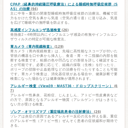
CPAP（経鼻的持続陽圧呼吸療法）による睡眠時無呼吸症候群（S
AS）の治療
(94)
主に中等～重症の閉塞型睡眠時無呼吸症候群の治療法。機械で圧
力をかけた空気を鼻から気道（空気の通り道）に送り込み、気道
を広げて睡眠中の無呼吸を防止する。
高感度インフルエンザ迅速検査
(26)
発熱後2～4時間以内にインフルエンザ感染の有無やインフルエン
ザウィルスの特定が可能な検査法。
胃カメラ（胃内視鏡検査）
(129)
胃カメラ（胃内視鏡検査）は、先端に高性能なスコープが付いた
管状の機器を口や鼻から挿入し、食道・胃・十二指腸の内部を観
察する検査です。粘膜の色や凹凸などの形状を詳しく確認するこ
とが可能です。必要に応じて、組織の採取（生検）を行ったり、
ポリープの切除や止血処理などの治療を行ったりすることも可能
です。胃カメラ検査は、消化器症状がある場合や、健康診断で要
検査になった場合などは健康保険が適用されます。
アレルギー検査（View39・MAST36・ドロップスクリーン）
(6
7)
アレルギー性鼻炎、花粉症、じんましん、アトピー性皮膚炎など
の方で、原因となるアレルギー物質（アレルゲン）がはっきりし
ない方が受ける検査。
ゾレア・オマリズマブ（重症喘息患者の注射療法）
(26)
ゾレアは炎症の原因であるアレルギー反応の元を抑える薬。重症
のアレルギー性（アトピー性）ぜんそく患者の症状緩和が期待で
きる。