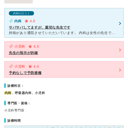
内科の口コミ
内科
4.0
サバサバしてますが、親切な先生です
持病があり通院させていただいています。 内科は女性の先生です。 先生は良い意味でサバサバしていますが、こちらの話を きちんと目を見て聞いてくれ、ひとつひとつ答えてくれます。 患者さんが多い時で
小児科
4.5
先生の指示が的確
小児科
4.0
予約なしで予防接種
診療科目：
内科
、呼吸器内科、小児科
専門医・資格：
小児科専門医
診療時間