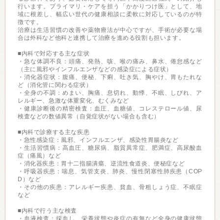
行います。プライマリ・ケアを担う「かかりつけ医」として、地
域に根差し、幅広い世代の健康相談に柔軟に対応しているのが特
徴です。
治療は生活習慣の改善や薬物療法が中心ですが、手術が必要な場
合は外科など他科と連携して治療を進める役割も担います。
■内科で対応する主な症状
・急な体調不良：頭痛、発熱、咳、喉の痛み、鼻水、倦怠感など
（主に風邪やインフルエンザなどの感染症による症状）
・消化器症状：腹痛、便秘、下痢、吐き気、胸やけ、胃もたれな
ど（消化管に関わる症状）
・全身の不調：めまい、胸痛、息切れ、動悸、不眠、しびれ、ア
レルギー、急激な体重変化、むくみなど
・健康診断後の精密検査：血圧、血糖値、コレステロール値、尿
検査などの数値異常（自覚症状がない場合も含む）
■内科で診療する主な疾患
・急性感染症：風邪、インフルエンザ、感染性胃腸炎など
・生活習慣病：高血圧、糖尿病、脂質異常症、肥満症、高尿酸血
症（痛風）など
・消化器疾患：胃十二指腸潰瘍、逆流性食道炎、便秘症など
・呼吸器疾患：喘息、気管支炎、肺炎、慢性閉塞性肺疾患（COP
D）など
・その他の疾患：アレルギー疾患、貧血、骨粗しょう症、不眠症
など
■内科で行う主な検査
・血液検査：採血し、栄養状態や炎症の有無など全身の健康状態