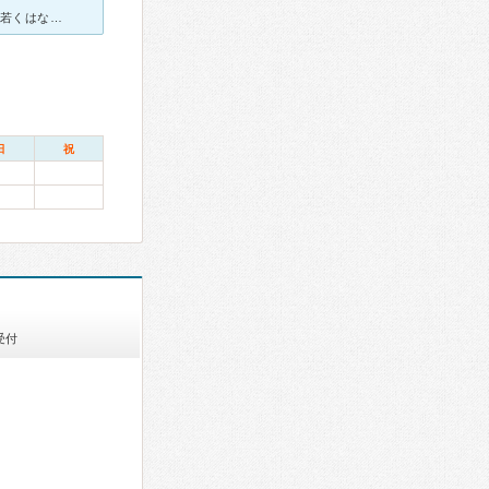
風邪を引いた時などにおとずれた。医師は1人。白髪の混じった先生。若くはない。基本的に診察は丁寧で、話しもよく聞いてくれる。何度か通ううちに、雑談もする様になった。かかりつけ医としてよい先生だと思う。駅
日
祝
受付