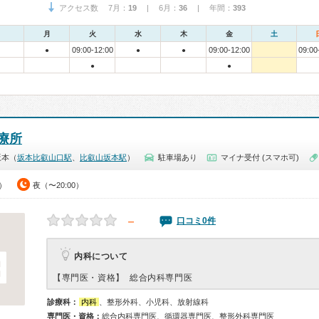
アクセス数 7月：
19
| 6月：
36
| 年間：
393
月
火
水
木
金
土
09:00-12:00
09:00-12:00
09:00
●
●
●
●
●
療所
坂本（
坂本比叡山口駅
、
比叡山坂本駅
）
駐車場あり
マイナ受付 (スマホ可)
0）
夜（〜20:00）
－
口コミ0件
内科について
【専門医・資格】
総合内科専門医
診療科：
内科
、整形外科、小児科、放射線科
専門医・資格：
総合内科専門医、循環器専門医、整形外科専門医