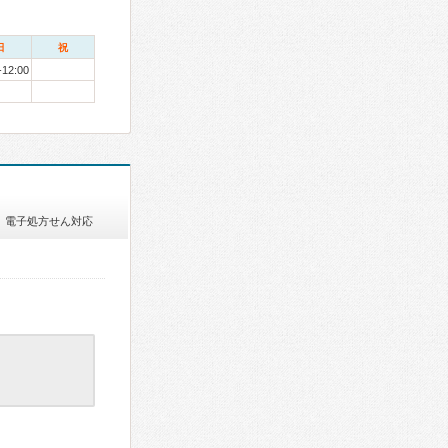
日
祝
-12:00
電子処方せん対応