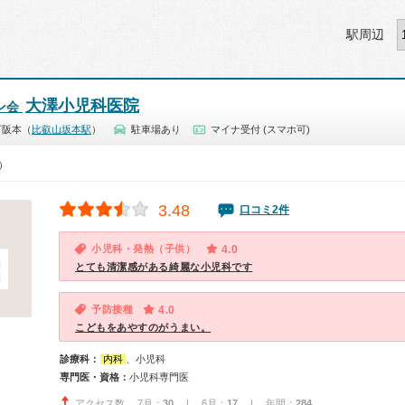
駅周辺
大澤小児科医院
ン会
下阪本（
比叡山坂本駅
）
駐車場あり
マイナ受付 (スマホ可)
0）
3.48
口コミ2件
小児科・発熱（子供）
4.0
とても清潔感がある綺麗な小児科です
予防接種
4.0
こどもをあやすのがうまい。
診療科：
内科
、小児科
専門医・資格：
小児科専門医
アクセス数 7月：
30
| 6月：
17
| 年間：
284