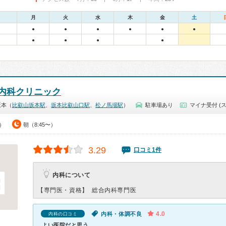
月
火
水
木
金
土
●
●
●
●
●
●
●
●
●
●
内科クリニック
坂本（
比叡山坂本駅
、
坂本比叡山口駅
、
松ノ馬場駅
）
駐車場あり
マイナ受付 (
5）
朝（8:45〜）
3.29
口コミ1件
内科について
【専門医・資格】
総合内科専門医
4.0
内科・体調不良
内科の口コミ
よい医院だと思う。