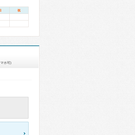
日
祝
スマホ可)