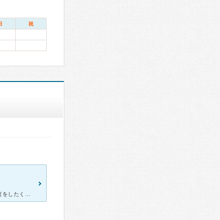
日
祝
以前、土曜から体調が悪くなりどうしても日曜にインフルエンザの検査をしたくて病院を探して1度だけ伺いました。総合病院の救急外来くらいしか日曜対応いただけるところがないなかで、少し遠いですがわらにもすがる