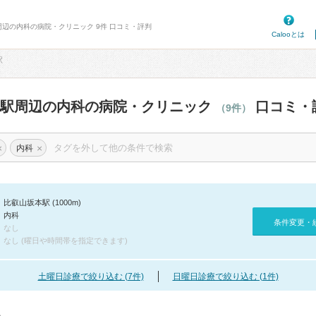
周辺の内科の病院・クリニック 9件 口コミ・評判
Calooとは
駅
本駅周辺の内科の病院・クリニック
口コミ・
（9件）
×
×
内科
比叡山坂本駅 (1000m)
内科
条件変更・
なし
なし (曜日や時間帯を指定できます)
土曜日診療で絞り込む (7件)
日曜日診療で絞り込む (1件)