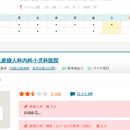
アクセス数 7月：
10
| 6月：
3
| 年間：
77
月
火
水
木
金
土
●
●
●
●
●
●
●
●
●
●
生産婦人科内科小児科医院
下阪本（
比叡山坂本駅
、
坂本比叡山口駅
）
駐車場あり
マイナ受付
0）
2.68
口コミ3件
産婦人科
3.0
かゆみで。
産婦人科・膣炎・おりものの異常（女性）
2.5