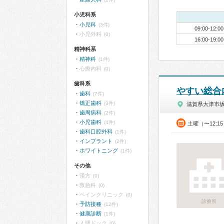
小児科系
小児科
(3件)
09:00-12:00
小児外科
(0)
16:00-19:00
精神科系
精神科
(1件)
心療内科
(0)
歯科系
やすい総合
歯科
(7件)
矯正歯科
(3件)
滋賀県大津市
歯周病科
(2件)
小児歯科
(4件)
土曜（〜12:1
歯科口腔外科
(1件)
インプラント
(2件)
ホワイトニング
(1件)
その他
漢方
(0)
救急科
(0)
ペインクリニック
(0)
診療所
予防接種
(12件)
健康診断
(1件)
人間ドック
(0)