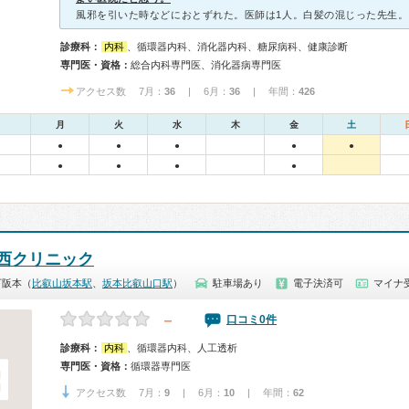
診療科：
内科
、循環器内科、消化器内科、糖尿病科、健康診断
専門医・資格：
総合内科専門医、消化器病専門医
アクセス数 7月：
36
| 6月：
36
| 年間：
426
月
火
水
木
金
土
●
●
●
●
●
●
●
●
●
西クリニック
下阪本（
比叡山坂本駅
、
坂本比叡山口駅
）
駐車場あり
電子決済可
マイナ
－
口コミ0件
診療科：
内科
、循環器内科、人工透析
専門医・資格：
循環器専門医
アクセス数 7月：
9
| 6月：
10
| 年間：
62