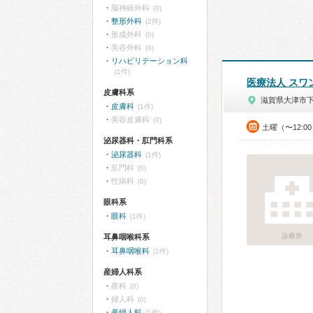
脳神経外科
(0)
整形外科
(2件)
形成外科
(0)
美容外科
(0)
リハビリテーション科
(1件)
医療法人 スワ
皮膚科系
滋賀県大津市
皮膚科
(1件)
美容皮膚科
(0)
土曜（〜12:0
泌尿器科・肛門科系
泌尿器科
(1件)
肛門科
(0)
性病科
(0)
眼科系
眼科
(1件)
診療所
耳鼻咽喉科系
耳鼻咽喉科
(1件)
産婦人科系
産科
(0)
婦人科
(0)
産婦人科
(1件)