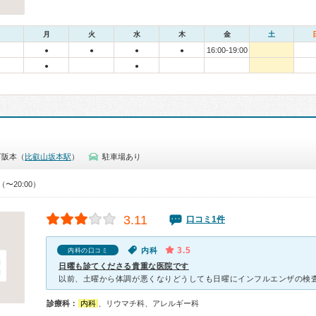
月
火
水
木
金
土
16:00-19:00
●
●
●
●
●
●
下阪本（
比叡山坂本駅
）
駐車場あり
（〜20:00）
3.11
口コミ1件
3.5
内科
内科の口コミ
日曜も診てくださる貴重な医院です
診療科：
内科
、リウマチ科、アレルギー科