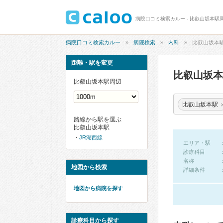
病院口コミ検索カルー - 比叡山坂本駅
病院口コミ検索カルー
病院検索
内科
比叡山坂本
距離・駅を変更
比叡山坂
比叡山坂本駅周辺
比叡山坂本駅
路線から駅を選ぶ
比叡山坂本駅
JR湖西線
エリア・駅
診療科目
名称
地図から検索
詳細条件
地図から病院を探す
診療科目から探す