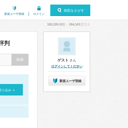
病院をさがす
新規ユーザ登録
ログイン
182,226
病院・
264,163
口コミ
評判
ゲスト
さん
ログインしてください
新規ユーザ登録
絞り込み »